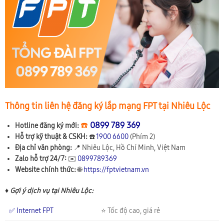
Thông tin liên hệ đăng ký lắp mạng FPT tại Nhiêu Lộc
☎️
0899 789 369
Hotline đăng ký mới:
Hỗ trợ kỹ thuật & CSKH:
☎️
1900 6600
(Phím 2)
Địa chỉ văn phòng:
📍
Nhiêu Lộc, Hồ Chí Minh, Việt Nam
Zalo hỗ trợ 24/7:
✉️
0899789369
Website chính thức:
🌐
https://fptvietnam.vn
♦ Gợi ý dịch vụ tại Nhiêu Lộc:
✅ Internet FPT
⭐ Tốc độ cao, giá rẻ