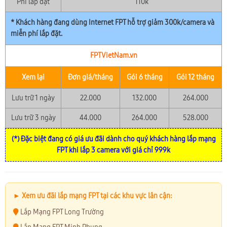
Phí lắp đặt
110k
* Khách hàng đang dùng Internet FPT hỗ trợ giảm 300k/camera và
miễn phí lắp đặt.
FPTVietNam.vn
Xem lại
Đơn giá/tháng
Gói 6 tháng
Gói 12 tháng
Lưu trữ 1 ngày
22.000
132.000
264.000
Lưu trữ 3 ngày
44.000
264.000
528.000
(*) Đặc biệt đang có giá ưu đãi dành cho quý khách hàng lắp mạng
FPT khi lắp 3 camera với giá chỉ 999k
► Xem ưu đãi lắp mạng FPT tại các khu vực lân cận:
Lắp Mạng FPT Long Trường