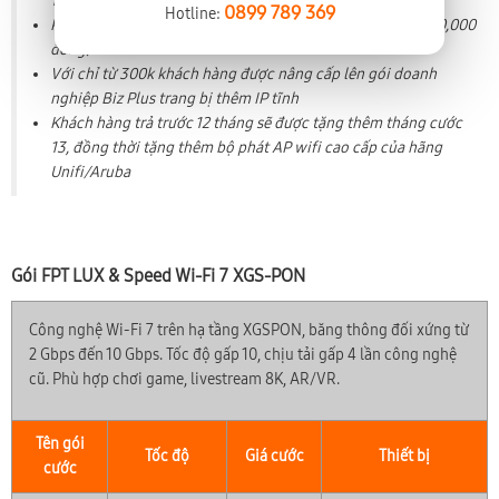
1,000,000 đồng)
0899 789 369
Hotline:
Phí hòa mạng trả trước: 700,000 đồng (riêng S300 Biz 500,000
đồng)
Với chỉ từ 300k khách hàng được nâng cấp lên gói doanh
nghiệp Biz Plus trang bị thêm IP tĩnh
Khách hàng trả trước 12 tháng sẽ được tặng thêm tháng cước
13, đồng thời tặng thêm bộ phát AP wifi cao cấp của hãng
Unifi/Aruba
Gói FPT LUX & Speed Wi-Fi 7 XGS-PON
Công nghệ Wi-Fi 7 trên hạ tầng XGSPON, băng thông đối xứng từ
2 Gbps đến 10 Gbps. Tốc độ gấp 10, chịu tải gấp 4 lần công nghệ
cũ. Phù hợp chơi game, livestream 8K, AR/VR.
Tên gói
Tốc độ
Giá cước
Thiết bị
cước