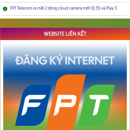
FPT Telecom ra mắt 2 dòng cloud camera mới IQ 3S và Play 3
WEBSITE LIÊN KẾT