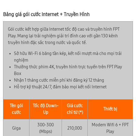
Bảng giá gói cước Internet + Truyền Hình
Gói cước kết hợp giữa Internet tốc độ cao và truyền hình FPT
Play. Mang lại trải nghiệm giải trí đỉnh cao với gần 130 kênh
truyền hình đặc sắc trong nước và quốc tế.
Sở hữu Wi-Fi 6 băng tần kép, kết nối mượt mà cho mọi trải
nghiệm
Thưởng thức phim 4K, truyền hình trực tuyến trên FPT Play
Box
Nhận 1 tháng cước miễn phí khi đăng ký 12 tháng
Hỗ trợ kỹ thuật 24/7, đảm bảo mọi kết nối Internet
Tên gói
Tốc độ Down-
Giá cước
Thiết bị
cước
Up
chỉ từ (*)
300-300
Modem Wifi 6 + FPT
Giga
210,000
(Mbps)
Play