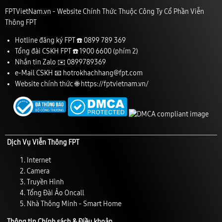
FPTVietNam.vn - Website Chính Thức Thuộc Công Ty Cổ Phần Viễn
Thông FPT
Hotline đăng ký FPT ☎️
0899 789 369
Tổng đài CSKH FPT ☎️
1900 6600
(phím 2)
Nhắn tin Zalo ✉️
0899789369
e-Mail CSKH 📧
hotrokhachhang@fpt.com
Website chính thức 🌐
https://fptvietnam.vn/
Dịch Vụ Viễn Thông FPT
Internet
Camera
Truyền Hình
Tổng Đài Ảo Oncall
Nhà Thông Minh - Smart Home
Thông tin Chính sách & Điều khoản