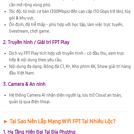
cần mở rộng vùng phủ.
Tốc độ: từ mức cơ bản (300Mbps) đến cao cấp (10 Gbps trở lên), tùy
gói & khu vực.
Ổn định, độ trễ thấp - phù hợp với học tập, làm việc trực tuyến,
livestream, chơi game.
2. Truyền hình / Giải trí FPT Play
Dịch vụ FPT Play tích hợp với truyền hình - có đầu thu, xem trực
tiếp & nội dung theo yêu cầu.
Nội dung đa dạng: Bóng đá C1, K+, Kho phim 4K, Show giải trí hàng
đầu Việt Nam.
3. Camera & An ninh
Hệ thống Camera AI nhận diện người lạ, lưu trữ Cloud an toàn,
quản lý qua điện thoại.
► Tại Sao Nên Lắp Mạng Wifi FPT Tại Nhiêu Lộc?
1. Hạ Tầng Hiện Đại Tại Địa Phương