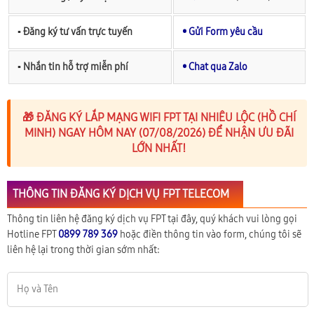
▪︎ Đăng ký tư vấn trực tuyến
• Gửi Form yêu cầu
▪︎ Nhắn tin hỗ trợ miễn phí
• Chat qua Zalo
🎁 ĐĂNG KÝ LẮP MẠNG WIFI FPT TẠI NHIÊU LỘC (HỒ CHÍ
MINH) NGAY HÔM NAY (07/08/2026) ĐỂ NHẬN ƯU ĐÃI
LỚN NHẤT!
THÔNG TIN ĐĂNG KÝ DỊCH VỤ FPT TELECOM
Thông tin liên hệ đăng ký dịch vụ FPT tại đây, quý khách vui lòng gọi
Hotline FPT
0899 789 369
hoặc điền thông tin vào form, chúng tôi sẽ
liên hệ lại trong thời gian sớm nhất: