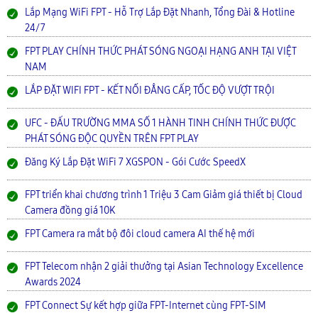
Lắp Mạng WiFi FPT - Hỗ Trợ Lắp Đặt Nhanh, Tổng Đài & Hotline
24/7
FPT PLAY CHÍNH THỨC PHÁT SÓNG NGOẠI HẠNG ANH TẠI VIỆT
NAM
LẮP ĐẶT WIFI FPT - KẾT NỐI ĐẲNG CẤP, TỐC ĐỘ VƯỢT TRỘI
UFC - ĐẤU TRƯỜNG MMA SỐ 1 HÀNH TINH CHÍNH THỨC ĐƯỢC
PHÁT SÓNG ĐỘC QUYỀN TRÊN FPT PLAY
Đăng Ký Lắp Đặt WiFi 7 XGSPON - Gói Cước SpeedX
FPT triển khai chương trình 1 Triệu 3 Cam Giảm giá thiết bị Cloud
Camera đồng giá 10K
FPT Camera ra mắt bộ đôi cloud camera AI thế hệ mới
FPT Telecom nhận 2 giải thưởng tại Asian Technology Excellence
Awards 2024
FPT Connect Sự kết hợp giữa FPT-Internet cùng FPT-SIM