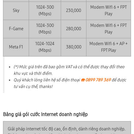
1024-300
Modem Wifi 6 + FPT
Sky
230,000
(Mbps)
Play
1024-300
Modem Wifi 6 + FPT
F-Game
280,000
(Mbps)
Play
1024-1024
Modem Wifi 6 + AP +
Meta F1
380,000
(Mbps)
FPT Play
(*) Mức giá trên đã bao gồm VAT và có thể được thay đổi theo
khu vực và thời điểm.
Quý khách lòng liên hệ số điện thoại
☎️ 0899 789 369
để được
tư vấn cụ thể, thanks!
Bảng giá gói cước Internet doanh nghiệp
Giải pháp internet tốc độ cao, ổn định, dành riêng doanh nghiệp.