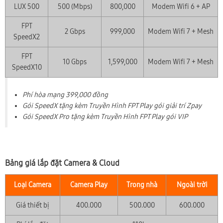
LUX 500
500 (Mbps)
800,000
Modem Wifi 6 + AP
FPT
2 Gbps
999,000
Modem Wifi 7 + Mesh
SpeedX2
FPT
10 Gbps
1,599,000
Modem Wifi 7 + Mesh
SpeedX10
Phí hòa mạng 399,000 đồng
Gói SpeedX tặng kèm Truyền Hình FPT Play gói giải trí Zpay
Gói SpeedX Pro tặng kèm Truyền Hình FPT Play gói VIP
Bảng giá lắp đặt Camera & Cloud
Loại Camera
Camera Play
Trong nhà
Ngoài trời
Giá thiết bị
400.000
500.000
600.000