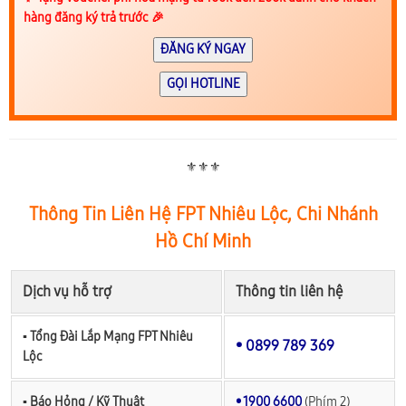
hàng đăng ký trả trước 🎉
ĐĂNG KÝ NGAY
GỌI HOTLINE
⚜️⚜️⚜️
Thông Tin Liên Hệ FPT Nhiêu Lộc, Chi Nhánh
Hồ Chí Minh
Dịch vụ hỗ trợ
Thông tin liên hệ
▪︎ Tổng Đài Lắp Mạng FPT Nhiêu
• 0899 789 369
Lộc
▪︎ Báo Hỏng / Kỹ Thuật
• 1900 6600
(Phím 2)