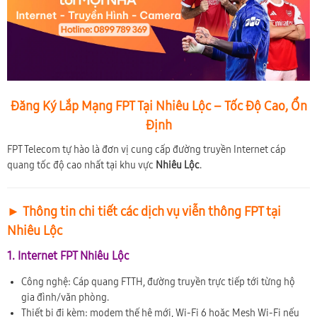
Đăng Ký Lắp Mạng FPT Tại Nhiêu Lộc – Tốc Độ Cao, Ổn
Định
FPT Telecom tự hào là đơn vị cung cấp đường truyền Internet cáp
quang tốc độ cao nhất tại khu vực
Nhiêu Lộc
.
► Thông tin chi tiết các dịch vụ viễn thông FPT tại
Nhiêu Lộc
1. Internet FPT Nhiêu Lộc
Công nghệ: Cáp quang FTTH, đường truyền trực tiếp tới từng hộ
gia đình/văn phòng.
Thiết bị đi kèm: modem thế hệ mới, Wi-Fi 6 hoặc Mesh Wi-Fi nếu