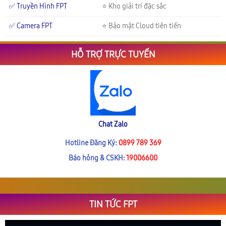
✅ Truyền Hình FPT
⭐ Kho giải trí đặc sắc
✅ Camera FPT
⭐ Bảo mật Cloud tiên tiến
HỖ TRỢ TRỰC TUYẾN
Chat Zalo
Hotline Đăng Ký:
0899 789 369
Báo hỏng & CSKH:
19006600
TIN TỨC FPT