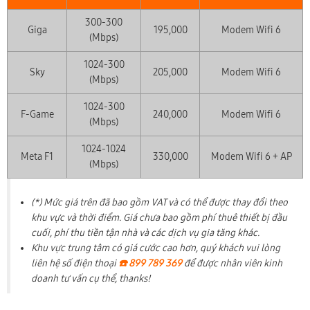
300-300
Giga
195,000
Modem Wifi 6
(Mbps)
1024-300
Sky
205,000
Modem Wifi 6
(Mbps)
1024-300
F-Game
240,000
Modem Wifi 6
(Mbps)
1024-1024
Meta F1
330,000
Modem Wifi 6 + AP
(Mbps)
(*) Mức giá trên đã bao gồm VAT và có thể được thay đổi theo
khu vực và thời điểm. Giá chưa bao gồm phí thuê thiết bị đầu
cuối, phí thu tiền tận nhà và các dịch vụ gia tăng khác.
Khu vực trung tâm có giá cước cao hơn, quý khách vui lòng
liên hệ số điện thoại
☎️ 899 789 369
để được nhân viên kinh
doanh tư vấn cụ thể, thanks!