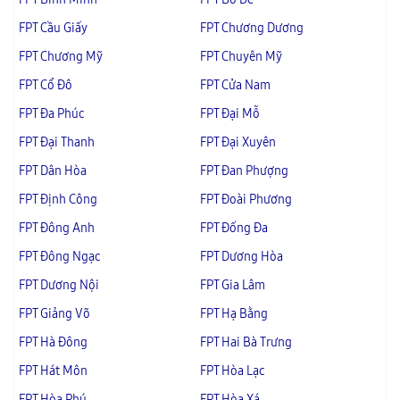
FPT Cầu Giấy
FPT Chương Dương
FPT Chương Mỹ
FPT Chuyên Mỹ
FPT Cổ Đô
FPT Cửa Nam
FPT Đa Phúc
FPT Đại Mỗ
FPT Đại Thanh
FPT Đại Xuyên
FPT Dân Hòa
FPT Đan Phượng
FPT Định Công
FPT Đoài Phương
FPT Đông Anh
FPT Đống Đa
FPT Đông Ngạc
FPT Dương Hòa
FPT Dương Nội
FPT Gia Lâm
FPT Giảng Võ
FPT Hạ Bằng
FPT Hà Đông
FPT Hai Bà Trưng
FPT Hát Môn
FPT Hòa Lạc
FPT Hòa Phú
FPT Hòa Xá