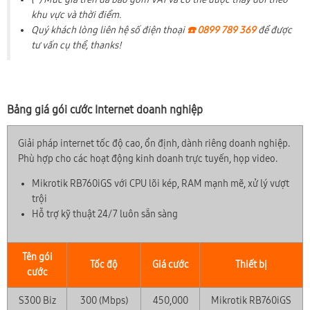
khu vực và thời điểm.
Quý khách lòng liên hệ số điện thoại
☎️ 0899 789 369
để được
tư vấn cụ thể, thanks!
Bảng giá gói cước Internet doanh nghiệp
Giải pháp internet tốc độ cao, ổn định, dành riêng doanh nghiệp.
Phù hợp cho các hoạt động kinh doanh trực tuyến, họp video.
Mikrotik RB760iGS với CPU lõi kép, RAM mạnh mẽ, xử lý vượt
trội
Hỗ trợ kỹ thuật 24/7 luôn sẵn sàng
Tên gói
Tốc độ
Giá cước
Thiết bị
cước
S300 Biz
300 (Mbps)
450,000
Mikrotik RB760iGS