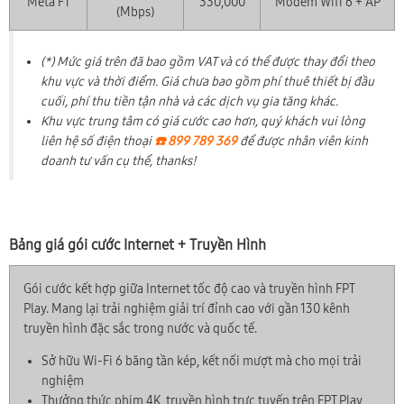
Meta F1
330,000
Modem Wifi 6 + AP
(Mbps)
(*) Mức giá trên đã bao gồm VAT và có thể được thay đổi theo
khu vực và thời điểm. Giá chưa bao gồm phí thuê thiết bị đầu
cuối, phí thu tiền tận nhà và các dịch vụ gia tăng khác.
Khu vực trung tâm có giá cước cao hơn, quý khách vui lòng
liên hệ số điện thoại
☎️ 899 789 369
để được nhân viên kinh
doanh tư vấn cụ thể, thanks!
Bảng giá gói cước Internet + Truyền Hình
Gói cước kết hợp giữa Internet tốc độ cao và truyền hình FPT
Play. Mang lại trải nghiệm giải trí đỉnh cao với gần 130 kênh
truyền hình đặc sắc trong nước và quốc tế.
Sở hữu Wi-Fi 6 băng tần kép, kết nối mượt mà cho mọi trải
nghiệm
Thưởng thức phim 4K, truyền hình trực tuyến trên FPT Play