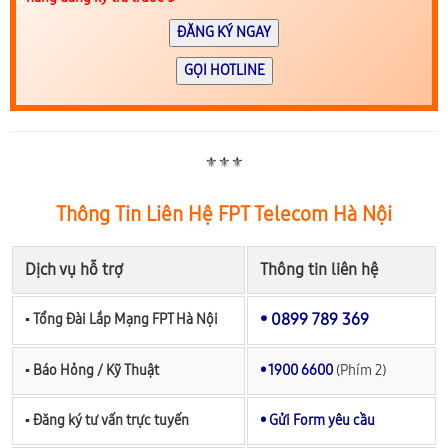
ĐĂNG KÝ NGAY
GỌI HOTLINE
⚜️⚜️⚜️
Thông Tin Liên Hệ FPT Telecom Hà Nội
Dịch vụ hỗ trợ
Thông tin liên hệ
• 0899 789 369
▪︎ Tổng Đài Lắp Mạng FPT Hà Nội
▪︎ Báo Hỏng / Kỹ Thuật
• 1900 6600
(Phím 2)
▪︎ Đăng ký tư vấn trực tuyến
• Gửi Form yêu cầu