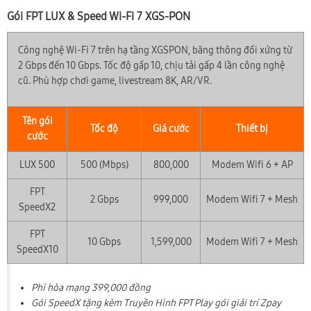
Gói FPT LUX & Speed Wi-Fi 7 XGS-PON
Công nghệ Wi-Fi 7 trên hạ tầng XGSPON, băng thông đối xứng từ
2 Gbps đến 10 Gbps. Tốc độ gấp 10, chịu tải gấp 4 lần công nghệ
cũ. Phù hợp chơi game, livestream 8K, AR/VR.
Tên gói
Tốc độ
Giá cước
Thiết bị
cước
LUX 500
500 (Mbps)
800,000
Modem Wifi 6 + AP
FPT
2 Gbps
999,000
Modem Wifi 7 + Mesh
SpeedX2
FPT
10 Gbps
1,599,000
Modem Wifi 7 + Mesh
SpeedX10
Phí hòa mạng 399,000 đồng
Gói SpeedX tặng kèm Truyền Hình FPT Play gói giải trí Zpay