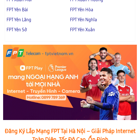
FPT Yên Bài
FPT Yên Hòa
FPT Yên Lãng
FPT Yên Nghĩa
FPT Yên Sở
FPT Yên Xuân
Đăng Ký Lắp Mạng FPT Tại Hà Nội – Giải Pháp Internet
Toàn Diện, Tốc Độ Cao, Ổn Định