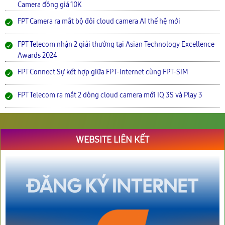
Camera đồng giá 10K
FPT Camera ra mắt bộ đôi cloud camera AI thế hệ mới
FPT Telecom nhận 2 giải thưởng tại Asian Technology Excellence
Awards 2024
FPT Connect Sự kết hợp giữa FPT-Internet cùng FPT-SIM
FPT Telecom ra mắt 2 dòng cloud camera mới IQ 3S và Play 3
WEBSITE LIÊN KẾT