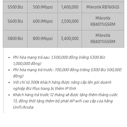
S500 Biz
500 (Mbps)
1,400,000
Mikrotik RB760iGS
Mikrotik
S600 Biz
600 (Mbps)
2,500,000
RB4011iGSRM
Mikrotik
S800 Biz
800 (Mbps)
3,400,000
RB4011iGSRM
Phí hòa mạng trả sau: 1,500,000 đồng (riêng S300 Biz
1,000,000 đồng)
Phí hòa mạng trả trước: 700,000 đồng (riêng S300 Biz 500,000
đồng)
Với chỉ từ 300k khách hàng được nâng cấp lên gói doanh
nghiệp Biz Plus trang bị thêm IP tĩnh
Khách hàng trả trước 12 tháng sẽ được tặng thêm tháng cước
13, đồng thời tặng thêm bộ phát AP wifi cao cấp của hãng
Unifi/Aruba