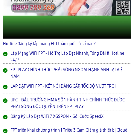
Hotline đăng ký lắp mạng FPT toàn quốc là số nào?
Lắp Mạng WiFi FPT - Hỗ Trợ Lắp Đặt Nhanh, Tổng Đài & Hotline
24/7
FPT PLAY CHÍNH THỨC PHÁT SÓNG NGOẠI HẠNG ANH TẠI VIỆT
NAM
LẮP ĐẶT WIFI FPT - KẾT NỐI ĐẲNG CẤP, TỐC ĐỘ VƯỢT TRỘI
UFC - ĐẤU TRƯỜNG MMA SỐ 1 HÀNH TINH CHÍNH THỨC ĐƯỢC
PHÁT SÓNG ĐỘC QUYỀN TRÊN FPT PLAY
Đăng Ký Lắp Đặt WiFi 7 XGSPON - Gói Cước SpeedX
FPT triển khai chương trình 1 Triệu 3 Cam Giảm giá thiết bị Cloud