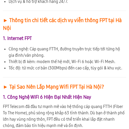
Dịch vụ & hỗ trợ khách hàng 24/7.
► Thông tin chi tiết các dịch vụ viễn thông FPT tại Hà
Nội
1. Internet FPT
Công nghệ: Cáp quang FTTH, đường truyền trực tiếp tới từng hộ
gia đình/văn phòng.
Thiết bị đi kèm: modem thế hệ mới, Wi-Fi 6 hoặc Wi-Fi Mesh.
Tốc độ: từ mức cơ bản (300Mbps) đến cao cấp, tùy gói & khu vực.
► Tại Sao Nên Lắp Mạng Wifi FPT Tại Hà Nội?
1. Công Nghệ WiFi 6 Hiện Đại Nhất Hiện Nay
FPT Telecom đã đầu tư mạnh mẽ vào hệ thống cáp quang FTTH (Fiber
To The Home), phủ sóng rộng khắp 63 tỉnh thành. Dù bạn ở thành phố
lớn hay vùng nông thôn, FPT đều có thể triển khai lắp đặt nhanh
chóng, đảm bảo tín hiệu mạnh mẽ và ổn định.