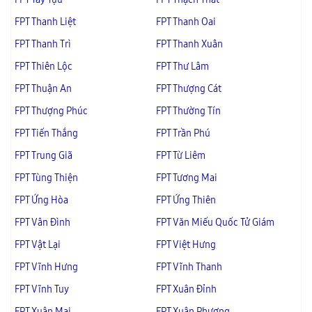
FPT Thanh Liệt
FPT Thanh Oai
FPT Thanh Trì
FPT Thanh Xuân
FPT Thiên Lộc
FPT Thư Lâm
FPT Thuận An
FPT Thượng Cát
FPT Thượng Phúc
FPT Thường Tín
FPT Tiến Thắng
FPT Trần Phú
FPT Trung Giã
FPT Từ Liêm
FPT Tùng Thiện
FPT Tương Mai
FPT Ứng Hòa
FPT Ứng Thiên
FPT Vân Đình
FPT Văn Miếu Quốc Tử Giám
FPT Vật Lại
FPT Việt Hưng
FPT Vĩnh Hưng
FPT Vĩnh Thanh
FPT Vĩnh Tuy
FPT Xuân Đỉnh
FPT Xuân Mai
FPT Xuân Phương