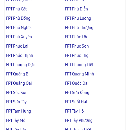
FPT Phú Cát
FPT Phú Diễn
FPT Phù Đổng
FPT Phú Lương
FPT Phú Nghĩa
FPT Phú Thượng
FPT Phú Xuyên
FPT Phúc Lộc
FPT Phúc Lợi
FPT Phúc Sơn
FPT Phúc Thịnh
FPT Phúc Thọ
FPT Phượng Dực
FPT Phương Liệt
FPT Quảng Bị
FPT Quang Minh
FPT Quảng Oai
FPT Quốc Oai
FPT Sóc Sơn
FPT Sơn Đồng
FPT Sơn Tây
FPT Suối Hai
FPT Tam Hưng
FPT Tây Hồ
FPT Tây Mỗ
FPT Tây Phương
FPT Tây Tựu
FPT Thạch Thất