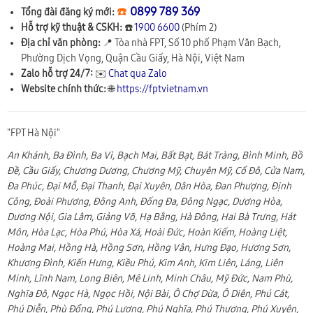
☎️
0899 789 369
Tổng đài đăng ký mới:
Hỗ trợ kỹ thuật & CSKH:
☎️
1900 6600
(Phím 2)
Địa chỉ văn phòng:
📍
Tòa nhà FPT, Số 10 phố Phạm Văn Bạch,
Phường Dịch Vọng, Quận Cầu Giấy
,
Hà Nội
,
Việt Nam
Zalo hỗ trợ 24/7:
✉️
Chat qua Zalo
Website chính thức:
🌐
https://fptvietnam.vn
"FPT Hà Nội"
An Khánh, Ba Đình, Ba Vì, Bạch Mai, Bất Bạt, Bát Tràng, Bình Minh, Bồ
Đề, Cầu Giấy, Chương Dương, Chương Mỹ, Chuyên Mỹ, Cổ Đô, Cửa Nam,
Đa Phúc, Đại Mỗ, Đại Thanh, Đại Xuyên, Dân Hòa, Đan Phượng, Định
Công, Đoài Phương, Đông Anh, Đống Đa, Đông Ngạc, Dương Hòa,
Dương Nội, Gia Lâm, Giảng Võ, Hạ Bằng, Hà Đông, Hai Bà Trưng, Hát
Môn, Hòa Lạc, Hòa Phú, Hòa Xá, Hoài Đức, Hoàn Kiếm, Hoàng Liệt,
Hoàng Mai, Hồng Hà, Hồng Sơn, Hồng Vân, Hưng Đạo, Hương Sơn,
Khương Đình, Kiến Hưng, Kiều Phú, Kim Anh, Kim Liên, Láng, Liên
Minh, Lĩnh Nam, Long Biên, Mê Linh, Minh Châu, Mỹ Đức, Nam Phù,
Nghĩa Đô, Ngọc Hà, Ngọc Hồi, Nội Bài, Ô Chợ Dừa, Ô Diên, Phú Cát,
Phú Diễn, Phù Đổng, Phú Lương, Phú Nghĩa, Phú Thượng, Phú Xuyên,