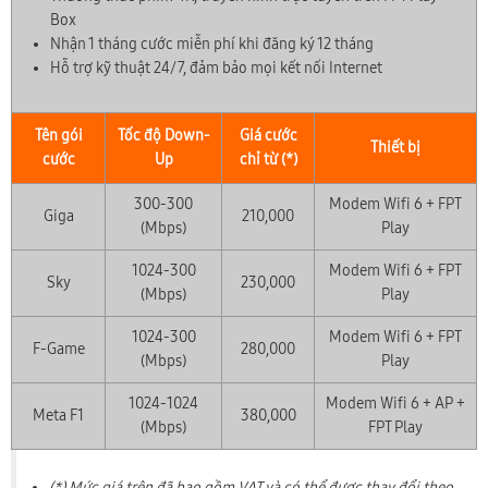
Box
Nhận 1 tháng cước miễn phí khi đăng ký 12 tháng
Hỗ trợ kỹ thuật 24/7, đảm bảo mọi kết nối Internet
Tên gói
Tốc độ Down-
Giá cước
Thiết bị
cước
Up
chỉ từ (*)
300-300
Modem Wifi 6 + FPT
Giga
210,000
(Mbps)
Play
1024-300
Modem Wifi 6 + FPT
Sky
230,000
(Mbps)
Play
1024-300
Modem Wifi 6 + FPT
F-Game
280,000
(Mbps)
Play
1024-1024
Modem Wifi 6 + AP +
Meta F1
380,000
(Mbps)
FPT Play
(*) Mức giá trên đã bao gồm VAT và có thể được thay đổi theo