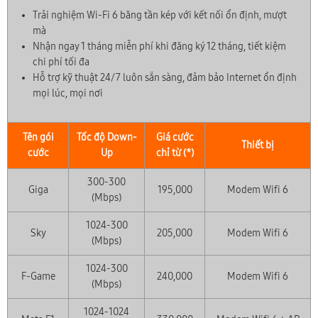
Trải nghiệm Wi-Fi 6 băng tần kép với kết nối ổn định, mượt
mà
Nhận ngay 1 tháng miễn phí khi đăng ký 12 tháng, tiết kiệm
chi phí tối đa
Hỗ trợ kỹ thuật 24/7 luôn sẵn sàng, đảm bảo Internet ổn định
mọi lúc, mọi nơi
Tên gói
Tốc độ Down-
Giá cước
Thiết bị
cước
Up
chỉ từ (*)
300-300
Giga
195,000
Modem Wifi 6
(Mbps)
1024-300
Sky
205,000
Modem Wifi 6
(Mbps)
1024-300
F-Game
240,000
Modem Wifi 6
(Mbps)
1024-1024