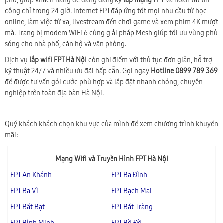
phố, giúp khách hàng dễ dàng đăng ký
lắp mạng FPT
và hoàn tất thi
công chỉ trong 24 giờ. Internet FPT đáp ứng tốt mọi nhu cầu từ học
online, làm việc từ xa, livestream đến chơi game và xem phim 4K mượt
mà. Trang bị modem WiFi 6 cùng giải pháp Mesh giúp tối ưu vùng phủ
sóng cho nhà phố, căn hộ và văn phòng.
Dịch vụ
lắp wifi FPT Hà Nội
còn ghi điểm với thủ tục đơn giản, hỗ trợ
kỹ thuật 24/7 và nhiều ưu đãi hấp dẫn. Gọi ngay
Hotline 0899 789 369
để được tư vấn gói cước phù hợp và lắp đặt nhanh chóng, chuyên
nghiệp trên toàn địa bàn Hà Nội.
Quý khách khách chọn khu vực của mình để xem chương trình khuyến
mãi:
Mạng Wifi và Truyền Hình FPT Hà Nội
FPT An Khánh
FPT Ba Đình
FPT Ba Vì
FPT Bạch Mai
FPT Bất Bạt
FPT Bát Tràng
FPT Bình Minh
FPT Bồ Đề