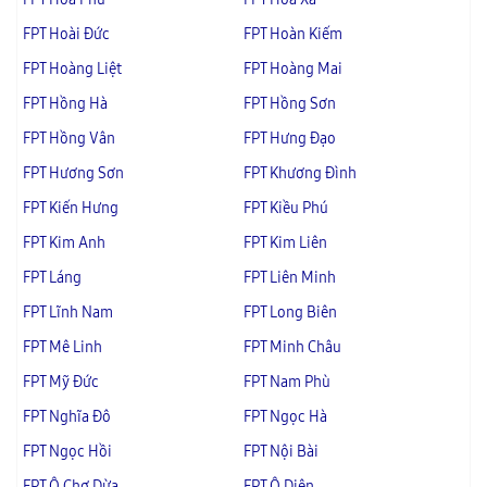
FPT Hoài Đức
FPT Hoàn Kiếm
FPT Hoàng Liệt
FPT Hoàng Mai
FPT Hồng Hà
FPT Hồng Sơn
FPT Hồng Vân
FPT Hưng Đạo
FPT Hương Sơn
FPT Khương Đình
FPT Kiến Hưng
FPT Kiều Phú
FPT Kim Anh
FPT Kim Liên
FPT Láng
FPT Liên Minh
FPT Lĩnh Nam
FPT Long Biên
FPT Mê Linh
FPT Minh Châu
FPT Mỹ Đức
FPT Nam Phù
FPT Nghĩa Đô
FPT Ngọc Hà
FPT Ngọc Hồi
FPT Nội Bài
FPT Ô Chợ Dừa
FPT Ô Diên