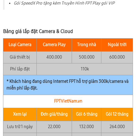
Gói SpeedX Pro tặng kèm Truyền Hình FPT Play gói VIP
Bảng giá lắp đặt Camera & Cloud
Loại Camera
Camera Play
Trong nhà
Ngoài trời
Giá thiết bị
400.000
500.000
600.000
Phí lắp đặt
110k
* Khách hàng đang dùng Internet FPT hỗ trợ giảm 300k/camera và
miễn phí lắp đặt.
FPTVietNam.vn
Xem lại
Đơn giá/tháng
Gói 6 tháng
Gói 12 tháng
Lưu trữ 1 ngày
22.000
132.000
264.000