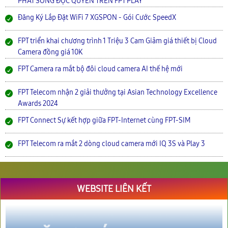
PHÁT SÓNG ĐỘC QUYỀN TRÊN FPT PLAY
Đăng Ký Lắp Đặt WiFi 7 XGSPON - Gói Cước SpeedX
FPT triển khai chương trình 1 Triệu 3 Cam Giảm giá thiết bị Cloud
Camera đồng giá 10K
FPT Camera ra mắt bộ đôi cloud camera AI thế hệ mới
FPT Telecom nhận 2 giải thưởng tại Asian Technology Excellence
Awards 2024
FPT Connect Sự kết hợp giữa FPT-Internet cùng FPT-SIM
FPT Telecom ra mắt 2 dòng cloud camera mới IQ 3S và Play 3
WEBSITE LIÊN KẾT