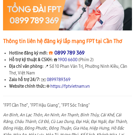
Thông tin liên hệ đăng ký lắp mạng FPT tại Cần Thơ
☎️
0899 789 369
Hotline đăng ký mới:
Hỗ trợ kỹ thuật & CSKH:
☎️
1900 6600
(Phím 2)
Địa chỉ văn phòng:
📍
Số 10 Phan Văn Trị, Phường Ninh Kiều, Cần
Thơ, Việt Nam
Zalo hỗ trợ 24/7:
✉️
0899789369
Website chính thức:
🌐
https://fptvietnam.vn
"FPT Cần Thơ", "FPT Hậu Giang", "FPT Sóc Trăng"
An Bình, An Lạc Thôn, An Ninh, An Thạnh, Bình Thủy, Cái Khế, Cái
Răng, Châu Thành, Cờ Đỏ, Cù Lao Dung, Đại Hải, Đại Ngãi, Đại Thành,
Đông Hiệp, Đông Phước, Đông Thuận, Gia Hòa, Hiệp Hưng, Hồ Đắc
Kiện, Hòa An, Hỏa Lựu, Hòa Tú, Hưng Phú, Kế Sách, Khánh Hòa, Lai