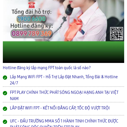
Hotline đăng ký lắp mạng FPT toàn quốc là số nào?
Lắp Mạng WiFi FPT - Hỗ Trợ Lắp Đặt Nhanh, Tổng Đài & Hotline
24/7
FPT PLAY CHÍNH THỨC PHÁT SÓNG NGOẠI HẠNG ANH TẠI VIỆT
NAM
LẮP ĐẶT WIFI FPT - KẾT NỐI ĐẲNG CẤP, TỐC ĐỘ VƯỢT TRỘI
UFC - ĐẤU TRƯỜNG MMA SỐ 1 HÀNH TINH CHÍNH THỨC ĐƯỢC