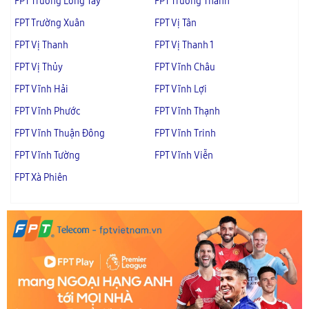
FPT Trường Long Tây
FPT Trường Thành
FPT Trường Xuân
FPT Vị Tân
FPT Vị Thanh
FPT Vị Thanh 1
FPT Vị Thủy
FPT Vĩnh Châu
FPT Vĩnh Hải
FPT Vĩnh Lợi
FPT Vĩnh Phước
FPT Vĩnh Thạnh
FPT Vĩnh Thuận Đông
FPT Vĩnh Trinh
FPT Vĩnh Tường
FPT Vĩnh Viễn
FPT Xà Phiên