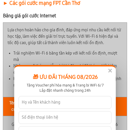
► Các gói cước mạng FPT Cần Thơ
Bảng giá gói cước Internet
Lựa chọn hoàn hảo cho gia đình, đáp ứng mọi nhu cầu kết nối từ
học tập, làm việc đến giải trí trực tuyến. Với Wi-Fi 6 hiện đại và
tốc độ cao, giúp tất cả thành viên luôn kết nối ổn định.
Trải nghiệm Wi-Fi 6 băng tần kép với kết nối ổn định, mượt
mà
Nhận ngay 1 tháng miễn phí khi đăng ký 12 tháng, tiết kiệm
×
chi phí tối đa
🎁 ƯU ĐÃI THÁNG 08/2026
Hỗ trợ kỹ thuật 24/7 luôn sẵn sàng, đảm bảo Internet ổn định
mọi lúc, mọi nơi
Tặng Voucher phí hòa mạng & Trang bị WiFi 6/7
Lắp đặt nhanh chóng trong 24h
Tên gói
Tốc độ Down-
Giá cước
Thiết bị
cước
Up
chỉ từ (*)
300-300
Giga
195,000
Modem Wifi 6
(Mbps)