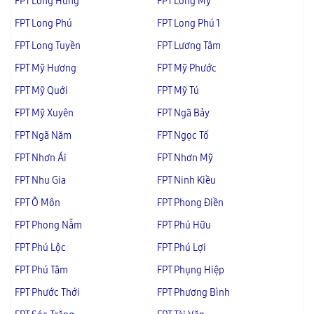
FPT Long Hưng
FPT Long Mỹ
FPT Long Phú
FPT Long Phú 1
FPT Long Tuyền
FPT Lương Tâm
FPT Mỹ Hương
FPT Mỹ Phước
FPT Mỹ Quới
FPT Mỹ Tú
FPT Mỹ Xuyên
FPT Ngã Bảy
FPT Ngã Năm
FPT Ngọc Tố
FPT Nhơn Ái
FPT Nhơn Mỹ
FPT Nhu Gia
FPT Ninh Kiều
FPT Ô Môn
FPT Phong Điền
FPT Phong Nẫm
FPT Phú Hữu
FPT Phú Lộc
FPT Phú Lợi
FPT Phú Tâm
FPT Phụng Hiệp
FPT Phước Thới
FPT Phương Bình