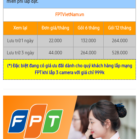
miễn phí lắp đặt.
FPTVietNam.vn
Xem lại
Đơn giá/tháng
Gói 6 tháng
Gói 12 tháng
Lưu trữ 1 ngày
22.000
132.000
264.000
Lưu trữ 3 ngày
44.000
264.000
528.000
(*) Đặc biệt đang có giá ưu đãi dành cho quý khách hàng lắp mạng
FPT khi lắp 3 camera với giá chỉ 999k