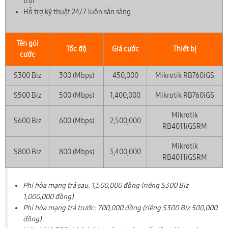
trội
Hỗ trợ kỹ thuật 24/7 luôn sẵn sàng
Tên gói
Tốc độ
Giá cước
Thiết bị
cước
S300 Biz
300 (Mbps)
450,000
Mikrotik RB760iGS
S500 Biz
500 (Mbps)
1,400,000
Mikrotik RB760iGS
Mikrotik
S600 Biz
600 (Mbps)
2,500,000
RB4011iGSRM
Mikrotik
S800 Biz
800 (Mbps)
3,400,000
RB4011iGSRM
Phí hòa mạng trả sau: 1,500,000 đồng (riêng S300 Biz
1,000,000 đồng)
Phí hòa mạng trả trước: 700,000 đồng (riêng S300 Biz 500,000
đồng)