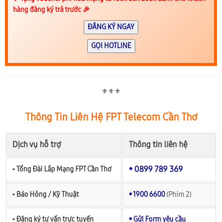
hàng đăng ký trả trước 🎉
ĐĂNG KÝ NGAY
GỌI HOTLINE
⚜️⚜️⚜️
Thông Tin Liên Hệ FPT Telecom Cần Thơ
Dịch vụ hỗ trợ
Thông tin liên hệ
• 0899 789 369
▪︎ Tổng Đài Lắp Mạng FPT Cần Thơ
▪︎ Báo Hỏng / Kỹ Thuật
• 1900 6600
(Phím 2)
▪︎ Đăng ký tư vấn trực tuyến
• Gửi Form yêu cầu