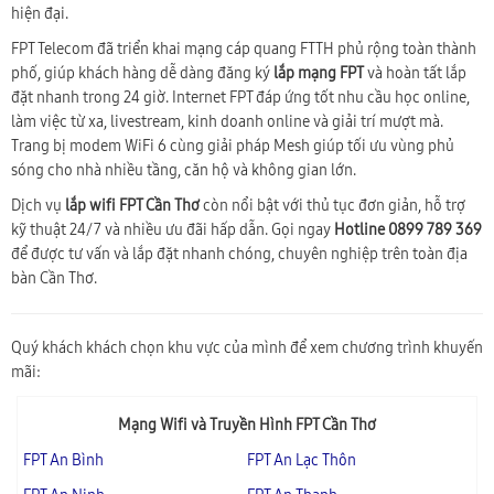
hiện đại.
FPT Telecom đã triển khai mạng cáp quang FTTH phủ rộng toàn thành
phố, giúp khách hàng dễ dàng đăng ký
lắp mạng FPT
và hoàn tất lắp
đặt nhanh trong 24 giờ. Internet FPT đáp ứng tốt nhu cầu học online,
làm việc từ xa, livestream, kinh doanh online và giải trí mượt mà.
Trang bị modem WiFi 6 cùng giải pháp Mesh giúp tối ưu vùng phủ
sóng cho nhà nhiều tầng, căn hộ và không gian lớn.
Dịch vụ
lắp wifi FPT Cần Thơ
còn nổi bật với thủ tục đơn giản, hỗ trợ
kỹ thuật 24/7 và nhiều ưu đãi hấp dẫn. Gọi ngay
Hotline 0899 789 369
để được tư vấn và lắp đặt nhanh chóng, chuyên nghiệp trên toàn địa
bàn Cần Thơ.
Quý khách khách chọn khu vực của mình để xem chương trình khuyến
mãi:
Mạng Wifi và Truyền Hình FPT Cần Thơ
FPT An Bình
FPT An Lạc Thôn