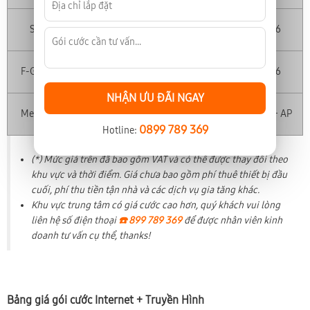
1024-300
Sky
205,000
Modem Wifi 6
(Mbps)
1024-300
F-Game
240,000
Modem Wifi 6
(Mbps)
NHẬN ƯU ĐÃI NGAY
1024-1024
Meta F1
330,000
Modem Wifi 6 + AP
(Mbps)
0899 789 369
Hotline:
(*) Mức giá trên đã bao gồm VAT và có thể được thay đổi theo
khu vực và thời điểm. Giá chưa bao gồm phí thuê thiết bị đầu
cuối, phí thu tiền tận nhà và các dịch vụ gia tăng khác.
Khu vực trung tâm có giá cước cao hơn, quý khách vui lòng
liên hệ số điện thoại
☎️ 899 789 369
để được nhân viên kinh
doanh tư vấn cụ thể, thanks!
Bảng giá gói cước Internet + Truyền Hình