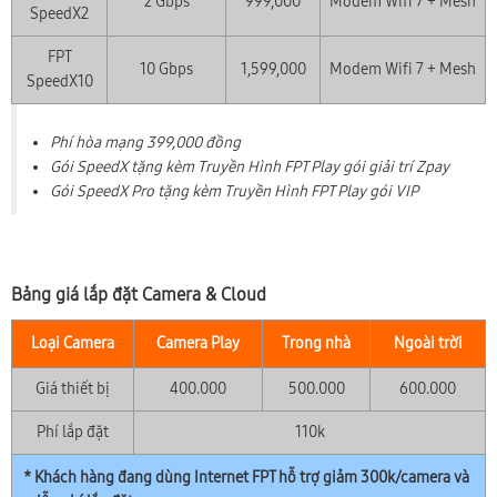
2 Gbps
999,000
Modem Wifi 7 + Mesh
SpeedX2
FPT
10 Gbps
1,599,000
Modem Wifi 7 + Mesh
SpeedX10
Phí hòa mạng 399,000 đồng
Gói SpeedX tặng kèm Truyền Hình FPT Play gói giải trí Zpay
Gói SpeedX Pro tặng kèm Truyền Hình FPT Play gói VIP
Bảng giá lắp đặt Camera & Cloud
Loại Camera
Camera Play
Trong nhà
Ngoài trời
Giá thiết bị
400.000
500.000
600.000
Phí lắp đặt
110k
* Khách hàng đang dùng Internet FPT hỗ trợ giảm 300k/camera và