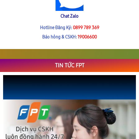
Chat Zalo
Hotline Đăng Ký:
0899 789 369
Báo hỏng & CSKH:
19006600
TIN TỨC FPT