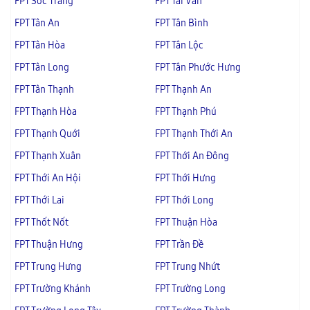
FPT Sóc Trăng
FPT Tài Văn
FPT Tân An
FPT Tân Bình
FPT Tân Hòa
FPT Tân Lộc
FPT Tân Long
FPT Tân Phước Hưng
FPT Tân Thạnh
FPT Thạnh An
FPT Thạnh Hòa
FPT Thạnh Phú
FPT Thạnh Quới
FPT Thạnh Thới An
FPT Thạnh Xuân
FPT Thới An Đông
FPT Thới An Hội
FPT Thới Hưng
FPT Thới Lai
FPT Thới Long
FPT Thốt Nốt
FPT Thuận Hòa
FPT Thuận Hưng
FPT Trần Đề
FPT Trung Hưng
FPT Trung Nhứt
FPT Trường Khánh
FPT Trường Long