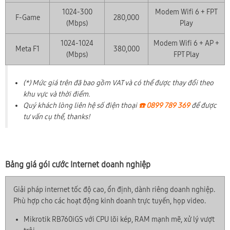
1024-300
Modem Wifi 6 + FPT
F-Game
280,000
(Mbps)
Play
1024-1024
Modem Wifi 6 + AP +
Meta F1
380,000
(Mbps)
FPT Play
(*) Mức giá trên đã bao gồm VAT và có thể được thay đổi theo
khu vực và thời điểm.
Quý khách lòng liên hệ số điện thoại
☎️ 0899 789 369
để được
tư vấn cụ thể, thanks!
Bảng giá gói cước Internet doanh nghiệp
Giải pháp internet tốc độ cao, ổn định, dành riêng doanh nghiệp.
Phù hợp cho các hoạt động kinh doanh trực tuyến, họp video.
Mikrotik RB760iGS với CPU lõi kép, RAM mạnh mẽ, xử lý vượt