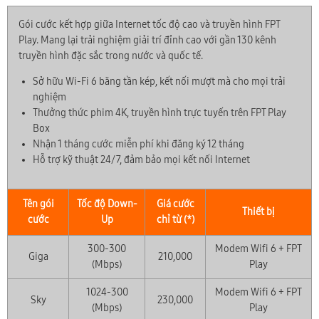
Gói cước kết hợp giữa Internet tốc độ cao và truyền hình FPT
Play. Mang lại trải nghiệm giải trí đỉnh cao với gần 130 kênh
truyền hình đặc sắc trong nước và quốc tế.
Sở hữu Wi-Fi 6 băng tần kép, kết nối mượt mà cho mọi trải
nghiệm
Thưởng thức phim 4K, truyền hình trực tuyến trên FPT Play
Box
Nhận 1 tháng cước miễn phí khi đăng ký 12 tháng
Hỗ trợ kỹ thuật 24/7, đảm bảo mọi kết nối Internet
Tên gói
Tốc độ Down-
Giá cước
Thiết bị
cước
Up
chỉ từ (*)
300-300
Modem Wifi 6 + FPT
Giga
210,000
(Mbps)
Play
1024-300
Modem Wifi 6 + FPT
Sky
230,000
(Mbps)
Play