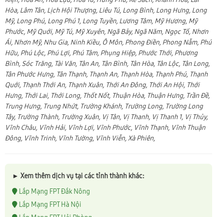
Hòa, Lâm Tân, Lịch Hội Thượng, Liêu Tú, Long Bình, Long Hưng, Long
Mỹ, Long Phú, Long Phú 1, Long Tuyền, Lương Tâm, Mỹ Hương, Mỹ
Phước, Mỹ Quới, Mỹ Tú, Mỹ Xuyên, Ngã Bảy, Ngã Năm, Ngọc Tố, Nhơn
Ái, Nhơn Mỹ, Nhu Gia, Ninh Kiều, Ô Môn, Phong Điền, Phong Nẫm, Phú
Hữu, Phú Lộc, Phú Lợi, Phú Tâm, Phụng Hiệp, Phước Thới, Phương
Bình, Sóc Trăng, Tài Văn, Tân An, Tân Bình, Tân Hòa, Tân Lộc, Tân Long,
Tân Phước Hưng, Tân Thạnh, Thạnh An, Thạnh Hòa, Thạnh Phú, Thạnh
Quới, Thạnh Thới An, Thạnh Xuân, Thới An Đông, Thới An Hội, Thới
Hưng, Thới Lai, Thới Long, Thốt Nốt, Thuận Hòa, Thuận Hưng, Trần Đề,
Trung Hưng, Trung Nhứt, Trường Khánh, Trường Long, Trường Long
Tây, Trường Thành, Trường Xuân, Vị Tân, Vị Thanh, Vị Thanh 1, Vị Thủy,
Vĩnh Châu, Vĩnh Hải, Vĩnh Lợi, Vĩnh Phước, Vĩnh Thạnh, Vĩnh Thuận
Đông, Vĩnh Trinh, Vĩnh Tường, Vĩnh Viễn, Xà Phiên,
► Xem thêm dịch vụ tại các tỉnh thành khác:
Lắp Mạng FPT Đắk Nông
Lắp Mạng FPT Hà Nội