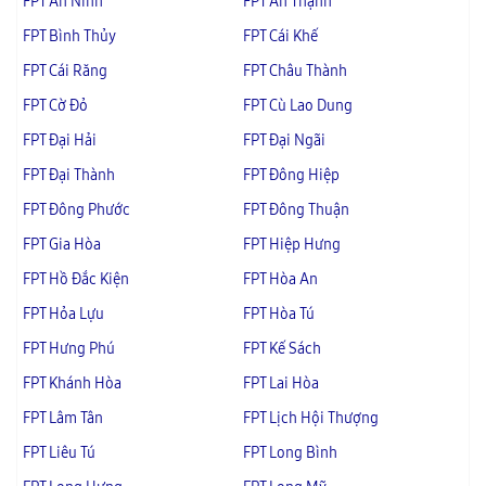
FPT An Ninh
FPT An Thạnh
FPT Bình Thủy
FPT Cái Khế
FPT Cái Răng
FPT Châu Thành
FPT Cờ Đỏ
FPT Cù Lao Dung
FPT Đại Hải
FPT Đại Ngãi
FPT Đại Thành
FPT Đông Hiệp
FPT Đông Phước
FPT Đông Thuận
FPT Gia Hòa
FPT Hiệp Hưng
FPT Hồ Đắc Kiện
FPT Hòa An
FPT Hỏa Lựu
FPT Hòa Tú
FPT Hưng Phú
FPT Kế Sách
FPT Khánh Hòa
FPT Lai Hòa
FPT Lâm Tân
FPT Lịch Hội Thượng
FPT Liêu Tú
FPT Long Bình