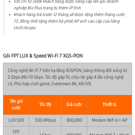
Với chỉ từ 300k khách hàng được nâng cấp lên gói doanh
nghiệp Biz Plus trang bị thêm IP tĩnh
Khách hàng trả trước 12 tháng sẽ được tặng thêm tháng cước
13, đồng thời tặng thêm bộ phát AP wifi cao cấp của hãng
Unifi/Aruba
Gói FPT LUX & Speed Wi-Fi 7 XGS-PON
Công nghệ Wi-Fi 7 trên hạ tầng XGSPON, băng thông đối xứng từ
2 Gbps đến 10 Gbps. Tốc độ gấp 10, chịu tải gấp 4 lần công nghệ
cũ. Phù hợp chơi game, livestream 8K, AR/VR.
Tên gói
Tốc độ
Giá cước
Thiết bị
cước
LUX 500
500 (Mbps)
800,000
Modem Wifi 6 + AP
FPT