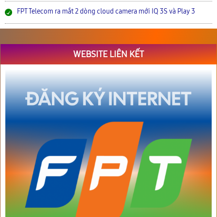
FPT Telecom ra mắt 2 dòng cloud camera mới IQ 3S và Play 3
WEBSITE LIÊN KẾT