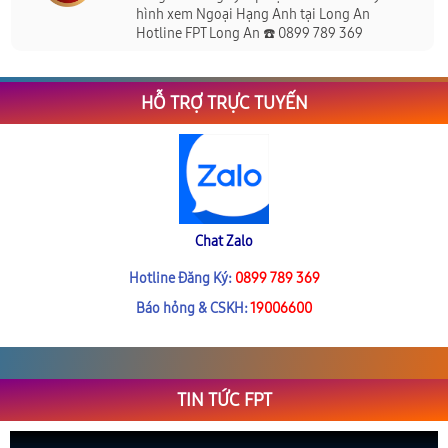
hình xem Ngoại Hạng Anh tại Long An
Hotline FPT Long An ☎️ 0899 789 369
HỖ TRỢ TRỰC TUYẾN
Chat Zalo
Hotline Đăng Ký:
0899 789 369
Báo hỏng & CSKH:
19006600
TIN TỨC FPT