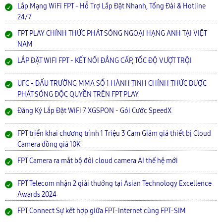
Lắp Mạng WiFi FPT - Hỗ Trợ Lắp Đặt Nhanh, Tổng Đài & Hotline
24/7
FPT PLAY CHÍNH THỨC PHÁT SÓNG NGOẠI HẠNG ANH TẠI VIỆT
NAM
LẮP ĐẶT WIFI FPT - KẾT NỐI ĐẲNG CẤP, TỐC ĐỘ VƯỢT TRỘI
UFC - ĐẤU TRƯỜNG MMA SỐ 1 HÀNH TINH CHÍNH THỨC ĐƯỢC
PHÁT SÓNG ĐỘC QUYỀN TRÊN FPT PLAY
Đăng Ký Lắp Đặt WiFi 7 XGSPON - Gói Cước SpeedX
FPT triển khai chương trình 1 Triệu 3 Cam Giảm giá thiết bị Cloud
Camera đồng giá 10K
FPT Camera ra mắt bộ đôi cloud camera AI thế hệ mới
FPT Telecom nhận 2 giải thưởng tại Asian Technology Excellence
Awards 2024
FPT Connect Sự kết hợp giữa FPT-Internet cùng FPT-SIM