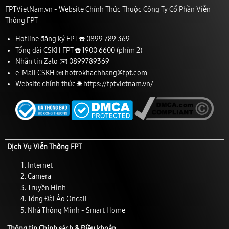
FPTVietNam.vn - Website Chính Thức Thuộc Công Ty Cổ Phần Viễn
Thông FPT
Hotline đăng ký FPT ☎️
0899 789 369
Tổng đài CSKH FPT ☎️
1900 6600
(phím 2)
Nhắn tin Zalo ✉️
0899789369
e-Mail CSKH 📧
hotrokhachhang@fpt.com
Website chính thức 🌐
https://fptvietnam.vn/
Dịch Vụ Viễn Thông FPT
Internet
Camera
Truyền Hình
Tổng Đài Ảo Oncall
Nhà Thông Minh - Smart Home
Thông tin Chính sách & Điều khoản