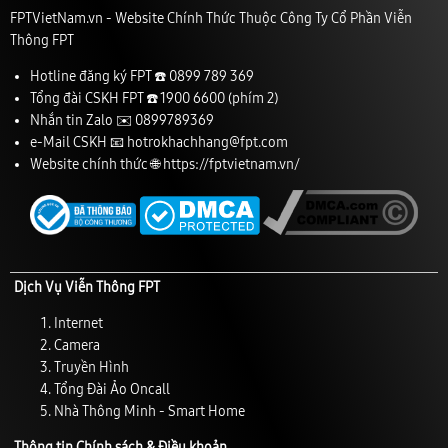
FPTVietNam.vn - Website Chính Thức Thuộc Công Ty Cổ Phần Viễn
Thông FPT
Hotline đăng ký FPT ☎️
0899 789 369
Tổng đài CSKH FPT ☎️
1900 6600
(phím 2)
Nhắn tin Zalo ✉️
0899789369
e-Mail CSKH 📧
hotrokhachhang@fpt.com
Website chính thức 🌐
https://fptvietnam.vn/
Dịch Vụ Viễn Thông FPT
Internet
Camera
Truyền Hình
Tổng Đài Ảo Oncall
Nhà Thông Minh - Smart Home
Thông tin Chính sách & Điều khoản