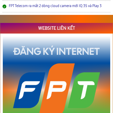
FPT Telecom ra mắt 2 dòng cloud camera mới IQ 3S và Play 3
WEBSITE LIÊN KẾT