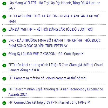
Lắp Mạng WiFi FPT - Hỗ Trợ Lắp Đặt Nhanh, Tổng Đài & Hotline
24/7
FPT PLAY CHÍNH THỨC PHÁT SÓNG NGOẠI HẠNG ANH TẠI VIỆT
NAM
LẮP ĐẶT WIFI FPT - KẾT NỐI ĐẲNG CẤP, TỐC ĐỘ VƯỢT TRỘI
UFC - ĐẤU TRƯỜNG MMA SỐ 1 HÀNH TINH CHÍNH THỨC ĐƯỢC
PHÁT SÓNG ĐỘC QUYỀN TRÊN FPT PLAY
Đăng Ký Lắp Đặt WiFi 7 XGSPON - Gói Cước SpeedX
FPT triển khai chương trình 1 Triệu 3 Cam Giảm giá thiết bị Cloud
Camera đồng giá 10K
FPT Camera ra mắt bộ đôi cloud camera AI thế hệ mới
FPT Telecom nhận 2 giải thưởng tại Asian Technology Excellence
Awards 2024
FPT Connect Sự kết hợp giữa FPT-Internet cùng FPT-SIM