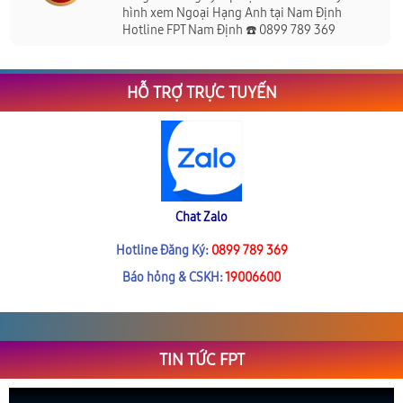
hình xem Ngoại Hạng Anh tại Nam Định
Hotline FPT Nam Định ☎️ 0899 789 369
HỖ TRỢ TRỰC TUYẾN
Chat Zalo
Hotline Đăng Ký:
0899 789 369
Báo hỏng & CSKH:
19006600
TIN TỨC FPT