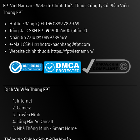
FPTVietNam.vn - Website Chính Thức Thuộc Công Ty Cổ Phần Viễn
Thông FPT
Hotline đăng ký FPT ☎️
0899 789 369
Tổng đài CSKH FPT ☎️
1900 6600
(phím 2)
Nhắn tin Zalo ✉️
0899789369
e-Mail CSKH 📧
hotrokhachhang@fpt.com
Website chính thức 🌐
https://fptvietnam.vn/
Dịch Vụ Viễn Thông FPT
Internet
Camera
Truyền Hình
Tổng Đài Ảo Oncall
Nhà Thông Minh - Smart Home
Thông tin Chính sách & Điều khoản