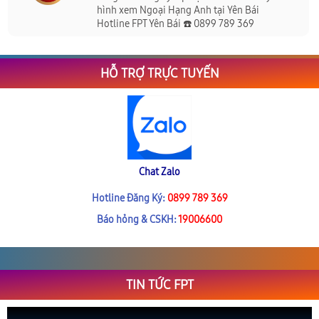
hình xem Ngoại Hạng Anh tại Yên Bái
Hotline FPT Yên Bái ☎️ 0899 789 369
HỖ TRỢ TRỰC TUYẾN
Chat Zalo
Hotline Đăng Ký:
0899 789 369
Báo hỏng & CSKH:
19006600
TIN TỨC FPT