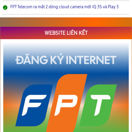
FPT Telecom ra mắt 2 dòng cloud camera mới IQ 3S và Play 3
WEBSITE LIÊN KẾT