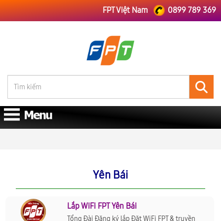
FPT Việt Nam
0899 789 369
FPT Việt Nam
Yên Bái
Yên Bái
Lắp WiFi FPT Yên Bái
Tổng Đài Đăng ký lắp Đặt WiFi FPT & truyền