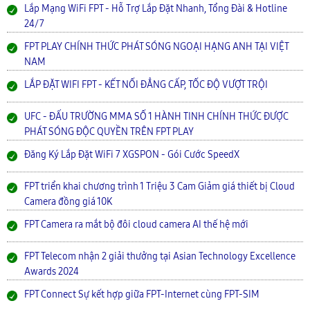
Lắp Mạng WiFi FPT - Hỗ Trợ Lắp Đặt Nhanh, Tổng Đài & Hotline
24/7
FPT PLAY CHÍNH THỨC PHÁT SÓNG NGOẠI HẠNG ANH TẠI VIỆT
NAM
LẮP ĐẶT WIFI FPT - KẾT NỐI ĐẲNG CẤP, TỐC ĐỘ VƯỢT TRỘI
UFC - ĐẤU TRƯỜNG MMA SỐ 1 HÀNH TINH CHÍNH THỨC ĐƯỢC
PHÁT SÓNG ĐỘC QUYỀN TRÊN FPT PLAY
Đăng Ký Lắp Đặt WiFi 7 XGSPON - Gói Cước SpeedX
FPT triển khai chương trình 1 Triệu 3 Cam Giảm giá thiết bị Cloud
Camera đồng giá 10K
FPT Camera ra mắt bộ đôi cloud camera AI thế hệ mới
FPT Telecom nhận 2 giải thưởng tại Asian Technology Excellence
Awards 2024
FPT Connect Sự kết hợp giữa FPT-Internet cùng FPT-SIM