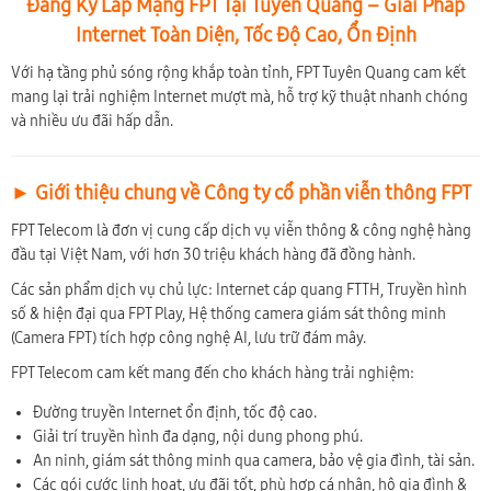
Đăng Ký Lắp Mạng FPT Tại Tuyên Quang – Giải Pháp
Internet Toàn Diện, Tốc Độ Cao, Ổn Định
Với hạ tầng phủ sóng rộng khắp toàn tỉnh, FPT Tuyên Quang cam kết
mang lại trải nghiệm Internet mượt mà, hỗ trợ kỹ thuật nhanh chóng
và nhiều ưu đãi hấp dẫn.
► Giới thiệu chung về Công ty cổ phần viễn thông FPT
FPT Telecom là đơn vị cung cấp dịch vụ viễn thông & công nghệ hàng
đầu tại Việt Nam, với hơn 30 triệu khách hàng đã đồng hành.
Các sản phẩm dịch vụ chủ lực: Internet cáp quang FTTH, Truyền hình
số & hiện đại qua FPT Play, Hệ thống camera giám sát thông minh
(Camera FPT) tích hợp công nghệ AI, lưu trữ đám mây.
FPT Telecom cam kết mang đến cho khách hàng trải nghiệm:
Đường truyền Internet ổn định, tốc độ cao.
Giải trí truyền hình đa dạng, nội dung phong phú.
An ninh, giám sát thông minh qua camera, bảo vệ gia đình, tài sản.
Các gói cước linh hoạt, ưu đãi tốt, phù hợp cá nhân, hộ gia đình &