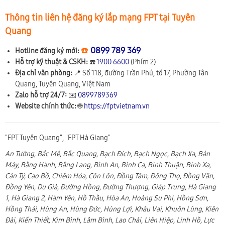
Thông tin liên hệ đăng ký lắp mạng FPT tại Tuyên
Quang
☎️
0899 789 369
Hotline đăng ký mới:
Hỗ trợ kỹ thuật & CSKH:
☎️
1900 6600
(Phím 2)
Địa chỉ văn phòng:
📍
Số 118, đường Trần Phú, tổ 17, Phường Tân
Quang, Tuyên Quang, Việt Nam
Zalo hỗ trợ 24/7:
✉️
0899789369
Website chính thức:
🌐
https://fptvietnam.vn
"FPT Tuyên Quang", "FPT Hà Giang"
An Tường, Bắc Mê, Bắc Quang, Bạch Đích, Bạch Ngọc, Bạch Xa, Bản
Máy, Bằng Hành, Bằng Lang, Bình An, Bình Ca, Bình Thuận, Bình Xa,
Cán Tỷ, Cao Bồ, Chiêm Hóa, Côn Lôn, Đồng Tâm, Đông Thọ, Đồng Văn,
Đồng Yên, Du Già, Đường Hồng, Đường Thượng, Giáp Trung, Hà Giang
1, Hà Giang 2, Hàm Yên, Hồ Thầu, Hòa An, Hoàng Su Phì, Hồng Sơn,
Hồng Thái, Hùng An, Hùng Đức, Hùng Lợi, Khâu Vai, Khuôn Lùng, Kiên
Đài, Kiến Thiết, Kim Bình, Lâm Bình, Lao Chải, Liên Hiệp, Linh Hồ, Lực