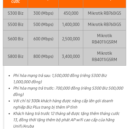
cước
S300 Biz
300 (Mbps)
450,000
Mikrotik RB760iGS
S500 Biz
500 (Mbps)
1,400,000
Mikrotik RB760iGS
Mikrotik
S600 Biz
600 (Mbps)
2,500,000
RB4011iGSRM
Mikrotik
S800 Biz
800 (Mbps)
3,400,000
RB4011iGSRM
Phí hòa mạng trả sau: 1,500,000 đồng (riêng S300 Biz
1,000,000 đồng)
Phí hòa mạng trả trước: 700,000 đồng (riêng S300 Biz 500,000
đồng)
Với chỉ từ 300k khách hàng được nâng cấp lên gói doanh
nghiệp Biz Plus trang bị thêm IP tĩnh
Khách hàng trả trước 12 tháng sẽ được tặng thêm tháng cước
13, đồng thời tặng thêm bộ phát AP wifi cao cấp của hãng
Unifi/Aruba