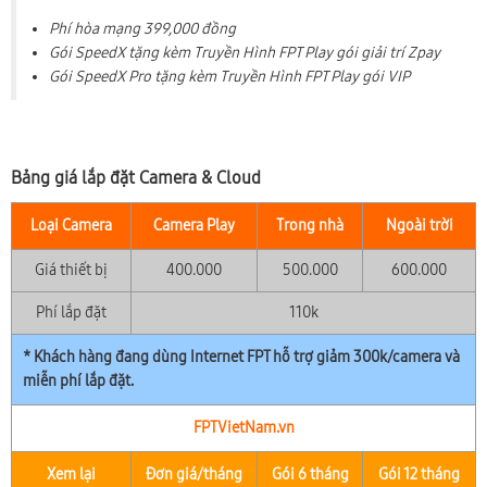
Phí hòa mạng 399,000 đồng
Gói SpeedX tặng kèm Truyền Hình FPT Play gói giải trí Zpay
Gói SpeedX Pro tặng kèm Truyền Hình FPT Play gói VIP
Bảng giá lắp đặt Camera & Cloud
Loại Camera
Camera Play
Trong nhà
Ngoài trời
Giá thiết bị
400.000
500.000
600.000
Phí lắp đặt
110k
* Khách hàng đang dùng Internet FPT hỗ trợ giảm 300k/camera và
miễn phí lắp đặt.
FPTVietNam.vn
Xem lại
Đơn giá/tháng
Gói 6 tháng
Gói 12 tháng