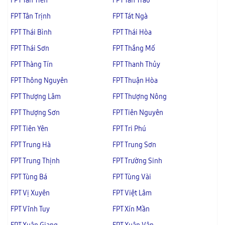
FPT Tân Tiến
FPT Tân Trào
FPT Tân Trịnh
FPT Tát Ngà
FPT Thái Bình
FPT Thái Hòa
FPT Thái Sơn
FPT Thắng Mố
FPT Thàng Tín
FPT Thanh Thủy
FPT Thông Nguyên
FPT Thuận Hòa
FPT Thượng Lâm
FPT Thượng Nông
FPT Thượng Sơn
FPT Tiên Nguyên
FPT Tiên Yên
FPT Tri Phú
FPT Trung Hà
FPT Trung Sơn
FPT Trung Thịnh
FPT Trường Sinh
FPT Tùng Bá
FPT Tùng Vài
FPT Vị Xuyên
FPT Việt Lâm
FPT Vĩnh Tuy
FPT Xín Mần