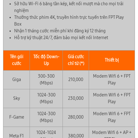
Sở hữu Wi-Fi 6 băng tần kép, kết nối mượt mà cho mọi trải
nghiệm
Thưởng thức phim 4K, truyền hình trực tuyến trên FPT Play
Box
Nhận 1 tháng cước miễn phí khi đăng ký 12 tháng
Hỗ trợ kỹ thuật 24/7, đảm bảo mọi kết nối Internet
Tên gói
Tốc độ Down-
Giá cước
Thiết bị
cước
Up
chỉ từ (*)
300-300
Modem Wifi 6 + FPT
Giga
210,000
(Mbps)
Play
1024-300
Modem Wifi 6 + FPT
Sky
230,000
(Mbps)
Play
1024-300
Modem Wifi 6 + FPT
F-Game
280,000
(Mbps)
Play
1024-1024
Modem Wifi 6 + AP +
Meta F1
380,000