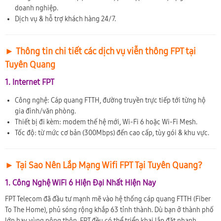
doanh nghiệp.
Dịch vụ & hỗ trợ khách hàng 24/7.
► Thông tin chi tiết các dịch vụ viễn thông FPT tại
Tuyên Quang
1. Internet FPT
Công nghệ: Cáp quang FTTH, đường truyền trực tiếp tới từng hộ
gia đình/văn phòng.
Thiết bị đi kèm: modem thế hệ mới, Wi-Fi 6 hoặc Wi-Fi Mesh.
Tốc độ: từ mức cơ bản (300Mbps) đến cao cấp, tùy gói & khu vực.
► Tại Sao Nên Lắp Mạng Wifi FPT Tại Tuyên Quang?
1. Công Nghệ WiFi 6 Hiện Đại Nhất Hiện Nay
FPT Telecom đã đầu tư mạnh mẽ vào hệ thống cáp quang FTTH (Fiber
To The Home), phủ sóng rộng khắp 63 tỉnh thành. Dù bạn ở thành phố
lớn hay vùng nông thôn, FPT đều có thể triển khai lắp đặt nhanh