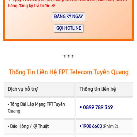
hàng đăng ký trả trước 🎉
ĐĂNG KÝ NGAY
GỌI HOTLINE
⚜️⚜️⚜️
Thông Tin Liên Hệ FPT Telecom Tuyên Quang
Dịch vụ hỗ trợ
Thông tin liên hệ
▪︎ Tổng Đài Lắp Mạng FPT Tuyên
• 0899 789 369
Quang
▪︎ Báo Hỏng / Kỹ Thuật
• 1900 6600
(Phím 2)