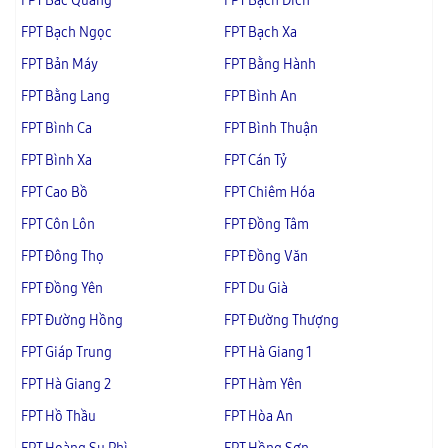
FPT Bắc Quang
FPT Bạch Đích
FPT Bạch Ngọc
FPT Bạch Xa
FPT Bản Máy
FPT Bằng Hành
FPT Bằng Lang
FPT Bình An
FPT Bình Ca
FPT Bình Thuận
FPT Bình Xa
FPT Cán Tỷ
FPT Cao Bồ
FPT Chiêm Hóa
FPT Côn Lôn
FPT Đồng Tâm
FPT Đông Thọ
FPT Đồng Văn
FPT Đồng Yên
FPT Du Già
FPT Đường Hồng
FPT Đường Thượng
FPT Giáp Trung
FPT Hà Giang 1
FPT Hà Giang 2
FPT Hàm Yên
FPT Hồ Thầu
FPT Hòa An