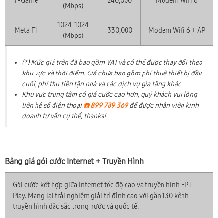
F-Game
240,000
Modem Wifi 6
(Mbps)
1024-1024
Meta F1
330,000
Modem Wifi 6 + AP
(Mbps)
(*) Mức giá trên đã bao gồm VAT và có thể được thay đổi theo
khu vực và thời điểm. Giá chưa bao gồm phí thuê thiết bị đầu
cuối, phí thu tiền tận nhà và các dịch vụ gia tăng khác.
Khu vực trung tâm có giá cước cao hơn, quý khách vui lòng
liên hệ số điện thoại
☎️ 899 789 369
để được nhân viên kinh
doanh tư vấn cụ thể, thanks!
Bảng giá gói cước Internet + Truyền Hình
Gói cước kết hợp giữa Internet tốc độ cao và truyền hình FPT
Play. Mang lại trải nghiệm giải trí đỉnh cao với gần 130 kênh
truyền hình đặc sắc trong nước và quốc tế.