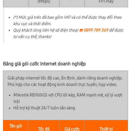
(Mbps)
FPT Play
(*) Mức giá trên đã bao gồm VAT và có thể được thay đổi theo
khu vực và thời điểm.
Quý khách lòng liên hệ số điện thoại
☎️ 0899 789 369
để được
tư vấn cụ thể, thanks!
Bảng giá gói cước Internet doanh nghiệp
Giải pháp internet tốc độ cao, ổn định, dành riêng doanh nghiệp.
Phù hợp cho các hoạt động kinh doanh trực tuyến, họp video.
Mikrotik RB760iGS với CPU lõi kép, RAM mạnh mẽ, xử lý vượt
trội
Hỗ trợ kỹ thuật 24/7 luôn sẵn sàng
Tên gói
Tốc độ
Giá cước
Thiết bị