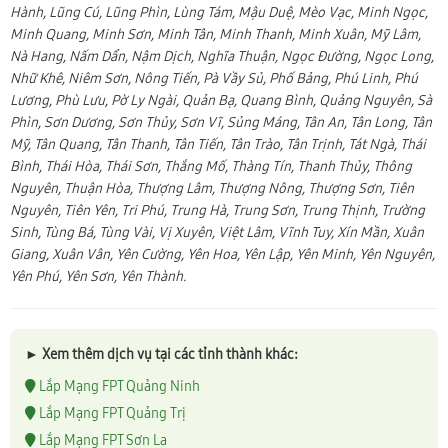
Hành, Lũng Cú, Lũng Phìn, Lùng Tám, Mậu Duệ, Mèo Vạc, Minh Ngọc,
Minh Quang, Minh Sơn, Minh Tân, Minh Thanh, Minh Xuân, Mỹ Lâm,
Nà Hang, Nấm Dẩn, Nậm Dịch, Nghĩa Thuận, Ngọc Đường, Ngọc Long,
Nhữ Khê, Niêm Sơn, Nông Tiến, Pà Vầy Sủ, Phố Bảng, Phú Linh, Phú
Lương, Phù Lưu, Pờ Ly Ngài, Quản Bạ, Quang Bình, Quảng Nguyên, Sà
Phìn, Sơn Dương, Sơn Thủy, Sơn Vĩ, Sủng Máng, Tân An, Tân Long, Tân
Mỹ, Tân Quang, Tân Thanh, Tân Tiến, Tân Trào, Tân Trịnh, Tát Ngà, Thái
Bình, Thái Hòa, Thái Sơn, Thắng Mố, Thàng Tín, Thanh Thủy, Thông
Nguyên, Thuận Hòa, Thượng Lâm, Thượng Nông, Thượng Sơn, Tiên
Nguyên, Tiên Yên, Tri Phú, Trung Hà, Trung Sơn, Trung Thịnh, Trường
Sinh, Tùng Bá, Tùng Vài, Vị Xuyên, Việt Lâm, Vĩnh Tuy, Xín Mần, Xuân
Giang, Xuân Vân, Yên Cường, Yên Hoa, Yên Lập, Yên Minh, Yên Nguyên,
Yên Phú, Yên Sơn, Yên Thành.
► Xem thêm dịch vụ tại các tỉnh thành khác:
Lắp Mạng FPT Quảng Ninh
Lắp Mạng FPT Quảng Trị
Lắp Mạng FPT Sơn La