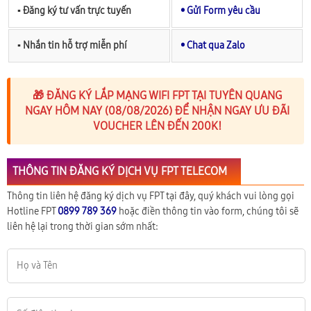
▪︎ Đăng ký tư vấn trực tuyến
• Gửi Form yêu cầu
▪︎ Nhắn tin hỗ trợ miễn phí
• Chat qua Zalo
🎁 ĐĂNG KÝ LẮP MẠNG WIFI FPT TẠI TUYÊN QUANG
NGAY HÔM NAY (08/08/2026) ĐỂ NHẬN NGAY ƯU ĐÃI
VOUCHER LÊN ĐẾN 200K!
THÔNG TIN ĐĂNG KÝ DỊCH VỤ FPT TELECOM
Thông tin liên hệ đăng ký dịch vụ FPT tại đây, quý khách vui lòng gọi
Hotline FPT
0899 789 369
hoặc điền thông tin vào form, chúng tôi sẽ
liên hệ lại trong thời gian sớm nhất: