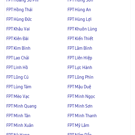
FPT Hoàng Su Phì
FPT Hồng Sơn
FPT Hồng Thái
FPT Hùng An
FPT Hùng Đức
FPT Hùng Lợi
FPT Khâu Vai
FPT Khuôn Lùng
FPT Kiên Đài
FPT Kiến Thiết
FPT Kim Bình
FPT Lâm Bình
FPT Lao Chải
FPT Liên Hiệp
FPT Linh Hồ
FPT Lực Hành
FPT Lũng Cú
FPT Lũng Phìn
FPT Lùng Tám
FPT Mậu Duệ
FPT Mèo Vạc
FPT Minh Ngọc
FPT Minh Quang
FPT Minh Sơn
FPT Minh Tân
FPT Minh Thanh
FPT Minh Xuân
FPT Mỹ Lâm