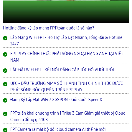
Hotline đăng ký lắp mạng FPT toàn quốc là số nào?
Lắp Mạng WiFi FPT - Hỗ Trợ Lắp Đặt Nhanh, Tổng Đài & Hotline
24/7
FPT PLAY CHÍNH THỨC PHÁT SÓNG NGOẠI HẠNG ANH TẠI VIỆT
NAM
LẮP ĐẶT WIFI FPT - KẾT NỐI ĐẲNG CẤP, TỐC ĐỘ VƯỢT TRỘI
UFC - ĐẤU TRƯỜNG MMA SỐ 1 HÀNH TINH CHÍNH THỨC ĐƯỢC
PHÁT SÓNG ĐỘC QUYỀN TRÊN FPT PLAY
Đăng Ký Lắp Đặt WiFi 7 XGSPON - Gói Cước SpeedX
FPT triển khai chương trình 1 Triệu 3 Cam Giảm giá thiết bị Cloud
Camera đồng giá 10K
FPT Camera ra mắt bộ đôi cloud camera AI thế hệ mới