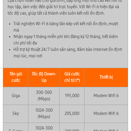
Lựa chọn hoàn hảo cho gia đình, đáp ứng mọi nhu cầu kết nối từ
học tập, làm việc đến giải trí trực tuyến. Với Wi-Fi 6 hiện đại và
tốc độ cao, giúp tất cả thành viên luôn kết nối ổn định.
Trải nghiệm Wi-Fi 6 băng tần kép với kết nối ổn định, mượt
mà
Nhận ngay 1 tháng miễn phí khi đăng ký 12 tháng, tiết kiệm
chi phí tối đa
Hỗ trợ kỹ thuật 24/7 luôn sẵn sàng, đảm bảo Internet ổn định
mọi lúc, mọi nơi
Tên gói
Tốc độ Down-
Giá cước
Thiết bị
cước
Up
chỉ từ (*)
300-300
Giga
195,000
Modem Wifi 6
(Mbps)
1024-300
Sky
205,000
Modem Wifi 6
(Mbps)
1024-300