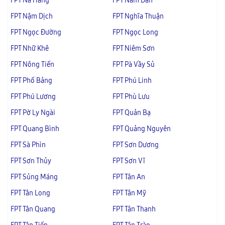
FPT Nà Hang
FPT Nấm Dẩn
FPT Nậm Dịch
FPT Nghĩa Thuận
FPT Ngọc Đường
FPT Ngọc Long
FPT Nhữ Khê
FPT Niêm Sơn
FPT Nông Tiến
FPT Pà Vầy Sủ
FPT Phố Bảng
FPT Phú Linh
FPT Phú Lương
FPT Phù Lưu
FPT Pờ Ly Ngài
FPT Quản Bạ
FPT Quang Bình
FPT Quảng Nguyên
FPT Sà Phìn
FPT Sơn Dương
FPT Sơn Thủy
FPT Sơn Vĩ
FPT Sủng Máng
FPT Tân An
FPT Tân Long
FPT Tân Mỹ
FPT Tân Quang
FPT Tân Thanh