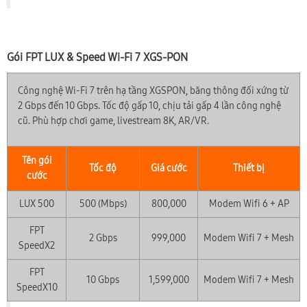
Gói FPT LUX & Speed Wi-Fi 7 XGS-PON
Công nghệ Wi-Fi 7 trên hạ tầng XGSPON, băng thông đối xứng từ
2 Gbps đến 10 Gbps. Tốc độ gấp 10, chịu tải gấp 4 lần công nghệ
cũ. Phù hợp chơi game, livestream 8K, AR/VR.
Tên gói
Tốc độ
Giá cước
Thiết bị
cước
LUX 500
500 (Mbps)
800,000
Modem Wifi 6 + AP
FPT
2 Gbps
999,000
Modem Wifi 7 + Mesh
SpeedX2
FPT
10 Gbps
1,599,000
Modem Wifi 7 + Mesh
SpeedX10