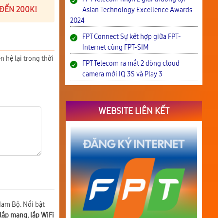
 ĐẾN 200K!
Asian Technology Excellence Awards
2024
FPT Connect Sự kết hợp giữa FPT-
Internet cùng FPT-SIM
n hệ lại trong thời
FPT Telecom ra mắt 2 dòng cloud
camera mới IQ 3S và Play 3
WEBSITE LIÊN KẾT
Nam Bộ. Nổi bật
lắp mạng, lắp WiFi