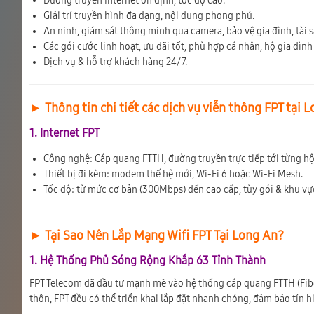
Đường truyền Internet ổn định, tốc độ cao.
Giải trí truyền hình đa dạng, nội dung phong phú.
An ninh, giám sát thông minh qua camera, bảo vệ gia đình, tài s
Các gói cước linh hoạt, ưu đãi tốt, phù hợp cá nhân, hộ gia đìn
Dịch vụ & hỗ trợ khách hàng 24/7.
► Thông tin chi tiết các dịch vụ viễn thông FPT tại 
1. Internet FPT
Công nghệ: Cáp quang FTTH, đường truyền trực tiếp tới từng h
Thiết bị đi kèm: modem thế hệ mới, Wi-Fi 6 hoặc Wi-Fi Mesh.
Tốc độ: từ mức cơ bản (300Mbps) đến cao cấp, tùy gói & khu vự
► Tại Sao Nên Lắp Mạng Wifi FPT Tại Long An?
1. Hệ Thống Phủ Sóng Rộng Khắp 63 Tỉnh Thành
FPT Telecom đã đầu tư mạnh mẽ vào hệ thống cáp quang FTTH (Fibe
thôn, FPT đều có thể triển khai lắp đặt nhanh chóng, đảm bảo tín 