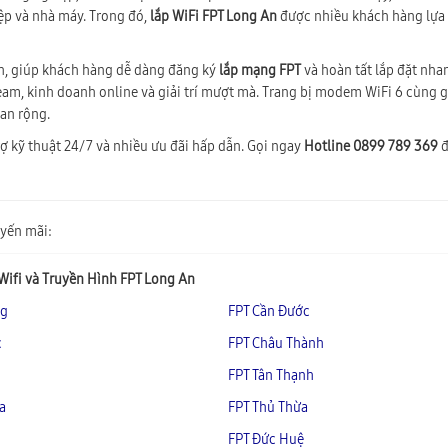
ệp và nhà máy. Trong đó,
lắp WiFi FPT Long An
được nhiều khách hàng lựa
h, giúp khách hàng dễ dàng đăng ký
lắp mạng FPT
và hoàn tất lắp đặt nha
tream, kinh doanh online và giải trí mượt mà. Trang bị modem WiFi 6 cùng 
ian rộng.
rợ kỹ thuật 24/7 và nhiều ưu đãi hấp dẫn. Gọi ngay
Hotline 0899 789 369
đ
yến mãi:
ifi và Truyền Hình FPT Long An
ng
FPT Cần Đước
c
FPT Châu Thành
FPT Tân Thạnh
a
FPT Thủ Thừa
FPT Đức Huệ