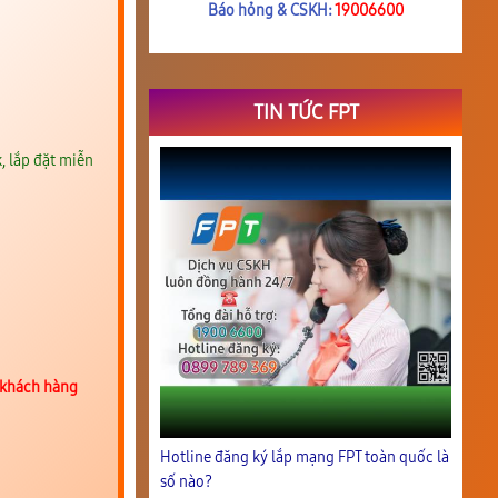
Báo hỏng & CSKH:
19006600
TIN TỨC FPT
, lắp đặt miễn
 khách hàng
Hotline đăng ký lắp mạng FPT toàn quốc là
số nào?