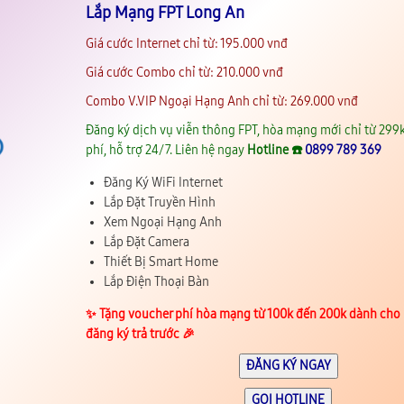
Lắp Mạng FPT Long An
Giá cước Internet chỉ từ: 195.000 vnđ
Giá cước Combo chỉ từ: 210.000 vnđ
Combo V.VIP Ngoại Hạng Anh chỉ từ: 269.000 vnđ
Đăng ký dịch vụ viễn thông FPT, hòa mạng mới chỉ từ 299k
phí, hỗ trợ 24/7. Liên hệ ngay
Hotline ☎️
0899 789 369
Đăng Ký WiFi Internet
Lắp Đặt Truyền Hình
Xem Ngoại Hạng Anh
Lắp Đặt Camera
Thiết Bị Smart Home
Lắp Điện Thoại Bàn
✨️ Tặng voucher phí hòa mạng từ 100k đến 200k dành cho
đăng ký trả trước 🎉
ĐĂNG KÝ NGAY
GỌI HOTLINE