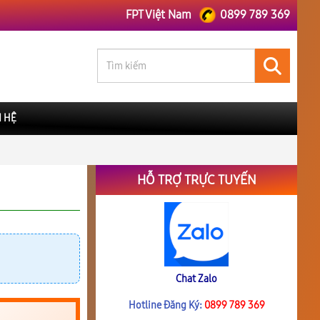
FPT Việt Nam
0899 789 369
N HỆ
HỖ TRỢ TRỰC TUYẾN
Chat Zalo
Hotline Đăng Ký:
0899 789 369