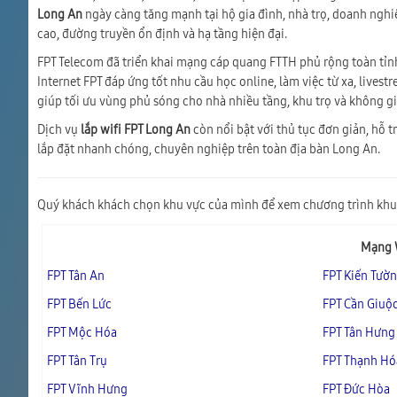
Long An
ngày càng tăng mạnh tại hộ gia đình, nhà trọ, doanh nghi
cao, đường truyền ổn định và hạ tầng hiện đại.
FPT Telecom đã triển khai mạng cáp quang FTTH phủ rộng toàn tỉn
Internet FPT đáp ứng tốt nhu cầu học online, làm việc từ xa, lives
giúp tối ưu vùng phủ sóng cho nhà nhiều tầng, khu trọ và không g
Dịch vụ
lắp wifi FPT Long An
còn nổi bật với thủ tục đơn giản, hỗ t
lắp đặt nhanh chóng, chuyên nghiệp trên toàn địa bàn Long An.
Quý khách khách chọn khu vực của mình để xem chương trình khu
Mạng W
FPT Tân An
FPT Kiến Tườ
FPT Bến Lức
FPT Cần Giuộ
FPT Mộc Hóa
FPT Tân Hưng
FPT Tân Trụ
FPT Thạnh Hó
FPT Vĩnh Hưng
FPT Đức Hòa