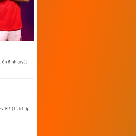
, ổn định tuyệt
ra FPT) tích hợp