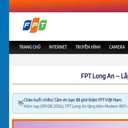
TRANG CHỦ
INTERNET
TRUYỀN HÌNH
CAMERA
FPT Việt Nam
Lắp Mạng FPT Long An
FPT Long An – Lắ
Chào buổi chiều! Cảm ơn bạn đã ghé thăm FPT Việt Nam.
👋
Hôm nay (09/08/2026), FPT Long An tặng kèm Modem WiFi 6 