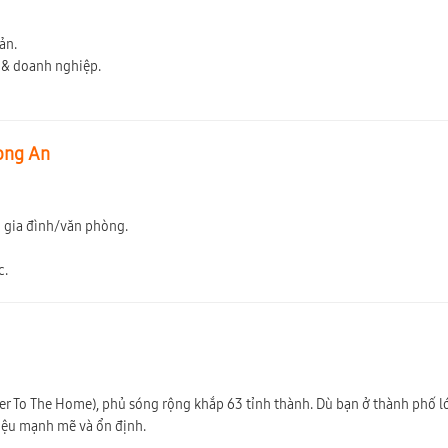
ản.
h & doanh nghiệp.
Long An
ộ gia đình/văn phòng.
c.
r To The Home), phủ sóng rộng khắp 63 tỉnh thành. Dù bạn ở thành phố 
hiệu mạnh mẽ và ổn định.