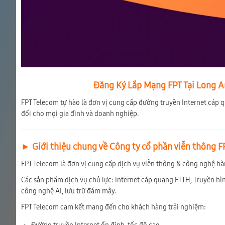
Đăng Ký Lắp Mạng FPT Tại Long An
FPT Telecom tự hào là đơn vị cung cấp đường truyền Internet cáp q
đối cho mọi gia đình và doanh nghiệp.
► Giới thiệu chung về Công ty cổ phần viễn thông F
FPT Telecom là đơn vị cung cấp dịch vụ viễn thông & công nghệ hà
Các sản phẩm dịch vụ chủ lực: Internet cáp quang FTTH, Truyền hì
công nghệ AI, lưu trữ đám mây.
FPT Telecom cam kết mang đến cho khách hàng trải nghiệm: