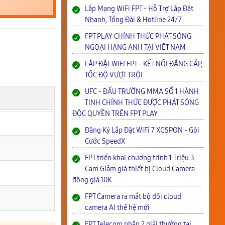
Lắp Mạng WiFi FPT - Hỗ Trợ Lắp Đặt
Nhanh, Tổng Đài & Hotline 24/7
FPT PLAY CHÍNH THỨC PHÁT SÓNG
NGOẠI HẠNG ANH TẠI VIỆT NAM
LẮP ĐẶT WIFI FPT - KẾT NỐI ĐẲNG CẤP,
TỐC ĐỘ VƯỢT TRỘI
UFC - ĐẤU TRƯỜNG MMA SỐ 1 HÀNH
TINH CHÍNH THỨC ĐƯỢC PHÁT SÓNG
ĐỘC QUYỀN TRÊN FPT PLAY
Đăng Ký Lắp Đặt WiFi 7 XGSPON - Gói
Cước SpeedX
FPT triển khai chương trình 1 Triệu 3
Cam Giảm giá thiết bị Cloud Camera
đồng giá 10K
FPT Camera ra mắt bộ đôi cloud
camera AI thế hệ mới
FPT Telecom nhận 2 giải thưởng tại