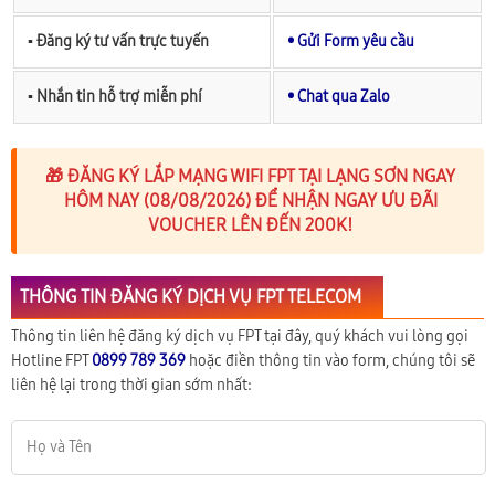
▪︎ Đăng ký tư vấn trực tuyến
• Gửi Form yêu cầu
▪︎ Nhắn tin hỗ trợ miễn phí
• Chat qua Zalo
🎁 ĐĂNG KÝ LẮP MẠNG WIFI FPT TẠI LẠNG SƠN NGAY
HÔM NAY (08/08/2026) ĐỂ NHẬN NGAY ƯU ĐÃI
VOUCHER LÊN ĐẾN 200K!
THÔNG TIN ĐĂNG KÝ DỊCH VỤ FPT TELECOM
Thông tin liên hệ đăng ký dịch vụ FPT tại đây, quý khách vui lòng gọi
Hotline FPT
0899 789 369
hoặc điền thông tin vào form, chúng tôi sẽ
liên hệ lại trong thời gian sớm nhất: