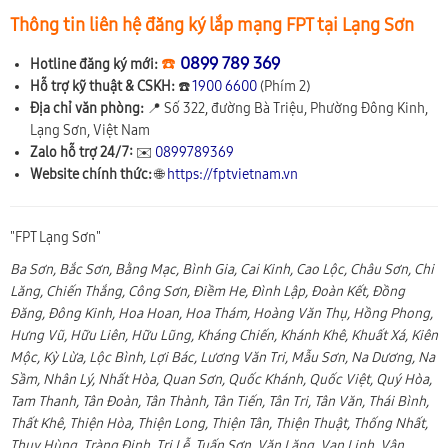
Thông tin liên hệ đăng ký lắp mạng FPT tại Lạng Sơn
☎️
0899 789 369
Hotline đăng ký mới:
Hỗ trợ kỹ thuật & CSKH:
☎️
1900 6600
(Phím 2)
Địa chỉ văn phòng:
📍
Số 322, đường Bà Triệu, Phường Đông Kinh,
Lạng Sơn, Việt Nam
Zalo hỗ trợ 24/7:
✉️
0899789369
Website chính thức:
🌐
https://fptvietnam.vn
"FPT Lạng Sơn"
Ba Sơn, Bắc Sơn, Bằng Mạc, Bình Gia, Cai Kinh, Cao Lộc, Châu Sơn, Chi
Lăng, Chiến Thắng, Công Sơn, Điềm He, Đình Lập, Đoàn Kết, Đồng
Đăng, Đông Kinh, Hoa Hoan, Hoa Thám, Hoàng Văn Thụ, Hồng Phong,
Hưng Vũ, Hữu Liên, Hữu Lũng, Kháng Chiến, Khánh Khê, Khuất Xá, Kiên
Mộc, Kỳ Lừa, Lộc Bình, Lợi Bác, Lương Văn Tri, Mẫu Sơn, Na Dương, Na
Sầm, Nhân Lý, Nhất Hòa, Quan Sơn, Quốc Khánh, Quốc Việt, Quý Hòa,
Tam Thanh, Tân Đoàn, Tân Thành, Tân Tiến, Tân Tri, Tân Văn, Thái Bình,
Thất Khê, Thiện Hòa, Thiện Long, Thiện Tân, Thiện Thuật, Thống Nhất,
Thụy Hùng, Tràng Định, Tri Lễ, Tuấn Sơn, Văn Lăng, Vạn Linh, Vân