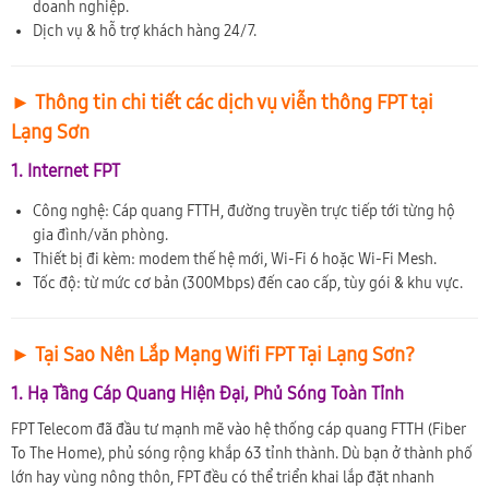
doanh nghiệp.
Dịch vụ & hỗ trợ khách hàng 24/7.
► Thông tin chi tiết các dịch vụ viễn thông FPT tại
Lạng Sơn
1. Internet FPT
Công nghệ: Cáp quang FTTH, đường truyền trực tiếp tới từng hộ
gia đình/văn phòng.
Thiết bị đi kèm: modem thế hệ mới, Wi-Fi 6 hoặc Wi-Fi Mesh.
Tốc độ: từ mức cơ bản (300Mbps) đến cao cấp, tùy gói & khu vực.
► Tại Sao Nên Lắp Mạng Wifi FPT Tại Lạng Sơn?
1. Hạ Tầng Cáp Quang Hiện Đại, Phủ Sóng Toàn Tỉnh
FPT Telecom đã đầu tư mạnh mẽ vào hệ thống cáp quang FTTH (Fiber
To The Home), phủ sóng rộng khắp 63 tỉnh thành. Dù bạn ở thành phố
lớn hay vùng nông thôn, FPT đều có thể triển khai lắp đặt nhanh