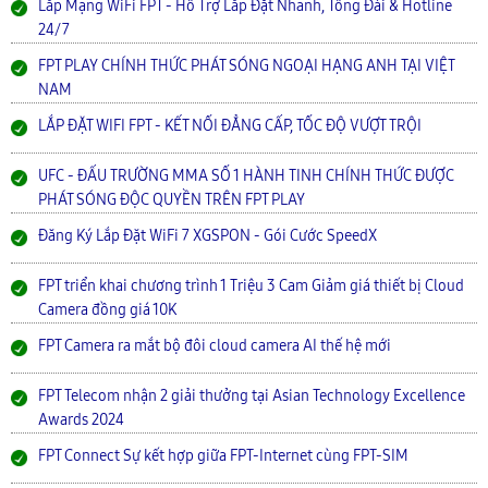
Lắp Mạng WiFi FPT - Hỗ Trợ Lắp Đặt Nhanh, Tổng Đài & Hotline
24/7
FPT PLAY CHÍNH THỨC PHÁT SÓNG NGOẠI HẠNG ANH TẠI VIỆT
NAM
LẮP ĐẶT WIFI FPT - KẾT NỐI ĐẲNG CẤP, TỐC ĐỘ VƯỢT TRỘI
UFC - ĐẤU TRƯỜNG MMA SỐ 1 HÀNH TINH CHÍNH THỨC ĐƯỢC
PHÁT SÓNG ĐỘC QUYỀN TRÊN FPT PLAY
Đăng Ký Lắp Đặt WiFi 7 XGSPON - Gói Cước SpeedX
FPT triển khai chương trình 1 Triệu 3 Cam Giảm giá thiết bị Cloud
Camera đồng giá 10K
FPT Camera ra mắt bộ đôi cloud camera AI thế hệ mới
FPT Telecom nhận 2 giải thưởng tại Asian Technology Excellence
Awards 2024
FPT Connect Sự kết hợp giữa FPT-Internet cùng FPT-SIM