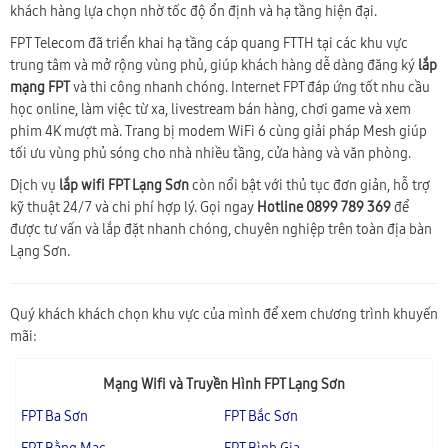
khách hàng lựa chọn nhờ tốc độ ổn định và hạ tầng hiện đại.
FPT Telecom đã triển khai hạ tầng cáp quang FTTH tại các khu vực
trung tâm và mở rộng vùng phủ, giúp khách hàng dễ dàng đăng ký
lắp
mạng FPT
và thi công nhanh chóng. Internet FPT đáp ứng tốt nhu cầu
học online, làm việc từ xa, livestream bán hàng, chơi game và xem
phim 4K mượt mà. Trang bị modem WiFi 6 cùng giải pháp Mesh giúp
tối ưu vùng phủ sóng cho nhà nhiều tầng, cửa hàng và văn phòng.
Dịch vụ
lắp wifi FPT Lạng Sơn
còn nổi bật với thủ tục đơn giản, hỗ trợ
kỹ thuật 24/7 và chi phí hợp lý. Gọi ngay
Hotline 0899 789 369
để
được tư vấn và lắp đặt nhanh chóng, chuyên nghiệp trên toàn địa bàn
Lạng Sơn.
Quý khách khách chọn khu vực của mình để xem chương trình khuyến
mãi:
Mạng Wifi và Truyền Hình FPT Lạng Sơn
FPT Ba Sơn
FPT Bắc Sơn