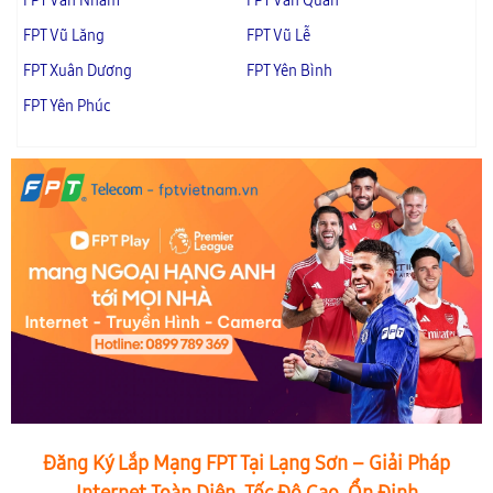
FPT Vân Nham
FPT Văn Quan
FPT Vũ Lăng
FPT Vũ Lễ
FPT Xuân Dương
FPT Yên Bình
FPT Yên Phúc
Đăng Ký Lắp Mạng FPT Tại Lạng Sơn – Giải Pháp
Internet Toàn Diện, Tốc Độ Cao, Ổn Định