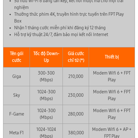
Sở hữu Wi-Fi 6 băng tần kép, kết nối mượt mà cho mọi trải
nghiệm
Thưởng thức phim 4K, truyền hình trực tuyến trên FPT Play
Box
Nhận 1 tháng cước miễn phí khi đăng ký 12 tháng
Hỗ trợ kỹ thuật 24/7, đảm bảo mọi kết nối Internet
Tên gói
Tốc độ Down-
Giá cước
Thiết bị
cước
Up
chỉ từ (*)
300-300
Modem Wifi 6 + FPT
Giga
210,000
(Mbps)
Play
1024-300
Modem Wifi 6 + FPT
Sky
230,000
(Mbps)
Play
1024-300
Modem Wifi 6 + FPT
F-Game
280,000
(Mbps)
Play
1024-1024
Modem Wifi 6 + AP +
Meta F1
380,000
(Mbps)
FPT Play