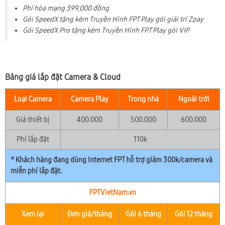
Phí hòa mạng 399,000 đồng
Gói SpeedX tặng kèm Truyền Hình FPT Play gói giải trí Zpay
Gói SpeedX Pro tặng kèm Truyền Hình FPT Play gói VIP
Bảng giá lắp đặt Camera & Cloud
Loại Camera
Camera Play
Trong nhà
Ngoài trời
Giá thiết bị
400.000
500.000
600.000
Phí lắp đặt
110k
* Khách hàng đang dùng Internet FPT hỗ trợ giảm 300k/camera và
miễn phí lắp đặt.
FPTVietNam.vn
Xem lại
Đơn giá/tháng
Gói 6 tháng
Gói 12 tháng