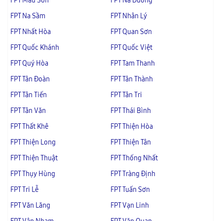
FPT Mẫu Sơn
FPT Na Dương
FPT Na Sầm
FPT Nhân Lý
FPT Nhất Hòa
FPT Quan Sơn
FPT Quốc Khánh
FPT Quốc Việt
FPT Quý Hòa
FPT Tam Thanh
FPT Tân Đoàn
FPT Tân Thành
FPT Tân Tiến
FPT Tân Tri
FPT Tân Văn
FPT Thái Bình
FPT Thất Khê
FPT Thiện Hòa
FPT Thiện Long
FPT Thiện Tân
FPT Thiện Thuật
FPT Thống Nhất
FPT Thụy Hùng
FPT Tràng Định
FPT Tri Lễ
FPT Tuấn Sơn
FPT Văn Lăng
FPT Vạn Linh