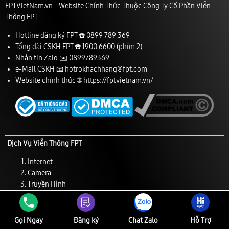
FPTVietNam.vn - Website Chính Thức Thuộc Công Ty Cổ Phần Viễn
Thông FPT
Hotline đăng ký FPT ☎️
0899 789 369
Tổng đài CSKH FPT ☎️
1900 6600
(phím 2)
Nhắn tin Zalo ✉️
0899789369
e-Mail CSKH 📧
hotrokhachhang@fpt.com
Website chính thức 🌐
https://fptvietnam.vn/
Dịch Vụ Viễn Thông FPT
Internet
Camera
Truyền Hình
Tổng Đài Ảo Oncall
Nhà Thông Minh - Smart Home
Gọi Ngay
Đăng ký
Chat Zalo
Hỗ Trợ
Thông tin Chính sách & Điều khoản