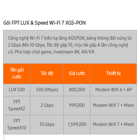
Gói FPT LUX & Speed Wi-Fi 7 XGS-PON
Công nghệ Wi-Fi 7 trên hạ tầng XGSPON, băng thông đối xứng từ
2 Gbps đến 10 Gbps. Tốc độ gấp 10, chịu tải gấp 4 lần công nghệ
cũ. Phù hợp chơi game, livestream 8K, AR/VR.
Tên gói
Tốc độ
Giá cước
Thiết bị
cước
LUX 500
500 (Mbps)
800,000
Modem Wifi 6 + AP
FPT
2 Gbps
999,000
Modem Wifi 7 + Mesh
SpeedX2
FPT
10 Gbps
1,599,000
Modem Wifi 7 + Mesh
SpeedX10