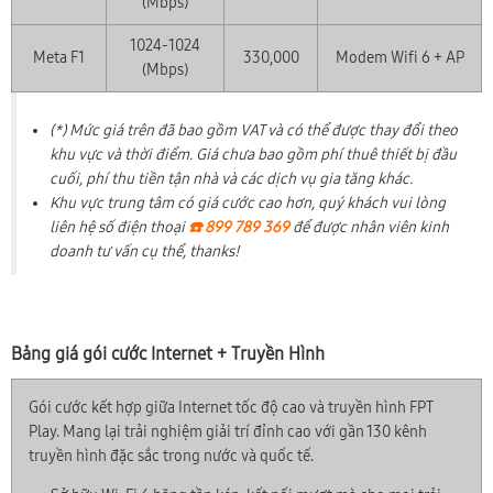
(Mbps)
1024-1024
Meta F1
330,000
Modem Wifi 6 + AP
(Mbps)
(*) Mức giá trên đã bao gồm VAT và có thể được thay đổi theo
khu vực và thời điểm. Giá chưa bao gồm phí thuê thiết bị đầu
cuối, phí thu tiền tận nhà và các dịch vụ gia tăng khác.
Khu vực trung tâm có giá cước cao hơn, quý khách vui lòng
liên hệ số điện thoại
☎️ 899 789 369
để được nhân viên kinh
doanh tư vấn cụ thể, thanks!
Bảng giá gói cước Internet + Truyền Hình
Gói cước kết hợp giữa Internet tốc độ cao và truyền hình FPT
Play. Mang lại trải nghiệm giải trí đỉnh cao với gần 130 kênh
truyền hình đặc sắc trong nước và quốc tế.