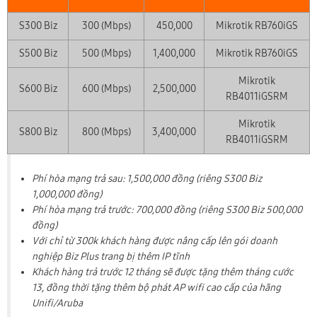
S300 Biz
300 (Mbps)
450,000
Mikrotik RB760iGS
S500 Biz
500 (Mbps)
1,400,000
Mikrotik RB760iGS
Mikrotik
S600 Biz
600 (Mbps)
2,500,000
RB4011iGSRM
Mikrotik
S800 Biz
800 (Mbps)
3,400,000
RB4011iGSRM
Phí hòa mạng trả sau: 1,500,000 đồng (riêng S300 Biz
1,000,000 đồng)
Phí hòa mạng trả trước: 700,000 đồng (riêng S300 Biz 500,000
đồng)
Với chỉ từ 300k khách hàng được nâng cấp lên gói doanh
nghiệp Biz Plus trang bị thêm IP tĩnh
Khách hàng trả trước 12 tháng sẽ được tặng thêm tháng cước
13, đồng thời tặng thêm bộ phát AP wifi cao cấp của hãng
Unifi/Aruba