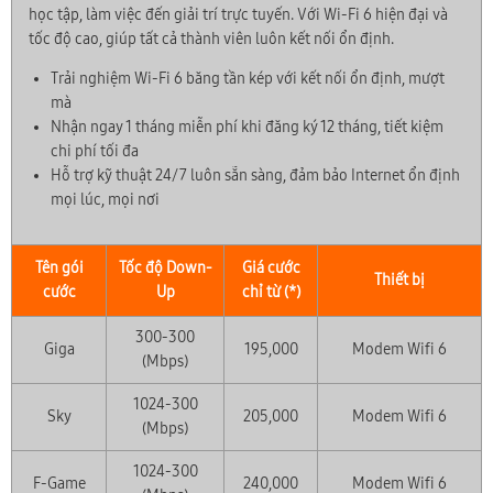
học tập, làm việc đến giải trí trực tuyến. Với Wi-Fi 6 hiện đại và
tốc độ cao, giúp tất cả thành viên luôn kết nối ổn định.
Trải nghiệm Wi-Fi 6 băng tần kép với kết nối ổn định, mượt
mà
Nhận ngay 1 tháng miễn phí khi đăng ký 12 tháng, tiết kiệm
chi phí tối đa
Hỗ trợ kỹ thuật 24/7 luôn sẵn sàng, đảm bảo Internet ổn định
mọi lúc, mọi nơi
Tên gói
Tốc độ Down-
Giá cước
Thiết bị
cước
Up
chỉ từ (*)
300-300
Giga
195,000
Modem Wifi 6
(Mbps)
1024-300
Sky
205,000
Modem Wifi 6
(Mbps)
1024-300
F-Game
240,000
Modem Wifi 6