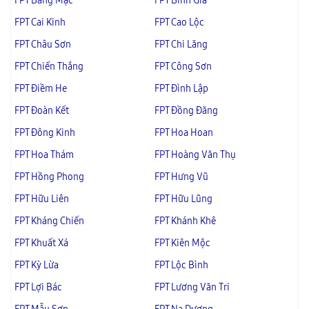
FPT Bằng Mạc
FPT Bình Gia
FPT Cai Kinh
FPT Cao Lộc
FPT Châu Sơn
FPT Chi Lăng
FPT Chiến Thắng
FPT Công Sơn
FPT Điềm He
FPT Đình Lập
FPT Đoàn Kết
FPT Đồng Đăng
FPT Đông Kinh
FPT Hoa Hoan
FPT Hoa Thám
FPT Hoàng Văn Thụ
FPT Hồng Phong
FPT Hưng Vũ
FPT Hữu Liên
FPT Hữu Lũng
FPT Kháng Chiến
FPT Khánh Khê
FPT Khuất Xá
FPT Kiên Mộc
FPT Kỳ Lừa
FPT Lộc Bình
FPT Lợi Bác
FPT Lương Văn Tri