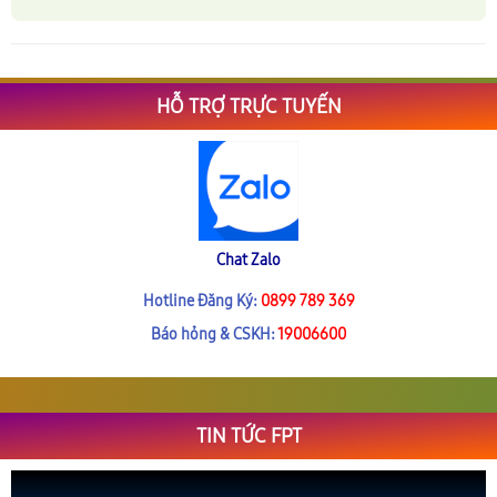
HỖ TRỢ TRỰC TUYẾN
Chat Zalo
Hotline Đăng Ký:
0899 789 369
Báo hỏng & CSKH:
19006600
TIN TỨC FPT