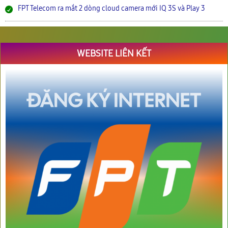
FPT Telecom ra mắt 2 dòng cloud camera mới IQ 3S và Play 3
WEBSITE LIÊN KẾT