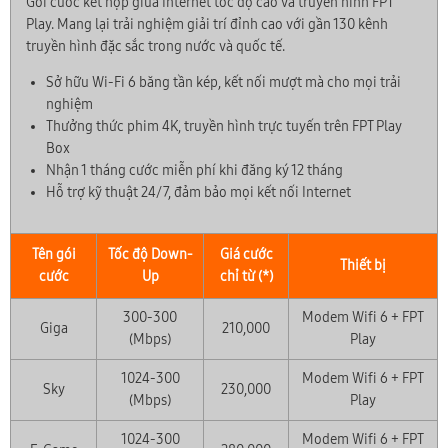
Gói cước kết hợp giữa Internet tốc độ cao và truyền hình FPT
Play. Mang lại trải nghiệm giải trí đỉnh cao với gần 130 kênh
truyền hình đặc sắc trong nước và quốc tế.
Sở hữu Wi-Fi 6 băng tần kép, kết nối mượt mà cho mọi trải
nghiệm
Thưởng thức phim 4K, truyền hình trực tuyến trên FPT Play
Box
Nhận 1 tháng cước miễn phí khi đăng ký 12 tháng
Hỗ trợ kỹ thuật 24/7, đảm bảo mọi kết nối Internet
Tên gói
Tốc độ Down-
Giá cước
Thiết bị
cước
Up
chỉ từ (*)
300-300
Modem Wifi 6 + FPT
Giga
210,000
(Mbps)
Play
1024-300
Modem Wifi 6 + FPT
Sky
230,000
(Mbps)
Play
1024-300
Modem Wifi 6 + FPT