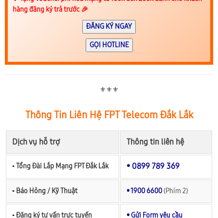
hàng đăng ký trả trước 🎉
ĐĂNG KÝ NGAY
GỌI HOTLINE
⚜️⚜️⚜️
Thông Tin Liên Hệ FPT Telecom Đắk Lắk
Dịch vụ hỗ trợ
Thông tin liên hệ
• 0899 789 369
▪︎ Tổng Đài Lắp Mạng FPT Đắk Lắk
▪︎ Báo Hỏng / Kỹ Thuật
• 1900 6600
(Phím 2)
▪︎ Đăng ký tư vấn trực tuyến
• Gửi Form yêu cầu