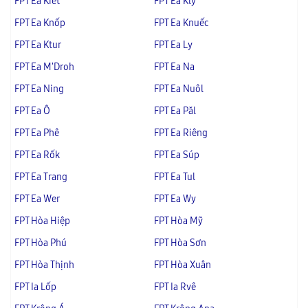
FPT Ea Kiết
FPT Ea Kly
FPT Ea Knốp
FPT Ea Knuếc
FPT Ea Ktur
FPT Ea Ly
FPT Ea M'Droh
FPT Ea Na
FPT Ea Ning
FPT Ea Nuôl
FPT Ea Ô
FPT Ea Păl
FPT Ea Phê
FPT Ea Riêng
FPT Ea Rốk
FPT Ea Súp
FPT Ea Trang
FPT Ea Tul
FPT Ea Wer
FPT Ea Wy
FPT Hòa Hiệp
FPT Hòa Mỹ
FPT Hòa Phú
FPT Hòa Sơn
FPT Hòa Thịnh
FPT Hòa Xuân
FPT Ia Lốp
FPT Ia Rvê