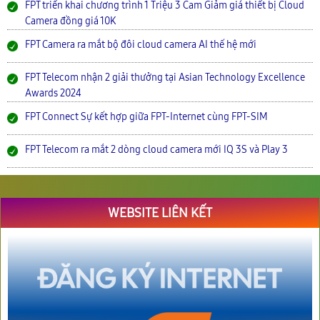
FPT triển khai chương trình 1 Triệu 3 Cam Giảm giá thiết bị Cloud
Camera đồng giá 10K
FPT Camera ra mắt bộ đôi cloud camera AI thế hệ mới
FPT Telecom nhận 2 giải thưởng tại Asian Technology Excellence
Awards 2024
FPT Connect Sự kết hợp giữa FPT-Internet cùng FPT-SIM
FPT Telecom ra mắt 2 dòng cloud camera mới IQ 3S và Play 3
WEBSITE LIÊN KẾT