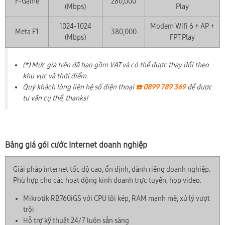
F-Game
280,000
(Mbps)
Play
1024-1024
Modem Wifi 6 + AP +
Meta F1
380,000
(Mbps)
FPT Play
(*) Mức giá trên đã bao gồm VAT và có thể được thay đổi theo
khu vực và thời điểm.
Quý khách lòng liên hệ số điện thoại
☎️ 0899 789 369
để được
tư vấn cụ thể, thanks!
Bảng giá gói cước Internet doanh nghiệp
Giải pháp internet tốc độ cao, ổn định, dành riêng doanh nghiệp.
Phù hợp cho các hoạt động kinh doanh trực tuyến, họp video.
Mikrotik RB760iGS với CPU lõi kép, RAM mạnh mẽ, xử lý vượt
trội
Hỗ trợ kỹ thuật 24/7 luôn sẵn sàng