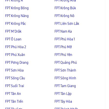
FPT Krông Á
FPT Krông Ana
FPT Krông Bông
FPT Krông Búk
FPT Krông Năng
FPT Krông Nô
FPT Krông Pắc
FPT Liên Sơn Lắk
FPT M'Drắk
FPT Nam Ka
FPT Ô Loan
FPT Phú Hòa 1
FPT Phú Hòa 2
FPT Phú Mỡ
FPT Phú Xuân
FPT Phú Yên
FPT Pơng Drang
FPT Quảng Phú
FPT Sơn Hòa
FPT Sơn Thành
FPT Sông Cầu
FPT Sông Hinh
FPT Suối Trai
FPT Tam Giang
FPT Tân An
FPT Tân Lập
FPT Tân Tiến
FPT Tây Hòa