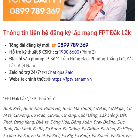
Thông tin liên hệ đăng ký lắp mạng FPT Đắk Lắk
☎️
0899 789 369
Tổng đài đăng ký mới:
Hỗ trợ kỹ thuật & CSKH:
☎️
1900 6600
(Phím 2)
Địa chỉ văn phòng:
📍
Số 11 Trần Hưng Đạo, Phường Thắng Lợi
,
Đắk
Lắk
,
Việt Nam
Zalo hỗ trợ 24/7:
✉️
Chat qua Zalo
Website chính thức:
🌐
https://fptvietnam.vn
"FPT Đắk Lắk", "FPT Phú Yên"
Bình Kiến, Buôn Đôn, Buôn Hồ, Buôn Ma Thuột, Cư Bao, Cư M'gar, Cư
M'ta, Cư Pơng, Cư Prao, Cư Pui, Cư Yang, Cuôr Đăng, Đắk Liêng, Đắk
Phơi, Dang Kang, Dliê Ya, Đông Hòa, Đồng Xuân, Dray Bhăng, Đức
Bình, Dur Kmăl, Ea Bá, Ea Bung, Ea Drăng, Ea Drông, Ea Hiao, Ea H'leo,
Ea Kao, Ea Kar, Ea Khăl, Ea Kiết, Ea Kly, Ea Knốp, Ea Knuếc, Ea Ktur, Ea