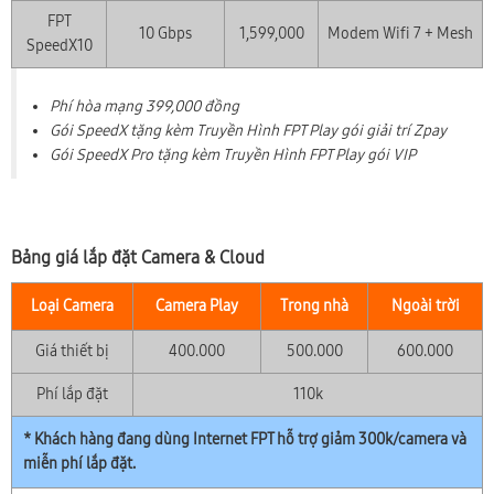
FPT
10 Gbps
1,599,000
Modem Wifi 7 + Mesh
SpeedX10
Phí hòa mạng 399,000 đồng
Gói SpeedX tặng kèm Truyền Hình FPT Play gói giải trí Zpay
Gói SpeedX Pro tặng kèm Truyền Hình FPT Play gói VIP
Bảng giá lắp đặt Camera & Cloud
Loại Camera
Camera Play
Trong nhà
Ngoài trời
Giá thiết bị
400.000
500.000
600.000
Phí lắp đặt
110k
* Khách hàng đang dùng Internet FPT hỗ trợ giảm 300k/camera và
miễn phí lắp đặt.