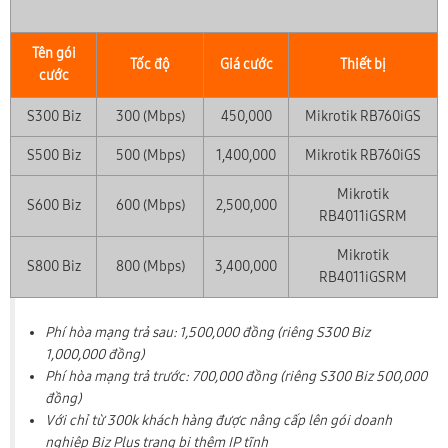
Tên gói
Tốc độ
Giá cước
Thiết bị
cước
S300 Biz
300 (Mbps)
450,000
Mikrotik RB760iGS
S500 Biz
500 (Mbps)
1,400,000
Mikrotik RB760iGS
Mikrotik
S600 Biz
600 (Mbps)
2,500,000
RB4011iGSRM
Mikrotik
S800 Biz
800 (Mbps)
3,400,000
RB4011iGSRM
Phí hòa mạng trả sau: 1,500,000 đồng (riêng S300 Biz
1,000,000 đồng)
Phí hòa mạng trả trước: 700,000 đồng (riêng S300 Biz 500,000
đồng)
Với chỉ từ 300k khách hàng được nâng cấp lên gói doanh
nghiệp Biz Plus trang bị thêm IP tĩnh