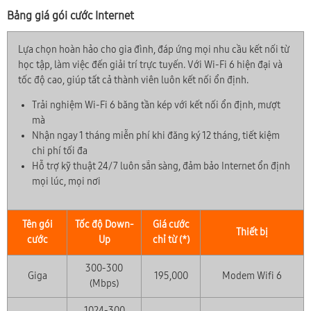
Bảng giá gói cước Internet
Lựa chọn hoàn hảo cho gia đình, đáp ứng mọi nhu cầu kết nối từ
học tập, làm việc đến giải trí trực tuyến. Với Wi-Fi 6 hiện đại và
tốc độ cao, giúp tất cả thành viên luôn kết nối ổn định.
Trải nghiệm Wi-Fi 6 băng tần kép với kết nối ổn định, mượt
mà
Nhận ngay 1 tháng miễn phí khi đăng ký 12 tháng, tiết kiệm
chi phí tối đa
Hỗ trợ kỹ thuật 24/7 luôn sẵn sàng, đảm bảo Internet ổn định
mọi lúc, mọi nơi
Tên gói
Tốc độ Down-
Giá cước
Thiết bị
cước
Up
chỉ từ (*)
300-300
Giga
195,000
Modem Wifi 6
(Mbps)
1024-300