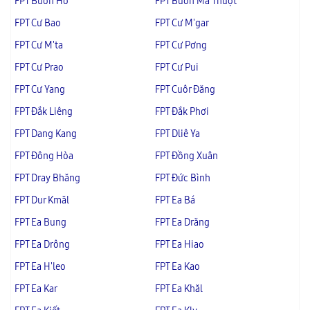
FPT Buôn Hồ
FPT Buôn Ma Thuột
FPT Cư Bao
FPT Cư M'gar
FPT Cư M'ta
FPT Cư Pơng
FPT Cư Prao
FPT Cư Pui
FPT Cư Yang
FPT Cuôr Đăng
FPT Đắk Liêng
FPT Đắk Phơi
FPT Dang Kang
FPT Dliê Ya
FPT Đông Hòa
FPT Đồng Xuân
FPT Dray Bhăng
FPT Đức Bình
FPT Dur Kmăl
FPT Ea Bá
FPT Ea Bung
FPT Ea Drăng
FPT Ea Drông
FPT Ea Hiao
FPT Ea H'leo
FPT Ea Kao
FPT Ea Kar
FPT Ea Khăl