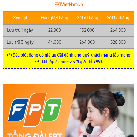
FPTVietNam.vn
Xem lại
Đơn giá/tháng
Gói 6 tháng
Gói 12 tháng
Lưu trữ 1 ngày
22.000
132.000
264.000
Lưu trữ 3 ngày
44.000
264.000
528.000
(*) Đặc biệt đang có giá ưu đãi dành cho quý khách hàng lắp mạng
FPT khi lắp 3 camera với giá chỉ 999k