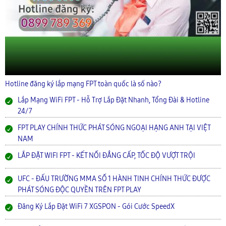
Hotline đăng ký lắp mạng FPT toàn quốc là số nào?
Lắp Mạng WiFi FPT - Hỗ Trợ Lắp Đặt Nhanh, Tổng Đài & Hotline
24/7
FPT PLAY CHÍNH THỨC PHÁT SÓNG NGOẠI HẠNG ANH TẠI VIỆT
NAM
LẮP ĐẶT WIFI FPT - KẾT NỐI ĐẲNG CẤP, TỐC ĐỘ VƯỢT TRỘI
UFC - ĐẤU TRƯỜNG MMA SỐ 1 HÀNH TINH CHÍNH THỨC ĐƯỢC
PHÁT SÓNG ĐỘC QUYỀN TRÊN FPT PLAY
Đăng Ký Lắp Đặt WiFi 7 XGSPON - Gói Cước SpeedX