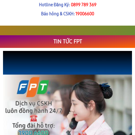
Hotline Đăng Ký:
0899 789 369
Báo hỏng & CSKH:
19006600
TIN TỨC FPT