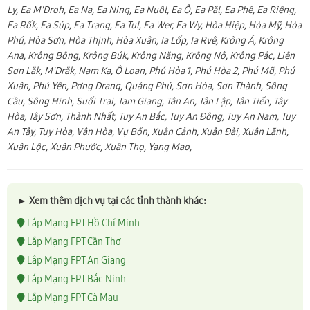
Ly, Ea M'Droh, Ea Na, Ea Ning, Ea Nuôl, Ea Ô, Ea Păl, Ea Phê, Ea Riêng,
Ea Rốk, Ea Súp, Ea Trang, Ea Tul, Ea Wer, Ea Wy, Hòa Hiệp, Hòa Mỹ, Hòa
Phú, Hòa Sơn, Hòa Thịnh, Hòa Xuân, Ia Lốp, Ia Rvê, Krông Á, Krông
Ana, Krông Bông, Krông Búk, Krông Năng, Krông Nô, Krông Pắc, Liên
Sơn Lắk, M'Drắk, Nam Ka, Ô Loan, Phú Hòa 1, Phú Hòa 2, Phú Mỡ, Phú
Xuân, Phú Yên, Pơng Drang, Quảng Phú, Sơn Hòa, Sơn Thành, Sông
Cầu, Sông Hinh, Suối Trai, Tam Giang, Tân An, Tân Lập, Tân Tiến, Tây
Hòa, Tây Sơn, Thành Nhất, Tuy An Bắc, Tuy An Đông, Tuy An Nam, Tuy
An Tây, Tuy Hòa, Vân Hòa, Vụ Bổn, Xuân Cảnh, Xuân Đài, Xuân Lãnh,
Xuân Lộc, Xuân Phước, Xuân Thọ, Yang Mao,
► Xem thêm dịch vụ tại các tỉnh thành khác:
Lắp Mạng FPT Hồ Chí Minh
Lắp Mạng FPT Cần Thơ
Lắp Mạng FPT An Giang
Lắp Mạng FPT Bắc Ninh
Lắp Mạng FPT Cà Mau