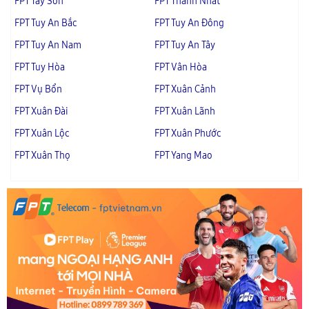
FPT Tây Sơn
FPT Thành Nhất
FPT Tuy An Bắc
FPT Tuy An Đông
FPT Tuy An Nam
FPT Tuy An Tây
FPT Tuy Hòa
FPT Vân Hòa
FPT Vụ Bổn
FPT Xuân Cảnh
FPT Xuân Đài
FPT Xuân Lãnh
FPT Xuân Lộc
FPT Xuân Phước
FPT Xuân Thọ
FPT Yang Mao