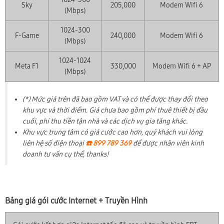
Sky
205,000
Modem Wifi 6
(Mbps)
1024-300
F-Game
240,000
Modem Wifi 6
(Mbps)
1024-1024
Meta F1
330,000
Modem Wifi 6 + AP
(Mbps)
(*) Mức giá trên đã bao gồm VAT và có thể được thay đổi theo
khu vực và thời điểm. Giá chưa bao gồm phí thuê thiết bị đầu
cuối, phí thu tiền tận nhà và các dịch vụ gia tăng khác.
Khu vực trung tâm có giá cước cao hơn, quý khách vui lòng
liên hệ số điện thoại
☎️ 899 789 369
để được nhân viên kinh
doanh tư vấn cụ thể, thanks!
Bảng giá gói cước Internet + Truyền Hình