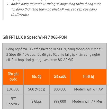
Khách hàng trả trước 12 tháng sẽ được tặng thêm tháng cước
13, đồng thời tặng thêm bộ phát AP wifi cao cấp của hãng
Unifi/Aruba
Gói FPT LUX & Speed Wi-Fi 7 XGS-PON
Công nghệ Wi-Fi 7 trên hạ tầng XGSPON, băng thông đối xứng từ
2 Gbps đến 10 Gbps. Tốc độ gấp 10, chịu tải gấp 4 lần công nghệ
cũ. Phù hợp chơi game, livestream 8K, AR/VR.
Tên gói
Tốc độ
Giá cước
Thiết bị
cước
LUX 500
500 (Mbps)
800,000
Modem Wifi 6 + AP
FPT
2 Gbps
999,000
Modem Wifi 7 + Mesh
SpeedX2