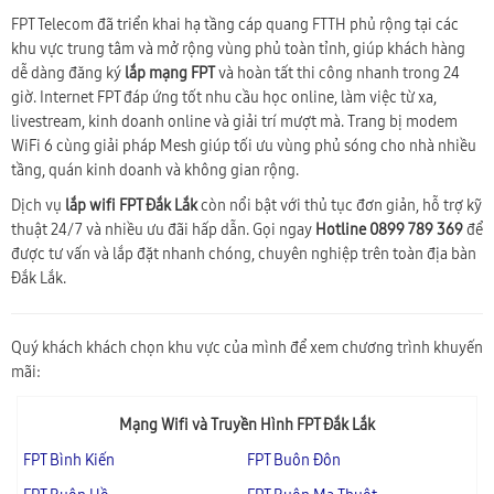
FPT Telecom đã triển khai hạ tầng cáp quang FTTH phủ rộng tại các
khu vực trung tâm và mở rộng vùng phủ toàn tỉnh, giúp khách hàng
dễ dàng đăng ký
lắp mạng FPT
và hoàn tất thi công nhanh trong 24
giờ. Internet FPT đáp ứng tốt nhu cầu học online, làm việc từ xa,
livestream, kinh doanh online và giải trí mượt mà. Trang bị modem
WiFi 6 cùng giải pháp Mesh giúp tối ưu vùng phủ sóng cho nhà nhiều
tầng, quán kinh doanh và không gian rộng.
Dịch vụ
lắp wifi FPT Đắk Lắk
còn nổi bật với thủ tục đơn giản, hỗ trợ kỹ
thuật 24/7 và nhiều ưu đãi hấp dẫn. Gọi ngay
Hotline 0899 789 369
để
được tư vấn và lắp đặt nhanh chóng, chuyên nghiệp trên toàn địa bàn
Đắk Lắk.
Quý khách khách chọn khu vực của mình để xem chương trình khuyến
mãi:
Mạng Wifi và Truyền Hình FPT Đắk Lắk
FPT Bình Kiến
FPT Buôn Đôn