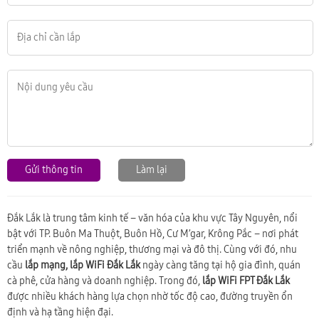
Gửi thông tin
Làm lại
Đắk Lắk
là trung tâm kinh tế – văn hóa của khu vực Tây Nguyên, nổi
bật với TP. Buôn Ma Thuột, Buôn Hồ, Cư M’gar, Krông Pắc – nơi phát
triển mạnh về nông nghiệp, thương mại và đô thị. Cùng với đó, nhu
cầu
lắp mạng, lắp WiFi Đắk Lắk
ngày càng tăng tại hộ gia đình, quán
cà phê, cửa hàng và doanh nghiệp. Trong đó,
lắp WiFi FPT Đắk Lắk
được nhiều khách hàng lựa chọn nhờ tốc độ cao, đường truyền ổn
định và hạ tầng hiện đại.