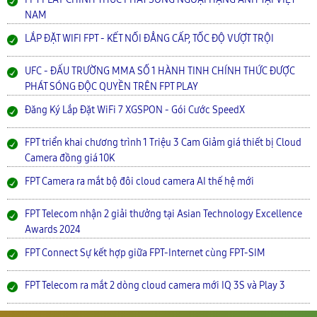
NAM
LẮP ĐẶT WIFI FPT - KẾT NỐI ĐẲNG CẤP, TỐC ĐỘ VƯỢT TRỘI
UFC - ĐẤU TRƯỜNG MMA SỐ 1 HÀNH TINH CHÍNH THỨC ĐƯỢC
PHÁT SÓNG ĐỘC QUYỀN TRÊN FPT PLAY
Đăng Ký Lắp Đặt WiFi 7 XGSPON - Gói Cước SpeedX
FPT triển khai chương trình 1 Triệu 3 Cam Giảm giá thiết bị Cloud
Camera đồng giá 10K
FPT Camera ra mắt bộ đôi cloud camera AI thế hệ mới
FPT Telecom nhận 2 giải thưởng tại Asian Technology Excellence
Awards 2024
FPT Connect Sự kết hợp giữa FPT-Internet cùng FPT-SIM
FPT Telecom ra mắt 2 dòng cloud camera mới IQ 3S và Play 3