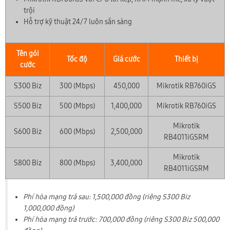
trội
Hỗ trợ kỹ thuật 24/7 luôn sẵn sàng
Tên gói
Tốc độ
Giá cước
Thiết bị
cước
S300 Biz
300 (Mbps)
450,000
Mikrotik RB760iGS
S500 Biz
500 (Mbps)
1,400,000
Mikrotik RB760iGS
Mikrotik
S600 Biz
600 (Mbps)
2,500,000
RB4011iGSRM
Mikrotik
S800 Biz
800 (Mbps)
3,400,000
RB4011iGSRM
Phí hòa mạng trả sau: 1,500,000 đồng (riêng S300 Biz
1,000,000 đồng)
Phí hòa mạng trả trước: 700,000 đồng (riêng S300 Biz 500,000