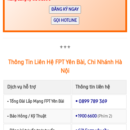
ĐĂNG KÝ NGAY
GỌI HOTLINE
⚜️⚜️⚜️
Thông Tin Liên Hệ FPT Yên Bài, Chi Nhánh Hà
Nội
Dịch vụ hỗ trợ
Thông tin liên hệ
• 0899 789 369
▪︎ Tổng Đài Lắp Mạng FPT Yên Bài
▪︎ Báo Hỏng / Kỹ Thuật
• 1900 6600
(Phím 2)