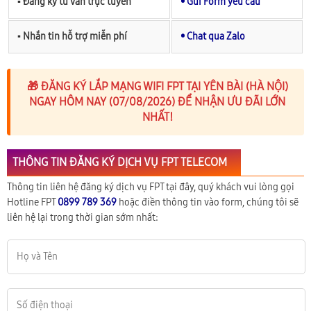
▪︎ Đăng ký tư vấn trực tuyến
• Gửi Form yêu cầu
▪︎ Nhắn tin hỗ trợ miễn phí
• Chat qua Zalo
🎁 ĐĂNG KÝ LẮP MẠNG WIFI FPT TẠI YÊN BÀI (HÀ NỘI)
NGAY HÔM NAY (07/08/2026) ĐỂ NHẬN ƯU ĐÃI LỚN
NHẤT!
THÔNG TIN ĐĂNG KÝ DỊCH VỤ FPT TELECOM
Thông tin liên hệ đăng ký dịch vụ FPT tại đây, quý khách vui lòng gọi
Hotline FPT
0899 789 369
hoặc điền thông tin vào form, chúng tôi sẽ
liên hệ lại trong thời gian sớm nhất: