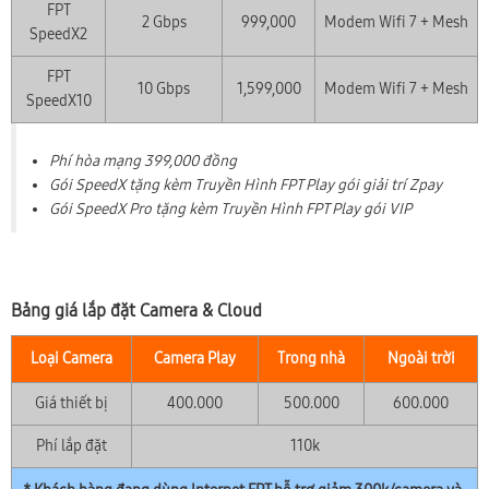
FPT
2 Gbps
999,000
Modem Wifi 7 + Mesh
SpeedX2
FPT
10 Gbps
1,599,000
Modem Wifi 7 + Mesh
SpeedX10
Phí hòa mạng 399,000 đồng
Gói SpeedX tặng kèm Truyền Hình FPT Play gói giải trí Zpay
Gói SpeedX Pro tặng kèm Truyền Hình FPT Play gói VIP
Bảng giá lắp đặt Camera & Cloud
Loại Camera
Camera Play
Trong nhà
Ngoài trời
Giá thiết bị
400.000
500.000
600.000
Phí lắp đặt
110k