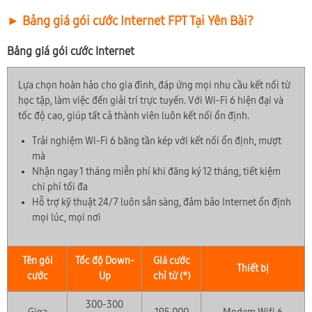
► Bảng giá gói cước Internet FPT Tại Yên Bài?
Bảng giá gói cước Internet
Lựa chọn hoàn hảo cho gia đình, đáp ứng mọi nhu cầu kết nối từ
học tập, làm việc đến giải trí trực tuyến. Với Wi-Fi 6 hiện đại và
tốc độ cao, giúp tất cả thành viên luôn kết nối ổn định.
Trải nghiệm Wi-Fi 6 băng tần kép với kết nối ổn định, mượt
mà
Nhận ngay 1 tháng miễn phí khi đăng ký 12 tháng, tiết kiệm
chi phí tối đa
Hỗ trợ kỹ thuật 24/7 luôn sẵn sàng, đảm bảo Internet ổn định
mọi lúc, mọi nơi
Tên gói
Tốc độ Down-
Giá cước
Thiết bị
cước
Up
chỉ từ (*)
300-300