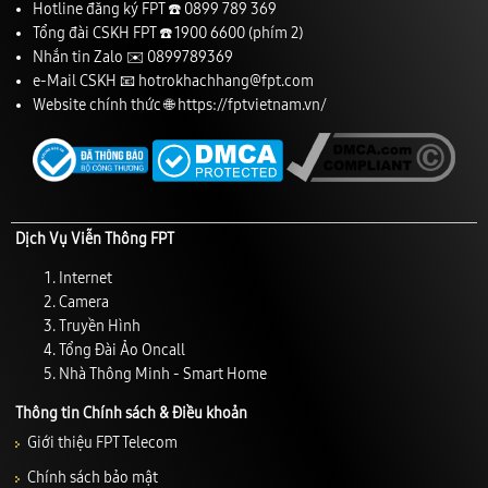
Hotline đăng ký FPT ☎️
0899 789 369
Tổng đài CSKH FPT ☎️
1900 6600
(phím 2)
Nhắn tin Zalo ✉️
0899789369
e-Mail CSKH 📧
hotrokhachhang@fpt.com
Website chính thức 🌐
https://fptvietnam.vn/
Dịch Vụ Viễn Thông FPT
Internet
Camera
Truyền Hình
Tổng Đài Ảo Oncall
Nhà Thông Minh - Smart Home
Thông tin Chính sách & Điều khoản
Giới thiệu FPT Telecom
Chính sách bảo mật