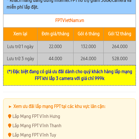
* Khách hàng đang dùng Internet FPT hỗ trợ giảm 300k/camera và
miễn phí lắp đặt.
FPTVietNam.vn
Xem lại
Đơn giá/tháng
Gói 6 tháng
Gói 12 tháng
Lưu trữ 1 ngày
22.000
132.000
264.000
Lưu trữ 3 ngày
44.000
264.000
528.000
(*) Đặc biệt đang có giá ưu đãi dành cho quý khách hàng lắp mạng
FPT khi lắp 3 camera với giá chỉ 999k
► Xem ưu đãi lắp mạng FPT tại các khu vực lân cận:
Lắp Mạng FPT Vĩnh Hưng
Lắp Mạng FPT Vĩnh Thanh
Lắp Mạng FPT Vĩnh Tuy