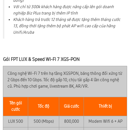
đồng)
Với chỉ từ 300k khách hàng được nâng cấp lên gói doanh
nghiệp Biz Plus trang bị thêm IP tĩnh
Khách hàng trả trước 12 tháng sẽ được tặng thêm tháng cước
13, đồng thời tặng thêm bộ phát AP wifi cao cấp của hãng
Unifi/Aruba
Gói FPT LUX & Speed Wi-Fi 7 XGS-PON
Công nghệ Wi-Fi 7 trên hạ tầng XGSPON, băng thông đối xứng từ
2 Gbps đến 10 Gbps. Tốc độ gấp 10, chịu tải gấp 4 lần công nghệ
cũ. Phù hợp chơi game, livestream 8K, AR/VR.
Tên gói
Tốc độ
Giá cước
Thiết bị
cước
LUX 500
500 (Mbps)
800,000
Modem Wifi 6 + AP