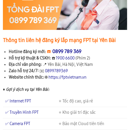
Thông tin liên hệ đăng ký lắp mạng FPT tại Yên Bài
☎️
0899 789 369
Hotline đăng ký mới:
Hỗ trợ kỹ thuật & CSKH:
☎️
1900 6600
(Phím 2)
Địa chỉ văn phòng:
📍
Yên Bài, Hà Nội, Việt Nam
Zalo hỗ trợ 24/7:
✉️
0899789369
Website chính thức:
🌐
https://fptvietnam.vn
♦ Gợi ý dịch vụ tại Yên Bài:
✅ Internet FPT
⭐ Tốc độ cao, giá rẻ
✅ Truyền Hình FPT
⭐ Kho giải trí đặc sắc
✅ Camera FPT
⭐ Bảo mật Cloud tiên tiến