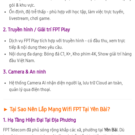
gói & khu vực.
Ổn định, độ trễ thấp - phù hợp với học tập, làm việc trực tuyến,
livestream, chơi game.
2. Truyền hình / Giải trí FPT Play
Dịch vụ FPT Play tích hợp với truyền hình - có đầu thu, xem trực
tiếp & nội dung theo yêu cầu.
Nội dung đa dạng: Bóng đá C1, K+, Kho phim 4K, Show giải trí hàng
đầu Việt Nam.
3. Camera & An ninh
Hệ thống Camera AI nhận diện người lạ, lưu trữ Cloud an toàn,
quản lý qua điện thoại.
► Tại Sao Nên Lắp Mạng Wifi FPT Tại Yên Bài?
1. Hạ Tầng Hiện Đại Tại Địa Phương
FPT Telecom đã phủ sóng rộng khắp các xã, phường tại
Yên Bài
. Dù