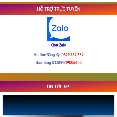
HỖ TRỢ TRỰC TUYẾN
Chat Zalo
Hotline Đăng Ký:
0899 789 369
Báo hỏng & CSKH:
19006600
TIN TỨC FPT