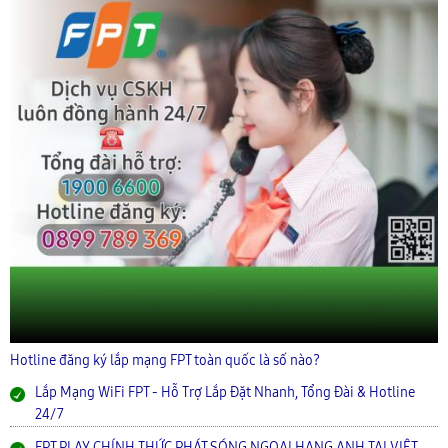
Hotline đăng ký lắp mạng FPT toàn quốc là số nào?
Lắp Mạng WiFi FPT - Hỗ Trợ Lắp Đặt Nhanh, Tổng Đài & Hotline
24/7
FPT PLAY CHÍNH THỨC PHÁT SÓNG NGOẠI HẠNG ANH TẠI VIỆT