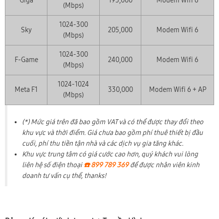
Giga
195,000
Modem Wifi 6
(Mbps)
1024-300
Sky
205,000
Modem Wifi 6
(Mbps)
1024-300
F-Game
240,000
Modem Wifi 6
(Mbps)
1024-1024
Meta F1
330,000
Modem Wifi 6 + AP
(Mbps)
(*) Mức giá trên đã bao gồm VAT và có thể được thay đổi theo
khu vực và thời điểm. Giá chưa bao gồm phí thuê thiết bị đầu
cuối, phí thu tiền tận nhà và các dịch vụ gia tăng khác.
Khu vực trung tâm có giá cước cao hơn, quý khách vui lòng
liên hệ số điện thoại
☎️ 899 789 369
để được nhân viên kinh
doanh tư vấn cụ thể, thanks!