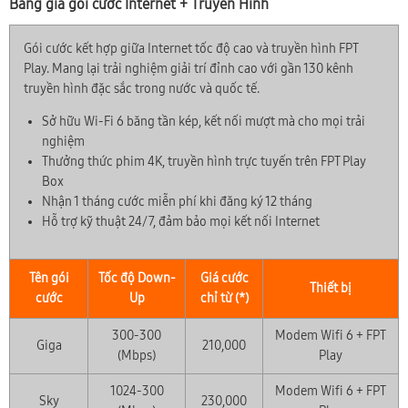
Bảng giá gói cước Internet + Truyền Hình
Gói cước kết hợp giữa Internet tốc độ cao và truyền hình FPT
Play. Mang lại trải nghiệm giải trí đỉnh cao với gần 130 kênh
truyền hình đặc sắc trong nước và quốc tế.
Sở hữu Wi-Fi 6 băng tần kép, kết nối mượt mà cho mọi trải
nghiệm
Thưởng thức phim 4K, truyền hình trực tuyến trên FPT Play
Box
Nhận 1 tháng cước miễn phí khi đăng ký 12 tháng
Hỗ trợ kỹ thuật 24/7, đảm bảo mọi kết nối Internet
Tên gói
Tốc độ Down-
Giá cước
Thiết bị
cước
Up
chỉ từ (*)
300-300
Modem Wifi 6 + FPT
Giga
210,000
(Mbps)
Play
1024-300
Modem Wifi 6 + FPT
Sky
230,000