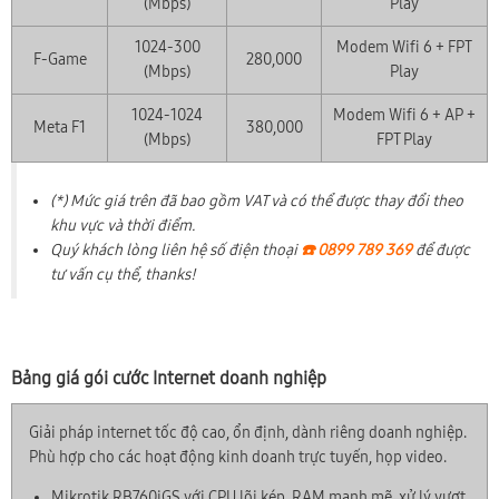
(Mbps)
Play
1024-300
Modem Wifi 6 + FPT
F-Game
280,000
(Mbps)
Play
1024-1024
Modem Wifi 6 + AP +
Meta F1
380,000
(Mbps)
FPT Play
(*) Mức giá trên đã bao gồm VAT và có thể được thay đổi theo
khu vực và thời điểm.
Quý khách lòng liên hệ số điện thoại
☎️ 0899 789 369
để được
tư vấn cụ thể, thanks!
Bảng giá gói cước Internet doanh nghiệp
Giải pháp internet tốc độ cao, ổn định, dành riêng doanh nghiệp.
Phù hợp cho các hoạt động kinh doanh trực tuyến, họp video.
Mikrotik RB760iGS với CPU lõi kép, RAM mạnh mẽ, xử lý vượt