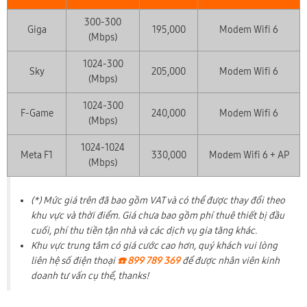
300-300
Giga
195,000
Modem Wifi 6
(Mbps)
1024-300
Sky
205,000
Modem Wifi 6
(Mbps)
1024-300
F-Game
240,000
Modem Wifi 6
(Mbps)
1024-1024
Meta F1
330,000
Modem Wifi 6 + AP
(Mbps)
(*) Mức giá trên đã bao gồm VAT và có thể được thay đổi theo
khu vực và thời điểm. Giá chưa bao gồm phí thuê thiết bị đầu
cuối, phí thu tiền tận nhà và các dịch vụ gia tăng khác.
Khu vực trung tâm có giá cước cao hơn, quý khách vui lòng
liên hệ số điện thoại
☎️ 899 789 369
để được nhân viên kinh
doanh tư vấn cụ thể, thanks!