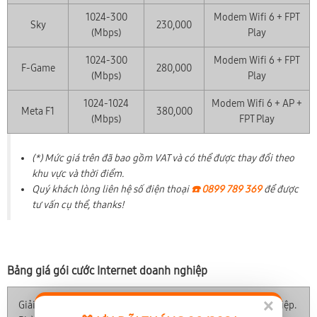
1024-300
Modem Wifi 6 + FPT
Sky
230,000
(Mbps)
Play
1024-300
Modem Wifi 6 + FPT
F-Game
280,000
(Mbps)
Play
1024-1024
Modem Wifi 6 + AP +
Meta F1
380,000
(Mbps)
FPT Play
(*) Mức giá trên đã bao gồm VAT và có thể được thay đổi theo
khu vực và thời điểm.
Quý khách lòng liên hệ số điện thoại
☎️ 0899 789 369
để được
tư vấn cụ thể, thanks!
Bảng giá gói cước Internet doanh nghiệp
×
Giải pháp internet tốc độ cao, ổn định, dành riêng doanh nghiệp.