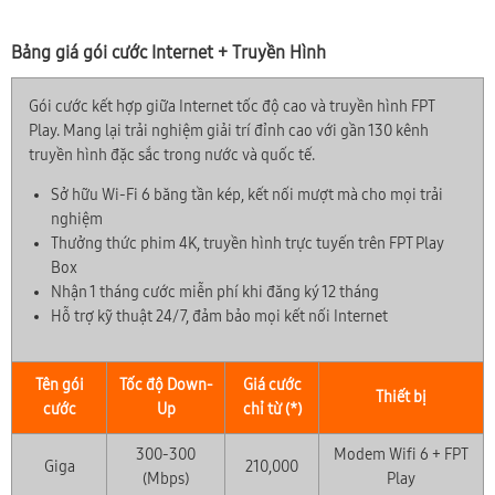
Bảng giá gói cước Internet + Truyền Hình
Gói cước kết hợp giữa Internet tốc độ cao và truyền hình FPT
Play. Mang lại trải nghiệm giải trí đỉnh cao với gần 130 kênh
truyền hình đặc sắc trong nước và quốc tế.
Sở hữu Wi-Fi 6 băng tần kép, kết nối mượt mà cho mọi trải
nghiệm
Thưởng thức phim 4K, truyền hình trực tuyến trên FPT Play
Box
Nhận 1 tháng cước miễn phí khi đăng ký 12 tháng
Hỗ trợ kỹ thuật 24/7, đảm bảo mọi kết nối Internet
Tên gói
Tốc độ Down-
Giá cước
Thiết bị
cước
Up
chỉ từ (*)
300-300
Modem Wifi 6 + FPT
Giga
210,000
(Mbps)
Play