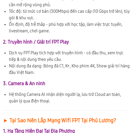
cần mở rộng vùng phủ.
Tốc độ: từ mức cơ bản (300Mbps) đến cao cấp (10 Gbps trở lên), tùy
gói & khu vực.
Ổn định, độ trễ thấp - phù hợp với học tập, làm việc trực tuyến,
livestream, chơi game.
2. Truyền hình / Giải trí FPT Play
Dịch vụ FPT Play tích hợp với truyền hình - có đầu thu, xem trực
tiếp & nội dung theo yêu cầu.
Nội dung đa dạng: Bóng đá C1, K+, Kho phim 4K, Show giải trí hàng
đầu Việt Nam.
3. Camera & An ninh
Hệ thống Camera AI nhận diện người lạ, lưu trữ Cloud an toàn,
quản lý qua điện thoại.
► Tại Sao Nên Lắp Mạng Wifi FPT Tại Phú Lương?
1. Hạ Tầng Hiện Đại Tại Địa Phương