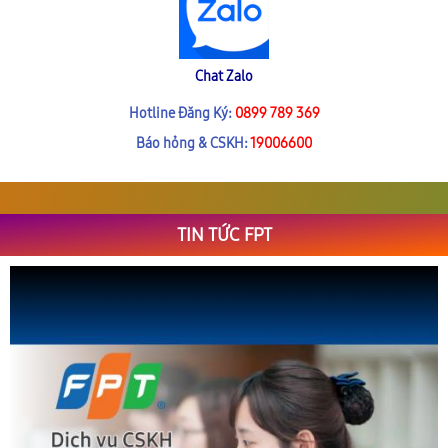
Chat Zalo
Hotline Đăng Ký:
0899 789 369
Báo hỏng & CSKH:
19006600
TIN TỨC FPT