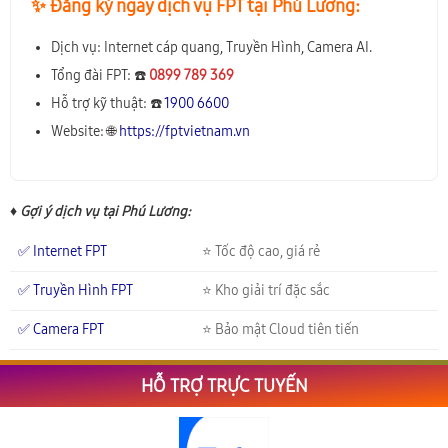
✨️ Đăng ký ngay dịch vụ FPT tại Phú Lương:
Dịch vụ: Internet cáp quang, Truyền Hình, Camera AI.
Tổng đài FPT: ☎️
0899 789 369
Hỗ trợ kỹ thuật: ☎️
1900 6600
Website: 🌐
https://fptvietnam.vn
♦ Gợi ý dịch vụ tại Phú Lương:
✅ Internet FPT
⭐ Tốc độ cao, giá rẻ
✅ Truyền Hình FPT
⭐ Kho giải trí đặc sắc
✅ Camera FPT
⭐ Bảo mật Cloud tiên tiến
HỖ TRỢ TRỰC TUYẾN