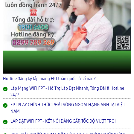
Hotline đăng ký lắp mạng FPT toàn quốc là số nào?
Lắp Mạng WiFi FPT - Hỗ Trợ Lắp Đặt Nhanh, Tổng Đài & Hotline
24/7
FPT PLAY CHÍNH THỨC PHÁT SÓNG NGOẠI HẠNG ANH TẠI VIỆT
NAM
LẮP ĐẶT WIFI FPT - KẾT NỐI ĐẲNG CẤP, TỐC ĐỘ VƯỢT TRỘI