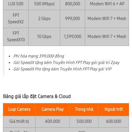
LUX 500
500 (Mbps)
800,000
Modem Wifi 6 + AP
FPT
2 Gbps
999,000
Modem Wifi 7 + Mesh
SpeedX2
FPT
10 Gbps
1,599,000
Modem Wifi 7 + Mesh
SpeedX10
Phí hòa mạng 399,000 đồng
Gói SpeedX tặng kèm Truyền Hình FPT Play gói giải trí Zpay
Gói SpeedX Pro tặng kèm Truyền Hình FPT Play gói VIP
Bảng giá lắp đặt Camera & Cloud
Loại Camera
Camera Play
Trong nhà
Ngoài trời
Giá thiết bị
400.000
500.000
600.000