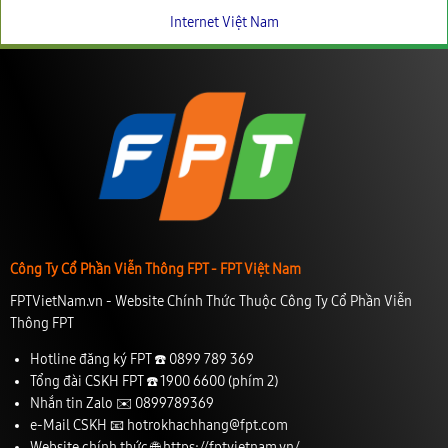
Internet Việt Nam
Công Ty Cổ Phần Viễn Thông FPT - FPT Việt Nam
FPTVietNam.vn - Website Chính Thức Thuộc Công Ty Cổ Phần Viễn
Thông FPT
Hotline đăng ký FPT ☎️
0899 789 369
Tổng đài CSKH FPT ☎️
1900 6600
(phím 2)
Nhắn tin Zalo ✉️
0899789369
e-Mail CSKH 📧
hotrokhachhang@fpt.com
Website chính thức 🌐
https://fptvietnam.vn/