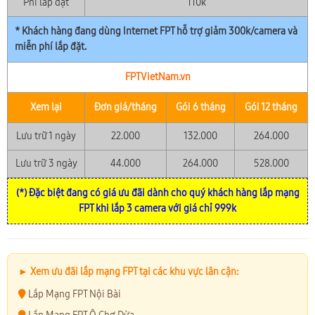
Phí lắp đặt
110k
* Khách hàng đang dùng Internet FPT hỗ trợ giảm 300k/camera và
miễn phí lắp đặt.
FPTVietNam.vn
Xem lại
Đơn giá/tháng
Gói 6 tháng
Gói 12 tháng
Lưu trữ 1 ngày
22.000
132.000
264.000
Lưu trữ 3 ngày
44.000
264.000
528.000
(*) Đặc biệt đang có giá ưu đãi dành cho quý khách hàng lắp mạng
FPT khi lắp 3 camera với giá chỉ 999k
► Xem ưu đãi lắp mạng FPT tại các khu vực lân cận:
Lắp Mạng FPT Nội Bài