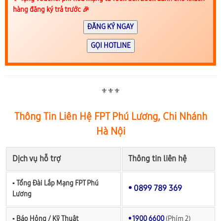
hàng đăng ký trả trước 🎉
ĐĂNG KÝ NGAY
GỌI HOTLINE
⚜️⚜️⚜️
Thông Tin Liên Hệ FPT Phú Lương, Chi Nhánh
Hà Nội
Dịch vụ hỗ trợ
Thông tin liên hệ
▪︎ Tổng Đài Lắp Mạng FPT Phú
• 0899 789 369
Lương
▪︎ Báo Hỏng / Kỹ Thuật
• 1900 6600
(Phím 2)