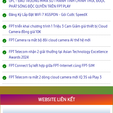
UFC - ĐẤU TRƯỜNG MMA SỐ 1 HÀNH TINH CHÍNH THỨC ĐƯỢC
PHÁT SÓNG ĐỘC QUYỀN TRÊN FPT PLAY
Đăng Ký Lắp Đặt WiFi 7 XGSPON - Gói Cước SpeedX
FPT triển khai chương trình 1 Triệu 3 Cam Giảm giá thiết bị Cloud
Camera đồng giá 10K
FPT Camera ra mắt bộ đôi cloud camera AI thế hệ mới
FPT Telecom nhận 2 giải thưởng tại Asian Technology Excellence
Awards 2024
FPT Connect Sự kết hợp giữa FPT-Internet cùng FPT-SIM
FPT Telecom ra mắt 2 dòng cloud camera mới IQ 3S và Play 3
WEBSITE LIÊN KẾT