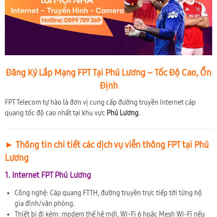
Đăng Ký Lắp Mạng FPT Tại Phú Lương – Tốc Độ Cao, Ổn
Định
FPT Telecom tự hào là đơn vị cung cấp đường truyền Internet cáp
quang tốc độ cao nhất tại khu vực
Phú Lương
.
► Thông tin chi tiết các dịch vụ viễn thông FPT tại Phú
Lương
1. Internet FPT Phú Lương
Công nghệ: Cáp quang FTTH, đường truyền trực tiếp tới từng hộ
gia đình/văn phòng.
Thiết bị đi kèm: modem thế hệ mới, Wi-Fi 6 hoặc Mesh Wi-Fi nếu