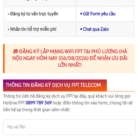
▪︎ Đăng ký tư vấn trực tuyến
• Gửi Form yêu cầu
▪︎ Nhắn tin hỗ trợ miễn phí
• Chat qua Zalo
🎁 ĐĂNG KÝ LẮP MẠNG WIFI FPT TẠI PHÚ LƯƠNG (HÀ
NỘI) NGAY HÔM NAY (06/08/2026) ĐỂ NHẬN ƯU ĐÃI
LỚN NHẤT!
THÔNG TIN ĐĂNG KÝ DỊCH VỤ FPT TELECOM
Thông tin liên hệ đăng ký dịch vụ FPT tại đây, quý khách vui lòng gọi
Hotline FPT
0899 789 369
hoặc điền thông tin vào form, chúng tôi sẽ
liên hệ lại trong thời gian sớm nhất: