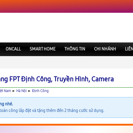
ONCALL
SMART HOME
THÔNG TIN
CHI NHÁNH
LIÊ
ng FPT Định Công, Truyền Hình, Camera
iệt Nam
►
Hà Nội
►
Định Công
ng nhé.
oàn công lắp đặt và tặng thêm đến 2 tháng cước sử dụng.