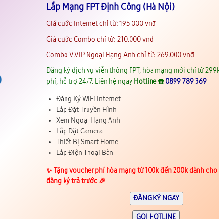
Lắp Mạng FPT Định Công (Hà Nội)
Giá cước Internet chỉ từ: 195.000 vnđ
Giá cước Combo chỉ từ: 210.000 vnđ
Combo V.VIP Ngoại Hạng Anh chỉ từ: 269.000 vnđ
Đăng ký dịch vụ viễn thông FPT, hòa mạng mới chỉ từ 299k
phí, hỗ trợ 24/7. Liên hệ ngay
Hotline ☎️
0899 789 369
Đăng Ký WiFi Internet
Lắp Đặt Truyền Hình
Xem Ngoại Hạng Anh
Lắp Đặt Camera
Thiết Bị Smart Home
Lắp Điện Thoại Bàn
✨️ Tặng voucher phí hòa mạng từ 100k đến 200k dành cho
đăng ký trả trước 🎉
ĐĂNG KÝ NGAY
GỌI HOTLINE