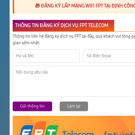
🎁 ĐĂNG KÝ LẮP MẠNG WIFI FPT TẠI ĐỊNH CÔN
THÔNG TIN ĐĂNG KÝ DỊCH VỤ FPT TELECOM
Thông tin liên hệ đăng ký dịch vụ FPT tại đây, quý khách vui lòng g
gian sớm nhất:
Gửi thông tin
Làm lại