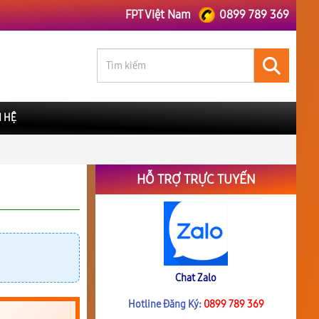
FPT Việt Nam
0899 789 369
N HỆ
HỖ TRỢ TRỰC TUYẾN
Chat Zalo
Hotline Đăng Ký:
0899 789 369