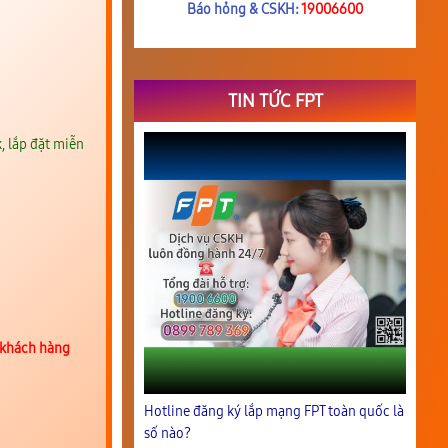
Báo hỏng & CSKH:
19006600
TIN TỨC FPT
, lắp đặt miễn
 khách hàng
Hotline đăng ký lắp mạng FPT toàn quốc là
số nào?