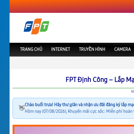
TRANG CHỦ
INTERNET
TRUYỀN HÌNH
CAMERA
FPT Việt Nam
FPT Hà Nội
Lắp Mạng FPT Định Công
FPT Định Công – Lắp Mạ
V
Chào buổi trưa! Hãy thư giãn và nhận ưu đãi đăng ký lắp mạ
👋
Hôm nay (07/08/2026), Khuyến mãi cực sốc: Miễn phí hoàn t