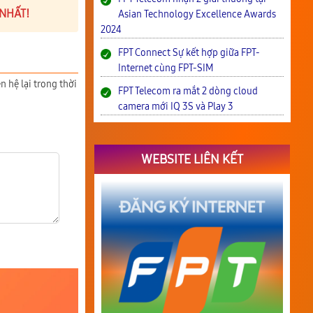
 NHẤT!
Asian Technology Excellence Awards
2024
FPT Connect Sự kết hợp giữa FPT-
Internet cùng FPT-SIM
n hệ lại trong thời
FPT Telecom ra mắt 2 dòng cloud
camera mới IQ 3S và Play 3
WEBSITE LIÊN KẾT