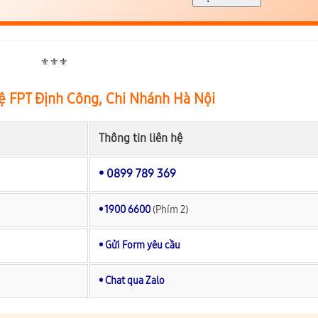
⚜️⚜️⚜️
ệ FPT Định Công, Chi Nhánh Hà Nội
Thông tin liên hệ
• 0899 789 369
• 1900 6600
(Phím 2)
• Gửi Form yêu cầu
• Chat qua Zalo