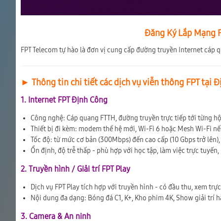
Đăng Ký Lắp Mạng F
FPT Telecom tự hào là đơn vị cung cấp đường truyền Internet cáp 
► Thông tin chi tiết các dịch vụ viễn thông FPT tại 
1. Internet FPT Định Công
Công nghệ: Cáp quang FTTH, đường truyền trực tiếp tới từng h
Thiết bị đi kèm: modem thế hệ mới, Wi-Fi 6 hoặc Mesh Wi-Fi n
Tốc độ: từ mức cơ bản (300Mbps) đến cao cấp (10 Gbps trở lên), 
Ổn định, độ trễ thấp - phù hợp với học tập, làm việc trực tuyến,
2. Truyền hình / Giải trí FPT Play
Dịch vụ FPT Play tích hợp với truyền hình - có đầu thu, xem trự
Nội dung đa dạng: Bóng đá C1, K+, Kho phim 4K, Show giải trí 
3. Camera & An ninh