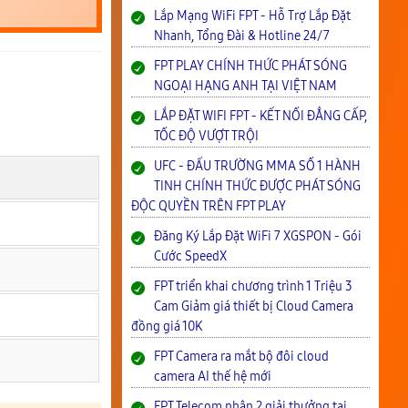
Lắp Mạng WiFi FPT - Hỗ Trợ Lắp Đặt
Nhanh, Tổng Đài & Hotline 24/7
FPT PLAY CHÍNH THỨC PHÁT SÓNG
NGOẠI HẠNG ANH TẠI VIỆT NAM
LẮP ĐẶT WIFI FPT - KẾT NỐI ĐẲNG CẤP,
TỐC ĐỘ VƯỢT TRỘI
UFC - ĐẤU TRƯỜNG MMA SỐ 1 HÀNH
TINH CHÍNH THỨC ĐƯỢC PHÁT SÓNG
ĐỘC QUYỀN TRÊN FPT PLAY
Đăng Ký Lắp Đặt WiFi 7 XGSPON - Gói
Cước SpeedX
FPT triển khai chương trình 1 Triệu 3
Cam Giảm giá thiết bị Cloud Camera
đồng giá 10K
FPT Camera ra mắt bộ đôi cloud
camera AI thế hệ mới
FPT Telecom nhận 2 giải thưởng tại