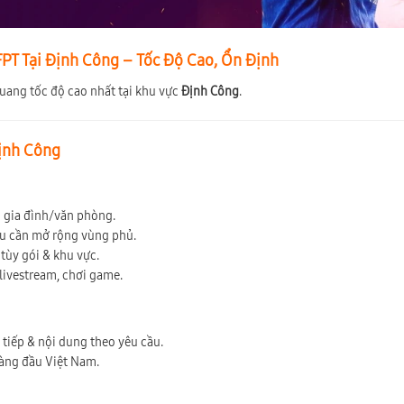
PT Tại Định Công – Tốc Độ Cao, Ổn Định
quang tốc độ cao nhất tại khu vực
Định Công
.
Định Công
ộ gia đình/văn phòng.
ếu cần mở rộng vùng phủ.
tùy gói & khu vực.
 livestream, chơi game.
c tiếp & nội dung theo yêu cầu.
hàng đầu Việt Nam.