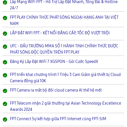
Lắp Mạng WiFi FPT - Hỗ Trợ Lắp Đặt Nhanh, Tổng Đài & Hotline
24/7
FPT PLAY CHÍNH THỨC PHÁT SÓNG NGOẠI HẠNG ANH TẠI VIỆT
NAM
LẮP ĐẶT WIFI FPT - KẾT NỐI ĐẲNG CẤP, TỐC ĐỘ VƯỢT TRỘI
UFC - ĐẤU TRƯỜNG MMA SỐ 1 HÀNH TINH CHÍNH THỨC ĐƯỢC
PHÁT SÓNG ĐỘC QUYỀN TRÊN FPT PLAY
Đăng Ký Lắp Đặt WiFi 7 XGSPON - Gói Cước SpeedX
FPT triển khai chương trình 1 Triệu 3 Cam Giảm giá thiết bị Cloud
Camera đồng giá 10K
FPT Camera ra mắt bộ đôi cloud camera AI thế hệ mới
FPT Telecom nhận 2 giải thưởng tại Asian Technology Excellence
Awards 2024
FPT Connect Sự kết hợp giữa FPT-Internet cùng FPT-SIM