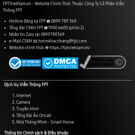
FPTVietNam.vn - Website Chính Thức Thuộc Công Ty Cổ Phần Viễn
Thông FPT
Hotline đăng ký FPT ☎️
0899 789 369
Tổng đài CSKH FPT ☎️
1900 6600
(phím 2)
Nhắn tin Zalo ✉️
0899789369
e-Mail CSKH 📧
hotrokhachhang@fpt.com
Website chính thức 🌐
https://fptvietnam.vn/
Dịch Vụ Viễn Thông FPT
Internet
Camera
Truyền Hình
Tổng Đài Ảo Oncall
Nhà Thông Minh - Smart Home
Thông tin Chính sách & Điều khoản