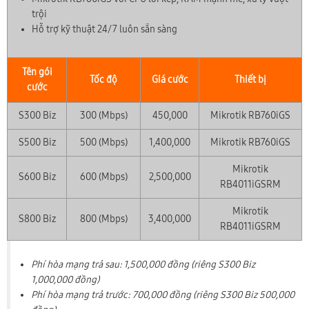
trội
Hỗ trợ kỹ thuật 24/7 luôn sẵn sàng
Tên gói
Tốc độ
Giá cước
Thiết bị
cước
S300 Biz
300 (Mbps)
450,000
Mikrotik RB760iGS
S500 Biz
500 (Mbps)
1,400,000
Mikrotik RB760iGS
Mikrotik
S600 Biz
600 (Mbps)
2,500,000
RB4011iGSRM
Mikrotik
S800 Biz
800 (Mbps)
3,400,000
RB4011iGSRM
Phí hòa mạng trả sau: 1,500,000 đồng (riêng S300 Biz
1,000,000 đồng)
Phí hòa mạng trả trước: 700,000 đồng (riêng S300 Biz 500,000