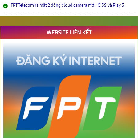
FPT Telecom ra mắt 2 dòng cloud camera mới IQ 3S và Play 3
WEBSITE LIÊN KẾT