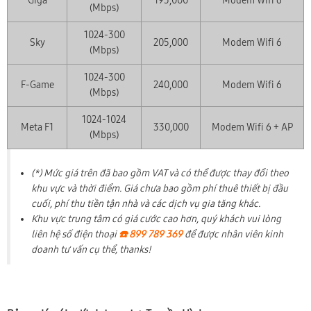
Giga
195,000
Modem Wifi 6
(Mbps)
1024-300
Sky
205,000
Modem Wifi 6
(Mbps)
1024-300
F-Game
240,000
Modem Wifi 6
(Mbps)
1024-1024
Meta F1
330,000
Modem Wifi 6 + AP
(Mbps)
(*) Mức giá trên đã bao gồm VAT và có thể được thay đổi theo
khu vực và thời điểm. Giá chưa bao gồm phí thuê thiết bị đầu
cuối, phí thu tiền tận nhà và các dịch vụ gia tăng khác.
Khu vực trung tâm có giá cước cao hơn, quý khách vui lòng
liên hệ số điện thoại
☎️ 899 789 369
để được nhân viên kinh
doanh tư vấn cụ thể, thanks!