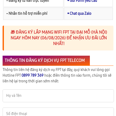
▪︎ Đăng ký tư vấn trực tuyến
• Gửi Form yêu cầu
▪︎ Nhắn tin hỗ trợ miễn phí
• Chat qua Zalo
🎁 ĐĂNG KÝ LẮP MẠNG WIFI FPT TẠI ĐẠI MỖ (HÀ NỘI)
NGAY HÔM NAY (06/08/2026) ĐỂ NHẬN ƯU ĐÃI LỚN
NHẤT!
THÔNG TIN ĐĂNG KÝ DỊCH VỤ FPT TELECOM
Thông tin liên hệ đăng ký dịch vụ FPT tại đây, quý khách vui lòng gọi
Hotline FPT
0899 789 369
hoặc điền thông tin vào form, chúng tôi sẽ
liên hệ lại trong thời gian sớm nhất: