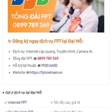
✨️ Đăng ký ngay dịch vụ FPT tại Đại Mỗ:
Dịch vụ: Internet cáp quang, Truyền Hình, Camera AI.
Tổng đài FPT: ☎️
0899 789 369
Hỗ trợ kỹ thuật: ☎️
1900 6600
Website: 🌐
https://fptvietnam.vn
♦ Gợi ý dịch vụ tại Đại Mỗ:
✅ Internet FPT
⭐ Tốc độ cao, giá rẻ