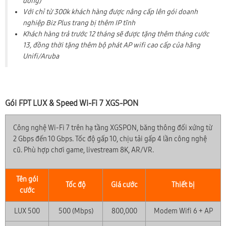
đồng)
Với chỉ từ 300k khách hàng được nâng cấp lên gói doanh
nghiệp Biz Plus trang bị thêm IP tĩnh
Khách hàng trả trước 12 tháng sẽ được tặng thêm tháng cước
13, đồng thời tặng thêm bộ phát AP wifi cao cấp của hãng
Unifi/Aruba
Gói FPT LUX & Speed Wi-Fi 7 XGS-PON
Công nghệ Wi-Fi 7 trên hạ tầng XGSPON, băng thông đối xứng từ
2 Gbps đến 10 Gbps. Tốc độ gấp 10, chịu tải gấp 4 lần công nghệ
cũ. Phù hợp chơi game, livestream 8K, AR/VR.
Tên gói
Tốc độ
Giá cước
Thiết bị
cước
LUX 500
500 (Mbps)
800,000
Modem Wifi 6 + AP