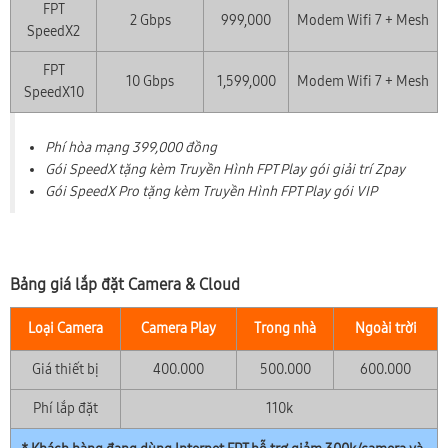
FPT
2 Gbps
999,000
Modem Wifi 7 + Mesh
SpeedX2
FPT
10 Gbps
1,599,000
Modem Wifi 7 + Mesh
SpeedX10
Phí hòa mạng 399,000 đồng
Gói SpeedX tặng kèm Truyền Hình FPT Play gói giải trí Zpay
Gói SpeedX Pro tặng kèm Truyền Hình FPT Play gói VIP
Bảng giá lắp đặt Camera & Cloud
Loại Camera
Camera Play
Trong nhà
Ngoài trời
Giá thiết bị
400.000
500.000
600.000
Phí lắp đặt
110k