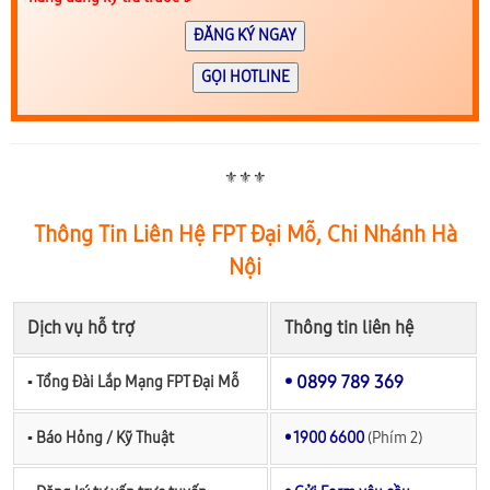
ĐĂNG KÝ NGAY
GỌI HOTLINE
⚜️⚜️⚜️
Thông Tin Liên Hệ FPT Đại Mỗ, Chi Nhánh Hà
Nội
Dịch vụ hỗ trợ
Thông tin liên hệ
• 0899 789 369
▪︎ Tổng Đài Lắp Mạng FPT Đại Mỗ
▪︎ Báo Hỏng / Kỹ Thuật
• 1900 6600
(Phím 2)