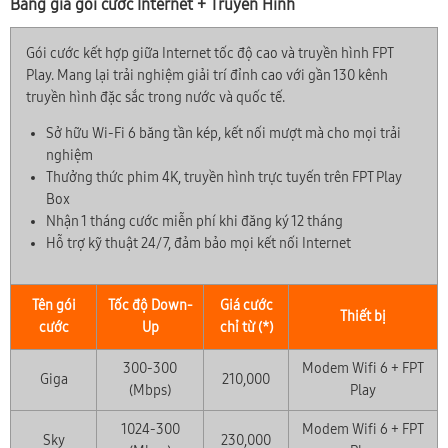
Bảng giá gói cước Internet + Truyền Hình
Gói cước kết hợp giữa Internet tốc độ cao và truyền hình FPT
Play. Mang lại trải nghiệm giải trí đỉnh cao với gần 130 kênh
truyền hình đặc sắc trong nước và quốc tế.
Sở hữu Wi-Fi 6 băng tần kép, kết nối mượt mà cho mọi trải
nghiệm
Thưởng thức phim 4K, truyền hình trực tuyến trên FPT Play
Box
Nhận 1 tháng cước miễn phí khi đăng ký 12 tháng
Hỗ trợ kỹ thuật 24/7, đảm bảo mọi kết nối Internet
Tên gói
Tốc độ Down-
Giá cước
Thiết bị
cước
Up
chỉ từ (*)
300-300
Modem Wifi 6 + FPT
Giga
210,000
(Mbps)
Play
1024-300
Modem Wifi 6 + FPT
Sky
230,000