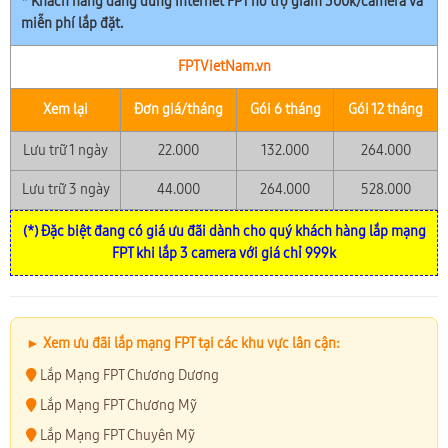
* Khách hàng đang dùng Internet FPT hỗ trợ giảm 300k/camera và
miễn phí lắp đặt.
FPTVietNam.vn
Xem lại
Đơn giá/tháng
Gói 6 tháng
Gói 12 tháng
Lưu trữ 1 ngày
22.000
132.000
264.000
Lưu trữ 3 ngày
44.000
264.000
528.000
(*) Đặc biệt đang có giá ưu đãi dành cho quý khách hàng lắp mạng
FPT khi lắp 3 camera với giá chỉ 999k
► Xem ưu đãi lắp mạng FPT tại các khu vực lân cận:
Lắp Mạng FPT Chương Dương
Lắp Mạng FPT Chương Mỹ
Lắp Mạng FPT Chuyên Mỹ