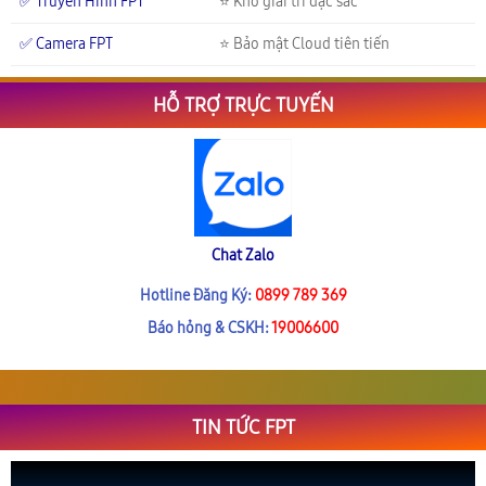
✅ Truyền Hình FPT
⭐ Kho giải trí đặc sắc
✅ Camera FPT
⭐ Bảo mật Cloud tiên tiến
HỖ TRỢ TRỰC TUYẾN
Chat Zalo
Hotline Đăng Ký:
0899 789 369
Báo hỏng & CSKH:
19006600
TIN TỨC FPT