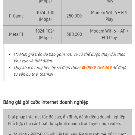
(Mbps)
Play
1024-300
Modem Wifi 6 + FPT
F-Game
280,000
(Mbps)
Play
1024-1024
Modem Wifi 6 + AP +
Meta F1
380,000
(Mbps)
FPT Play
(*) Mức giá trên đã bao gồm VAT và có thể được thay đổi theo
khu vực và thời điểm.
Quý khách lòng liên hệ số điện thoại
☎️ 0899 789 369
để được
tư vấn cụ thể, thanks!
Bảng giá gói cước Internet doanh nghiệp
Giải pháp internet tốc độ cao, ổn định, dành riêng doanh nghiệp.
Phù hợp cho các hoạt động kinh doanh trực tuyến, họp video.
Mikrotik RB760iGS với CPU lõi kép, RAM mạnh mẽ, xử lý vượt