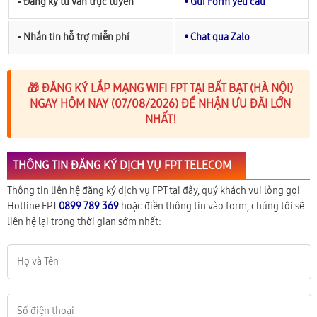
▪︎ Đăng ký tư vấn trực tuyến
• Gửi Form yêu cầu
▪︎ Nhắn tin hỗ trợ miễn phí
• Chat qua Zalo
🎁 ĐĂNG KÝ LẮP MẠNG WIFI FPT TẠI BẤT BẠT (HÀ NỘI)
NGAY HÔM NAY (07/08/2026) ĐỂ NHẬN ƯU ĐÃI LỚN
NHẤT!
THÔNG TIN ĐĂNG KÝ DỊCH VỤ FPT TELECOM
Thông tin liên hệ đăng ký dịch vụ FPT tại đây, quý khách vui lòng gọi
Hotline FPT
0899 789 369
hoặc điền thông tin vào form, chúng tôi sẽ
liên hệ lại trong thời gian sớm nhất: