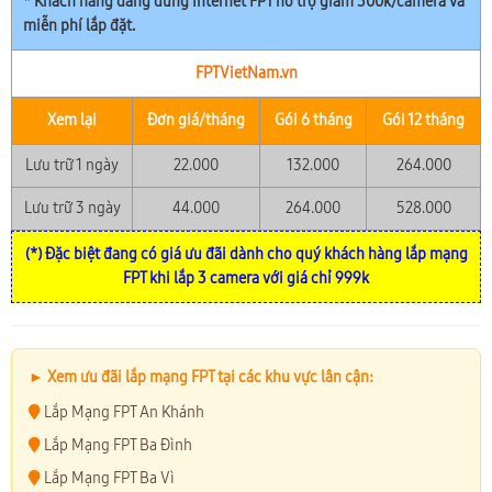
* Khách hàng đang dùng Internet FPT hỗ trợ giảm 300k/camera và
miễn phí lắp đặt.
FPTVietNam.vn
Xem lại
Đơn giá/tháng
Gói 6 tháng
Gói 12 tháng
Lưu trữ 1 ngày
22.000
132.000
264.000
Lưu trữ 3 ngày
44.000
264.000
528.000
(*) Đặc biệt đang có giá ưu đãi dành cho quý khách hàng lắp mạng
FPT khi lắp 3 camera với giá chỉ 999k
► Xem ưu đãi lắp mạng FPT tại các khu vực lân cận:
Lắp Mạng FPT An Khánh
Lắp Mạng FPT Ba Đình
Lắp Mạng FPT Ba Vì