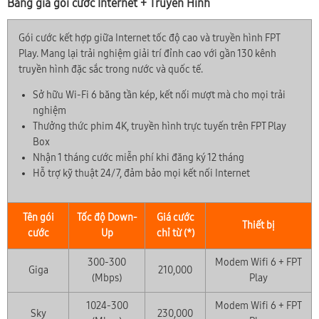
Bảng giá gói cước Internet + Truyền Hình
Gói cước kết hợp giữa Internet tốc độ cao và truyền hình FPT
Play. Mang lại trải nghiệm giải trí đỉnh cao với gần 130 kênh
truyền hình đặc sắc trong nước và quốc tế.
Sở hữu Wi-Fi 6 băng tần kép, kết nối mượt mà cho mọi trải
nghiệm
Thưởng thức phim 4K, truyền hình trực tuyến trên FPT Play
Box
Nhận 1 tháng cước miễn phí khi đăng ký 12 tháng
Hỗ trợ kỹ thuật 24/7, đảm bảo mọi kết nối Internet
Tên gói
Tốc độ Down-
Giá cước
Thiết bị
cước
Up
chỉ từ (*)
300-300
Modem Wifi 6 + FPT
Giga
210,000
(Mbps)
Play
1024-300
Modem Wifi 6 + FPT
Sky
230,000