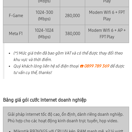
(Mbps)
Play
1024-300
Modem Wifi 6 + FPT
F-Game
280,000
(Mbps)
Play
1024-1024
Modem Wifi 6 + AP +
Meta F1
380,000
(Mbps)
FPT Play
(*) Mức giá trên đã bao gồm VAT và có thể được thay đổi theo
khu vực và thời điểm.
Quý khách lòng liên hệ số điện thoại
☎️ 0899 789 369
để được
tư vấn cụ thể, thanks!
Bảng giá gói cước Internet doanh nghiệp
Giải pháp internet tốc độ cao, ổn định, dành riêng doanh nghiệp.
Phù hợp cho các hoạt động kinh doanh trực tuyến, họp video.
Mikrotik RB760iGS với CPU lõi kép, RAM mạnh mẽ, xử lý vượt