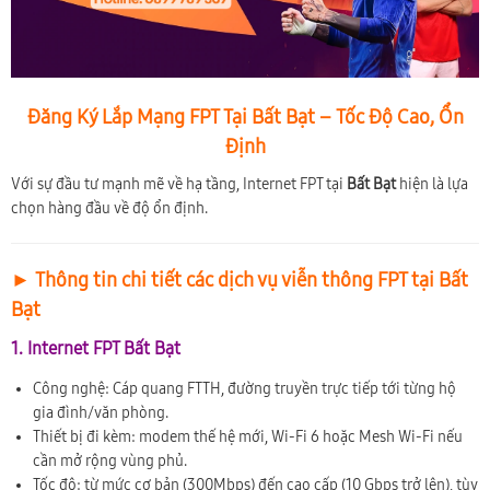
Đăng Ký Lắp Mạng FPT Tại Bất Bạt – Tốc Độ Cao, Ổn
Định
Với sự đầu tư mạnh mẽ về hạ tầng, Internet FPT tại
Bất Bạt
hiện là lựa
chọn hàng đầu về độ ổn định.
► Thông tin chi tiết các dịch vụ viễn thông FPT tại Bất
Bạt
1. Internet FPT Bất Bạt
Công nghệ: Cáp quang FTTH, đường truyền trực tiếp tới từng hộ
gia đình/văn phòng.
Thiết bị đi kèm: modem thế hệ mới, Wi-Fi 6 hoặc Mesh Wi-Fi nếu
cần mở rộng vùng phủ.
Tốc độ: từ mức cơ bản (300Mbps) đến cao cấp (10 Gbps trở lên), tùy