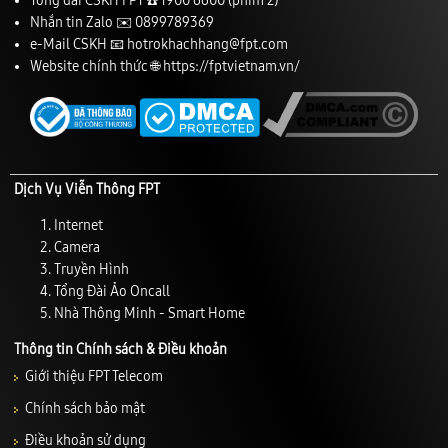
Tổng đài CSKH FPT ☎️
1900 6600
(phím 2)
Nhắn tin Zalo ✉️
0899789369
e-Mail CSKH 📧
hotrokhachhang@fpt.com
Website chính thức 🌐
https://fptvietnam.vn/
Dịch Vụ Viễn Thông FPT
Internet
Camera
Truyền Hình
Tổng Đài Ảo Oncall
Nhà Thông Minh - Smart Home
Thông tin Chính sách & Điều khoản
Giới thiệu FPT Telecom
Chính sách bảo mật
Điều khoản sử dụng