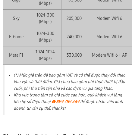
Giga
195,000
Modem Wifi 6
(Mbps)
1024-300
Sky
205,000
Modem Wifi 6
(Mbps)
1024-300
F-Game
240,000
Modem Wifi 6
(Mbps)
1024-1024
Meta F1
330,000
Modem Wifi 6 + AP
(Mbps)
(*) Mức giá trên đã bao gồm VAT và có thể được thay đổi theo
khu vực và thời điểm. Giá chưa bao gồm phí thuê thiết bị đầu
cuối, phí thu tiền tận nhà và các dịch vụ gia tăng khác.
Khu vực trung tâm có giá cước cao hơn, quý khách vui lòng
liên hệ số điện thoại
☎️ 899 789 369
để được nhân viên kinh
doanh tư vấn cụ thể, thanks!