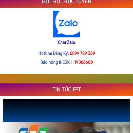
HỖ TRỢ TRỰC TUYẾN
Chat Zalo
Hotline Đăng Ký:
0899 789 369
Báo hỏng & CSKH:
19006600
TIN TỨC FPT