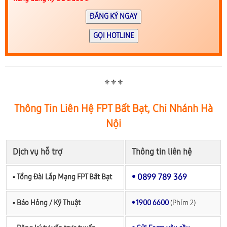
ĐĂNG KÝ NGAY
GỌI HOTLINE
⚜️⚜️⚜️
Thông Tin Liên Hệ FPT Bất Bạt, Chi Nhánh Hà
Nội
Dịch vụ hỗ trợ
Thông tin liên hệ
• 0899 789 369
▪︎ Tổng Đài Lắp Mạng FPT Bất Bạt
▪︎ Báo Hỏng / Kỹ Thuật
• 1900 6600
(Phím 2)