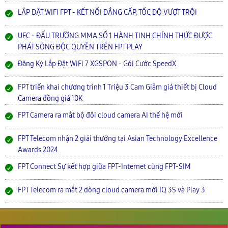
LẮP ĐẶT WIFI FPT - KẾT NỐI ĐẲNG CẤP, TỐC ĐỘ VƯỢT TRỘI
UFC - ĐẤU TRƯỜNG MMA SỐ 1 HÀNH TINH CHÍNH THỨC ĐƯỢC
PHÁT SÓNG ĐỘC QUYỀN TRÊN FPT PLAY
Đăng Ký Lắp Đặt WiFi 7 XGSPON - Gói Cước SpeedX
FPT triển khai chương trình 1 Triệu 3 Cam Giảm giá thiết bị Cloud
Camera đồng giá 10K
FPT Camera ra mắt bộ đôi cloud camera AI thế hệ mới
FPT Telecom nhận 2 giải thưởng tại Asian Technology Excellence
Awards 2024
FPT Connect Sự kết hợp giữa FPT-Internet cùng FPT-SIM
FPT Telecom ra mắt 2 dòng cloud camera mới IQ 3S và Play 3