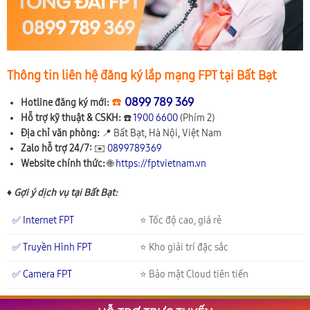
Thông tin liên hệ đăng ký lắp mạng FPT tại Bất Bạt
☎️
0899 789 369
Hotline đăng ký mới:
Hỗ trợ kỹ thuật & CSKH:
☎️
1900 6600
(Phím 2)
Địa chỉ văn phòng:
📍
Bất Bạt, Hà Nội, Việt Nam
Zalo hỗ trợ 24/7:
✉️
0899789369
Website chính thức:
🌐
https://fptvietnam.vn
♦ Gợi ý dịch vụ tại Bất Bạt:
✅ Internet FPT
⭐ Tốc độ cao, giá rẻ
✅ Truyền Hình FPT
⭐ Kho giải trí đặc sắc
✅ Camera FPT
⭐ Bảo mật Cloud tiên tiến