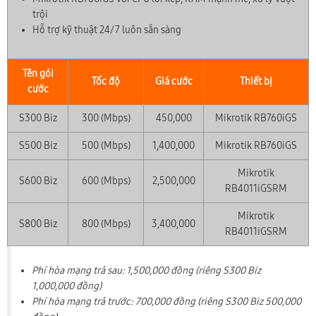
trội
Hỗ trợ kỹ thuật 24/7 luôn sẵn sàng
Tên gói
Tốc độ
Giá cước
Thiết bị
cước
S300 Biz
300 (Mbps)
450,000
Mikrotik RB760iGS
S500 Biz
500 (Mbps)
1,400,000
Mikrotik RB760iGS
Mikrotik
S600 Biz
600 (Mbps)
2,500,000
RB4011iGSRM
Mikrotik
S800 Biz
800 (Mbps)
3,400,000
RB4011iGSRM
Phí hòa mạng trả sau: 1,500,000 đồng (riêng S300 Biz
1,000,000 đồng)
Phí hòa mạng trả trước: 700,000 đồng (riêng S300 Biz 500,000