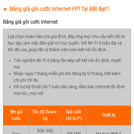
► Bảng giá gói cước Internet FPT Tại Bất Bạt?
Bảng giá gói cước Internet
Lựa chọn hoàn hảo cho gia đình, đáp ứng mọi nhu cầu kết nối từ
học tập, làm việc đến giải trí trực tuyến. Với Wi-Fi 6 hiện đại và
tốc độ cao, giúp tất cả thành viên luôn kết nối ổn định.
Trải nghiệm Wi-Fi 6 băng tần kép với kết nối ổn định, mượt
mà
Nhận ngay 1 tháng miễn phí khi đăng ký 12 tháng, tiết kiệm
chi phí tối đa
Hỗ trợ kỹ thuật 24/7 luôn sẵn sàng, đảm bảo Internet ổn định
mọi lúc, mọi nơi
Tên gói
Tốc độ Down-
Giá cước
Thiết bị
cước
Up
chỉ từ (*)
300-300