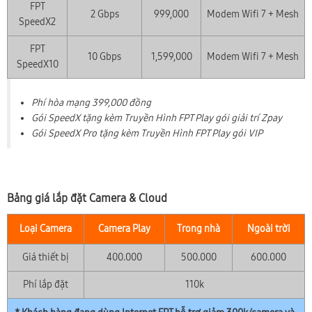
FPT
2 Gbps
999,000
Modem Wifi 7 + Mesh
SpeedX2
FPT
10 Gbps
1,599,000
Modem Wifi 7 + Mesh
SpeedX10
Phí hòa mạng 399,000 đồng
Gói SpeedX tặng kèm Truyền Hình FPT Play gói giải trí Zpay
Gói SpeedX Pro tặng kèm Truyền Hình FPT Play gói VIP
Bảng giá lắp đặt Camera & Cloud
Loại Camera
Camera Play
Trong nhà
Ngoài trời
Giá thiết bị
400.000
500.000
600.000
Phí lắp đặt
110k