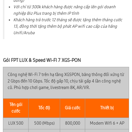
đồng)
Với chỉ từ 300k khách hàng được nâng cấp lên gói doanh
nghiệp Biz Plus trang bị thêm IP tĩnh
Khách hàng trả trước 12 tháng sẽ được tặng thêm tháng cước
13, đồng thời tặng thêm bộ phát AP wifi cao cấp của hãng
Unifi/Aruba
Gói FPT LUX & Speed Wi-Fi 7 XGS-PON
Công nghệ Wi-Fi 7 trên hạ tầng XGSPON, băng thông đối xứng từ
2 Gbps đến 10 Gbps. Tốc độ gấp 10, chịu tải gấp 4 lần công nghệ
cũ. Phù hợp chơi game, livestream 8K, AR/VR.
Tên gói
Tốc độ
Giá cước
Thiết bị
cước
LUX 500
500 (Mbps)
800,000
Modem Wifi 6 + AP