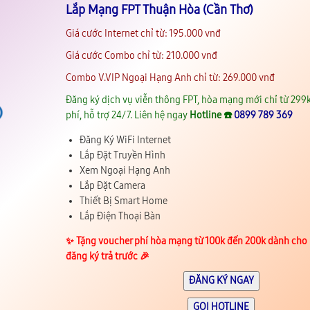
Lắp Mạng FPT Thuận Hòa (Cần Thơ)
Giá cước Internet chỉ từ: 195.000 vnđ
Giá cước Combo chỉ từ: 210.000 vnđ
Combo V.VIP Ngoại Hạng Anh chỉ từ: 269.000 vnđ
Đăng ký dịch vụ viễn thông FPT, hòa mạng mới chỉ từ 299k
phí, hỗ trợ 24/7. Liên hệ ngay
Hotline ☎️
0899 789 369
Đăng Ký WiFi Internet
Lắp Đặt Truyền Hình
Xem Ngoại Hạng Anh
Lắp Đặt Camera
Thiết Bị Smart Home
Lắp Điện Thoại Bàn
✨️ Tặng voucher phí hòa mạng từ 100k đến 200k dành cho
đăng ký trả trước 🎉
ĐĂNG KÝ NGAY
GỌI HOTLINE