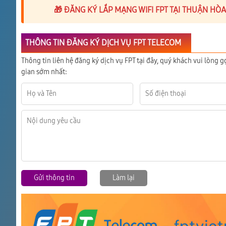
🎁 ĐĂNG KÝ LẮP MẠNG WIFI FPT TẠI THUẬN HÒ
THÔNG TIN ĐĂNG KÝ DỊCH VỤ FPT TELECOM
Thông tin liên hệ đăng ký dịch vụ FPT tại đây, quý khách vui lòng g
gian sớm nhất:
Gửi thông tin
Làm lại