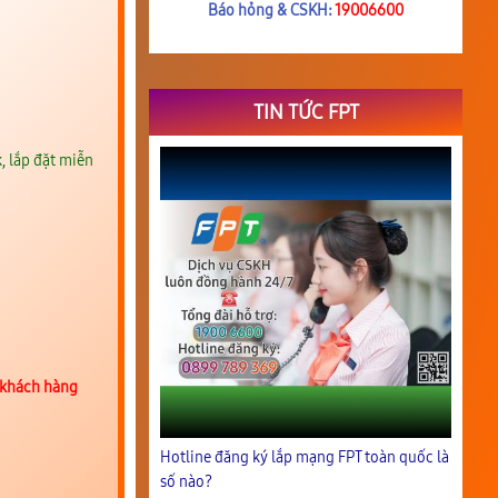
Báo hỏng & CSKH:
19006600
TIN TỨC FPT
, lắp đặt miễn
 khách hàng
Hotline đăng ký lắp mạng FPT toàn quốc là
số nào?