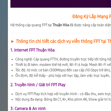
Đăng Ký Lắp Mạng F
Hệ thống cáp quang FPT tại
Thuận Hòa
đã được nâng cấp toàn diện
► Thông tin chi tiết các dịch vụ viễn thông FPT tại 
1. Internet FPT Thuận Hòa
Công nghệ: Cáp quang FTTH, đường truyền trực tiếp tới từng h
Thiết bị đi kèm: modem thế hệ mới, Wi-Fi 6 hoặc Mesh Wi-Fi n
Tốc độ: từ mức cơ bản (300Mbps) đến cao cấp (10 Gbps trở lên), 
Ổn định, độ trễ thấp - phù hợp với học tập, làm việc trực tuyến,
2. Truyền hình / Giải trí FPT Play
Dịch vụ FPT Play tích hợp với truyền hình - có đầu thu, xem trự
Nội dung đa dạng: Bóng đá C1, K+, Kho phim 4K, Show giải trí 
3. Camera & An ninh