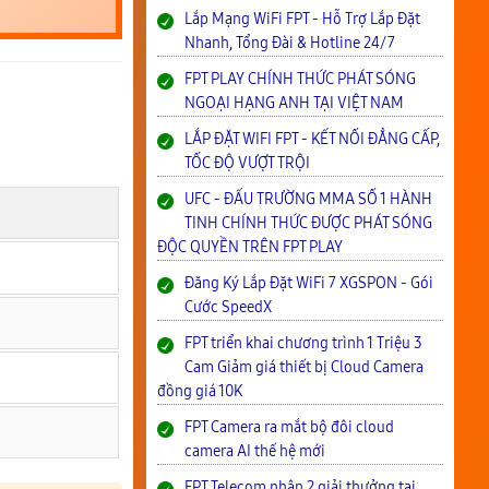
Lắp Mạng WiFi FPT - Hỗ Trợ Lắp Đặt
Nhanh, Tổng Đài & Hotline 24/7
FPT PLAY CHÍNH THỨC PHÁT SÓNG
NGOẠI HẠNG ANH TẠI VIỆT NAM
LẮP ĐẶT WIFI FPT - KẾT NỐI ĐẲNG CẤP,
TỐC ĐỘ VƯỢT TRỘI
UFC - ĐẤU TRƯỜNG MMA SỐ 1 HÀNH
TINH CHÍNH THỨC ĐƯỢC PHÁT SÓNG
ĐỘC QUYỀN TRÊN FPT PLAY
Đăng Ký Lắp Đặt WiFi 7 XGSPON - Gói
Cước SpeedX
FPT triển khai chương trình 1 Triệu 3
Cam Giảm giá thiết bị Cloud Camera
đồng giá 10K
FPT Camera ra mắt bộ đôi cloud
camera AI thế hệ mới
FPT Telecom nhận 2 giải thưởng tại