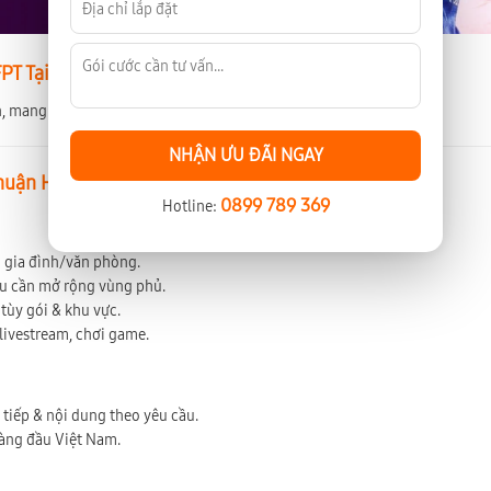
PT Tại Thuận Hòa – Tốc Độ Cao, Ổn Định
, mang đến trải nghiệm Internet nhanh chóng.
NHẬN ƯU ĐÃI NGAY
Thuận Hòa
0899 789 369
Hotline:
ộ gia đình/văn phòng.
ếu cần mở rộng vùng phủ.
tùy gói & khu vực.
 livestream, chơi game.
c tiếp & nội dung theo yêu cầu.
hàng đầu Việt Nam.