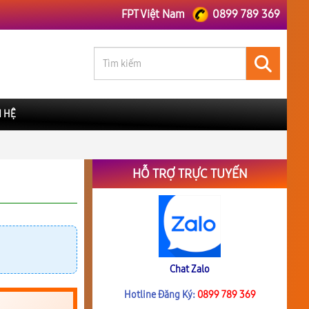
FPT Việt Nam
0899 789 369
N HỆ
HỖ TRỢ TRỰC TUYẾN
Chat Zalo
Hotline Đăng Ký:
0899 789 369