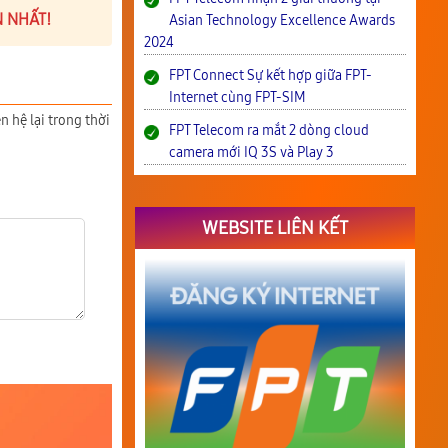
N NHẤT!
Asian Technology Excellence Awards
2024
FPT Connect Sự kết hợp giữa FPT-
Internet cùng FPT-SIM
n hệ lại trong thời
FPT Telecom ra mắt 2 dòng cloud
camera mới IQ 3S và Play 3
WEBSITE LIÊN KẾT