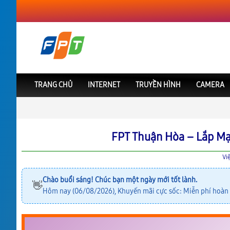
TRANG CHỦ
INTERNET
TRUYỀN HÌNH
CAMERA
FPT Việt Nam
FPT Cần Thơ
Lắp Mạng FPT Thuận Hòa
FPT Thuận Hòa – Lắp Mạ
Vi
Chào buổi sáng! Chúc bạn một ngày mới tốt lành.
👋
Hôm nay (06/08/2026), Khuyến mãi cực sốc: Miễn phí hoàn 