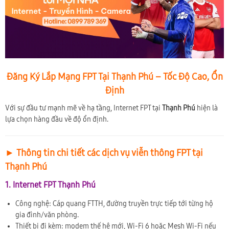
Đăng Ký Lắp Mạng FPT Tại Thạnh Phú – Tốc Độ Cao, Ổn
Định
Với sự đầu tư mạnh mẽ về hạ tầng, Internet FPT tại
Thạnh Phú
hiện là
lựa chọn hàng đầu về độ ổn định.
► Thông tin chi tiết các dịch vụ viễn thông FPT tại
Thạnh Phú
1. Internet FPT Thạnh Phú
Công nghệ: Cáp quang FTTH, đường truyền trực tiếp tới từng hộ
gia đình/văn phòng.
Thiết bị đi kèm: modem thế hệ mới, Wi-Fi 6 hoặc Mesh Wi-Fi nếu