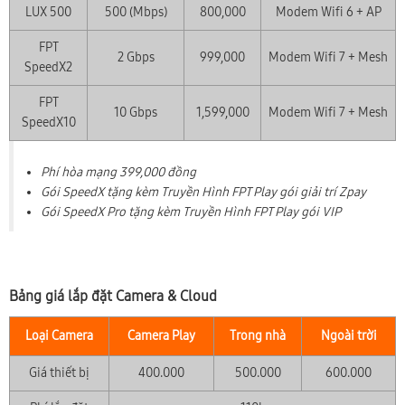
LUX 500
500 (Mbps)
800,000
Modem Wifi 6 + AP
FPT
2 Gbps
999,000
Modem Wifi 7 + Mesh
SpeedX2
FPT
10 Gbps
1,599,000
Modem Wifi 7 + Mesh
SpeedX10
Phí hòa mạng 399,000 đồng
Gói SpeedX tặng kèm Truyền Hình FPT Play gói giải trí Zpay
Gói SpeedX Pro tặng kèm Truyền Hình FPT Play gói VIP
Bảng giá lắp đặt Camera & Cloud
Loại Camera
Camera Play
Trong nhà
Ngoài trời
Giá thiết bị
400.000
500.000
600.000