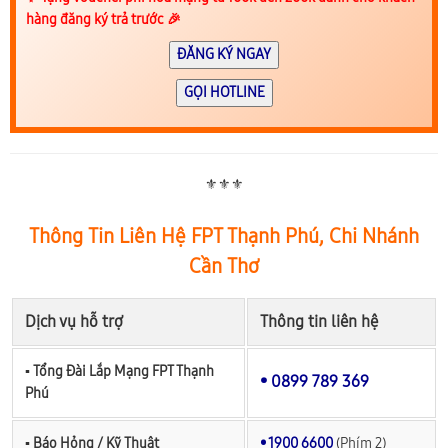
hàng đăng ký trả trước 🎉
ĐĂNG KÝ NGAY
GỌI HOTLINE
⚜️⚜️⚜️
Thông Tin Liên Hệ FPT Thạnh Phú, Chi Nhánh
Cần Thơ
Dịch vụ hỗ trợ
Thông tin liên hệ
▪︎ Tổng Đài Lắp Mạng FPT Thạnh
• 0899 789 369
Phú
▪︎ Báo Hỏng / Kỹ Thuật
• 1900 6600
(Phím 2)