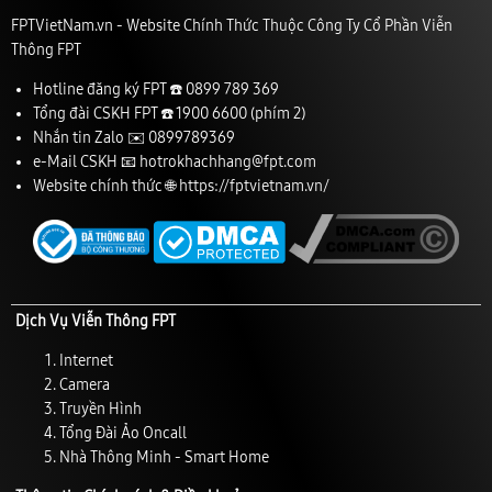
FPTVietNam.vn - Website Chính Thức Thuộc Công Ty Cổ Phần Viễn
Thông FPT
Hotline đăng ký FPT ☎️
0899 789 369
Tổng đài CSKH FPT ☎️
1900 6600
(phím 2)
Nhắn tin Zalo ✉️
0899789369
e-Mail CSKH 📧
hotrokhachhang@fpt.com
Website chính thức 🌐
https://fptvietnam.vn/
Dịch Vụ Viễn Thông FPT
Internet
Camera
Truyền Hình
Tổng Đài Ảo Oncall
Nhà Thông Minh - Smart Home