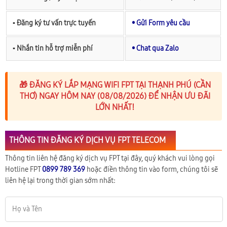
▪︎ Đăng ký tư vấn trực tuyến
• Gửi Form yêu cầu
▪︎ Nhắn tin hỗ trợ miễn phí
• Chat qua Zalo
🎁 ĐĂNG KÝ LẮP MẠNG WIFI FPT TẠI THẠNH PHÚ (CẦN
THƠ) NGAY HÔM NAY (08/08/2026) ĐỂ NHẬN ƯU ĐÃI
LỚN NHẤT!
THÔNG TIN ĐĂNG KÝ DỊCH VỤ FPT TELECOM
Thông tin liên hệ đăng ký dịch vụ FPT tại đây, quý khách vui lòng gọi
Hotline FPT
0899 789 369
hoặc điền thông tin vào form, chúng tôi sẽ
liên hệ lại trong thời gian sớm nhất: