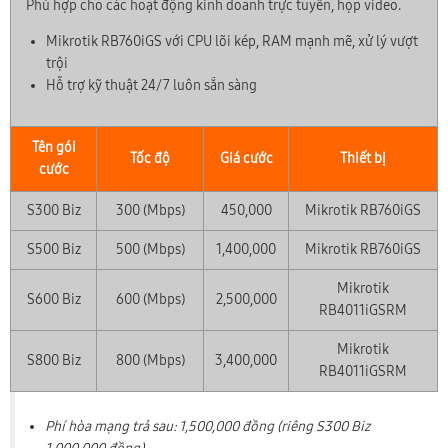
Phù hợp cho các hoạt động kinh doanh trực tuyến, họp video.
Mikrotik RB760iGS với CPU lõi kép, RAM mạnh mẽ, xử lý vượt
trội
Hỗ trợ kỹ thuật 24/7 luôn sẵn sàng
Tên gói
Tốc độ
Giá cước
Thiết bị
cước
S300 Biz
300 (Mbps)
450,000
Mikrotik RB760iGS
S500 Biz
500 (Mbps)
1,400,000
Mikrotik RB760iGS
Mikrotik
S600 Biz
600 (Mbps)
2,500,000
RB4011iGSRM
Mikrotik
S800 Biz
800 (Mbps)
3,400,000
RB4011iGSRM
Phí hòa mạng trả sau: 1,500,000 đồng (riêng S300 Biz