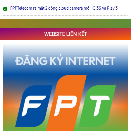
FPT Telecom ra mắt 2 dòng cloud camera mới IQ 3S và Play 3
WEBSITE LIÊN KẾT