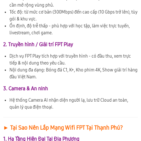
cần mở rộng vùng phủ.
Tốc độ: từ mức cơ bản (300Mbps) đến cao cấp (10 Gbps trở lên), tùy
gói & khu vực.
Ổn định, độ trễ thấp - phù hợp với học tập, làm việc trực tuyến,
livestream, chơi game.
2. Truyền hình / Giải trí FPT Play
Dịch vụ FPT Play tích hợp với truyền hình - có đầu thu, xem trực
tiếp & nội dung theo yêu cầu.
Nội dung đa dạng: Bóng đá C1, K+, Kho phim 4K, Show giải trí hàng
đầu Việt Nam.
3. Camera & An ninh
Hệ thống Camera AI nhận diện người lạ, lưu trữ Cloud an toàn,
quản lý qua điện thoại.
► Tại Sao Nên Lắp Mạng Wifi FPT Tại Thạnh Phú?
1. Hạ Tầng Hiện Đại Tại Địa Phương