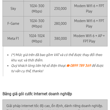
1024-300
Modem Wifi 6 + FPT
Sky
230,000
(Mbps)
Play
1024-300
Modem Wifi 6 + FPT
F-Game
280,000
(Mbps)
Play
1024-1024
Modem Wifi 6 + AP +
Meta F1
380,000
(Mbps)
FPT Play
(*) Mức giá trên đã bao gồm VAT và có thể được thay đổi theo
khu vực và thời điểm.
Quý khách lòng liên hệ số điện thoại
☎️ 0899 789 369
để được
tư vấn cụ thể, thanks!
Bảng giá gói cước Internet doanh nghiệp
Giải pháp internet tốc độ cao, ổn định, dành riêng doanh nghiệp.