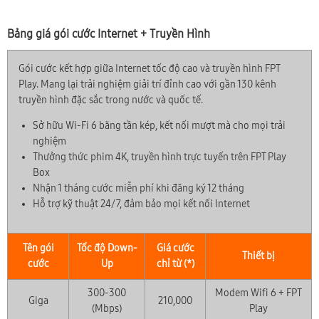
Bảng giá gói cước Internet + Truyền Hình
Gói cước kết hợp giữa Internet tốc độ cao và truyền hình FPT
Play. Mang lại trải nghiệm giải trí đỉnh cao với gần 130 kênh
truyền hình đặc sắc trong nước và quốc tế.
Sở hữu Wi-Fi 6 băng tần kép, kết nối mượt mà cho mọi trải
nghiệm
Thưởng thức phim 4K, truyền hình trực tuyến trên FPT Play
Box
Nhận 1 tháng cước miễn phí khi đăng ký 12 tháng
Hỗ trợ kỹ thuật 24/7, đảm bảo mọi kết nối Internet
Tên gói
Tốc độ Down-
Giá cước
Thiết bị
cước
Up
chỉ từ (*)
300-300
Modem Wifi 6 + FPT
Giga
210,000
(Mbps)
Play