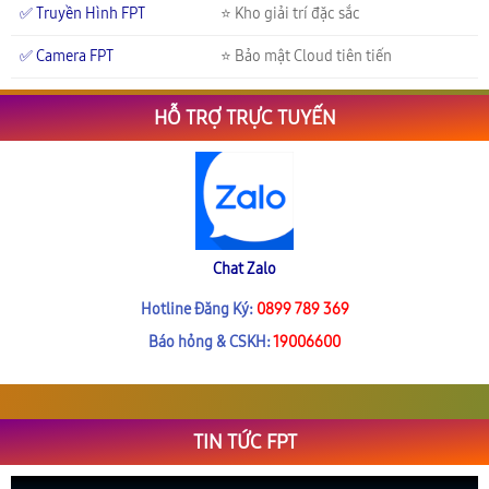
✅ Truyền Hình FPT
⭐ Kho giải trí đặc sắc
✅ Camera FPT
⭐ Bảo mật Cloud tiên tiến
HỖ TRỢ TRỰC TUYẾN
Chat Zalo
Hotline Đăng Ký:
0899 789 369
Báo hỏng & CSKH:
19006600
TIN TỨC FPT