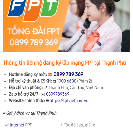
Thông tin liên hệ đăng ký lắp mạng FPT tại Thạnh Phú
☎️
0899 789 369
Hotline đăng ký mới:
Hỗ trợ kỹ thuật & CSKH:
☎️
1900 6600
(Phím 2)
Địa chỉ văn phòng:
📍
Thạnh Phú, Cần Thơ, Việt Nam
Zalo hỗ trợ 24/7:
✉️
0899789369
Website chính thức:
🌐
https://fptvietnam.vn
♦ Gợi ý dịch vụ tại Thạnh Phú:
✅ Internet FPT
⭐ Tốc độ cao, giá rẻ