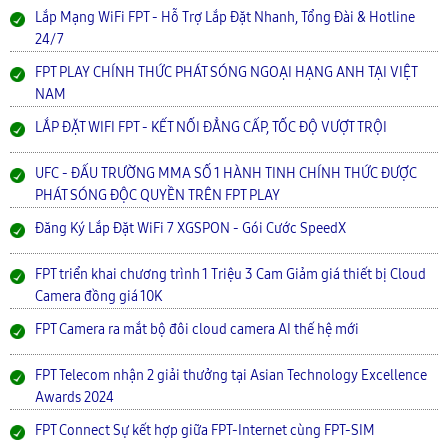
Lắp Mạng WiFi FPT - Hỗ Trợ Lắp Đặt Nhanh, Tổng Đài & Hotline
24/7
FPT PLAY CHÍNH THỨC PHÁT SÓNG NGOẠI HẠNG ANH TẠI VIỆT
NAM
LẮP ĐẶT WIFI FPT - KẾT NỐI ĐẲNG CẤP, TỐC ĐỘ VƯỢT TRỘI
UFC - ĐẤU TRƯỜNG MMA SỐ 1 HÀNH TINH CHÍNH THỨC ĐƯỢC
PHÁT SÓNG ĐỘC QUYỀN TRÊN FPT PLAY
Đăng Ký Lắp Đặt WiFi 7 XGSPON - Gói Cước SpeedX
FPT triển khai chương trình 1 Triệu 3 Cam Giảm giá thiết bị Cloud
Camera đồng giá 10K
FPT Camera ra mắt bộ đôi cloud camera AI thế hệ mới
FPT Telecom nhận 2 giải thưởng tại Asian Technology Excellence
Awards 2024
FPT Connect Sự kết hợp giữa FPT-Internet cùng FPT-SIM