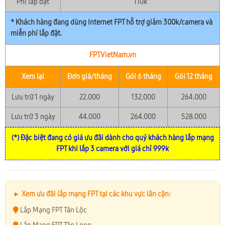
Phí lắp đặt
110k
* Khách hàng đang dùng Internet FPT hỗ trợ giảm 300k/camera và
miễn phí lắp đặt.
FPTVietNam.vn
Xem lại
Đơn giá/tháng
Gói 6 tháng
Gói 12 tháng
Lưu trữ 1 ngày
22.000
132.000
264.000
Lưu trữ 3 ngày
44.000
264.000
528.000
(*) Đặc biệt đang có giá ưu đãi dành cho quý khách hàng lắp mạng
FPT khi lắp 3 camera với giá chỉ 999k
► Xem ưu đãi lắp mạng FPT tại các khu vực lân cận:
Lắp Mạng FPT Tân Lộc