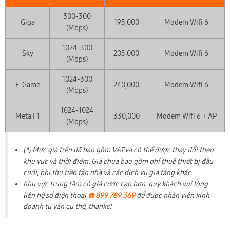
300-300
Giga
195,000
Modem Wifi 6
(Mbps)
1024-300
Sky
205,000
Modem Wifi 6
(Mbps)
1024-300
F-Game
240,000
Modem Wifi 6
(Mbps)
1024-1024
Meta F1
330,000
Modem Wifi 6 + AP
(Mbps)
(*) Mức giá trên đã bao gồm VAT và có thể được thay đổi theo
khu vực và thời điểm. Giá chưa bao gồm phí thuê thiết bị đầu
cuối, phí thu tiền tận nhà và các dịch vụ gia tăng khác.
Khu vực trung tâm có giá cước cao hơn, quý khách vui lòng
liên hệ số điện thoại
☎️ 899 789 369
để được nhân viên kinh
doanh tư vấn cụ thể, thanks!