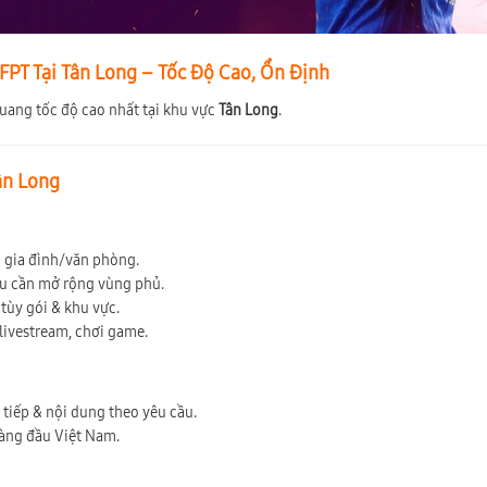
PT Tại Tân Long – Tốc Độ Cao, Ổn Định
quang tốc độ cao nhất tại khu vực
Tân Long
.
Tân Long
ộ gia đình/văn phòng.
ếu cần mở rộng vùng phủ.
tùy gói & khu vực.
 livestream, chơi game.
c tiếp & nội dung theo yêu cầu.
hàng đầu Việt Nam.