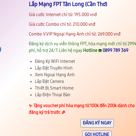
Lắp Mạng FPT Tân Long (Cần Thơ)
Giá cước Internet chỉ từ: 195.000 vnđ
Giá cước Combo chỉ từ: 210.000 vnđ
Combo V.VIP Ngoại Hạng Anh chỉ từ: 269.000 vnđ
Đăng ký dịch vụ viễn thông FPT, hòa mạng mới chỉ từ 299k
phí, hỗ trợ 24/7. Liên hệ ngay
Hotline ☎️
0899 789 369
Đăng Ký WiFi Internet
Lắp Đặt Truyền Hình
Xem Ngoại Hạng Anh
Lắp Đặt Camera
Thiết Bị Smart Home
Lắp Điện Thoại Bàn
✨️ Tặng voucher phí hòa mạng từ 100k đến 200k dành cho
đăng ký trả trước 🎉
ĐĂNG KÝ NGAY
GỌI HOTLINE