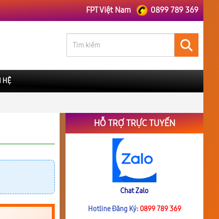
FPT Việt Nam
0899 789 369
N HỆ
HỖ TRỢ TRỰC TUYẾN
Chat Zalo
Hotline Đăng Ký:
0899 789 369