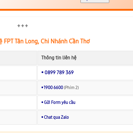
⚜️⚜️⚜️
ệ FPT Tân Long, Chi Nhánh Cần Thơ
Thông tin liên hệ
• 0899 789 369
• 1900 6600
(Phím 2)
• Gửi Form yêu cầu
• Chat qua Zalo