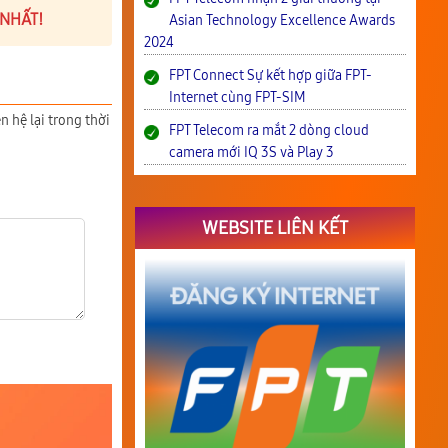
 NHẤT!
Asian Technology Excellence Awards
2024
FPT Connect Sự kết hợp giữa FPT-
Internet cùng FPT-SIM
n hệ lại trong thời
FPT Telecom ra mắt 2 dòng cloud
camera mới IQ 3S và Play 3
WEBSITE LIÊN KẾT