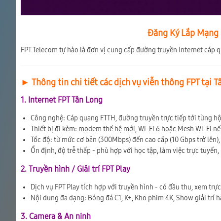
Đăng Ký Lắp Mạng F
FPT Telecom tự hào là đơn vị cung cấp đường truyền Internet cáp 
► Thông tin chi tiết các dịch vụ viễn thông FPT tại 
1. Internet FPT Tân Long
Công nghệ: Cáp quang FTTH, đường truyền trực tiếp tới từng h
Thiết bị đi kèm: modem thế hệ mới, Wi-Fi 6 hoặc Mesh Wi-Fi n
Tốc độ: từ mức cơ bản (300Mbps) đến cao cấp (10 Gbps trở lên), 
Ổn định, độ trễ thấp - phù hợp với học tập, làm việc trực tuyến,
2. Truyền hình / Giải trí FPT Play
Dịch vụ FPT Play tích hợp với truyền hình - có đầu thu, xem trự
Nội dung đa dạng: Bóng đá C1, K+, Kho phim 4K, Show giải trí 
3. Camera & An ninh