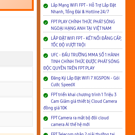
Lắp Mạng WiFi FPT - Hỗ Trợ Lắp Đặt
Nhanh, Tổng Đài & Hotline 24/7
FPT PLAY CHÍNH THỨC PHÁT SÓNG
NGOẠI HẠNG ANH TẠI VIỆT NAM
LẮP ĐẶT WIFI FPT - KẾT NỐI ĐẲNG CẤP,
TỐC ĐỘ VƯỢT TRỘI
UFC - ĐẤU TRƯỜNG MMA SỐ 1 HÀNH
TINH CHÍNH THỨC ĐƯỢC PHÁT SÓNG
ĐỘC QUYỀN TRÊN FPT PLAY
Đăng Ký Lắp Đặt WiFi 7 XGSPON - Gói
Cước SpeedX
FPT triển khai chương trình 1 Triệu 3
Cam Giảm giá thiết bị Cloud Camera
đồng giá 10K
FPT Camera ra mắt bộ đôi cloud
camera AI thế hệ mới
FPT Telecom nhận 2 giải thưởng tại