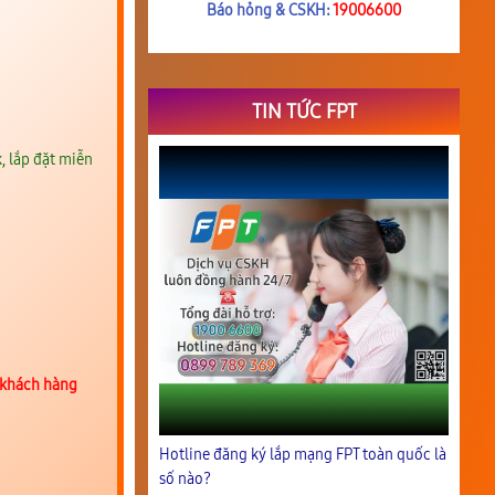
Báo hỏng & CSKH:
19006600
TIN TỨC FPT
, lắp đặt miễn
 khách hàng
Hotline đăng ký lắp mạng FPT toàn quốc là
số nào?