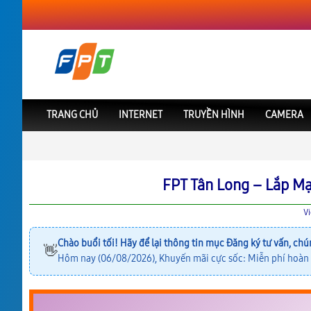
TRANG CHỦ
INTERNET
TRUYỀN HÌNH
CAMERA
FPT Việt Nam
FPT Cần Thơ
Lắp Mạng FPT Tân Long
FPT Tân Long – Lắp M
V
Chào buổi tối! Hãy để lại thông tin mục
Đăng ký tư vấn
, chú
👋
Hôm nay (06/08/2026), Khuyến mãi cực sốc: Miễn phí hoàn 