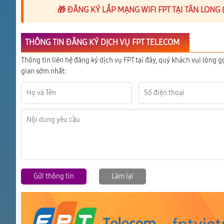
🎁 ĐĂNG KÝ LẮP MẠNG WIFI FPT TẠI TÂN LONG
THÔNG TIN ĐĂNG KÝ DỊCH VỤ FPT TELECOM
Thông tin liên hệ đăng ký dịch vụ FPT tại đây, quý khách vui lòng g
gian sớm nhất:
Gửi thông tin
Làm lại