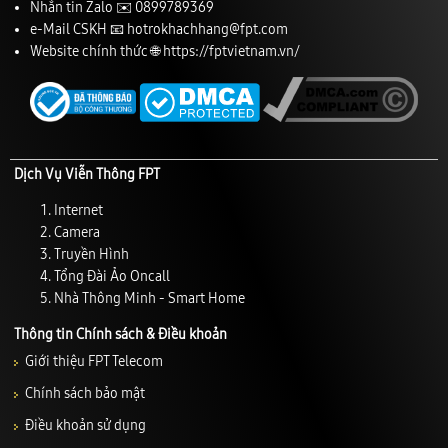
Nhắn tin Zalo ✉️
0899789369
e-Mail CSKH 📧
hotrokhachhang@fpt.com
Website chính thức 🌐
https://fptvietnam.vn/
Dịch Vụ Viễn Thông FPT
Internet
Camera
Truyền Hình
Tổng Đài Ảo Oncall
Nhà Thông Minh - Smart Home
Thông tin Chính sách & Điều khoản
Giới thiệu FPT Telecom
Chính sách bảo mật
Điều khoản sử dụng