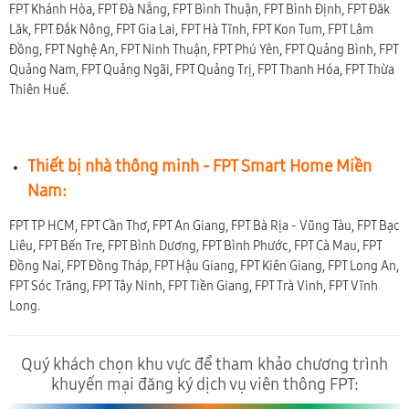
FPT Khánh Hòa, FPT Đà Nẵng, FPT Bình Thuận, FPT Bình Định, FPT Đăk
Lăk, FPT Đắk Nông, FPT Gia Lai, FPT Hà Tĩnh, FPT Kon Tum, FPT Lâm
Đồng, FPT Nghệ An, FPT Ninh Thuận, FPT Phú Yên, FPT Quảng Bình, FPT
Quảng Nam, FPT Quảng Ngãi, FPT Quảng Trị, FPT Thanh Hóa, FPT Thừa
Thiên Huế.
Thiết bị nhà thông minh - FPT Smart Home Miền
Nam:
FPT TP HCM, FPT Cần Thơ, FPT An Giang, FPT Bà Rịa - Vũng Tàu, FPT Bạc
Liêu, FPT Bến Tre, FPT Bình Dương, FPT Bình Phước, FPT Cà Mau, FPT
Đồng Nai, FPT Đồng Tháp, FPT Hậu Giang, FPT Kiên Giang, FPT Long An,
FPT Sóc Trăng, FPT Tây Ninh, FPT Tiền Giang, FPT Trà Vinh, FPT Vĩnh
Long.
Quý khách chọn khu vực để tham khảo chương trình
khuyến mại đăng ký dịch vụ viên thông FPT: