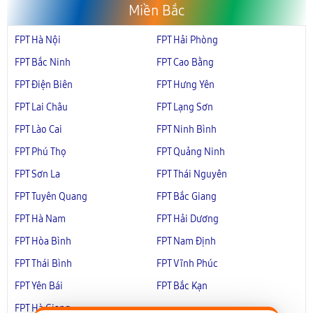
Miền Bắc
FPT Hà Nội
FPT Hải Phòng
FPT Bắc Ninh
FPT Cao Bằng
FPT Điện Biên
FPT Hưng Yên
FPT Lai Châu
FPT Lạng Sơn
FPT Lào Cai
FPT Ninh Bình
FPT Phú Thọ
FPT Quảng Ninh
FPT Sơn La
FPT Thái Nguyên
FPT Tuyên Quang
FPT Bắc Giang
FPT Hà Nam
FPT Hải Dương
FPT Hòa Bình
FPT Nam Định
FPT Thái Bình
FPT Vĩnh Phúc
FPT Yên Bái
FPT Bắc Kạn
FPT Hà Giang