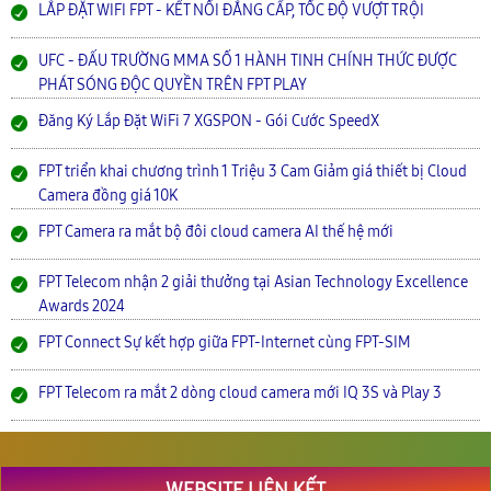
LẮP ĐẶT WIFI FPT - KẾT NỐI ĐẲNG CẤP, TỐC ĐỘ VƯỢT TRỘI
UFC - ĐẤU TRƯỜNG MMA SỐ 1 HÀNH TINH CHÍNH THỨC ĐƯỢC
PHÁT SÓNG ĐỘC QUYỀN TRÊN FPT PLAY
Đăng Ký Lắp Đặt WiFi 7 XGSPON - Gói Cước SpeedX
FPT triển khai chương trình 1 Triệu 3 Cam Giảm giá thiết bị Cloud
Camera đồng giá 10K
FPT Camera ra mắt bộ đôi cloud camera AI thế hệ mới
FPT Telecom nhận 2 giải thưởng tại Asian Technology Excellence
Awards 2024
FPT Connect Sự kết hợp giữa FPT-Internet cùng FPT-SIM
FPT Telecom ra mắt 2 dòng cloud camera mới IQ 3S và Play 3
WEBSITE LIÊN KẾT