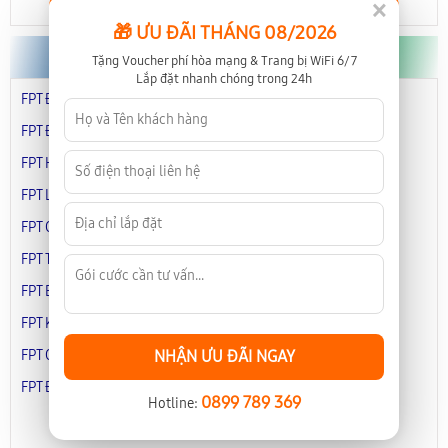
×
🎁 ƯU ĐÃI THÁNG 08/2026
Miền Trung
Tặng Voucher phí hòa mạng & Trang bị WiFi 6/7
Lắp đặt nhanh chóng trong 24h
FPT Đà Nẵng
FPT Huế
FPT Đắk Lắk
FPT Gia Lai
FPT Hà Tĩnh
FPT Khánh Hòa
FPT Lâm Đồng
FPT Nghệ An
FPT Quảng Ngãi
FPT Quảng Trị
FPT Thanh Hóa
FPT Phú Yên
FPT Bình Định
FPT Bình Thuận
FPT Kon Tum
FPT Ninh Thuận
FPT Quảng Bình
FPT Quảng Nam
NHẬN ƯU ĐÃI NGAY
FPT Đắk Nông
0899 789 369
Hotline: