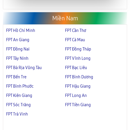
Miền Nam
FPT Hồ Chí Minh
FPT Cần Thơ
FPT An Giang
FPT Cà Mau
FPT Đồng Nai
FPT Đồng Tháp
FPT Tây Ninh
FPT Vĩnh Long
FPT Bà Rịa Vũng Tàu
FPT Bạc Liêu
FPT Bến Tre
FPT Bình Dương
FPT Bình Phước
FPT Hậu Giang
FPT Kiên Giang
FPT Long An
FPT Sóc Trăng
FPT Tiền Giang
FPT Trà Vinh