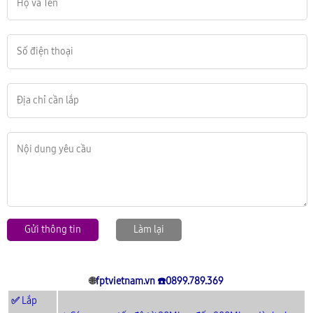
Gửi thông tin
Làm lại
🌐
fptvietnam.vn
☎️0899.789.369
✅
Lắp