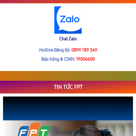
Chat Zalo
Hotline Đăng Ký:
0899 789 369
Báo hỏng & CSKH:
19006600
TIN TỨC FPT