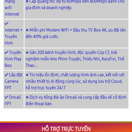
mạng
⭐
Cáp quang tốc độ từ 80Mbps đến 800Mbps dành cho
wifi
gia đình và doanh nghiệp.
Internet
✅
Internet +
⭐
Miễn phí Modem WiFi + Đầu thu TV Box 4K, ưu đãi lên
Truyền
đến 40% giá cước.
hình
✅
Truyền
⭐
Gần 200 kênh truyền hình, độc quyền Cúp C1, trải
hình Play
nghiệm miễn kho Phim Truyện, Thiếu Nhi, KaraTivi, Thể
Box
Thao…
✅
Lắp đặt
⭐
Tín hiệu ổn định, chất lượng hình ảnh cao, kết nối với
Camera
nhiều thiết bị di động cùng lúc, sử dụng lưu trữ Cloud,
FPT
hỗ trợ trực tuyến 24/7.
✅
Oncall
⭐
Dịch vụ tổng đài ảo Oncall và cung cấp đầu số cố định
FPT
điện thoại bàn.
HỖ TRỢ TRỰC TUYẾN