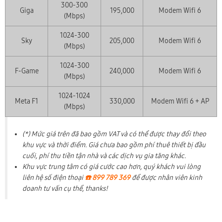
300-300
Giga
195,000
Modem Wifi 6
(Mbps)
1024-300
Sky
205,000
Modem Wifi 6
(Mbps)
1024-300
F-Game
240,000
Modem Wifi 6
(Mbps)
1024-1024
Meta F1
330,000
Modem Wifi 6 + AP
(Mbps)
(*) Mức giá trên đã bao gồm VAT và có thể được thay đổi theo
khu vực và thời điểm. Giá chưa bao gồm phí thuê thiết bị đầu
cuối, phí thu tiền tận nhà và các dịch vụ gia tăng khác.
Khu vực trung tâm có giá cước cao hơn, quý khách vui lòng
liên hệ số điện thoại
☎️ 899 789 369
để được nhân viên kinh
doanh tư vấn cụ thể, thanks!