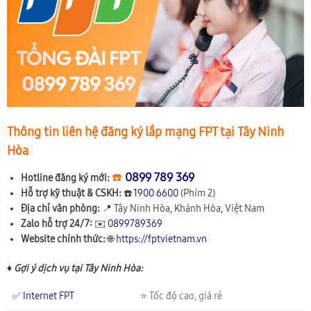
Thông tin liên hệ đăng ký lắp mạng FPT tại Tây Ninh
Hòa
☎️
0899 789 369
Hotline đăng ký mới:
Hỗ trợ kỹ thuật & CSKH:
☎️
1900 6600
(Phím 2)
Địa chỉ văn phòng:
📍
Tây Ninh Hòa, Khánh Hòa, Việt Nam
Zalo hỗ trợ 24/7:
✉️
0899789369
Website chính thức:
🌐
https://fptvietnam.vn
♦ Gợi ý dịch vụ tại Tây Ninh Hòa:
✅ Internet FPT
⭐ Tốc độ cao, giá rẻ