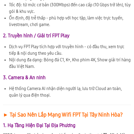
Tốc độ: từ mức cơ bản (300Mbps) đến cao cấp (10 Gbps trở lên), tùy
gói & khu vực.
Ổn định, độ trễ thấp - phù hợp với học tập, làm việc trực tuyến,
livestream, chơi game.
2. Truyền hình / Giải trí FPT Play
Dịch vụ FPT Play tích hợp với truyền hình - có đầu thu, xem trực
tiếp & nội dung theo yêu cầu.
Nội dung đa dạng: Bóng đá C1, K+, Kho phim 4K, Show giải trí hàng
đầu Việt Nam.
3. Camera & An ninh
Hệ thống Camera AI nhận diện người lạ, lưu trữ Cloud an toàn,
quản lý qua điện thoại.
► Tại Sao Nên Lắp Mạng Wifi FPT Tại Tây Ninh Hòa?
1. Hạ Tầng Hiện Đại Tại Địa Phương