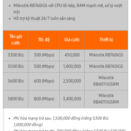
Mikrotik RB760iGS với CPU lõi kép, RAM mạnh mẽ, xử lý vượt
trội
Hỗ trợ kỹ thuật 24/7 luôn sẵn sàng
Tên gói
Tốc độ
Giá cước
Thiết bị
cước
S300 Biz
300 (Mbps)
450,000
Mikrotik RB760iGS
S500 Biz
500 (Mbps)
1,400,000
Mikrotik RB760iGS
Mikrotik
S600 Biz
600 (Mbps)
2,500,000
RB4011iGSRM
Mikrotik
S800 Biz
800 (Mbps)
3,400,000
RB4011iGSRM
Phí hòa mạng trả sau: 1,500,000 đồng (riêng S300 Biz
1,000,000 đồng)