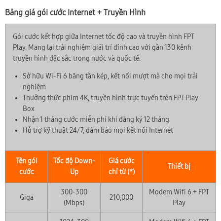
Bảng giá gói cước Internet + Truyền Hình
Gói cước kết hợp giữa Internet tốc độ cao và truyền hình FPT
Play. Mang lại trải nghiệm giải trí đỉnh cao với gần 130 kênh
truyền hình đặc sắc trong nước và quốc tế.
Sở hữu Wi-Fi 6 băng tần kép, kết nối mượt mà cho mọi trải
nghiệm
Thưởng thức phim 4K, truyền hình trực tuyến trên FPT Play
Box
Nhận 1 tháng cước miễn phí khi đăng ký 12 tháng
Hỗ trợ kỹ thuật 24/7, đảm bảo mọi kết nối Internet
Tên gói
Tốc độ Down-
Giá cước
Thiết bị
cước
Up
chỉ từ (*)
300-300
Modem Wifi 6 + FPT
Giga
210,000
(Mbps)
Play