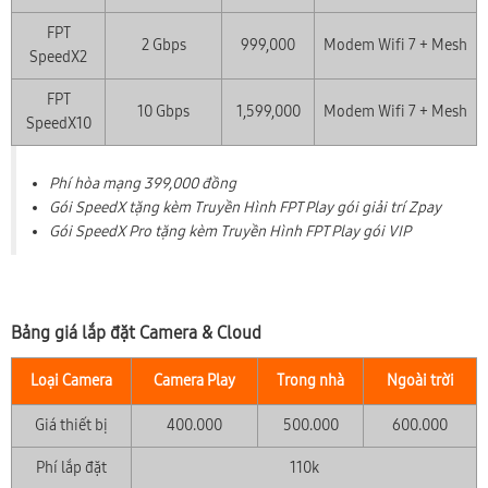
FPT
2 Gbps
999,000
Modem Wifi 7 + Mesh
SpeedX2
FPT
10 Gbps
1,599,000
Modem Wifi 7 + Mesh
SpeedX10
Phí hòa mạng 399,000 đồng
Gói SpeedX tặng kèm Truyền Hình FPT Play gói giải trí Zpay
Gói SpeedX Pro tặng kèm Truyền Hình FPT Play gói VIP
Bảng giá lắp đặt Camera & Cloud
Loại Camera
Camera Play
Trong nhà
Ngoài trời
Giá thiết bị
400.000
500.000
600.000
Phí lắp đặt
110k