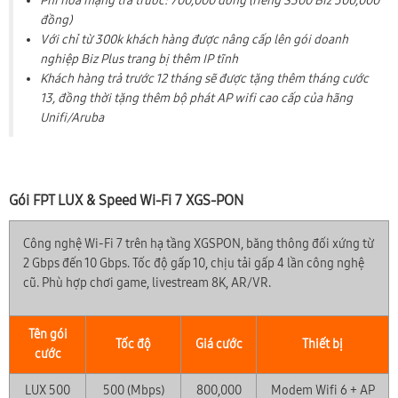
Phí hòa mạng trả trước: 700,000 đồng (riêng S300 Biz 500,000
đồng)
Với chỉ từ 300k khách hàng được nâng cấp lên gói doanh
nghiệp Biz Plus trang bị thêm IP tĩnh
Khách hàng trả trước 12 tháng sẽ được tặng thêm tháng cước
13, đồng thời tặng thêm bộ phát AP wifi cao cấp của hãng
Unifi/Aruba
Gói FPT LUX & Speed Wi-Fi 7 XGS-PON
Công nghệ Wi-Fi 7 trên hạ tầng XGSPON, băng thông đối xứng từ
2 Gbps đến 10 Gbps. Tốc độ gấp 10, chịu tải gấp 4 lần công nghệ
cũ. Phù hợp chơi game, livestream 8K, AR/VR.
Tên gói
Tốc độ
Giá cước
Thiết bị
cước
LUX 500
500 (Mbps)
800,000
Modem Wifi 6 + AP