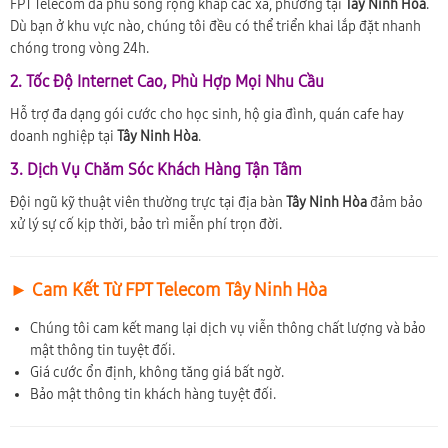
FPT Telecom đã phủ sóng rộng khắp các xã, phường tại
Tây Ninh Hòa
.
Dù bạn ở khu vực nào, chúng tôi đều có thể triển khai lắp đặt nhanh
chóng trong vòng 24h.
2. Tốc Độ Internet Cao, Phù Hợp Mọi Nhu Cầu
Hỗ trợ đa dạng gói cước cho học sinh, hộ gia đình, quán cafe hay
doanh nghiệp tại
Tây Ninh Hòa
.
3. Dịch Vụ Chăm Sóc Khách Hàng Tận Tâm
Đội ngũ kỹ thuật viên thường trực tại địa bàn
Tây Ninh Hòa
đảm bảo
xử lý sự cố kịp thời, bảo trì miễn phí trọn đời.
► Cam Kết Từ FPT Telecom Tây Ninh Hòa
Chúng tôi cam kết mang lại dịch vụ viễn thông chất lượng và bảo
mật thông tin tuyệt đối.
Giá cước ổn định, không tăng giá bất ngờ.
Bảo mật thông tin khách hàng tuyệt đối.