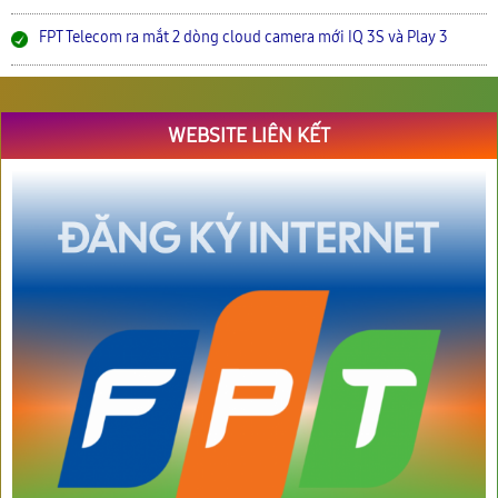
FPT Telecom ra mắt 2 dòng cloud camera mới IQ 3S và Play 3
WEBSITE LIÊN KẾT