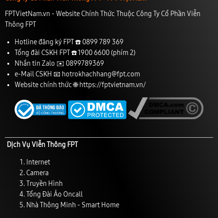
FPTVietNam.vn - Website Chính Thức Thuộc Công Ty Cổ Phần Viễn
Thông FPT
Hotline đăng ký FPT ☎️
0899 789 369
Tổng đài CSKH FPT ☎️
1900 6600
(phím 2)
Nhắn tin Zalo ✉️
0899789369
e-Mail CSKH 📧
hotrokhachhang@fpt.com
Website chính thức 🌐
https://fptvietnam.vn/
Dịch Vụ Viễn Thông FPT
Internet
Camera
Truyền Hình
Tổng Đài Ảo Oncall
Nhà Thông Minh - Smart Home