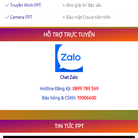
✅ Truyền Hình FPT
⭐ Kho giải trí đặc sắc
✅ Camera FPT
⭐ Bảo mật Cloud tiên tiến
HỖ TRỢ TRỰC TUYẾN
Chat Zalo
Hotline Đăng Ký:
0899 789 369
Báo hỏng & CSKH:
19006600
TIN TỨC FPT