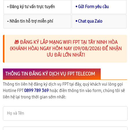
▪︎ Đăng ký tư vấn trực tuyến
• Gửi Form yêu cầu
▪︎ Nhắn tin hỗ trợ miễn phí
• Chat qua Zalo
🎁 ĐĂNG KÝ LẮP MẠNG WIFI FPT TẠI TÂY NINH HÒA
(KHÁNH HÒA) NGAY HÔM NAY (09/08/2026) ĐỂ NHẬN
ƯU ĐÃI LỚN NHẤT!
THÔNG TIN ĐĂNG KÝ DỊCH VỤ FPT TELECOM
Thông tin liên hệ đăng ký dịch vụ FPT tại đây, quý khách vui lòng gọi
Hotline FPT
0899 789 369
hoặc điền thông tin vào form, chúng tôi sẽ
liên hệ lại trong thời gian sớm nhất: