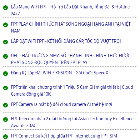
Lắp Mạng WiFi FPT - Hỗ Trợ Lắp Đặt Nhanh, Tổng Đài & Hotline
24/7
FPT PLAY CHÍNH THỨC PHÁT SÓNG NGOẠI HẠNG ANH TẠI VIỆT
NAM
LẮP ĐẶT WIFI FPT - KẾT NỐI ĐẲNG CẤP, TỐC ĐỘ VƯỢT TRỘI
UFC - ĐẤU TRƯỜNG MMA SỐ 1 HÀNH TINH CHÍNH THỨC ĐƯỢC
PHÁT SÓNG ĐỘC QUYỀN TRÊN FPT PLAY
Đăng Ký Lắp Đặt WiFi 7 XGSPON - Gói Cước SpeedX
FPT triển khai chương trình 1 Triệu 3 Cam Giảm giá thiết bị Cloud
Camera đồng giá 10K
FPT Camera ra mắt bộ đôi cloud camera AI thế hệ mới
FPT Telecom nhận 2 giải thưởng tại Asian Technology Excellence
Awards 2024
FPT Connect Sự kết hợp giữa FPT-Internet cùng FPT-SIM