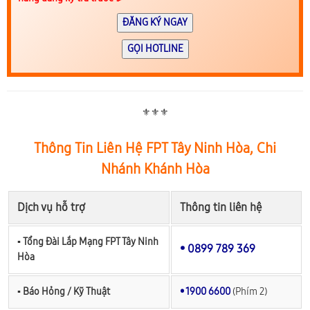
ĐĂNG KÝ NGAY
GỌI HOTLINE
⚜️⚜️⚜️
Thông Tin Liên Hệ FPT Tây Ninh Hòa, Chi
Nhánh Khánh Hòa
Dịch vụ hỗ trợ
Thông tin liên hệ
▪︎ Tổng Đài Lắp Mạng FPT Tây Ninh
• 0899 789 369
Hòa
▪︎ Báo Hỏng / Kỹ Thuật
• 1900 6600
(Phím 2)