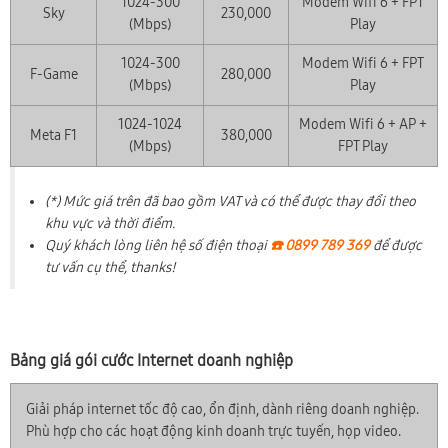
1024-300
Modem Wifi 6 + FPT
Sky
230,000
(Mbps)
Play
1024-300
Modem Wifi 6 + FPT
F-Game
280,000
(Mbps)
Play
1024-1024
Modem Wifi 6 + AP +
Meta F1
380,000
(Mbps)
FPT Play
(*) Mức giá trên đã bao gồm VAT và có thể được thay đổi theo
khu vực và thời điểm.
Quý khách lòng liên hệ số điện thoại
☎️ 0899 789 369
để được
tư vấn cụ thể, thanks!
Bảng giá gói cước Internet doanh nghiệp
Giải pháp internet tốc độ cao, ổn định, dành riêng doanh nghiệp.
Phù hợp cho các hoạt động kinh doanh trực tuyến, họp video.