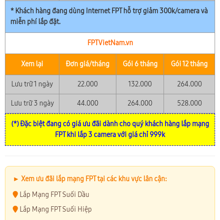
* Khách hàng đang dùng Internet FPT hỗ trợ giảm 300k/camera và
miễn phí lắp đặt.
FPTVietNam.vn
Xem lại
Đơn giá/tháng
Gói 6 tháng
Gói 12 tháng
Lưu trữ 1 ngày
22.000
132.000
264.000
Lưu trữ 3 ngày
44.000
264.000
528.000
(*) Đặc biệt đang có giá ưu đãi dành cho quý khách hàng lắp mạng
FPT khi lắp 3 camera với giá chỉ 999k
► Xem ưu đãi lắp mạng FPT tại các khu vực lân cận:
Lắp Mạng FPT Suối Dầu
Lắp Mạng FPT Suối Hiệp