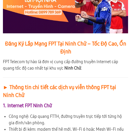
Đăng Ký Lắp Mạng FPT Tại Ninh Chử – Tốc Độ Cao, Ổn
Định
FPT Telecom tự hào là đơn vị cung cấp đường truyền Internet cáp
quang tốc độ cao nhất tại khu vực
Ninh Chử
.
► Thông tin chi tiết các dịch vụ viễn thông FPT tại
Ninh Chử
1. Internet FPT Ninh Chử
Công nghệ: Cáp quang FTTH, đường truyền trực tiếp tới từng hộ
gia đình/văn phòng.
Thiết bị đi kèm: modem thế hệ mới, Wi-Fi 6 hoặc Mesh Wi-Fi nếu