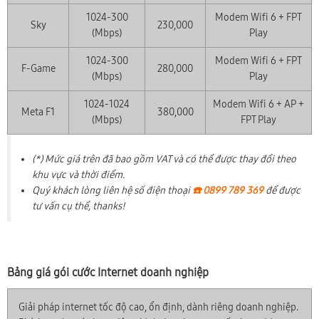
1024-300
Modem Wifi 6 + FPT
Sky
230,000
(Mbps)
Play
1024-300
Modem Wifi 6 + FPT
F-Game
280,000
(Mbps)
Play
1024-1024
Modem Wifi 6 + AP +
Meta F1
380,000
(Mbps)
FPT Play
(*) Mức giá trên đã bao gồm VAT và có thể được thay đổi theo
khu vực và thời điểm.
Quý khách lòng liên hệ số điện thoại
☎️ 0899 789 369
để được
tư vấn cụ thể, thanks!
Bảng giá gói cước Internet doanh nghiệp
Giải pháp internet tốc độ cao, ổn định, dành riêng doanh nghiệp.