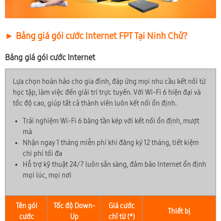
► Bảng giá gói cước Internet FPT Tại Ninh Chử?
Bảng giá gói cước Internet
Lựa chọn hoàn hảo cho gia đình, đáp ứng mọi nhu cầu kết nối từ
học tập, làm việc đến giải trí trực tuyến. Với Wi-Fi 6 hiện đại và
tốc độ cao, giúp tất cả thành viên luôn kết nối ổn định.
Trải nghiệm Wi-Fi 6 băng tần kép với kết nối ổn định, mượt
mà
Nhận ngay 1 tháng miễn phí khi đăng ký 12 tháng, tiết kiệm
chi phí tối đa
Hỗ trợ kỹ thuật 24/7 luôn sẵn sàng, đảm bảo Internet ổn định
mọi lúc, mọi nơi
Tên gói
Tốc độ Down-
Giá cước
Thiết bị
cước
Up
chỉ từ (*)