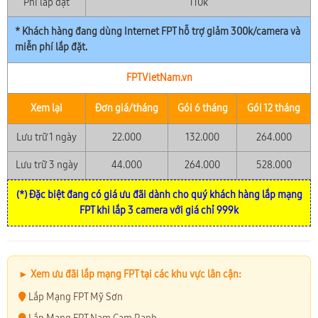
Phí lắp đặt
110k
* Khách hàng đang dùng Internet FPT hỗ trợ giảm 300k/camera và
miễn phí lắp đặt.
FPTVietNam.vn
Xem lại
Đơn giá/tháng
Gói 6 tháng
Gói 12 tháng
Lưu trữ 1 ngày
22.000
132.000
264.000
Lưu trữ 3 ngày
44.000
264.000
528.000
(*) Đặc biệt đang có giá ưu đãi dành cho quý khách hàng lắp mạng
FPT khi lắp 3 camera với giá chỉ 999k
► Xem ưu đãi lắp mạng FPT tại các khu vực lân cận:
Lắp Mạng FPT Mỹ Sơn