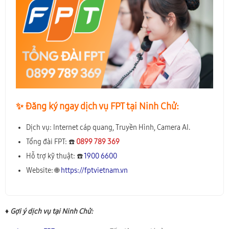
✨️ Đăng ký ngay dịch vụ FPT tại Ninh Chử:
Dịch vụ: Internet cáp quang, Truyền Hình, Camera AI.
Tổng đài FPT: ☎️
0899 789 369
Hỗ trợ kỹ thuật: ☎️
1900 6600
Website: 🌐
https://fptvietnam.vn
♦ Gợi ý dịch vụ tại Ninh Chử: