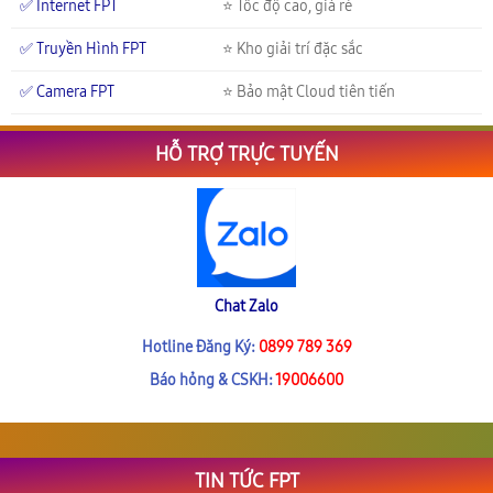
✅ Internet FPT
⭐ Tốc độ cao, giá rẻ
✅ Truyền Hình FPT
⭐ Kho giải trí đặc sắc
✅ Camera FPT
⭐ Bảo mật Cloud tiên tiến
HỖ TRỢ TRỰC TUYẾN
Chat Zalo
Hotline Đăng Ký:
0899 789 369
Báo hỏng & CSKH:
19006600
TIN TỨC FPT