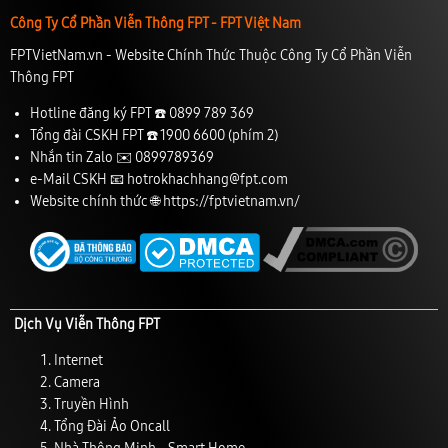
Công Ty Cổ Phần Viễn Thông FPT - FPT Việt Nam
FPTVietNam.vn - Website Chính Thức Thuộc Công Ty Cổ Phần Viễn
Thông FPT
Hotline đăng ký FPT ☎️
0899 789 369
Tổng đài CSKH FPT ☎️
1900 6600
(phím 2)
Nhắn tin Zalo ✉️
0899789369
e-Mail CSKH 📧
hotrokhachhang@fpt.com
Website chính thức 🌐
https://fptvietnam.vn/
Dịch Vụ Viễn Thông FPT
Internet
Camera
Truyền Hình
Tổng Đài Ảo Oncall