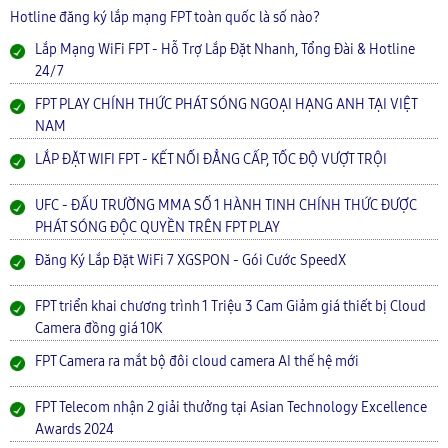
Hotline đăng ký lắp mạng FPT toàn quốc là số nào?
Lắp Mạng WiFi FPT - Hỗ Trợ Lắp Đặt Nhanh, Tổng Đài & Hotline
24/7
FPT PLAY CHÍNH THỨC PHÁT SÓNG NGOẠI HẠNG ANH TẠI VIỆT
NAM
LẮP ĐẶT WIFI FPT - KẾT NỐI ĐẲNG CẤP, TỐC ĐỘ VƯỢT TRỘI
UFC - ĐẤU TRƯỜNG MMA SỐ 1 HÀNH TINH CHÍNH THỨC ĐƯỢC
PHÁT SÓNG ĐỘC QUYỀN TRÊN FPT PLAY
Đăng Ký Lắp Đặt WiFi 7 XGSPON - Gói Cước SpeedX
FPT triển khai chương trình 1 Triệu 3 Cam Giảm giá thiết bị Cloud
Camera đồng giá 10K
FPT Camera ra mắt bộ đôi cloud camera AI thế hệ mới
FPT Telecom nhận 2 giải thưởng tại Asian Technology Excellence
Awards 2024