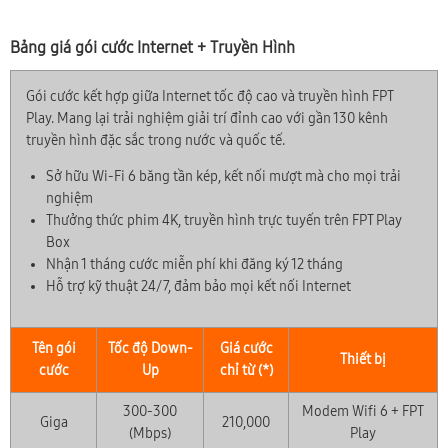
Bảng giá gói cước Internet + Truyền Hình
Gói cước kết hợp giữa Internet tốc độ cao và truyền hình FPT
Play. Mang lại trải nghiệm giải trí đỉnh cao với gần 130 kênh
truyền hình đặc sắc trong nước và quốc tế.
Sở hữu Wi-Fi 6 băng tần kép, kết nối mượt mà cho mọi trải
nghiệm
Thưởng thức phim 4K, truyền hình trực tuyến trên FPT Play
Box
Nhận 1 tháng cước miễn phí khi đăng ký 12 tháng
Hỗ trợ kỹ thuật 24/7, đảm bảo mọi kết nối Internet
Tên gói
Tốc độ Down-
Giá cước
Thiết bị
cước
Up
chỉ từ (*)
300-300
Modem Wifi 6 + FPT
Giga
210,000
(Mbps)
Play