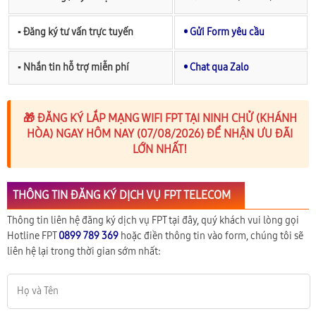
▪︎ Đăng ký tư vấn trực tuyến
• Gửi Form yêu cầu
▪︎ Nhắn tin hỗ trợ miễn phí
• Chat qua Zalo
🎁 ĐĂNG KÝ LẮP MẠNG WIFI FPT TẠI NINH CHỬ (KHÁNH
HÒA) NGAY HÔM NAY (07/08/2026) ĐỂ NHẬN ƯU ĐÃI
LỚN NHẤT!
THÔNG TIN ĐĂNG KÝ DỊCH VỤ FPT TELECOM
Thông tin liên hệ đăng ký dịch vụ FPT tại đây, quý khách vui lòng gọi
Hotline FPT
0899 789 369
hoặc điền thông tin vào form, chúng tôi sẽ
liên hệ lại trong thời gian sớm nhất: