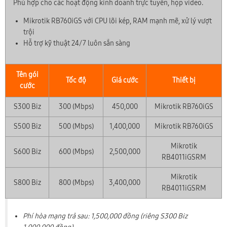
Phù hợp cho các hoạt động kinh doanh trực tuyến, họp video.
Mikrotik RB760iGS với CPU lõi kép, RAM mạnh mẽ, xử lý vượt
trội
Hỗ trợ kỹ thuật 24/7 luôn sẵn sàng
Tên gói
Tốc độ
Giá cước
Thiết bị
cước
S300 Biz
300 (Mbps)
450,000
Mikrotik RB760iGS
S500 Biz
500 (Mbps)
1,400,000
Mikrotik RB760iGS
Mikrotik
S600 Biz
600 (Mbps)
2,500,000
RB4011iGSRM
Mikrotik
S800 Biz
800 (Mbps)
3,400,000
RB4011iGSRM
Phí hòa mạng trả sau: 1,500,000 đồng (riêng S300 Biz