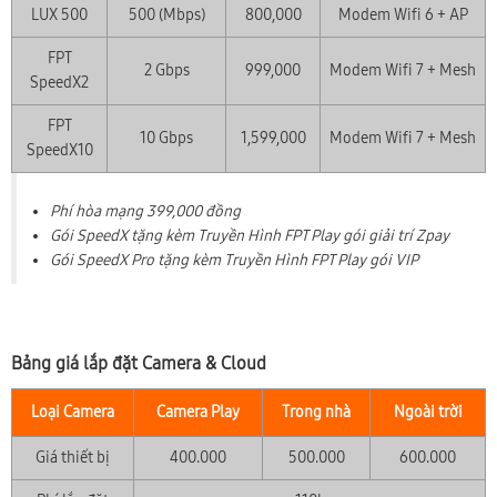
LUX 500
500 (Mbps)
800,000
Modem Wifi 6 + AP
FPT
2 Gbps
999,000
Modem Wifi 7 + Mesh
SpeedX2
FPT
10 Gbps
1,599,000
Modem Wifi 7 + Mesh
SpeedX10
Phí hòa mạng 399,000 đồng
Gói SpeedX tặng kèm Truyền Hình FPT Play gói giải trí Zpay
Gói SpeedX Pro tặng kèm Truyền Hình FPT Play gói VIP
Bảng giá lắp đặt Camera & Cloud
Loại Camera
Camera Play
Trong nhà
Ngoài trời
Giá thiết bị
400.000
500.000
600.000