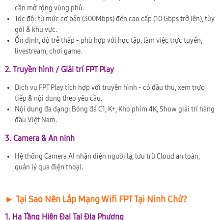
cần mở rộng vùng phủ.
Tốc độ: từ mức cơ bản (300Mbps) đến cao cấp (10 Gbps trở lên), tùy
gói & khu vực.
Ổn định, độ trễ thấp - phù hợp với học tập, làm việc trực tuyến,
livestream, chơi game.
2. Truyền hình / Giải trí FPT Play
Dịch vụ FPT Play tích hợp với truyền hình - có đầu thu, xem trực
tiếp & nội dung theo yêu cầu.
Nội dung đa dạng: Bóng đá C1, K+, Kho phim 4K, Show giải trí hàng
đầu Việt Nam.
3. Camera & An ninh
Hệ thống Camera AI nhận diện người lạ, lưu trữ Cloud an toàn,
quản lý qua điện thoại.
► Tại Sao Nên Lắp Mạng Wifi FPT Tại Ninh Chử?
1. Hạ Tầng Hiện Đại Tại Địa Phương