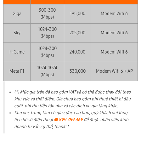
300-300
Giga
195,000
Modem Wifi 6
(Mbps)
1024-300
Sky
205,000
Modem Wifi 6
(Mbps)
1024-300
F-Game
240,000
Modem Wifi 6
(Mbps)
1024-1024
Meta F1
330,000
Modem Wifi 6 + AP
(Mbps)
(*) Mức giá trên đã bao gồm VAT và có thể được thay đổi theo
khu vực và thời điểm. Giá chưa bao gồm phí thuê thiết bị đầu
cuối, phí thu tiền tận nhà và các dịch vụ gia tăng khác.
Khu vực trung tâm có giá cước cao hơn, quý khách vui lòng
liên hệ số điện thoại
☎️ 899 789 369
để được nhân viên kinh
doanh tư vấn cụ thể, thanks!