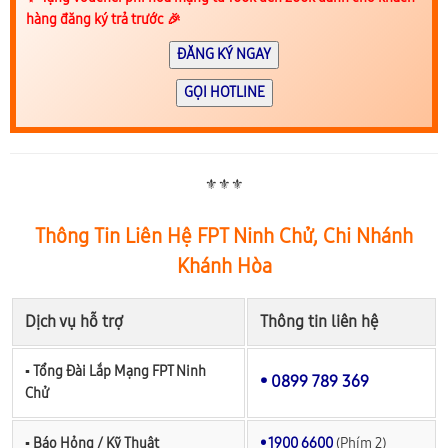
hàng đăng ký trả trước 🎉
ĐĂNG KÝ NGAY
GỌI HOTLINE
⚜️⚜️⚜️
Thông Tin Liên Hệ FPT Ninh Chử, Chi Nhánh
Khánh Hòa
Dịch vụ hỗ trợ
Thông tin liên hệ
▪︎ Tổng Đài Lắp Mạng FPT Ninh
• 0899 789 369
Chử
▪︎ Báo Hỏng / Kỹ Thuật
• 1900 6600
(Phím 2)