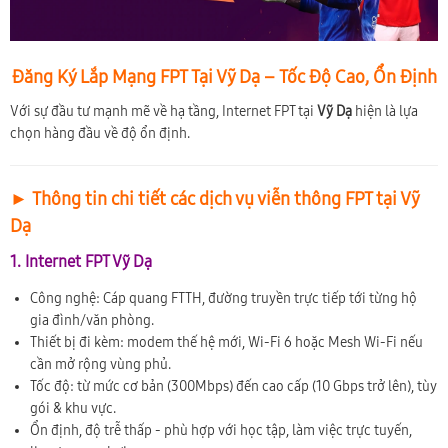
Đăng Ký Lắp Mạng FPT Tại Vỹ Dạ – Tốc Độ Cao, Ổn Định
Với sự đầu tư mạnh mẽ về hạ tầng, Internet FPT tại
Vỹ Dạ
hiện là lựa
chọn hàng đầu về độ ổn định.
► Thông tin chi tiết các dịch vụ viễn thông FPT tại Vỹ
Dạ
1. Internet FPT Vỹ Dạ
Công nghệ: Cáp quang FTTH, đường truyền trực tiếp tới từng hộ
gia đình/văn phòng.
Thiết bị đi kèm: modem thế hệ mới, Wi-Fi 6 hoặc Mesh Wi-Fi nếu
cần mở rộng vùng phủ.
Tốc độ: từ mức cơ bản (300Mbps) đến cao cấp (10 Gbps trở lên), tùy
gói & khu vực.
Ổn định, độ trễ thấp - phù hợp với học tập, làm việc trực tuyến,