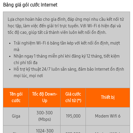
Bảng giá gói cước Internet
Lựa chọn hoàn hảo cho gia đình, đáp ứng mọi nhu cầu kết nối từ
học tập, làm việc đến giải trí trực tuyến. Với Wi-Fi 6 hiện đại và
tốc độ cao, giúp tất cả thành viên luôn kết nối ổn định.
Trải nghiệm Wi-Fi 6 băng tần kép với kết nối ổn định, mượt
mà
Nhận ngay 1 tháng miễn phí khi đăng ký 12 tháng, tiết kiệm
chi phí tối đa
Hỗ trợ kỹ thuật 24/7 luôn sẵn sàng, đảm bảo Internet ổn định
mọi lúc, mọi nơi
Tên gói
Tốc độ Down-
Giá cước
Thiết bị
cước
Up
chỉ từ (*)
300-300
Giga
195,000
Modem Wifi 6
(Mbps)
1024-300