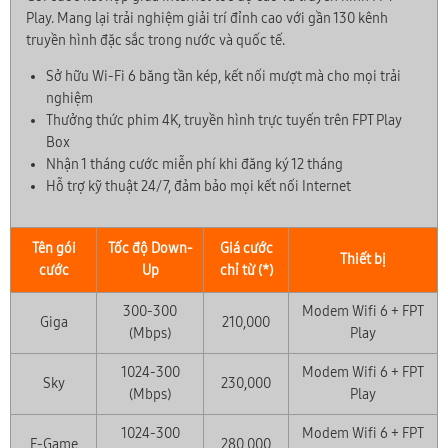
Play. Mang lại trải nghiệm giải trí đỉnh cao với gần 130 kênh
truyền hình đặc sắc trong nước và quốc tế.
Sở hữu Wi-Fi 6 băng tần kép, kết nối mượt mà cho mọi trải
nghiệm
Thưởng thức phim 4K, truyền hình trực tuyến trên FPT Play
Box
Nhận 1 tháng cước miễn phí khi đăng ký 12 tháng
Hỗ trợ kỹ thuật 24/7, đảm bảo mọi kết nối Internet
Tên gói
Tốc độ Down-
Giá cước
Thiết bị
cước
Up
chỉ từ (*)
300-300
Modem Wifi 6 + FPT
Giga
210,000
(Mbps)
Play
1024-300
Modem Wifi 6 + FPT
Sky
230,000
(Mbps)
Play
1024-300
Modem Wifi 6 + FPT
F-Game
280,000