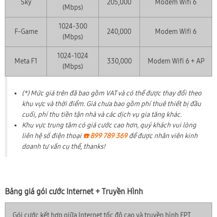
Sky
205,000
Modem Wifi 6
(Mbps)
1024-300
F-Game
240,000
Modem Wifi 6
(Mbps)
1024-1024
Meta F1
330,000
Modem Wifi 6 + AP
(Mbps)
(*) Mức giá trên đã bao gồm VAT và có thể được thay đổi theo
khu vực và thời điểm. Giá chưa bao gồm phí thuê thiết bị đầu
cuối, phí thu tiền tận nhà và các dịch vụ gia tăng khác.
Khu vực trung tâm có giá cước cao hơn, quý khách vui lòng
liên hệ số điện thoại
☎️ 899 789 369
để được nhân viên kinh
doanh tư vấn cụ thể, thanks!
Bảng giá gói cước Internet + Truyền Hình
Gói cước kết hợp giữa Internet tốc độ cao và truyền hình FPT