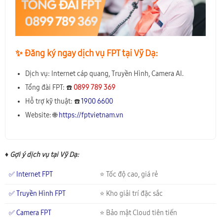
✨️ Đăng ký ngay dịch vụ FPT tại Vỹ Dạ:
Dịch vụ: Internet cáp quang, Truyền Hình, Camera AI.
Tổng đài FPT: ☎️
0899 789 369
Hỗ trợ kỹ thuật: ☎️
1900 6600
Website: 🌐
https://fptvietnam.vn
♦ Gợi ý dịch vụ tại Vỹ Dạ:
✅ Internet FPT
⭐ Tốc độ cao, giá rẻ
✅ Truyền Hình FPT
⭐ Kho giải trí đặc sắc
✅ Camera FPT
⭐ Bảo mật Cloud tiên tiến