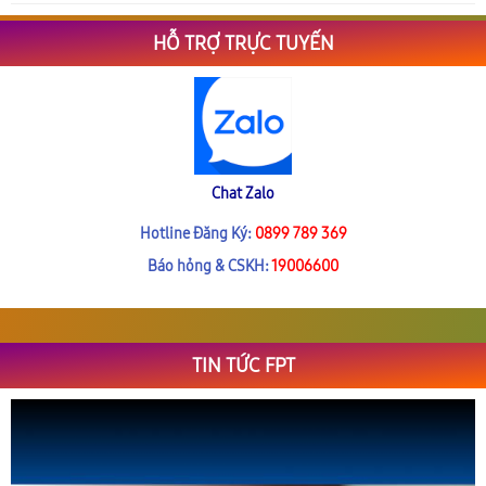
HỖ TRỢ TRỰC TUYẾN
Chat Zalo
Hotline Đăng Ký:
0899 789 369
Báo hỏng & CSKH:
19006600
TIN TỨC FPT