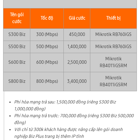
Tên gói
Tốc độ
Giá cước
Thiết bị
cước
S300 Biz
300 (Mbps)
450,000
Mikrotik RB760iGS
S500 Biz
500 (Mbps)
1,400,000
Mikrotik RB760iGS
Mikrotik
S600 Biz
600 (Mbps)
2,500,000
RB4011iGSRM
Mikrotik
S800 Biz
800 (Mbps)
3,400,000
RB4011iGSRM
Phí hòa mạng trả sau: 1,500,000 đồng (riêng S300 Biz
1,000,000 đồng)
Phí hòa mạng trả trước: 700,000 đồng (riêng S300 Biz 500,000
đồng)
Với chỉ từ 300k khách hàng được nâng cấp lên gói doanh
nghiệp Biz Plus trang bị thêm IP tĩnh