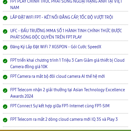
FPT PLAY CHÍNH THỨC PHÁT SÓNG NGOẠI HẠNG ANH TẠI VIỆT
NAM
LẮP ĐẶT WIFI FPT - KẾT NỐI ĐẲNG CẤP, TỐC ĐỘ VƯỢT TRỘI
UFC - ĐẤU TRƯỜNG MMA SỐ 1 HÀNH TINH CHÍNH THỨC ĐƯỢC
PHÁT SÓNG ĐỘC QUYỀN TRÊN FPT PLAY
Đăng Ký Lắp Đặt WiFi 7 XGSPON - Gói Cước SpeedX
FPT triển khai chương trình 1 Triệu 3 Cam Giảm giá thiết bị Cloud
Camera đồng giá 10K
FPT Camera ra mắt bộ đôi cloud camera AI thế hệ mới
FPT Telecom nhận 2 giải thưởng tại Asian Technology Excellence
Awards 2024
FPT Connect Sự kết hợp giữa FPT-Internet cùng FPT-SIM
FPT Telecom ra mắt 2 dòng cloud camera mới IQ 3S và Play 3