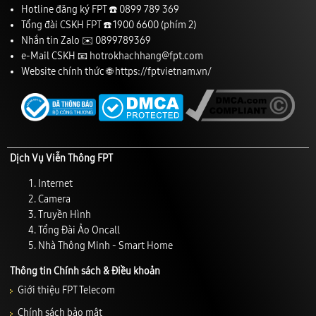
Hotline đăng ký FPT ☎️
0899 789 369
Tổng đài CSKH FPT ☎️
1900 6600
(phím 2)
Nhắn tin Zalo ✉️
0899789369
e-Mail CSKH 📧
hotrokhachhang@fpt.com
Website chính thức 🌐
https://fptvietnam.vn/
Dịch Vụ Viễn Thông FPT
Internet
Camera
Truyền Hình
Tổng Đài Ảo Oncall
Nhà Thông Minh - Smart Home
Thông tin Chính sách & Điều khoản
Giới thiệu FPT Telecom
Chính sách bảo mật