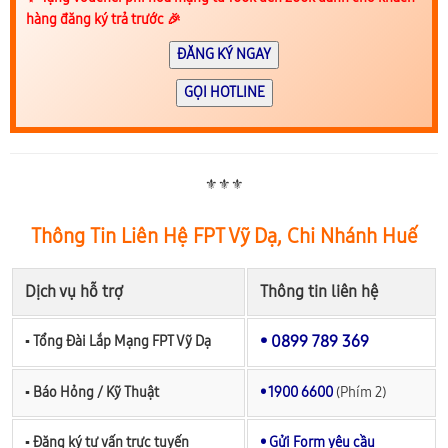
hàng đăng ký trả trước 🎉
ĐĂNG KÝ NGAY
GỌI HOTLINE
⚜️⚜️⚜️
Thông Tin Liên Hệ FPT Vỹ Dạ, Chi Nhánh Huế
Dịch vụ hỗ trợ
Thông tin liên hệ
• 0899 789 369
▪︎ Tổng Đài Lắp Mạng FPT Vỹ Dạ
▪︎ Báo Hỏng / Kỹ Thuật
• 1900 6600
(Phím 2)
▪︎ Đăng ký tư vấn trực tuyến
• Gửi Form yêu cầu