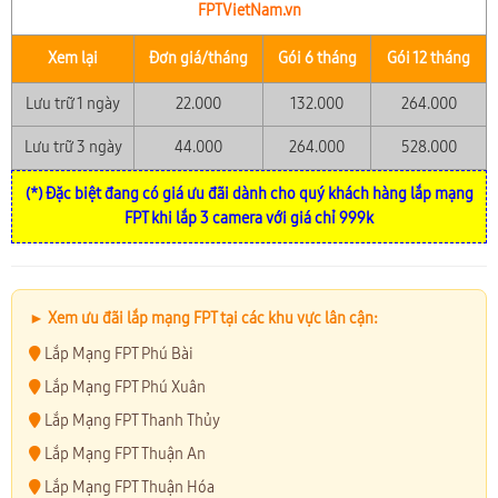
FPTVietNam.vn
Xem lại
Đơn giá/tháng
Gói 6 tháng
Gói 12 tháng
Lưu trữ 1 ngày
22.000
132.000
264.000
Lưu trữ 3 ngày
44.000
264.000
528.000
(*) Đặc biệt đang có giá ưu đãi dành cho quý khách hàng lắp mạng
FPT khi lắp 3 camera với giá chỉ 999k
► Xem ưu đãi lắp mạng FPT tại các khu vực lân cận:
Lắp Mạng FPT Phú Bài
Lắp Mạng FPT Phú Xuân
Lắp Mạng FPT Thanh Thủy
Lắp Mạng FPT Thuận An
Lắp Mạng FPT Thuận Hóa