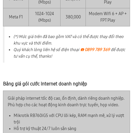
(Mbps)
Play
1024-1024
Modem Wifi 6 + AP +
Meta F1
380,000
(Mbps)
FPT Play
(*) Mức giá trên đã bao gồm VAT và có thể được thay đổi theo
khu vực và thời điểm.
Quý khách lòng liên hệ số điện thoại
☎️ 0899 789 369
để được
tư vấn cụ thể, thanks!
Bảng giá gói cước Internet doanh nghiệp
Giải pháp internet tốc độ cao, ổn định, dành riêng doanh nghiệp.
Phù hợp cho các hoạt động kinh doanh trực tuyến, họp video.
Mikrotik RB760iGS với CPU lõi kép, RAM mạnh mẽ, xử lý vượt
trội
Hỗ trợ kỹ thuật 24/7 luôn sẵn sàng