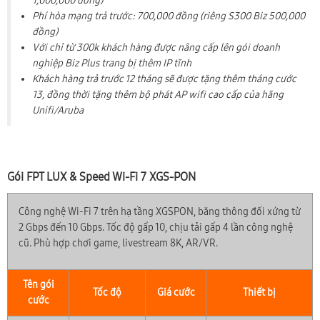
1,000,000 đồng)
Phí hòa mạng trả trước: 700,000 đồng (riêng S300 Biz 500,000
0899 789 369
Hotline:
đồng)
Với chỉ từ 300k khách hàng được nâng cấp lên gói doanh
nghiệp Biz Plus trang bị thêm IP tĩnh
Khách hàng trả trước 12 tháng sẽ được tặng thêm tháng cước
13, đồng thời tặng thêm bộ phát AP wifi cao cấp của hãng
Unifi/Aruba
Gói FPT LUX & Speed Wi-Fi 7 XGS-PON
Công nghệ Wi-Fi 7 trên hạ tầng XGSPON, băng thông đối xứng từ
2 Gbps đến 10 Gbps. Tốc độ gấp 10, chịu tải gấp 4 lần công nghệ
cũ. Phù hợp chơi game, livestream 8K, AR/VR.
Tên gói
Tốc độ
Giá cước
Thiết bị
cước