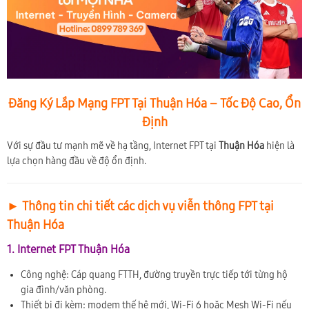
Đăng Ký Lắp Mạng FPT Tại Thuận Hóa – Tốc Độ Cao, Ổn
Định
Với sự đầu tư mạnh mẽ về hạ tầng, Internet FPT tại
Thuận Hóa
hiện là
lựa chọn hàng đầu về độ ổn định.
► Thông tin chi tiết các dịch vụ viễn thông FPT tại
Thuận Hóa
1. Internet FPT Thuận Hóa
Công nghệ: Cáp quang FTTH, đường truyền trực tiếp tới từng hộ
gia đình/văn phòng.
Thiết bị đi kèm: modem thế hệ mới, Wi-Fi 6 hoặc Mesh Wi-Fi nếu