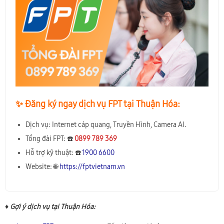
✨️ Đăng ký ngay dịch vụ FPT tại Thuận Hóa:
Dịch vụ: Internet cáp quang, Truyền Hình, Camera AI.
Tổng đài FPT: ☎️
0899 789 369
Hỗ trợ kỹ thuật: ☎️
1900 6600
Website: 🌐
https://fptvietnam.vn
♦ Gợi ý dịch vụ tại Thuận Hóa: