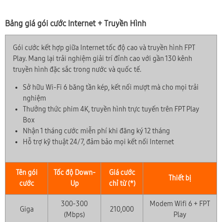
Bảng giá gói cước Internet + Truyền Hình
Gói cước kết hợp giữa Internet tốc độ cao và truyền hình FPT
Play. Mang lại trải nghiệm giải trí đỉnh cao với gần 130 kênh
truyền hình đặc sắc trong nước và quốc tế.
Sở hữu Wi-Fi 6 băng tần kép, kết nối mượt mà cho mọi trải
nghiệm
Thưởng thức phim 4K, truyền hình trực tuyến trên FPT Play
Box
Nhận 1 tháng cước miễn phí khi đăng ký 12 tháng
Hỗ trợ kỹ thuật 24/7, đảm bảo mọi kết nối Internet
Tên gói
Tốc độ Down-
Giá cước
Thiết bị
cước
Up
chỉ từ (*)
300-300
Modem Wifi 6 + FPT
Giga
210,000
(Mbps)
Play