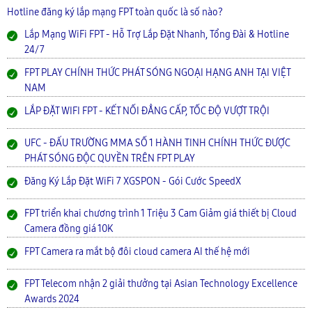
Hotline đăng ký lắp mạng FPT toàn quốc là số nào?
Lắp Mạng WiFi FPT - Hỗ Trợ Lắp Đặt Nhanh, Tổng Đài & Hotline
24/7
FPT PLAY CHÍNH THỨC PHÁT SÓNG NGOẠI HẠNG ANH TẠI VIỆT
NAM
LẮP ĐẶT WIFI FPT - KẾT NỐI ĐẲNG CẤP, TỐC ĐỘ VƯỢT TRỘI
UFC - ĐẤU TRƯỜNG MMA SỐ 1 HÀNH TINH CHÍNH THỨC ĐƯỢC
PHÁT SÓNG ĐỘC QUYỀN TRÊN FPT PLAY
Đăng Ký Lắp Đặt WiFi 7 XGSPON - Gói Cước SpeedX
FPT triển khai chương trình 1 Triệu 3 Cam Giảm giá thiết bị Cloud
Camera đồng giá 10K
FPT Camera ra mắt bộ đôi cloud camera AI thế hệ mới
FPT Telecom nhận 2 giải thưởng tại Asian Technology Excellence
Awards 2024