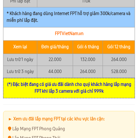
Phí lắp đặt
110k
* Khách hàng đang dùng Internet FPT hỗ trợ giảm 300k/camera và
miễn phí lắp đặt.
FPTVietNam.vn
Xem lại
Đơn giá/tháng
Gói 6 tháng
Gói 12 tháng
Lưu trữ 1 ngày
22.000
132.000
264.000
Lưu trữ 3 ngày
44.000
264.000
528.000
(*) Đặc biệt đang có giá ưu đãi dành cho quý khách hàng lắp mạng
FPT khi lắp 3 camera với giá chỉ 999k
► Xem ưu đãi lắp mạng FPT tại các khu vực lân cận:
Lắp Mạng FPT Phong Quảng