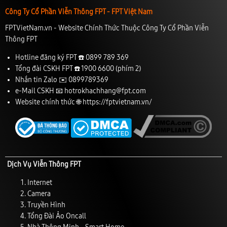
Công Ty Cổ Phần Viễn Thông FPT - FPT Việt Nam
FPTVietNam.vn - Website Chính Thức Thuộc Công Ty Cổ Phần Viễn
Thông FPT
Hotline đăng ký FPT ☎️
0899 789 369
Tổng đài CSKH FPT ☎️
1900 6600
(phím 2)
Nhắn tin Zalo ✉️
0899789369
e-Mail CSKH 📧
hotrokhachhang@fpt.com
Website chính thức 🌐
https://fptvietnam.vn/
Dịch Vụ Viễn Thông FPT
Internet
Camera
Truyền Hình
Tổng Đài Ảo Oncall