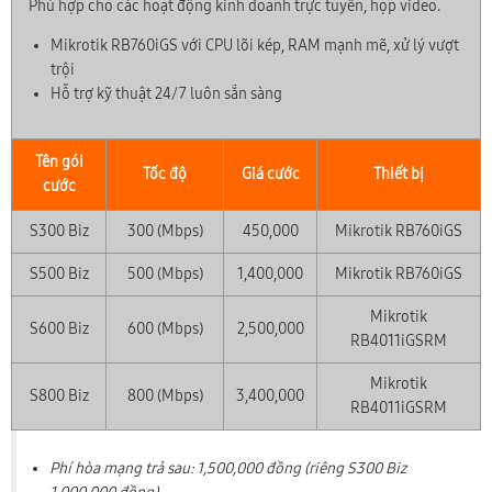
Phù hợp cho các hoạt động kinh doanh trực tuyến, họp video.
Mikrotik RB760iGS với CPU lõi kép, RAM mạnh mẽ, xử lý vượt
trội
Hỗ trợ kỹ thuật 24/7 luôn sẵn sàng
×
🎁 ƯU ĐÃI THÁNG 08/2026
Tên gói
Tặng Voucher phí hòa mạng & Trang bị WiFi 6/7
Tốc độ
Giá cước
Thiết bị
Lắp đặt nhanh chóng trong 24h
cước
S300 Biz
300 (Mbps)
450,000
Mikrotik RB760iGS
S500 Biz
500 (Mbps)
1,400,000
Mikrotik RB760iGS
Mikrotik
S600 Biz
600 (Mbps)
2,500,000
RB4011iGSRM
Mikrotik
S800 Biz
800 (Mbps)
3,400,000
RB4011iGSRM
Phí hòa mạng trả sau: 1,500,000 đồng (riêng S300 Biz
NHẬN ƯU ĐÃI NGAY