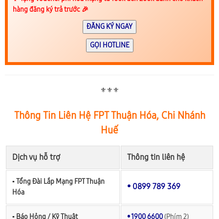
hàng đăng ký trả trước 🎉
ĐĂNG KÝ NGAY
GỌI HOTLINE
⚜️⚜️⚜️
Thông Tin Liên Hệ FPT Thuận Hóa, Chi Nhánh
Huế
Dịch vụ hỗ trợ
Thông tin liên hệ
▪︎ Tổng Đài Lắp Mạng FPT Thuận
• 0899 789 369
Hóa
▪︎ Báo Hỏng / Kỹ Thuật
• 1900 6600
(Phím 2)