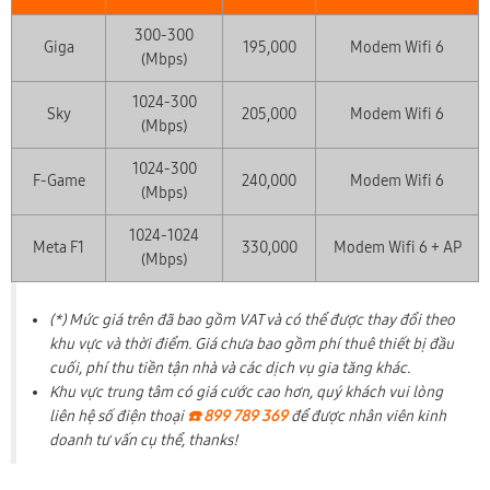
300-300
Giga
195,000
Modem Wifi 6
(Mbps)
1024-300
Sky
205,000
Modem Wifi 6
(Mbps)
1024-300
F-Game
240,000
Modem Wifi 6
(Mbps)
1024-1024
Meta F1
330,000
Modem Wifi 6 + AP
(Mbps)
(*) Mức giá trên đã bao gồm VAT và có thể được thay đổi theo
khu vực và thời điểm. Giá chưa bao gồm phí thuê thiết bị đầu
cuối, phí thu tiền tận nhà và các dịch vụ gia tăng khác.
Khu vực trung tâm có giá cước cao hơn, quý khách vui lòng
liên hệ số điện thoại
☎️ 899 789 369
để được nhân viên kinh
doanh tư vấn cụ thể, thanks!