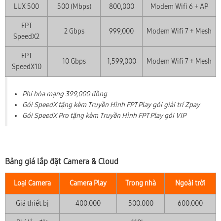
LUX 500
500 (Mbps)
800,000
Modem Wifi 6 + AP
FPT
2 Gbps
999,000
Modem Wifi 7 + Mesh
SpeedX2
FPT
10 Gbps
1,599,000
Modem Wifi 7 + Mesh
SpeedX10
Phí hòa mạng 399,000 đồng
Gói SpeedX tặng kèm Truyền Hình FPT Play gói giải trí Zpay
Gói SpeedX Pro tặng kèm Truyền Hình FPT Play gói VIP
Bảng giá lắp đặt Camera & Cloud
Loại Camera
Camera Play
Trong nhà
Ngoài trời
Giá thiết bị
400.000
500.000
600.000