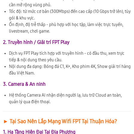
cần mở rộng vùng phủ.
Tốc độ: từ mức cơ bản (300Mbps) đến cao cấp (10 Gbps trở lên), tùy
gói & khu vực.
Ổn định, độ trễ thấp - phù hợp với học tập, làm việc trực tuyến,
livestream, chơi game.
2. Truyền hình / Giải trí FPT Play
Dịch vụ FPT Play tích hợp với truyền hình - có đầu thu, xem trực
tiếp & nội dung theo yêu cầu.
Nội dung đa dạng: Bóng đá C1, K+, Kho phim 4K, Show giải trí hàng
đầu Việt Nam.
3. Camera & An ninh
Hệ thống Camera AI nhận diện người lạ, lưu trữ Cloud an toàn,
quản lý qua điện thoại.
► Tại Sao Nên Lắp Mạng Wifi FPT Tại Thuận Hóa?
1. Hạ Tầng Hiện Đại Tại Địa Phương