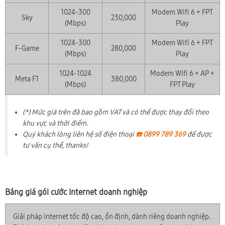
1024-300
Modem Wifi 6 + FPT
Sky
230,000
(Mbps)
Play
1024-300
Modem Wifi 6 + FPT
F-Game
280,000
(Mbps)
Play
1024-1024
Modem Wifi 6 + AP +
Meta F1
380,000
(Mbps)
FPT Play
(*) Mức giá trên đã bao gồm VAT và có thể được thay đổi theo
khu vực và thời điểm.
Quý khách lòng liên hệ số điện thoại
☎️ 0899 789 369
để được
tư vấn cụ thể, thanks!
Bảng giá gói cước Internet doanh nghiệp
Giải pháp internet tốc độ cao, ổn định, dành riêng doanh nghiệp.