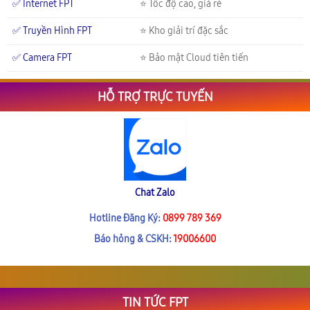
✅ Internet FPT
⭐ Tốc độ cao, giá rẻ
✅ Truyền Hình FPT
⭐ Kho giải trí đặc sắc
✅ Camera FPT
⭐ Bảo mật Cloud tiên tiến
HỖ TRỢ TRỰC TUYẾN
Chat Zalo
Hotline Đăng Ký:
0899 789 369
Báo hỏng & CSKH:
19006600
TIN TỨC FPT