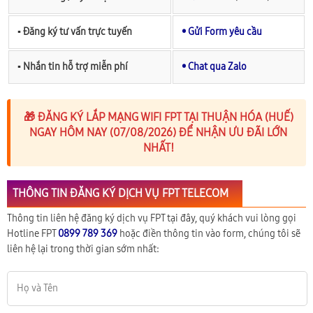
▪︎ Đăng ký tư vấn trực tuyến
• Gửi Form yêu cầu
▪︎ Nhắn tin hỗ trợ miễn phí
• Chat qua Zalo
🎁 ĐĂNG KÝ LẮP MẠNG WIFI FPT TẠI THUẬN HÓA (HUẾ)
NGAY HÔM NAY (07/08/2026) ĐỂ NHẬN ƯU ĐÃI LỚN
NHẤT!
THÔNG TIN ĐĂNG KÝ DỊCH VỤ FPT TELECOM
Thông tin liên hệ đăng ký dịch vụ FPT tại đây, quý khách vui lòng gọi
Hotline FPT
0899 789 369
hoặc điền thông tin vào form, chúng tôi sẽ
liên hệ lại trong thời gian sớm nhất: