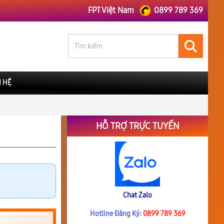
FPT Việt Nam
0899 789 369
N HỆ
HỖ TRỢ TRỰC TUYẾN
Chat Zalo
Hotline Đăng Ký:
0899 789 369