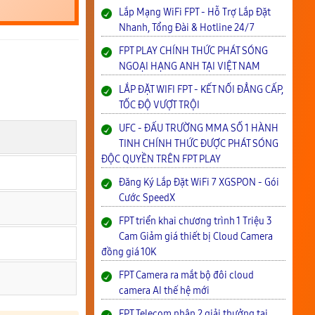
Lắp Mạng WiFi FPT - Hỗ Trợ Lắp Đặt
Nhanh, Tổng Đài & Hotline 24/7
FPT PLAY CHÍNH THỨC PHÁT SÓNG
NGOẠI HẠNG ANH TẠI VIỆT NAM
LẮP ĐẶT WIFI FPT - KẾT NỐI ĐẲNG CẤP,
TỐC ĐỘ VƯỢT TRỘI
UFC - ĐẤU TRƯỜNG MMA SỐ 1 HÀNH
TINH CHÍNH THỨC ĐƯỢC PHÁT SÓNG
ĐỘC QUYỀN TRÊN FPT PLAY
Đăng Ký Lắp Đặt WiFi 7 XGSPON - Gói
Cước SpeedX
FPT triển khai chương trình 1 Triệu 3
Cam Giảm giá thiết bị Cloud Camera
đồng giá 10K
FPT Camera ra mắt bộ đôi cloud
camera AI thế hệ mới
FPT Telecom nhận 2 giải thưởng tại