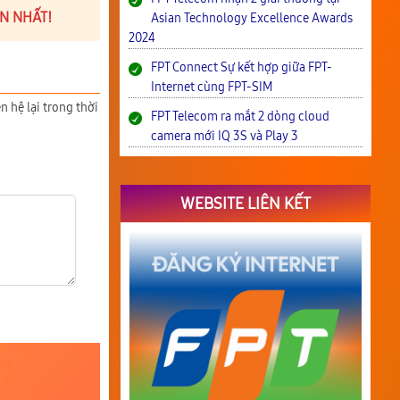
ỚN NHẤT!
Asian Technology Excellence Awards
2024
FPT Connect Sự kết hợp giữa FPT-
Internet cùng FPT-SIM
n hệ lại trong thời
FPT Telecom ra mắt 2 dòng cloud
camera mới IQ 3S và Play 3
WEBSITE LIÊN KẾT