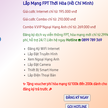
Lắp Mạng FPT Thới Hòa (Hồ Chí Minh)
Giá cước Internet chỉ từ: 195.000 vnđ
Giá cước Combo chỉ từ: 210.000 vnđ
Combo V.VIP Ngoại Hạng Anh chỉ từ: 269.000 vnđ
Đăng ký dịch vụ viễn thông FPT, hòa mạng mới chỉ từ 299k
phí, hỗ trợ 24/7. Liên hệ ngay
Hotline ☎️
0899 789 369
Đăng Ký WiFi Internet
Lắp Đặt Truyền Hình
Xem Ngoại Hạng Anh
Lắp Đặt Camera
Thiết Bị Smart Home
Lắp Điện Thoại Bàn
✨️ Tặng voucher phí hòa mạng từ 100k đến 200k dành cho
đăng ký trả trước 🎉
ĐĂNG KÝ NGAY
GỌI HOTLINE