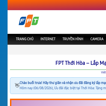
TRANG CHỦ
INTERNET
TRUYỀN HÌNH
CAMERA
FPT Việt Nam
FPT Hồ Chí Minh
Lắp Mạng FPT Thới Hòa
FPT Thới Hòa – Lắp M
Việ
Chào buổi trưa! Hãy thư giãn và nhận ưu đãi đăng ký lắp mạ
👋
Hôm nay (06/08/2026), Ưu đãi đặc biệt tại Thới Hòa: Tặng m