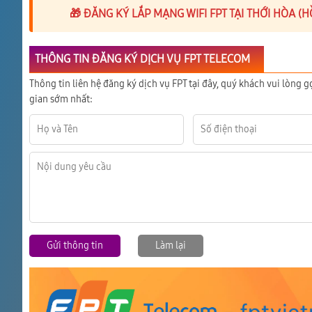
🎁 ĐĂNG KÝ LẮP MẠNG WIFI FPT TẠI THỚI HÒA (
THÔNG TIN ĐĂNG KÝ DỊCH VỤ FPT TELECOM
Thông tin liên hệ đăng ký dịch vụ FPT tại đây, quý khách vui lòng g
gian sớm nhất:
Gửi thông tin
Làm lại