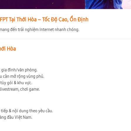
PT Tại Thới Hòa – Tốc Độ Cao, Ổn Định
mang đến trải nghiệm Internet nhanh chóng.
Thới Hòa
ộ gia đình/văn phòng.
ếu cần mở rộng vùng phủ.
tùy gói & khu vực.
 livestream, chơi game.
c tiếp & nội dung theo yêu cầu.
hàng đầu Việt Nam.