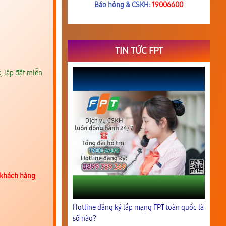
Báo hỏng & CSKH:
19006600
TIN TỨC FPT
, lắp đặt miễn
 khách hàng
Hotline đăng ký lắp mạng FPT toàn quốc là
số nào?