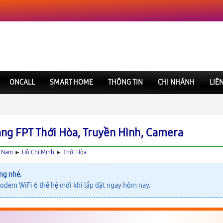
ONCALL
SMART HOME
THÔNG TIN
CHI NHÁNH
LIÊ
ạng FPT Thới Hòa, Truyền Hình, Camera
t Nam
►
Hồ Chí Minh
►
Thới Hòa
ng nhé.
odem WiFi 6 thế hệ mới khi lắp đặt ngay hôm nay.