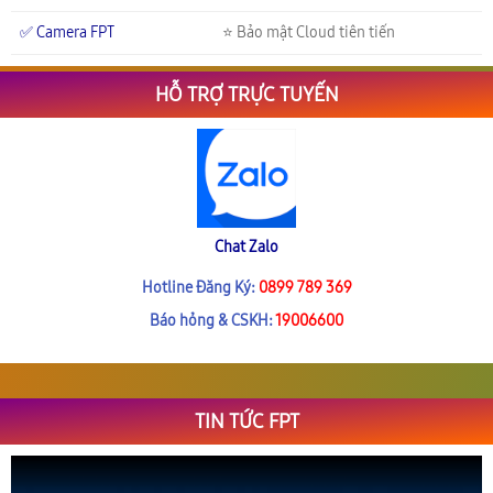
✅ Camera FPT
⭐ Bảo mật Cloud tiên tiến
HỖ TRỢ TRỰC TUYẾN
Chat Zalo
Hotline Đăng Ký:
0899 789 369
Báo hỏng & CSKH:
19006600
TIN TỨC FPT