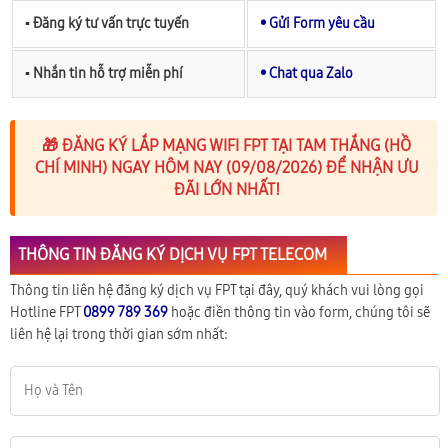
▪︎ Đăng ký tư vấn trực tuyến
• Gửi Form yêu cầu
▪︎ Nhắn tin hỗ trợ miễn phí
• Chat qua Zalo
🎁 ĐĂNG KÝ LẮP MẠNG WIFI FPT TẠI TAM THẮNG (HỒ
CHÍ MINH) NGAY HÔM NAY (09/08/2026) ĐỂ NHẬN ƯU
ĐÃI LỚN NHẤT!
THÔNG TIN ĐĂNG KÝ DỊCH VỤ FPT TELECOM
Thông tin liên hệ đăng ký dịch vụ FPT tại đây, quý khách vui lòng gọi
Hotline FPT
0899 789 369
hoặc điền thông tin vào form, chúng tôi sẽ
liên hệ lại trong thời gian sớm nhất: