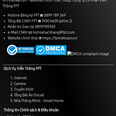
FPTVietNam.vn - Website Chính Thức Thuộc Công Ty Cổ Phần Viễn
Thông FPT
Hotline đăng ký FPT ☎️
0899 789 369
Tổng đài CSKH FPT ☎️
1900 6600
(phím 2)
Nhắn tin Zalo ✉️
0899789369
e-Mail CSKH 📧
hotrokhachhang@fpt.com
Website chính thức 🌐
https://fptvietnam.vn/
Dịch Vụ Viễn Thông FPT
Internet
Camera
Truyền Hình
Tổng Đài Ảo Oncall
Nhà Thông Minh - Smart Home
Thông tin Chính sách & Điều khoản