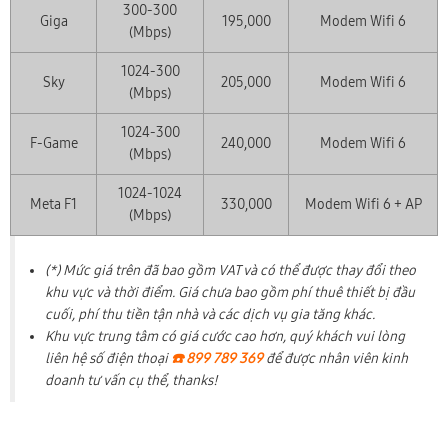
300-300
Giga
195,000
Modem Wifi 6
(Mbps)
1024-300
Sky
205,000
Modem Wifi 6
(Mbps)
1024-300
F-Game
240,000
Modem Wifi 6
(Mbps)
1024-1024
Meta F1
330,000
Modem Wifi 6 + AP
(Mbps)
(*) Mức giá trên đã bao gồm VAT và có thể được thay đổi theo
khu vực và thời điểm. Giá chưa bao gồm phí thuê thiết bị đầu
cuối, phí thu tiền tận nhà và các dịch vụ gia tăng khác.
Khu vực trung tâm có giá cước cao hơn, quý khách vui lòng
liên hệ số điện thoại
☎️ 899 789 369
để được nhân viên kinh
doanh tư vấn cụ thể, thanks!