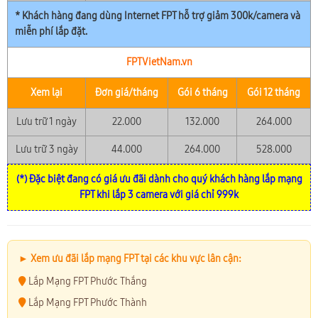
* Khách hàng đang dùng Internet FPT hỗ trợ giảm 300k/camera và
miễn phí lắp đặt.
FPTVietNam.vn
Xem lại
Đơn giá/tháng
Gói 6 tháng
Gói 12 tháng
Lưu trữ 1 ngày
22.000
132.000
264.000
Lưu trữ 3 ngày
44.000
264.000
528.000
(*) Đặc biệt đang có giá ưu đãi dành cho quý khách hàng lắp mạng
FPT khi lắp 3 camera với giá chỉ 999k
► Xem ưu đãi lắp mạng FPT tại các khu vực lân cận:
Lắp Mạng FPT Phước Thắng
Lắp Mạng FPT Phước Thành