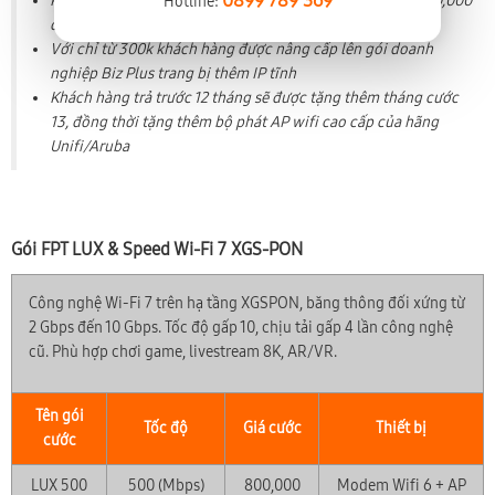
0899 789 369
Phí hòa mạng trả trước: 700,000 đồng (riêng S300 Biz 500,000
Hotline:
đồng)
Với chỉ từ 300k khách hàng được nâng cấp lên gói doanh
nghiệp Biz Plus trang bị thêm IP tĩnh
Khách hàng trả trước 12 tháng sẽ được tặng thêm tháng cước
13, đồng thời tặng thêm bộ phát AP wifi cao cấp của hãng
Unifi/Aruba
Gói FPT LUX & Speed Wi-Fi 7 XGS-PON
Công nghệ Wi-Fi 7 trên hạ tầng XGSPON, băng thông đối xứng từ
2 Gbps đến 10 Gbps. Tốc độ gấp 10, chịu tải gấp 4 lần công nghệ
cũ. Phù hợp chơi game, livestream 8K, AR/VR.
Tên gói
Tốc độ
Giá cước
Thiết bị
cước
LUX 500
500 (Mbps)
800,000
Modem Wifi 6 + AP