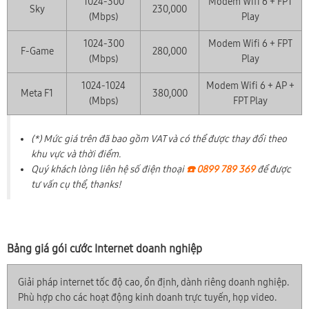
1024-300
Modem Wifi 6 + FPT
Sky
230,000
(Mbps)
Play
1024-300
Modem Wifi 6 + FPT
F-Game
280,000
(Mbps)
Play
1024-1024
Modem Wifi 6 + AP +
Meta F1
380,000
(Mbps)
FPT Play
(*) Mức giá trên đã bao gồm VAT và có thể được thay đổi theo
khu vực và thời điểm.
Quý khách lòng liên hệ số điện thoại
☎️ 0899 789 369
để được
tư vấn cụ thể, thanks!
Bảng giá gói cước Internet doanh nghiệp
Giải pháp internet tốc độ cao, ổn định, dành riêng doanh nghiệp.
Phù hợp cho các hoạt động kinh doanh trực tuyến, họp video.