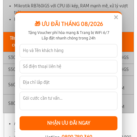
Mikrotik RB760iGS với CPU lõi kép, RAM mạnh mẽ, xử lý vượt
trội
×
Hỗ trợ kỹ thuật 24/7 luôn sẵn sàng
🎁 ƯU ĐÃI THÁNG 08/2026
Tặng Voucher phí hòa mạng & Trang bị WiFi 6/7
Lắp đặt nhanh chóng trong 24h
Tên gói
Tốc độ
Giá cước
Thiết bị
cước
S300 Biz
300 (Mbps)
450,000
Mikrotik RB760iGS
S500 Biz
500 (Mbps)
1,400,000
Mikrotik RB760iGS
Mikrotik
S600 Biz
600 (Mbps)
2,500,000
RB4011iGSRM
Mikrotik
S800 Biz
800 (Mbps)
3,400,000
RB4011iGSRM
NHẬN ƯU ĐÃI NGAY
Phí hòa mạng trả sau: 1,500,000 đồng (riêng S300 Biz
1,000,000 đồng)