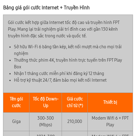
Bảng giá gói cước Internet + Truyền Hình
Gói cước kết hợp giữa Internet tốc độ cao và truyền hình FPT
Play. Mang lại trải nghiệm giải trí đỉnh cao với gần 130 kênh
truyền hình đặc sắc trong nước và quốc tế.
Sở hữu Wi-Fi 6 băng tần kép, kết nối mượt mà cho mọi trải
nghiệm
Thưởng thức phim 4K, truyền hình trực tuyến trên FPT Play
Box
Nhận 1 tháng cước miễn phí khi đăng ký 12 tháng
Hỗ trợ kỹ thuật 24/7, đảm bảo mọi kết nối Internet
Tên gói
Tốc độ Down-
Giá cước
Thiết bị
cước
Up
chỉ từ (*)
300-300
Modem Wifi 6 + FPT
Giga
210,000
(Mbps)
Play