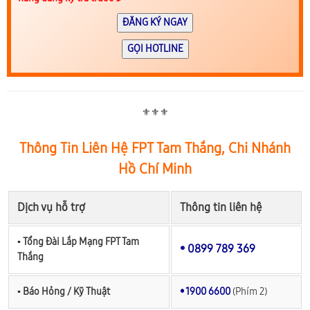
ĐĂNG KÝ NGAY
GỌI HOTLINE
⚜️⚜️⚜️
Thông Tin Liên Hệ FPT Tam Thắng, Chi Nhánh
Hồ Chí Minh
Dịch vụ hỗ trợ
Thông tin liên hệ
▪︎ Tổng Đài Lắp Mạng FPT Tam
• 0899 789 369
Thắng
▪︎ Báo Hỏng / Kỹ Thuật
• 1900 6600
(Phím 2)