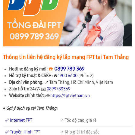
Thông tin liên hệ đăng ký lắp mạng FPT tại Tam Thắng
☎️
0899 789 369
Hotline đăng ký mới:
Hỗ trợ kỹ thuật & CSKH:
☎️
1900 6600
(Phím 2)
Địa chỉ văn phòng:
📍
Tam Thắng, Hồ Chí Minh, Việt Nam
Zalo hỗ trợ 24/7:
✉️
0899789369
Website chính thức:
🌐
https://fptvietnam.vn
♦ Gợi ý dịch vụ tại Tam Thắng:
✅ Internet FPT
⭐ Tốc độ cao, giá rẻ
✅ Truyền Hình FPT
⭐ Kho giải trí đặc sắc