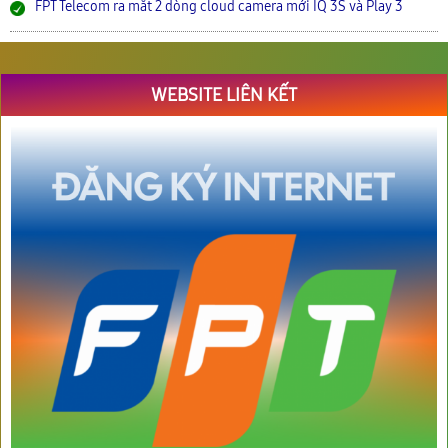
FPT Telecom ra mắt 2 dòng cloud camera mới IQ 3S và Play 3
WEBSITE LIÊN KẾT