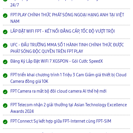
24/7
FPT PLAY CHÍNH THỨC PHÁT SÓNG NGOẠI HẠNG ANH TẠI VIỆT
NAM
LẮP ĐẶT WIFI FPT - KẾT NỐI ĐẲNG CẤP, TỐC ĐỘ VƯỢT TRỘI
UFC - ĐẤU TRƯỜNG MMA SỐ 1 HÀNH TINH CHÍNH THỨC ĐƯỢC
PHÁT SÓNG ĐỘC QUYỀN TRÊN FPT PLAY
Đăng Ký Lắp Đặt WiFi 7 XGSPON - Gói Cước SpeedX
FPT triển khai chương trình 1 Triệu 3 Cam Giảm giá thiết bị Cloud
Camera đồng giá 10K
FPT Camera ra mắt bộ đôi cloud camera AI thế hệ mới
FPT Telecom nhận 2 giải thưởng tại Asian Technology Excellence
Awards 2024
FPT Connect Sự kết hợp giữa FPT-Internet cùng FPT-SIM