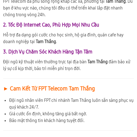
FPT Telecom đã phủ sóng rộng khắp các xã, phường tại
Tam Thắng
. Dù
bạn ở khu vực nào, chúng tôi đều có thể triển khai lắp đặt nhanh
chóng trong vòng 24h.
2. Tốc Độ Internet Cao, Phù Hợp Mọi Nhu Cầu
Hỗ trợ đa dạng gói cước cho học sinh, hộ gia đình, quán cafe hay
doanh nghiệp tại
Tam Thắng
.
3. Dịch Vụ Chăm Sóc Khách Hàng Tận Tâm
Đội ngũ kỹ thuật viên thường trực tại địa bàn
Tam Thắng
đảm bảo xử
lý sự cố kịp thời, bảo trì miễn phí trọn đời.
► Cam Kết Từ FPT Telecom Tam Thắng
Đội ngũ nhân viên FPT chi nhánh Tam Thắng luôn sẵn sàng phục vụ
quý khách 24/7.
Giá cước ổn định, không tăng giá bất ngờ.
Bảo mật thông tin khách hàng tuyệt đối.