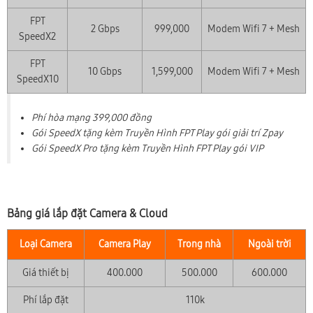
FPT
2 Gbps
999,000
Modem Wifi 7 + Mesh
SpeedX2
FPT
10 Gbps
1,599,000
Modem Wifi 7 + Mesh
SpeedX10
Phí hòa mạng 399,000 đồng
Gói SpeedX tặng kèm Truyền Hình FPT Play gói giải trí Zpay
Gói SpeedX Pro tặng kèm Truyền Hình FPT Play gói VIP
Bảng giá lắp đặt Camera & Cloud
Loại Camera
Camera Play
Trong nhà
Ngoài trời
Giá thiết bị
400.000
500.000
600.000
Phí lắp đặt
110k