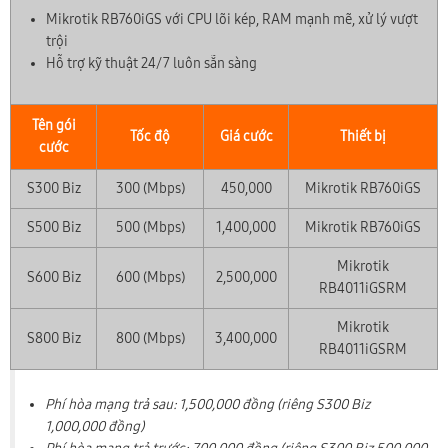
Mikrotik RB760iGS với CPU lõi kép, RAM mạnh mẽ, xử lý vượt
trội
Hỗ trợ kỹ thuật 24/7 luôn sẵn sàng
Tên gói
Tốc độ
Giá cước
Thiết bị
cước
S300 Biz
300 (Mbps)
450,000
Mikrotik RB760iGS
S500 Biz
500 (Mbps)
1,400,000
Mikrotik RB760iGS
Mikrotik
S600 Biz
600 (Mbps)
2,500,000
RB4011iGSRM
Mikrotik
S800 Biz
800 (Mbps)
3,400,000
RB4011iGSRM
Phí hòa mạng trả sau: 1,500,000 đồng (riêng S300 Biz
1,000,000 đồng)