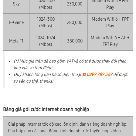
1024-300
Modem Wifi 6 + FPT
Sky
230,000
(Mbps)
Play
1024-300
Modem Wifi 6 + FPT
F-Game
280,000
(Mbps)
Play
1024-1024
Modem Wifi 6 + AP +
Meta F1
380,000
(Mbps)
FPT Play
(*) Mức giá trên đã bao gồm VAT và có thể được thay đổi theo
khu vực và thời điểm.
Quý khách lòng liên hệ số điện thoại
☎️ 0899 789 369
để được
tư vấn cụ thể, thanks!
Bảng giá gói cước Internet doanh nghiệp
Giải pháp internet tốc độ cao, ổn định, dành riêng doanh nghiệp.
Phù hợp cho các hoạt động kinh doanh trực tuyến, họp video.