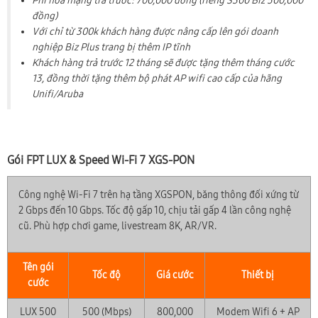
Phí hòa mạng trả trước: 700,000 đồng (riêng S300 Biz 500,000
đồng)
Với chỉ từ 300k khách hàng được nâng cấp lên gói doanh
nghiệp Biz Plus trang bị thêm IP tĩnh
Khách hàng trả trước 12 tháng sẽ được tặng thêm tháng cước
13, đồng thời tặng thêm bộ phát AP wifi cao cấp của hãng
Unifi/Aruba
Gói FPT LUX & Speed Wi-Fi 7 XGS-PON
Công nghệ Wi-Fi 7 trên hạ tầng XGSPON, băng thông đối xứng từ
2 Gbps đến 10 Gbps. Tốc độ gấp 10, chịu tải gấp 4 lần công nghệ
cũ. Phù hợp chơi game, livestream 8K, AR/VR.
Tên gói
Tốc độ
Giá cước
Thiết bị
cước
LUX 500
500 (Mbps)
800,000
Modem Wifi 6 + AP