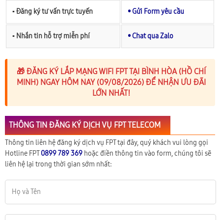
▪︎ Đăng ký tư vấn trực tuyến
• Gửi Form yêu cầu
▪︎ Nhắn tin hỗ trợ miễn phí
• Chat qua Zalo
🎁 ĐĂNG KÝ LẮP MẠNG WIFI FPT TẠI BÌNH HÒA (HỒ CHÍ
MINH) NGAY HÔM NAY (09/08/2026) ĐỂ NHẬN ƯU ĐÃI
LỚN NHẤT!
THÔNG TIN ĐĂNG KÝ DỊCH VỤ FPT TELECOM
Thông tin liên hệ đăng ký dịch vụ FPT tại đây, quý khách vui lòng gọi
Hotline FPT
0899 789 369
hoặc điền thông tin vào form, chúng tôi sẽ
liên hệ lại trong thời gian sớm nhất: