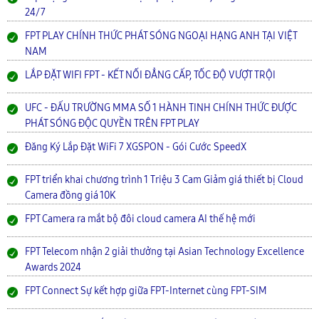
24/7
FPT PLAY CHÍNH THỨC PHÁT SÓNG NGOẠI HẠNG ANH TẠI VIỆT
NAM
LẮP ĐẶT WIFI FPT - KẾT NỐI ĐẲNG CẤP, TỐC ĐỘ VƯỢT TRỘI
UFC - ĐẤU TRƯỜNG MMA SỐ 1 HÀNH TINH CHÍNH THỨC ĐƯỢC
PHÁT SÓNG ĐỘC QUYỀN TRÊN FPT PLAY
Đăng Ký Lắp Đặt WiFi 7 XGSPON - Gói Cước SpeedX
FPT triển khai chương trình 1 Triệu 3 Cam Giảm giá thiết bị Cloud
Camera đồng giá 10K
FPT Camera ra mắt bộ đôi cloud camera AI thế hệ mới
FPT Telecom nhận 2 giải thưởng tại Asian Technology Excellence
Awards 2024
FPT Connect Sự kết hợp giữa FPT-Internet cùng FPT-SIM