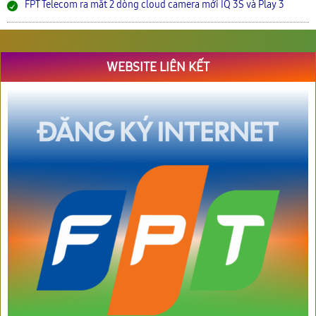
FPT Telecom ra mắt 2 dòng cloud camera mới IQ 3S và Play 3
WEBSITE LIÊN KẾT