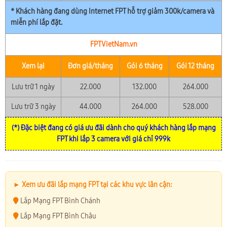
* Khách hàng đang dùng Internet FPT hỗ trợ giảm 300k/camera và
miễn phí lắp đặt.
FPTVietNam.vn
Xem lại
Đơn giá/tháng
Gói 6 tháng
Gói 12 tháng
Lưu trữ 1 ngày
22.000
132.000
264.000
Lưu trữ 3 ngày
44.000
264.000
528.000
(*) Đặc biệt đang có giá ưu đãi dành cho quý khách hàng lắp mạng
FPT khi lắp 3 camera với giá chỉ 999k
► Xem ưu đãi lắp mạng FPT tại các khu vực lân cận:
Lắp Mạng FPT Bình Chánh
Lắp Mạng FPT Bình Châu