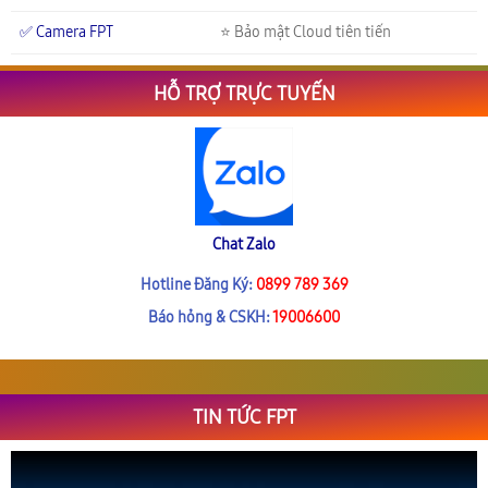
✅ Camera FPT
⭐ Bảo mật Cloud tiên tiến
HỖ TRỢ TRỰC TUYẾN
Chat Zalo
Hotline Đăng Ký:
0899 789 369
Báo hỏng & CSKH:
19006600
TIN TỨC FPT