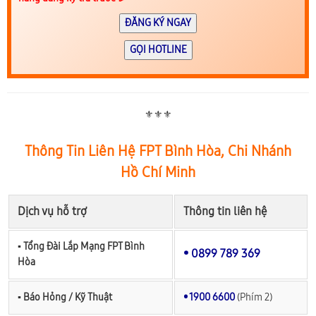
ĐĂNG KÝ NGAY
GỌI HOTLINE
⚜️⚜️⚜️
Thông Tin Liên Hệ FPT Bình Hòa, Chi Nhánh
Hồ Chí Minh
Dịch vụ hỗ trợ
Thông tin liên hệ
▪︎ Tổng Đài Lắp Mạng FPT Bình
• 0899 789 369
Hòa
▪︎ Báo Hỏng / Kỹ Thuật
• 1900 6600
(Phím 2)