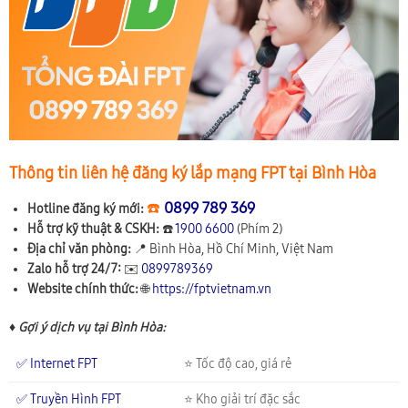
Thông tin liên hệ đăng ký lắp mạng FPT tại Bình Hòa
☎️
0899 789 369
Hotline đăng ký mới:
Hỗ trợ kỹ thuật & CSKH:
☎️
1900 6600
(Phím 2)
Địa chỉ văn phòng:
📍
Bình Hòa, Hồ Chí Minh, Việt Nam
Zalo hỗ trợ 24/7:
✉️
0899789369
Website chính thức:
🌐
https://fptvietnam.vn
♦ Gợi ý dịch vụ tại Bình Hòa:
✅ Internet FPT
⭐ Tốc độ cao, giá rẻ
✅ Truyền Hình FPT
⭐ Kho giải trí đặc sắc