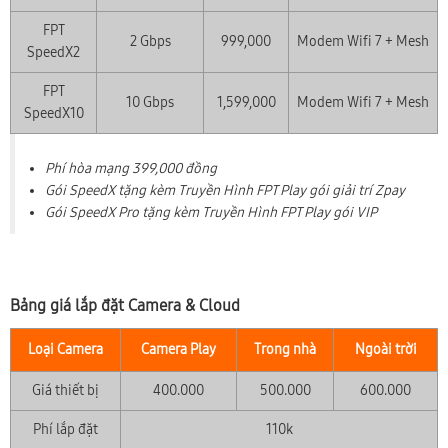
FPT
2 Gbps
999,000
Modem Wifi 7 + Mesh
SpeedX2
FPT
10 Gbps
1,599,000
Modem Wifi 7 + Mesh
SpeedX10
Phí hòa mạng 399,000 đồng
Gói SpeedX tặng kèm Truyền Hình FPT Play gói giải trí Zpay
Gói SpeedX Pro tặng kèm Truyền Hình FPT Play gói VIP
Bảng giá lắp đặt Camera & Cloud
Loại Camera
Camera Play
Trong nhà
Ngoài trời
Giá thiết bị
400.000
500.000
600.000
Phí lắp đặt
110k