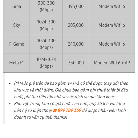
300-300
Giga
195,000
Modem Wifi 6
(Mbps)
1024-300
Sky
205,000
Modem Wifi 6
(Mbps)
1024-300
F-Game
240,000
Modem Wifi 6
(Mbps)
1024-1024
Meta F1
330,000
Modem Wifi 6 + AP
(Mbps)
(*) Mức giá trên đã bao gồm VAT và có thể được thay đổi theo
khu vực và thời điểm. Giá chưa bao gồm phí thuê thiết bị đầu
cuối, phí thu tiền tận nhà và các dịch vụ gia tăng khác.
Khu vực trung tâm có giá cước cao hơn, quý khách vui lòng
liên hệ số điện thoại
☎️ 899 789 369
để được nhân viên kinh
doanh tư vấn cụ thể, thanks!