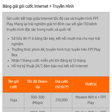
Bảng giá gói cước Internet + Truyền Hình
Gói cước kết hợp giữa Internet tốc độ cao và truyền hình FPT
Play. Mang lại trải nghiệm giải trí đỉnh cao với gần 130 kênh
truyền hình đặc sắc trong nước và quốc tế.
Sở hữu Wi-Fi 6 băng tần kép, kết nối mượt mà cho mọi trải
nghiệm
Thưởng thức phim 4K, truyền hình trực tuyến trên FPT Play
Box
Nhận 1 tháng cước miễn phí khi đăng ký 12 tháng
Hỗ trợ kỹ thuật 24/7, đảm bảo mọi kết nối Internet
Tên gói
Tốc độ Down-
Giá cước
Thiết bị
cước
Up
chỉ từ (*)
300-300
Modem Wifi 6 + FPT
Giga
210,000
(Mbps)
Play