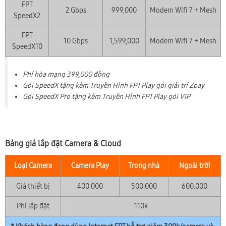
FPT
2 Gbps
999,000
Modem Wifi 7 + Mesh
SpeedX2
FPT
10 Gbps
1,599,000
Modem Wifi 7 + Mesh
SpeedX10
Phí hòa mạng 399,000 đồng
Gói SpeedX tặng kèm Truyền Hình FPT Play gói giải trí Zpay
Gói SpeedX Pro tặng kèm Truyền Hình FPT Play gói VIP
Bảng giá lắp đặt Camera & Cloud
Loại Camera
Camera Play
Trong nhà
Ngoài trời
Giá thiết bị
400.000
500.000
600.000
Phí lắp đặt
110k