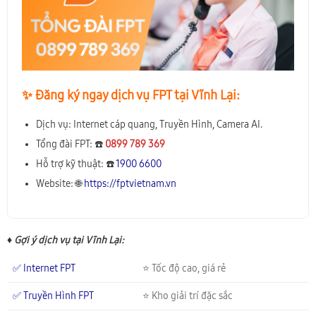
✨️ Đăng ký ngay dịch vụ FPT tại Vĩnh Lại:
Dịch vụ: Internet cáp quang, Truyền Hình, Camera AI.
Tổng đài FPT: ☎️
0899 789 369
Hỗ trợ kỹ thuật: ☎️
1900 6600
Website: 🌐
https://fptvietnam.vn
♦ Gợi ý dịch vụ tại Vĩnh Lại:
✅ Internet FPT
⭐ Tốc độ cao, giá rẻ
✅ Truyền Hình FPT
⭐ Kho giải trí đặc sắc