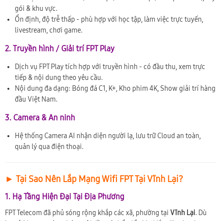
gói & khu vực.
Ổn định, độ trễ thấp - phù hợp với học tập, làm việc trực tuyến,
livestream, chơi game.
2. Truyền hình / Giải trí FPT Play
Dịch vụ FPT Play tích hợp với truyền hình - có đầu thu, xem trực
tiếp & nội dung theo yêu cầu.
Nội dung đa dạng: Bóng đá C1, K+, Kho phim 4K, Show giải trí hàng
đầu Việt Nam.
3. Camera & An ninh
Hệ thống Camera AI nhận diện người lạ, lưu trữ Cloud an toàn,
quản lý qua điện thoại.
► Tại Sao Nên Lắp Mạng Wifi FPT Tại Vĩnh Lại?
1. Hạ Tầng Hiện Đại Tại Địa Phương
FPT Telecom đã phủ sóng rộng khắp các xã, phường tại
Vĩnh Lại
. Dù