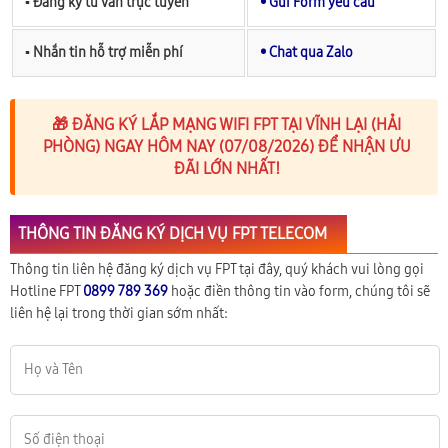
▪︎ Đăng ký tư vấn trực tuyến
• Gửi Form yêu cầu
▪︎ Nhắn tin hỗ trợ miễn phí
• Chat qua Zalo
🎁 ĐĂNG KÝ LẮP MẠNG WIFI FPT TẠI VĨNH LẠI (HẢI
PHÒNG) NGAY HÔM NAY (07/08/2026) ĐỂ NHẬN ƯU
ĐÃI LỚN NHẤT!
THÔNG TIN ĐĂNG KÝ DỊCH VỤ FPT TELECOM
Thông tin liên hệ đăng ký dịch vụ FPT tại đây, quý khách vui lòng gọi
Hotline FPT
0899 789 369
hoặc điền thông tin vào form, chúng tôi sẽ
liên hệ lại trong thời gian sớm nhất: