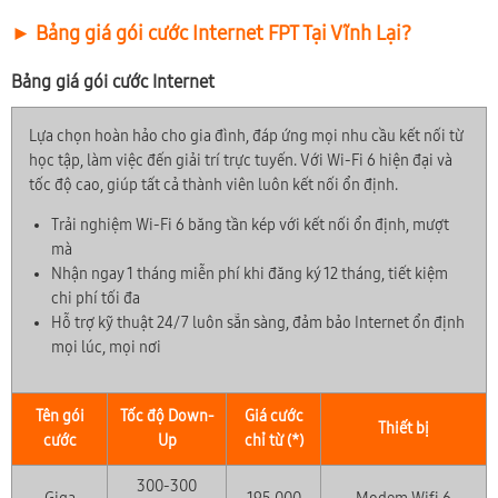
► Bảng giá gói cước Internet FPT Tại Vĩnh Lại?
Bảng giá gói cước Internet
Lựa chọn hoàn hảo cho gia đình, đáp ứng mọi nhu cầu kết nối từ
học tập, làm việc đến giải trí trực tuyến. Với Wi-Fi 6 hiện đại và
tốc độ cao, giúp tất cả thành viên luôn kết nối ổn định.
Trải nghiệm Wi-Fi 6 băng tần kép với kết nối ổn định, mượt
mà
Nhận ngay 1 tháng miễn phí khi đăng ký 12 tháng, tiết kiệm
chi phí tối đa
Hỗ trợ kỹ thuật 24/7 luôn sẵn sàng, đảm bảo Internet ổn định
mọi lúc, mọi nơi
Tên gói
Tốc độ Down-
Giá cước
Thiết bị
cước
Up
chỉ từ (*)
300-300