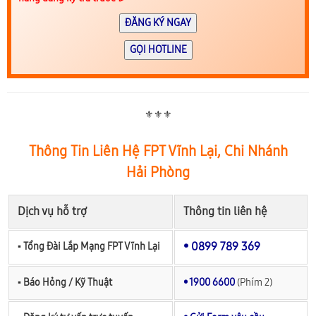
ĐĂNG KÝ NGAY
GỌI HOTLINE
⚜️⚜️⚜️
Thông Tin Liên Hệ FPT Vĩnh Lại, Chi Nhánh
Hải Phòng
Dịch vụ hỗ trợ
Thông tin liên hệ
• 0899 789 369
▪︎ Tổng Đài Lắp Mạng FPT Vĩnh Lại
▪︎ Báo Hỏng / Kỹ Thuật
• 1900 6600
(Phím 2)