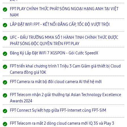
FPT PLAY CHÍNH THỨC PHÁT SÓNG NGOẠI HẠNG ANH TẠI VIỆT
NAM
LẮP ĐẶT WIFI FPT - KẾT NỐI ĐẲNG CẤP, TỐC ĐỘ VƯỢT TRỘI
UFC - ĐẤU TRƯỜNG MMA SỐ 1 HÀNH TINH CHÍNH THỨC ĐƯỢC
PHÁT SÓNG ĐỘC QUYỀN TRÊN FPT PLAY
Đăng Ký Lắp Đặt WiFi 7 XGSPON - Gói Cước SpeedX
FPT triển khai chương trình 1 Triệu 3 Cam Giảm giá thiết bị Cloud
Camera đồng giá 10K
FPT Camera ra mắt bộ đôi cloud camera AI thế hệ mới
FPT Telecom nhận 2 giải thưởng tại Asian Technology Excellence
Awards 2024
FPT Connect Sự kết hợp giữa FPT-Internet cùng FPT-SIM
FPT Telecom ra mắt 2 dòng cloud camera mới IQ 3S và Play 3