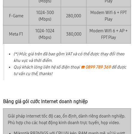
(Mbps)
Play
1024-300
Modem Wifi 6 + FPT
F-Game
280,000
(Mbps)
Play
1024-1024
Modem Wifi 6 + AP +
Meta F1
380,000
(Mbps)
FPT Play
(*) Mức giá trên đã bao gồm VAT và có thể được thay đổi theo
khu vực và thời điểm.
Quý khách lòng liên hệ số điện thoại
☎️ 0899 789 369
để được
tư vấn cụ thể, thanks!
Bảng giá gói cước Internet doanh nghiệp
Giải pháp internet tốc độ cao, ổn định, dành riêng doanh nghiệp.
Phù hợp cho các hoạt động kinh doanh trực tuyến, họp video.
Mikrotik RB760iGS với CPU lõi kép, RAM mạnh mẽ, xử lý vượt