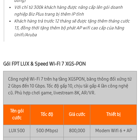
đồng)
0899 789 369
Hotline:
Với chỉ từ 300k khách hàng được nâng cấp lên gói doanh
nghiệp Biz Plus trang bị thêm IP tĩnh
Khách hàng trả trước 12 tháng sẽ được tặng thêm tháng cước
13, đồng thời tặng thêm bộ phát AP wifi cao cấp của hãng
Unifi/Aruba
Gói FPT LUX & Speed Wi-Fi 7 XGS-PON
Công nghệ Wi-Fi 7 trên hạ tầng XGSPON, băng thông đối xứng từ
2 Gbps đến 10 Gbps. Tốc độ gấp 10, chịu tải gấp 4 lần công nghệ
cũ. Phù hợp chơi game, livestream 8K, AR/VR.
Tên gói
Tốc độ
Giá cước
Thiết bị
cước
LUX 500
500 (Mbps)
800,000
Modem Wifi 6 + AP