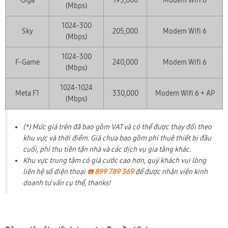
Giga
195,000
Modem Wifi 6
(Mbps)
1024-300
Sky
205,000
Modem Wifi 6
(Mbps)
1024-300
F-Game
240,000
Modem Wifi 6
(Mbps)
1024-1024
Meta F1
330,000
Modem Wifi 6 + AP
(Mbps)
(*) Mức giá trên đã bao gồm VAT và có thể được thay đổi theo
khu vực và thời điểm. Giá chưa bao gồm phí thuê thiết bị đầu
cuối, phí thu tiền tận nhà và các dịch vụ gia tăng khác.
Khu vực trung tâm có giá cước cao hơn, quý khách vui lòng
liên hệ số điện thoại
☎️ 899 789 369
để được nhân viên kinh
doanh tư vấn cụ thể, thanks!