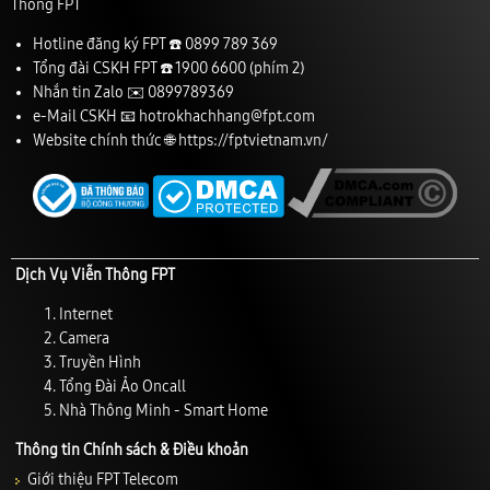
Thông FPT
Hotline đăng ký FPT ☎️
0899 789 369
Tổng đài CSKH FPT ☎️
1900 6600
(phím 2)
Nhắn tin Zalo ✉️
0899789369
e-Mail CSKH 📧
hotrokhachhang@fpt.com
Website chính thức 🌐
https://fptvietnam.vn/
Dịch Vụ Viễn Thông FPT
Internet
Camera
Truyền Hình
Tổng Đài Ảo Oncall
Nhà Thông Minh - Smart Home
Thông tin Chính sách & Điều khoản
Giới thiệu FPT Telecom