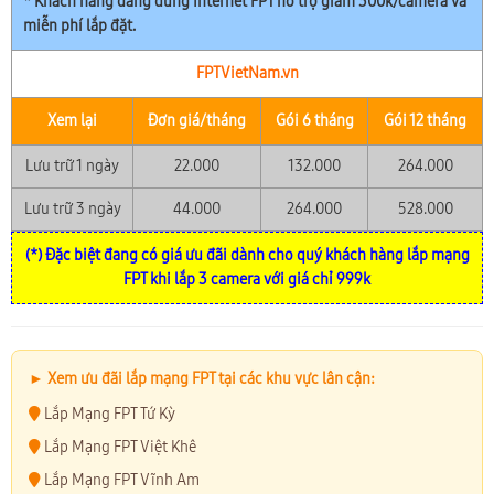
* Khách hàng đang dùng Internet FPT hỗ trợ giảm 300k/camera và
miễn phí lắp đặt.
FPTVietNam.vn
Xem lại
Đơn giá/tháng
Gói 6 tháng
Gói 12 tháng
Lưu trữ 1 ngày
22.000
132.000
264.000
Lưu trữ 3 ngày
44.000
264.000
528.000
(*) Đặc biệt đang có giá ưu đãi dành cho quý khách hàng lắp mạng
FPT khi lắp 3 camera với giá chỉ 999k
► Xem ưu đãi lắp mạng FPT tại các khu vực lân cận:
Lắp Mạng FPT Tứ Kỳ
Lắp Mạng FPT Việt Khê
Lắp Mạng FPT Vĩnh Am