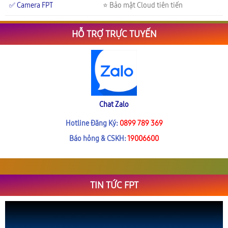
✅ Camera FPT
⭐ Bảo mật Cloud tiên tiến
HỖ TRỢ TRỰC TUYẾN
Chat Zalo
Hotline Đăng Ký:
0899 789 369
Báo hỏng & CSKH:
19006600
TIN TỨC FPT