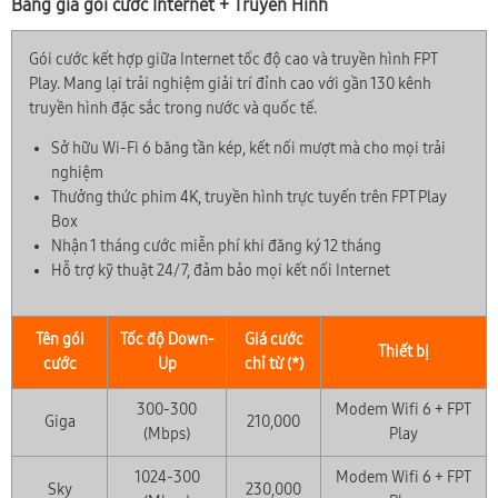
Bảng giá gói cước Internet + Truyền Hình
Gói cước kết hợp giữa Internet tốc độ cao và truyền hình FPT
Play. Mang lại trải nghiệm giải trí đỉnh cao với gần 130 kênh
truyền hình đặc sắc trong nước và quốc tế.
Sở hữu Wi-Fi 6 băng tần kép, kết nối mượt mà cho mọi trải
nghiệm
Thưởng thức phim 4K, truyền hình trực tuyến trên FPT Play
Box
Nhận 1 tháng cước miễn phí khi đăng ký 12 tháng
Hỗ trợ kỹ thuật 24/7, đảm bảo mọi kết nối Internet
Tên gói
Tốc độ Down-
Giá cước
Thiết bị
cước
Up
chỉ từ (*)
300-300
Modem Wifi 6 + FPT
Giga
210,000
(Mbps)
Play
1024-300
Modem Wifi 6 + FPT
Sky
230,000