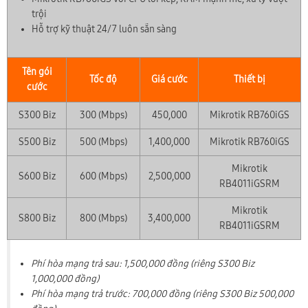
trội
Hỗ trợ kỹ thuật 24/7 luôn sẵn sàng
×
🎁 ƯU ĐÃI THÁNG 08/2026
Tên gói
Tốc độ
Giá cước
Thiết bị
Tặng Voucher phí hòa mạng & Trang bị WiFi 6/7
cước
Lắp đặt nhanh chóng trong 24h
S300 Biz
300 (Mbps)
450,000
Mikrotik RB760iGS
S500 Biz
500 (Mbps)
1,400,000
Mikrotik RB760iGS
Mikrotik
S600 Biz
600 (Mbps)
2,500,000
RB4011iGSRM
Mikrotik
S800 Biz
800 (Mbps)
3,400,000
RB4011iGSRM
Phí hòa mạng trả sau: 1,500,000 đồng (riêng S300 Biz
1,000,000 đồng)
Phí hòa mạng trả trước: 700,000 đồng (riêng S300 Biz 500,000