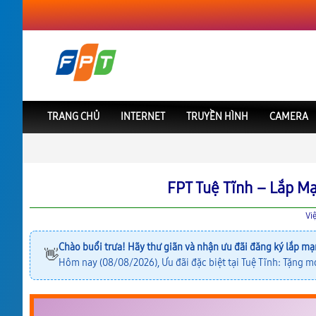
TRANG CHỦ
INTERNET
TRUYỀN HÌNH
CAMERA
FPT Việt Nam
FPT Hải Phòng
Lắp Mạng FPT Tuệ Tĩnh
FPT Tuệ Tĩnh – Lắp M
Vi
Chào buổi trưa! Hãy thư giãn và nhận ưu đãi đăng ký lắp mạ
👋
Hôm nay (08/08/2026), Ưu đãi đặc biệt tại Tuệ Tĩnh: Tặng m