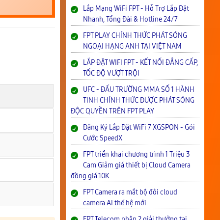
Lắp Mạng WiFi FPT - Hỗ Trợ Lắp Đặt
Nhanh, Tổng Đài & Hotline 24/7
FPT PLAY CHÍNH THỨC PHÁT SÓNG
NGOẠI HẠNG ANH TẠI VIỆT NAM
LẮP ĐẶT WIFI FPT - KẾT NỐI ĐẲNG CẤP,
TỐC ĐỘ VƯỢT TRỘI
UFC - ĐẤU TRƯỜNG MMA SỐ 1 HÀNH
TINH CHÍNH THỨC ĐƯỢC PHÁT SÓNG
ĐỘC QUYỀN TRÊN FPT PLAY
Đăng Ký Lắp Đặt WiFi 7 XGSPON - Gói
Cước SpeedX
FPT triển khai chương trình 1 Triệu 3
Cam Giảm giá thiết bị Cloud Camera
đồng giá 10K
FPT Camera ra mắt bộ đôi cloud
camera AI thế hệ mới
FPT Telecom nhận 2 giải thưởng tại