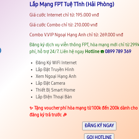
Lắp Mạng FPT Tuệ Tĩnh (Hải Phòng)
Giá cước Internet chỉ từ: 195.000 vnđ
Giá cước Combo chỉ từ: 210.000 vnđ
Combo V.VIP Ngoại Hạng Anh chỉ từ: 269.000 vnđ
Đăng ký dịch vụ viễn thông FPT, hòa mạng mới chỉ từ 299k
phí, hỗ trợ 24/7. Liên hệ ngay
Hotline ☎️
0899 789 369
Đăng Ký WiFi Internet
Lắp Đặt Truyền Hình
Xem Ngoại Hạng Anh
Lắp Đặt Camera
Thiết Bị Smart Home
Lắp Điện Thoại Bàn
✨️ Tặng voucher phí hòa mạng từ 100k đến 200k dành cho
đăng ký trả trước 🎉
ĐĂNG KÝ NGAY
GỌI HOTLINE