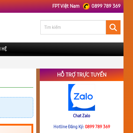
FPT Việt Nam
0899 789 369
N HỆ
HỖ TRỢ TRỰC TUYẾN
Chat Zalo
Hotline Đăng Ký:
0899 789 369