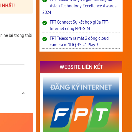
N NHẤT!
Asian Technology Excellence Awards
2024
FPT Connect Sự kết hợp giữa FPT-
Internet cùng FPT-SIM
n hệ lại trong thời
FPT Telecom ra mắt 2 dòng cloud
camera mới IQ 3S và Play 3
WEBSITE LIÊN KẾT