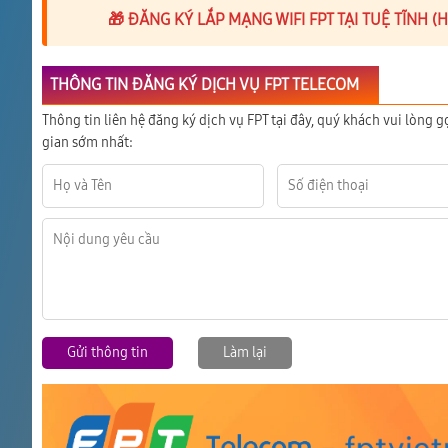
🎁 ĐĂNG KÝ LẮP MẠNG WIFI FPT TẠI TUỆ TĨNH 
THÔNG TIN ĐĂNG KÝ DỊCH VỤ FPT TELECOM
Thông tin liên hệ đăng ký dịch vụ FPT tại đây, quý khách vui lòng g
gian sớm nhất:
Gửi thông tin
Làm lại