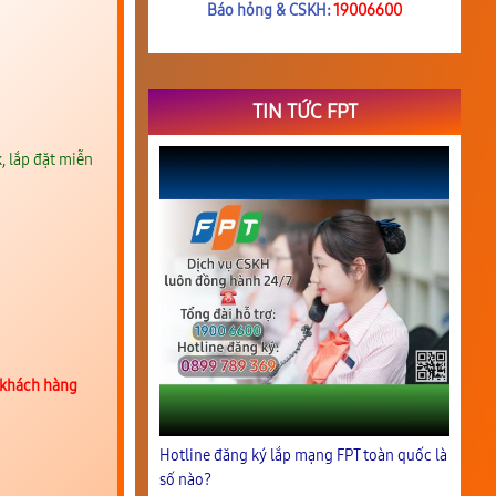
Báo hỏng & CSKH:
19006600
TIN TỨC FPT
, lắp đặt miễn
 khách hàng
Hotline đăng ký lắp mạng FPT toàn quốc là
số nào?