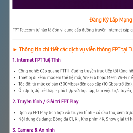
Đăng Ký Lắp Mạng F
FPT Telecom tự hào là đơn vị cung cấp đường truyền Internet cáp 
► Thông tin chi tiết các dịch vụ viễn thông FPT tại T
1. Internet FPT Tuệ Tĩnh
Công nghệ: Cáp quang FTTH, đường truyền trực tiếp tới từng h
Thiết bị đi kèm: modem thế hệ mới, Wi-Fi 6 hoặc Mesh Wi-Fi n
Tốc độ: từ mức cơ bản (300Mbps) đến cao cấp (10 Gbps trở lên), 
Ổn định, độ trễ thấp - phù hợp với học tập, làm việc trực tuyến,
2. Truyền hình / Giải trí FPT Play
Dịch vụ FPT Play tích hợp với truyền hình - có đầu thu, xem trự
Nội dung đa dạng: Bóng đá C1, K+, Kho phim 4K, Show giải trí 
3. Camera & An ninh