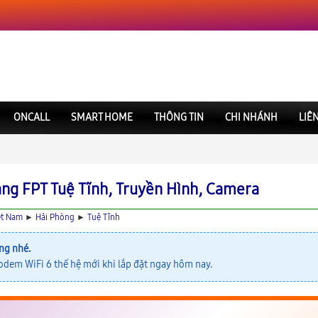
ONCALL
SMART HOME
THÔNG TIN
CHI NHÁNH
LIÊ
ạng FPT Tuệ Tĩnh, Truyền Hình, Camera
ệt Nam
►
Hải Phòng
►
Tuệ Tĩnh
ng nhé.
odem WiFi 6 thế hệ mới khi lắp đặt ngay hôm nay.