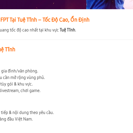
PT Tại Tuệ Tĩnh – Tốc Độ Cao, Ổn Định
quang tốc độ cao nhất tại khu vực
Tuệ Tĩnh
.
uệ Tĩnh
ộ gia đình/văn phòng.
ếu cần mở rộng vùng phủ.
tùy gói & khu vực.
 livestream, chơi game.
c tiếp & nội dung theo yêu cầu.
hàng đầu Việt Nam.