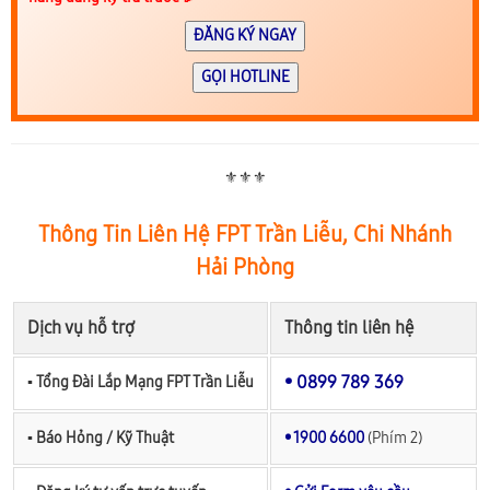
ĐĂNG KÝ NGAY
GỌI HOTLINE
⚜️⚜️⚜️
Thông Tin Liên Hệ FPT Trần Liễu, Chi Nhánh
Hải Phòng
Dịch vụ hỗ trợ
Thông tin liên hệ
• 0899 789 369
▪︎ Tổng Đài Lắp Mạng FPT Trần Liễu
▪︎ Báo Hỏng / Kỹ Thuật
• 1900 6600
(Phím 2)