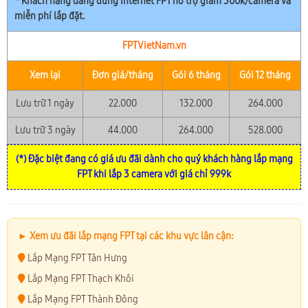
* Khách hàng đang dùng Internet FPT hỗ trợ giảm 300k/camera và
miễn phí lắp đặt.
FPTVietNam.vn
Xem lại
Đơn giá/tháng
Gói 6 tháng
Gói 12 tháng
Lưu trữ 1 ngày
22.000
132.000
264.000
Lưu trữ 3 ngày
44.000
264.000
528.000
(*) Đặc biệt đang có giá ưu đãi dành cho quý khách hàng lắp mạng
FPT khi lắp 3 camera với giá chỉ 999k
► Xem ưu đãi lắp mạng FPT tại các khu vực lân cận:
Lắp Mạng FPT Tân Hưng
Lắp Mạng FPT Thạch Khôi
Lắp Mạng FPT Thành Đông