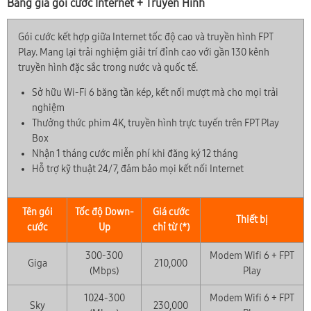
Bảng giá gói cước Internet + Truyền Hình
Gói cước kết hợp giữa Internet tốc độ cao và truyền hình FPT
Play. Mang lại trải nghiệm giải trí đỉnh cao với gần 130 kênh
truyền hình đặc sắc trong nước và quốc tế.
Sở hữu Wi-Fi 6 băng tần kép, kết nối mượt mà cho mọi trải
nghiệm
Thưởng thức phim 4K, truyền hình trực tuyến trên FPT Play
Box
Nhận 1 tháng cước miễn phí khi đăng ký 12 tháng
Hỗ trợ kỹ thuật 24/7, đảm bảo mọi kết nối Internet
Tên gói
Tốc độ Down-
Giá cước
Thiết bị
cước
Up
chỉ từ (*)
300-300
Modem Wifi 6 + FPT
Giga
210,000
(Mbps)
Play
1024-300
Modem Wifi 6 + FPT
Sky
230,000