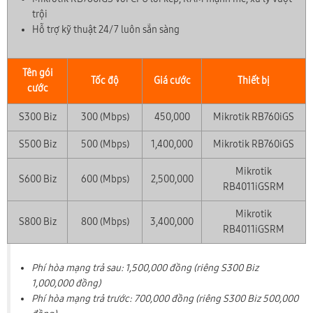
trội
Hỗ trợ kỹ thuật 24/7 luôn sẵn sàng
Tên gói
Tốc độ
Giá cước
Thiết bị
cước
S300 Biz
300 (Mbps)
450,000
Mikrotik RB760iGS
S500 Biz
500 (Mbps)
1,400,000
Mikrotik RB760iGS
Mikrotik
S600 Biz
600 (Mbps)
2,500,000
RB4011iGSRM
Mikrotik
S800 Biz
800 (Mbps)
3,400,000
RB4011iGSRM
Phí hòa mạng trả sau: 1,500,000 đồng (riêng S300 Biz
1,000,000 đồng)
Phí hòa mạng trả trước: 700,000 đồng (riêng S300 Biz 500,000