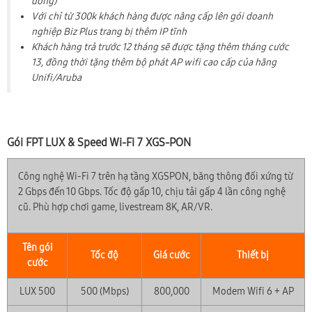
đồng)
Với chỉ từ 300k khách hàng được nâng cấp lên gói doanh
nghiệp Biz Plus trang bị thêm IP tĩnh
Khách hàng trả trước 12 tháng sẽ được tặng thêm tháng cước
13, đồng thời tặng thêm bộ phát AP wifi cao cấp của hãng
Unifi/Aruba
Gói FPT LUX & Speed Wi-Fi 7 XGS-PON
Công nghệ Wi-Fi 7 trên hạ tầng XGSPON, băng thông đối xứng từ
2 Gbps đến 10 Gbps. Tốc độ gấp 10, chịu tải gấp 4 lần công nghệ
cũ. Phù hợp chơi game, livestream 8K, AR/VR.
Tên gói
Tốc độ
Giá cước
Thiết bị
cước
LUX 500
500 (Mbps)
800,000
Modem Wifi 6 + AP