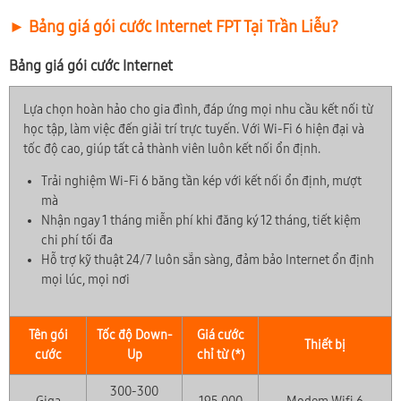
► Bảng giá gói cước Internet FPT Tại Trần Liễu?
Bảng giá gói cước Internet
Lựa chọn hoàn hảo cho gia đình, đáp ứng mọi nhu cầu kết nối từ
học tập, làm việc đến giải trí trực tuyến. Với Wi-Fi 6 hiện đại và
tốc độ cao, giúp tất cả thành viên luôn kết nối ổn định.
Trải nghiệm Wi-Fi 6 băng tần kép với kết nối ổn định, mượt
mà
Nhận ngay 1 tháng miễn phí khi đăng ký 12 tháng, tiết kiệm
chi phí tối đa
Hỗ trợ kỹ thuật 24/7 luôn sẵn sàng, đảm bảo Internet ổn định
mọi lúc, mọi nơi
Tên gói
Tốc độ Down-
Giá cước
Thiết bị
cước
Up
chỉ từ (*)
300-300