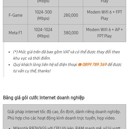
(Mbps)
Play
1024-300
Modem Wifi 6 + FPT
F-Game
280,000
(Mbps)
Play
1024-1024
Modem Wifi 6 + AP +
Meta F1
380,000
(Mbps)
FPT Play
(*) Mức giá trên đã bao gồm VAT và có thể được thay đổi theo
khu vực và thời điểm.
Quý khách lòng liên hệ số điện thoại
☎️ 0899 789 369
để được
tư vấn cụ thể, thanks!
Bảng giá gói cước Internet doanh nghiệp
Giải pháp internet tốc độ cao, ổn định, dành riêng doanh nghiệp.
Phù hợp cho các hoạt động kinh doanh trực tuyến, họp video.
Mikrotik RB760iGS với CPU lõi kép, RAM mạnh mẽ, xử lý vượt