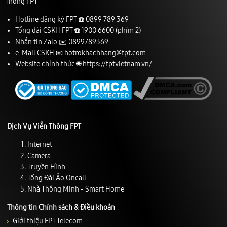
Thông FPT
Hotline đăng ký FPT ☎️
0899 789 369
Tổng đài CSKH FPT ☎️
1900 6600
(phím 2)
Nhắn tin Zalo ✉️
0899789369
e-Mail CSKH 📧
hotrokhachhang@fpt.com
Website chính thức 🌐
https://fptvietnam.vn/
Dịch Vụ Viễn Thông FPT
Internet
Camera
Truyền Hình
Tổng Đài Ảo Oncall
Nhà Thông Minh - Smart Home
Thông tin Chính sách & Điều khoản
Giới thiệu FPT Telecom