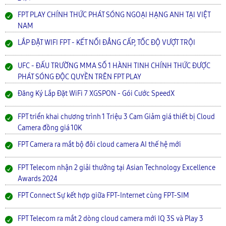
FPT PLAY CHÍNH THỨC PHÁT SÓNG NGOẠI HẠNG ANH TẠI VIỆT
NAM
LẮP ĐẶT WIFI FPT - KẾT NỐI ĐẲNG CẤP, TỐC ĐỘ VƯỢT TRỘI
UFC - ĐẤU TRƯỜNG MMA SỐ 1 HÀNH TINH CHÍNH THỨC ĐƯỢC
PHÁT SÓNG ĐỘC QUYỀN TRÊN FPT PLAY
Đăng Ký Lắp Đặt WiFi 7 XGSPON - Gói Cước SpeedX
FPT triển khai chương trình 1 Triệu 3 Cam Giảm giá thiết bị Cloud
Camera đồng giá 10K
FPT Camera ra mắt bộ đôi cloud camera AI thế hệ mới
FPT Telecom nhận 2 giải thưởng tại Asian Technology Excellence
Awards 2024
FPT Connect Sự kết hợp giữa FPT-Internet cùng FPT-SIM
FPT Telecom ra mắt 2 dòng cloud camera mới IQ 3S và Play 3