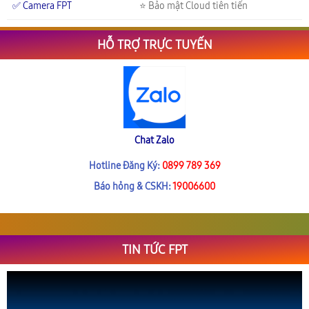
✅ Camera FPT
⭐ Bảo mật Cloud tiên tiến
HỖ TRỢ TRỰC TUYẾN
Chat Zalo
Hotline Đăng Ký:
0899 789 369
Báo hỏng & CSKH:
19006600
TIN TỨC FPT