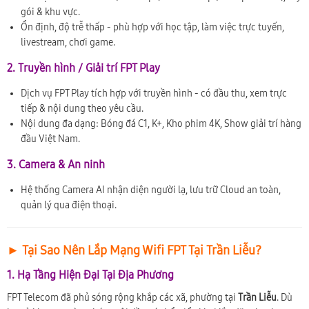
gói & khu vực.
Ổn định, độ trễ thấp - phù hợp với học tập, làm việc trực tuyến,
livestream, chơi game.
2. Truyền hình / Giải trí FPT Play
Dịch vụ FPT Play tích hợp với truyền hình - có đầu thu, xem trực
tiếp & nội dung theo yêu cầu.
Nội dung đa dạng: Bóng đá C1, K+, Kho phim 4K, Show giải trí hàng
đầu Việt Nam.
3. Camera & An ninh
Hệ thống Camera AI nhận diện người lạ, lưu trữ Cloud an toàn,
quản lý qua điện thoại.
► Tại Sao Nên Lắp Mạng Wifi FPT Tại Trần Liễu?
1. Hạ Tầng Hiện Đại Tại Địa Phương
FPT Telecom đã phủ sóng rộng khắp các xã, phường tại
Trần Liễu
. Dù