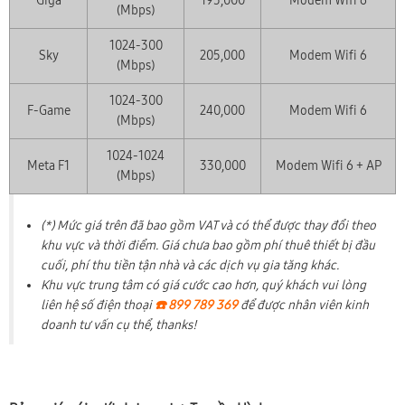
Giga
195,000
Modem Wifi 6
(Mbps)
1024-300
Sky
205,000
Modem Wifi 6
(Mbps)
1024-300
F-Game
240,000
Modem Wifi 6
(Mbps)
1024-1024
Meta F1
330,000
Modem Wifi 6 + AP
(Mbps)
(*) Mức giá trên đã bao gồm VAT và có thể được thay đổi theo
khu vực và thời điểm. Giá chưa bao gồm phí thuê thiết bị đầu
cuối, phí thu tiền tận nhà và các dịch vụ gia tăng khác.
Khu vực trung tâm có giá cước cao hơn, quý khách vui lòng
liên hệ số điện thoại
☎️ 899 789 369
để được nhân viên kinh
doanh tư vấn cụ thể, thanks!