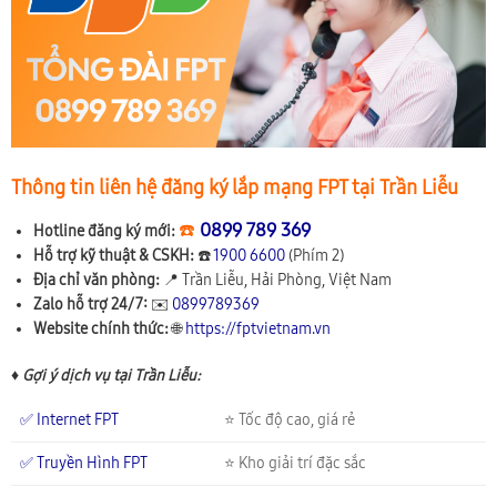
Thông tin liên hệ đăng ký lắp mạng FPT tại Trần Liễu
☎️
0899 789 369
Hotline đăng ký mới:
Hỗ trợ kỹ thuật & CSKH:
☎️
1900 6600
(Phím 2)
Địa chỉ văn phòng:
📍
Trần Liễu, Hải Phòng, Việt Nam
Zalo hỗ trợ 24/7:
✉️
0899789369
Website chính thức:
🌐
https://fptvietnam.vn
♦ Gợi ý dịch vụ tại Trần Liễu:
✅ Internet FPT
⭐ Tốc độ cao, giá rẻ
✅ Truyền Hình FPT
⭐ Kho giải trí đặc sắc