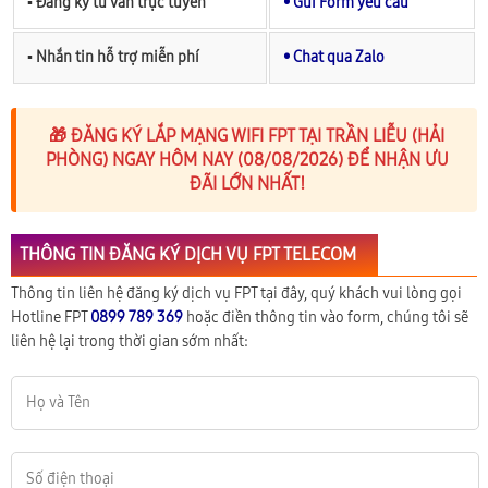
▪︎ Đăng ký tư vấn trực tuyến
• Gửi Form yêu cầu
▪︎ Nhắn tin hỗ trợ miễn phí
• Chat qua Zalo
🎁 ĐĂNG KÝ LẮP MẠNG WIFI FPT TẠI TRẦN LIỄU (HẢI
PHÒNG) NGAY HÔM NAY (08/08/2026) ĐỂ NHẬN ƯU
ĐÃI LỚN NHẤT!
THÔNG TIN ĐĂNG KÝ DỊCH VỤ FPT TELECOM
Thông tin liên hệ đăng ký dịch vụ FPT tại đây, quý khách vui lòng gọi
Hotline FPT
0899 789 369
hoặc điền thông tin vào form, chúng tôi sẽ
liên hệ lại trong thời gian sớm nhất: