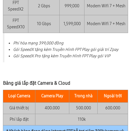
FPT
2 Gbps
999,000
Modem Wifi 7 + Mesh
SpeedX2
FPT
10 Gbps
1,599,000
Modem Wifi 7 + Mesh
SpeedX10
Phí hòa mạng 399,000 đồng
Gói SpeedX tặng kèm Truyền Hình FPT Play gói giải trí Zpay
Gói SpeedX Pro tặng kèm Truyền Hình FPT Play gói VIP
Bảng giá lắp đặt Camera & Cloud
Loại Camera
Camera Play
Trong nhà
Ngoài trời
Giá thiết bị
400.000
500.000
600.000
Phí lắp đặt
110k