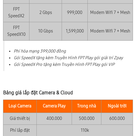
FPT
2 Gbps
999,000
Modem Wifi 7 + Mesh
SpeedX2
FPT
10 Gbps
1,599,000
Modem Wifi 7 + Mesh
SpeedX10
Phí hòa mạng 399,000 đồng
Gói SpeedX tặng kèm Truyền Hình FPT Play gói giải trí Zpay
Gói SpeedX Pro tặng kèm Truyền Hình FPT Play gói VIP
Bảng giá lắp đặt Camera & Cloud
Loại Camera
Camera Play
Trong nhà
Ngoài trời
Giá thiết bị
400.000
500.000
600.000
Phí lắp đặt
110k