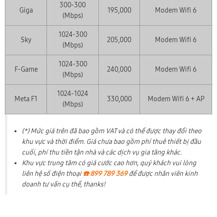
300-300
Giga
195,000
Modem Wifi 6
(Mbps)
1024-300
Sky
205,000
Modem Wifi 6
(Mbps)
1024-300
F-Game
240,000
Modem Wifi 6
(Mbps)
1024-1024
Meta F1
330,000
Modem Wifi 6 + AP
(Mbps)
(*) Mức giá trên đã bao gồm VAT và có thể được thay đổi theo
khu vực và thời điểm. Giá chưa bao gồm phí thuê thiết bị đầu
cuối, phí thu tiền tận nhà và các dịch vụ gia tăng khác.
Khu vực trung tâm có giá cước cao hơn, quý khách vui lòng
liên hệ số điện thoại
☎️ 899 789 369
để được nhân viên kinh
doanh tư vấn cụ thể, thanks!