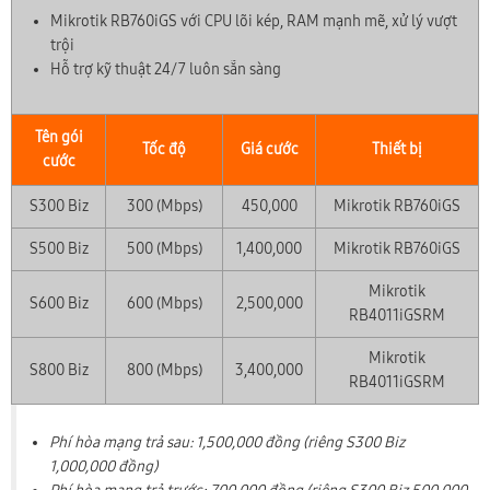
Mikrotik RB760iGS với CPU lõi kép, RAM mạnh mẽ, xử lý vượt
trội
Hỗ trợ kỹ thuật 24/7 luôn sẵn sàng
Tên gói
Tốc độ
Giá cước
Thiết bị
cước
S300 Biz
300 (Mbps)
450,000
Mikrotik RB760iGS
S500 Biz
500 (Mbps)
1,400,000
Mikrotik RB760iGS
Mikrotik
S600 Biz
600 (Mbps)
2,500,000
RB4011iGSRM
Mikrotik
S800 Biz
800 (Mbps)
3,400,000
RB4011iGSRM
Phí hòa mạng trả sau: 1,500,000 đồng (riêng S300 Biz
1,000,000 đồng)