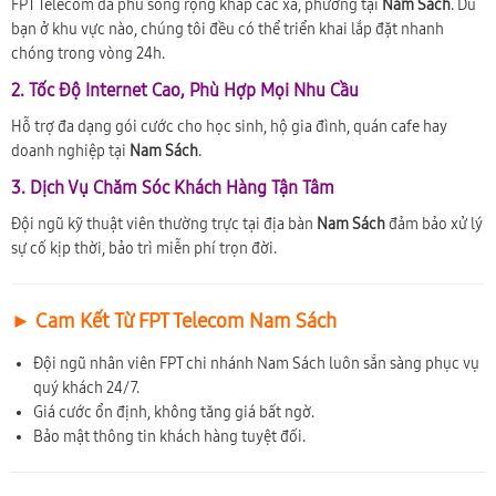
FPT Telecom đã phủ sóng rộng khắp các xã, phường tại
Nam Sách
. Dù
bạn ở khu vực nào, chúng tôi đều có thể triển khai lắp đặt nhanh
chóng trong vòng 24h.
2. Tốc Độ Internet Cao, Phù Hợp Mọi Nhu Cầu
Hỗ trợ đa dạng gói cước cho học sinh, hộ gia đình, quán cafe hay
doanh nghiệp tại
Nam Sách
.
3. Dịch Vụ Chăm Sóc Khách Hàng Tận Tâm
Đội ngũ kỹ thuật viên thường trực tại địa bàn
Nam Sách
đảm bảo xử lý
sự cố kịp thời, bảo trì miễn phí trọn đời.
► Cam Kết Từ FPT Telecom Nam Sách
Đội ngũ nhân viên FPT chi nhánh Nam Sách luôn sẵn sàng phục vụ
quý khách 24/7.
Giá cước ổn định, không tăng giá bất ngờ.
Bảo mật thông tin khách hàng tuyệt đối.