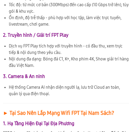
Tốc độ: từ mức cơ bản (300Mbps) đến cao cấp (10 Gbps trở lên), tùy
gói & khu vực.
Ổn định, độ trễ thấp - phù hợp với học tập, làm việc trực tuyến,
livestream, chơi game.
2. Truyền hình / Giải trí FPT Play
Dịch vụ FPT Play tích hợp với truyền hình - có đầu thu, xem trực
tiếp & nội dung theo yêu cầu.
Nội dung đa dạng: Bóng đá C1, K+, Kho phim 4K, Show giải trí hàng
đầu Việt Nam.
3. Camera & An ninh
Hệ thống Camera AI nhận diện người lạ, lưu trữ Cloud an toàn,
quản lý qua điện thoại.
► Tại Sao Nên Lắp Mạng Wifi FPT Tại Nam Sách?
1. Hạ Tầng Hiện Đại Tại Địa Phương