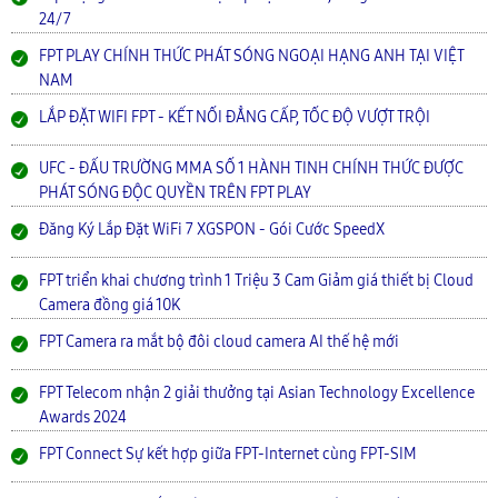
24/7
FPT PLAY CHÍNH THỨC PHÁT SÓNG NGOẠI HẠNG ANH TẠI VIỆT
NAM
LẮP ĐẶT WIFI FPT - KẾT NỐI ĐẲNG CẤP, TỐC ĐỘ VƯỢT TRỘI
UFC - ĐẤU TRƯỜNG MMA SỐ 1 HÀNH TINH CHÍNH THỨC ĐƯỢC
PHÁT SÓNG ĐỘC QUYỀN TRÊN FPT PLAY
Đăng Ký Lắp Đặt WiFi 7 XGSPON - Gói Cước SpeedX
FPT triển khai chương trình 1 Triệu 3 Cam Giảm giá thiết bị Cloud
Camera đồng giá 10K
FPT Camera ra mắt bộ đôi cloud camera AI thế hệ mới
FPT Telecom nhận 2 giải thưởng tại Asian Technology Excellence
Awards 2024
FPT Connect Sự kết hợp giữa FPT-Internet cùng FPT-SIM