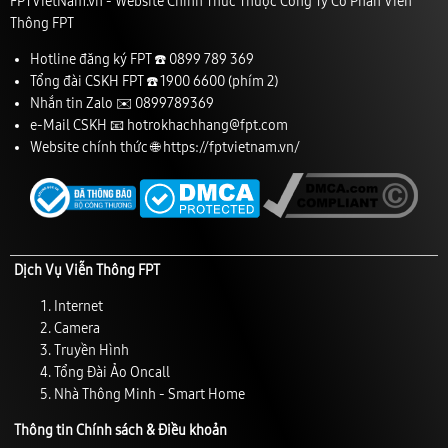
FPTVietNam.vn - Website Chính Thức Thuộc Công Ty Cổ Phần Viễn
Thông FPT
Hotline đăng ký FPT ☎️
0899 789 369
Tổng đài CSKH FPT ☎️
1900 6600
(phím 2)
Nhắn tin Zalo ✉️
0899789369
e-Mail CSKH 📧
hotrokhachhang@fpt.com
Website chính thức 🌐
https://fptvietnam.vn/
Dịch Vụ Viễn Thông FPT
Internet
Camera
Truyền Hình
Tổng Đài Ảo Oncall
Nhà Thông Minh - Smart Home
Thông tin Chính sách & Điều khoản