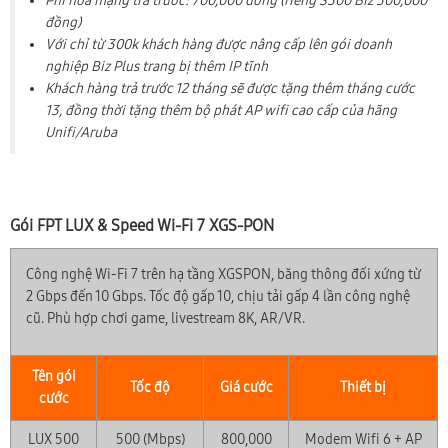
Phí hòa mạng trả trước: 700,000 đồng (riêng S300 Biz 500,000
đồng)
Với chỉ từ 300k khách hàng được nâng cấp lên gói doanh
nghiệp Biz Plus trang bị thêm IP tĩnh
Khách hàng trả trước 12 tháng sẽ được tặng thêm tháng cước
13, đồng thời tặng thêm bộ phát AP wifi cao cấp của hãng
Unifi/Aruba
Gói FPT LUX & Speed Wi-Fi 7 XGS-PON
Công nghệ Wi-Fi 7 trên hạ tầng XGSPON, băng thông đối xứng từ
2 Gbps đến 10 Gbps. Tốc độ gấp 10, chịu tải gấp 4 lần công nghệ
cũ. Phù hợp chơi game, livestream 8K, AR/VR.
Tên gói
Tốc độ
Giá cước
Thiết bị
cước
LUX 500
500 (Mbps)
800,000
Modem Wifi 6 + AP