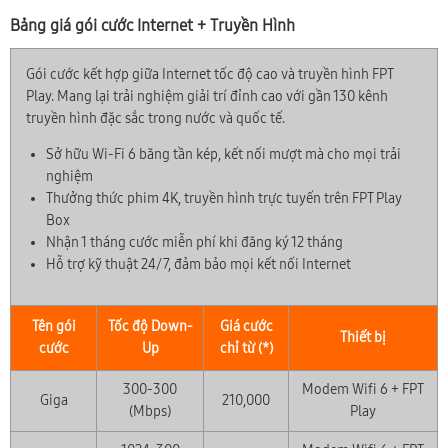
Bảng giá gói cước Internet + Truyền Hình
Gói cước kết hợp giữa Internet tốc độ cao và truyền hình FPT
Play. Mang lại trải nghiệm giải trí đỉnh cao với gần 130 kênh
truyền hình đặc sắc trong nước và quốc tế.
Sở hữu Wi-Fi 6 băng tần kép, kết nối mượt mà cho mọi trải
nghiệm
Thưởng thức phim 4K, truyền hình trực tuyến trên FPT Play
Box
Nhận 1 tháng cước miễn phí khi đăng ký 12 tháng
Hỗ trợ kỹ thuật 24/7, đảm bảo mọi kết nối Internet
Tên gói
Tốc độ Down-
Giá cước
Thiết bị
cước
Up
chỉ từ (*)
300-300
Modem Wifi 6 + FPT
Giga
210,000
(Mbps)
Play