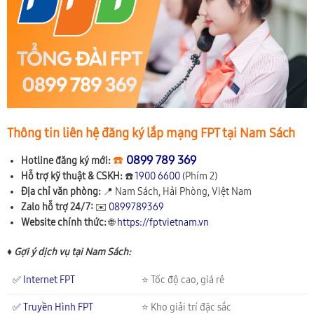
Thông tin liên hệ đăng ký lắp mạng FPT tại Nam Sách
☎️
0899 789 369
Hotline đăng ký mới:
Hỗ trợ kỹ thuật & CSKH:
☎️
1900 6600
(Phím 2)
Địa chỉ văn phòng:
📍
Nam Sách, Hải Phòng, Việt Nam
Zalo hỗ trợ 24/7:
✉️
0899789369
Website chính thức:
🌐
https://fptvietnam.vn
♦ Gợi ý dịch vụ tại Nam Sách:
✅ Internet FPT
⭐ Tốc độ cao, giá rẻ
✅ Truyền Hình FPT
⭐ Kho giải trí đặc sắc