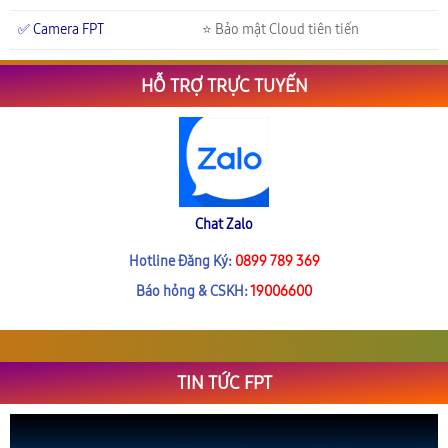
✅ Camera FPT
⭐ Bảo mật Cloud tiên tiến
HỖ TRỢ TRỰC TUYẾN
Chat Zalo
Hotline Đăng Ký:
0899 789 369
Báo hỏng & CSKH:
19006600
TIN TỨC FPT