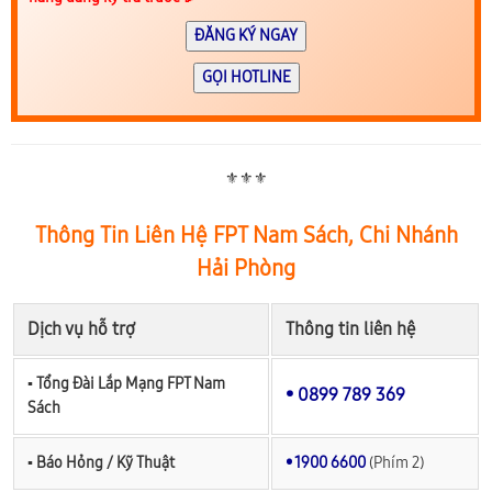
ĐĂNG KÝ NGAY
GỌI HOTLINE
⚜️⚜️⚜️
Thông Tin Liên Hệ FPT Nam Sách, Chi Nhánh
Hải Phòng
Dịch vụ hỗ trợ
Thông tin liên hệ
▪︎ Tổng Đài Lắp Mạng FPT Nam
• 0899 789 369
Sách
▪︎ Báo Hỏng / Kỹ Thuật
• 1900 6600
(Phím 2)