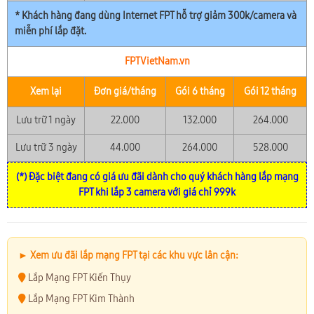
* Khách hàng đang dùng Internet FPT hỗ trợ giảm 300k/camera và
miễn phí lắp đặt.
FPTVietNam.vn
Xem lại
Đơn giá/tháng
Gói 6 tháng
Gói 12 tháng
Lưu trữ 1 ngày
22.000
132.000
264.000
Lưu trữ 3 ngày
44.000
264.000
528.000
(*) Đặc biệt đang có giá ưu đãi dành cho quý khách hàng lắp mạng
FPT khi lắp 3 camera với giá chỉ 999k
► Xem ưu đãi lắp mạng FPT tại các khu vực lân cận:
Lắp Mạng FPT Kiến Thụy
Lắp Mạng FPT Kim Thành