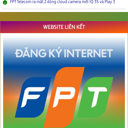
FPT Telecom ra mắt 2 dòng cloud camera mới IQ 3S và Play 3
WEBSITE LIÊN KẾT