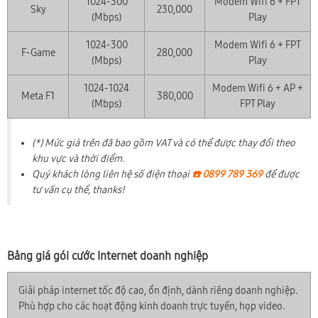
1024-300
Modem Wifi 6 + FPT
Sky
230,000
(Mbps)
Play
1024-300
Modem Wifi 6 + FPT
F-Game
280,000
(Mbps)
Play
1024-1024
Modem Wifi 6 + AP +
Meta F1
380,000
(Mbps)
FPT Play
(*) Mức giá trên đã bao gồm VAT và có thể được thay đổi theo
khu vực và thời điểm.
Quý khách lòng liên hệ số điện thoại
☎️ 0899 789 369
để được
tư vấn cụ thể, thanks!
Bảng giá gói cước Internet doanh nghiệp
Giải pháp internet tốc độ cao, ổn định, dành riêng doanh nghiệp.
Phù hợp cho các hoạt động kinh doanh trực tuyến, họp video.