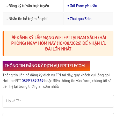
▪︎ Đăng ký tư vấn trực tuyến
• Gửi Form yêu cầu
▪︎ Nhắn tin hỗ trợ miễn phí
• Chat qua Zalo
🎁 ĐĂNG KÝ LẮP MẠNG WIFI FPT TẠI NAM SÁCH (HẢI
PHÒNG) NGAY HÔM NAY (10/08/2026) ĐỂ NHẬN ƯU
ĐÃI LỚN NHẤT!
THÔNG TIN ĐĂNG KÝ DỊCH VỤ FPT TELECOM
Thông tin liên hệ đăng ký dịch vụ FPT tại đây, quý khách vui lòng gọi
Hotline FPT
0899 789 369
hoặc điền thông tin vào form, chúng tôi sẽ
liên hệ lại trong thời gian sớm nhất: