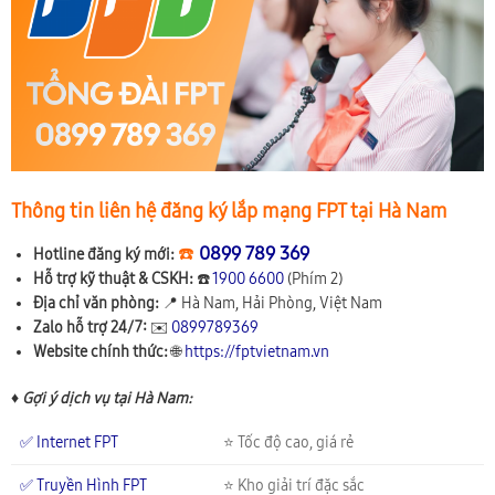
Thông tin liên hệ đăng ký lắp mạng FPT tại Hà Nam
☎️
0899 789 369
Hotline đăng ký mới:
Hỗ trợ kỹ thuật & CSKH:
☎️
1900 6600
(Phím 2)
Địa chỉ văn phòng:
📍
Hà Nam, Hải Phòng, Việt Nam
Zalo hỗ trợ 24/7:
✉️
0899789369
Website chính thức:
🌐
https://fptvietnam.vn
♦ Gợi ý dịch vụ tại Hà Nam:
✅ Internet FPT
⭐ Tốc độ cao, giá rẻ
✅ Truyền Hình FPT
⭐ Kho giải trí đặc sắc