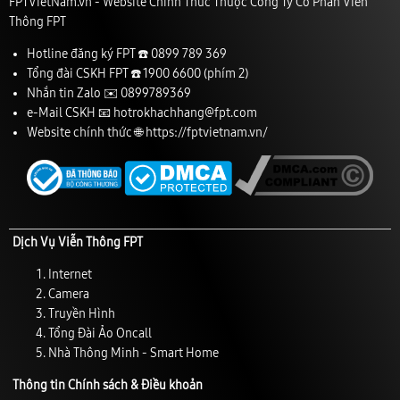
FPTVietNam.vn - Website Chính Thức Thuộc Công Ty Cổ Phần Viễn
Thông FPT
Hotline đăng ký FPT ☎️
0899 789 369
Tổng đài CSKH FPT ☎️
1900 6600
(phím 2)
Nhắn tin Zalo ✉️
0899789369
e-Mail CSKH 📧
hotrokhachhang@fpt.com
Website chính thức 🌐
https://fptvietnam.vn/
Dịch Vụ Viễn Thông FPT
Internet
Camera
Truyền Hình
Tổng Đài Ảo Oncall
Nhà Thông Minh - Smart Home
Thông tin Chính sách & Điều khoản