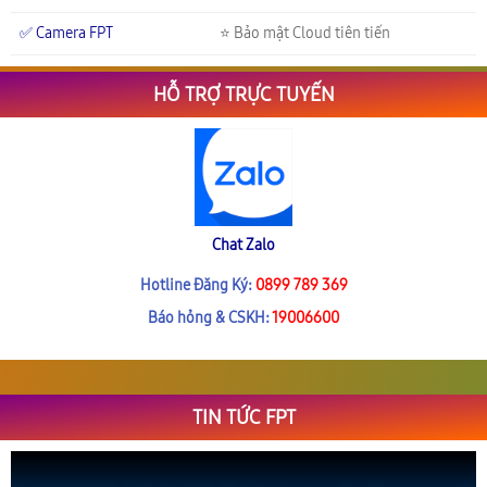
✅ Camera FPT
⭐ Bảo mật Cloud tiên tiến
HỖ TRỢ TRỰC TUYẾN
Chat Zalo
Hotline Đăng Ký:
0899 789 369
Báo hỏng & CSKH:
19006600
TIN TỨC FPT