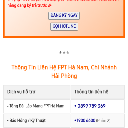
hàng đăng ký trả trước 🎉
ĐĂNG KÝ NGAY
GỌI HOTLINE
⚜️⚜️⚜️
Thông Tin Liên Hệ FPT Hà Nam, Chi Nhánh
Hải Phòng
Dịch vụ hỗ trợ
Thông tin liên hệ
• 0899 789 369
▪︎ Tổng Đài Lắp Mạng FPT Hà Nam
▪︎ Báo Hỏng / Kỹ Thuật
• 1900 6600
(Phím 2)