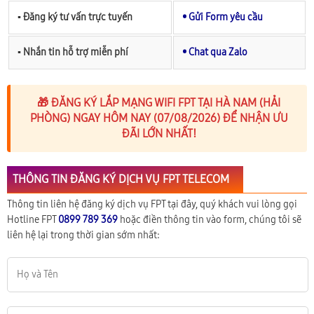
▪︎ Đăng ký tư vấn trực tuyến
• Gửi Form yêu cầu
▪︎ Nhắn tin hỗ trợ miễn phí
• Chat qua Zalo
🎁 ĐĂNG KÝ LẮP MẠNG WIFI FPT TẠI HÀ NAM (HẢI
PHÒNG) NGAY HÔM NAY (07/08/2026) ĐỂ NHẬN ƯU
ĐÃI LỚN NHẤT!
THÔNG TIN ĐĂNG KÝ DỊCH VỤ FPT TELECOM
Thông tin liên hệ đăng ký dịch vụ FPT tại đây, quý khách vui lòng gọi
Hotline FPT
0899 789 369
hoặc điền thông tin vào form, chúng tôi sẽ
liên hệ lại trong thời gian sớm nhất: