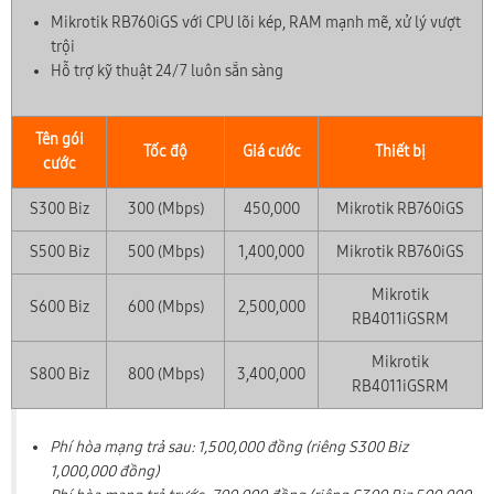
Mikrotik RB760iGS với CPU lõi kép, RAM mạnh mẽ, xử lý vượt
trội
Hỗ trợ kỹ thuật 24/7 luôn sẵn sàng
Tên gói
Tốc độ
Giá cước
Thiết bị
cước
S300 Biz
300 (Mbps)
450,000
Mikrotik RB760iGS
S500 Biz
500 (Mbps)
1,400,000
Mikrotik RB760iGS
Mikrotik
S600 Biz
600 (Mbps)
2,500,000
RB4011iGSRM
Mikrotik
S800 Biz
800 (Mbps)
3,400,000
RB4011iGSRM
Phí hòa mạng trả sau: 1,500,000 đồng (riêng S300 Biz
1,000,000 đồng)