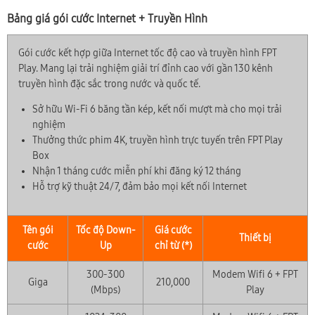
Bảng giá gói cước Internet + Truyền Hình
Gói cước kết hợp giữa Internet tốc độ cao và truyền hình FPT
Play. Mang lại trải nghiệm giải trí đỉnh cao với gần 130 kênh
truyền hình đặc sắc trong nước và quốc tế.
Sở hữu Wi-Fi 6 băng tần kép, kết nối mượt mà cho mọi trải
nghiệm
Thưởng thức phim 4K, truyền hình trực tuyến trên FPT Play
Box
Nhận 1 tháng cước miễn phí khi đăng ký 12 tháng
Hỗ trợ kỹ thuật 24/7, đảm bảo mọi kết nối Internet
Tên gói
Tốc độ Down-
Giá cước
Thiết bị
cước
Up
chỉ từ (*)
300-300
Modem Wifi 6 + FPT
Giga
210,000
(Mbps)
Play