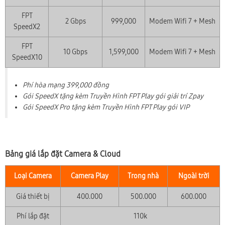
FPT
2 Gbps
999,000
Modem Wifi 7 + Mesh
SpeedX2
FPT
10 Gbps
1,599,000
Modem Wifi 7 + Mesh
SpeedX10
Phí hòa mạng 399,000 đồng
Gói SpeedX tặng kèm Truyền Hình FPT Play gói giải trí Zpay
Gói SpeedX Pro tặng kèm Truyền Hình FPT Play gói VIP
Bảng giá lắp đặt Camera & Cloud
Loại Camera
Camera Play
Trong nhà
Ngoài trời
Giá thiết bị
400.000
500.000
600.000
Phí lắp đặt
110k