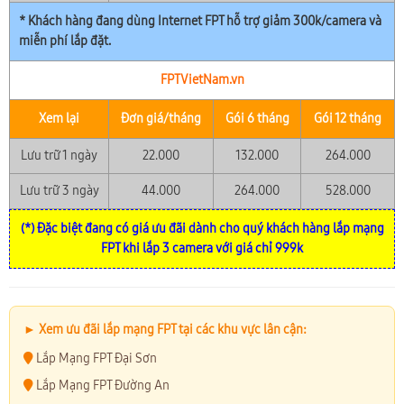
* Khách hàng đang dùng Internet FPT hỗ trợ giảm 300k/camera và
miễn phí lắp đặt.
FPTVietNam.vn
Xem lại
Đơn giá/tháng
Gói 6 tháng
Gói 12 tháng
Lưu trữ 1 ngày
22.000
132.000
264.000
Lưu trữ 3 ngày
44.000
264.000
528.000
(*) Đặc biệt đang có giá ưu đãi dành cho quý khách hàng lắp mạng
FPT khi lắp 3 camera với giá chỉ 999k
► Xem ưu đãi lắp mạng FPT tại các khu vực lân cận:
Lắp Mạng FPT Đại Sơn
Lắp Mạng FPT Đường An