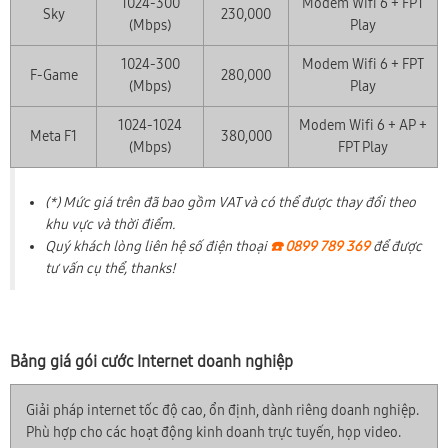
1024-300
Modem Wifi 6 + FPT
Sky
230,000
(Mbps)
Play
1024-300
Modem Wifi 6 + FPT
F-Game
280,000
(Mbps)
Play
1024-1024
Modem Wifi 6 + AP +
Meta F1
380,000
(Mbps)
FPT Play
(*) Mức giá trên đã bao gồm VAT và có thể được thay đổi theo
khu vực và thời điểm.
Quý khách lòng liên hệ số điện thoại
☎️ 0899 789 369
để được
tư vấn cụ thể, thanks!
Bảng giá gói cước Internet doanh nghiệp
Giải pháp internet tốc độ cao, ổn định, dành riêng doanh nghiệp.
Phù hợp cho các hoạt động kinh doanh trực tuyến, họp video.