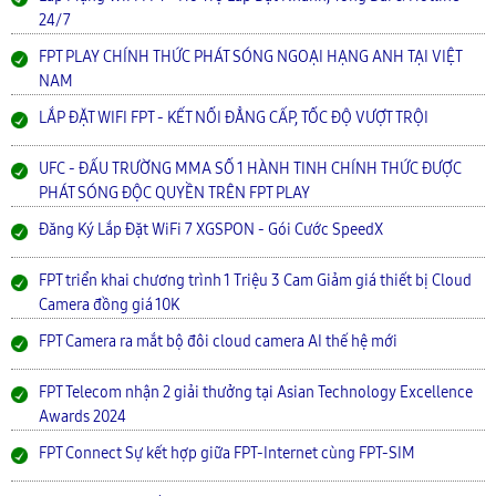
24/7
FPT PLAY CHÍNH THỨC PHÁT SÓNG NGOẠI HẠNG ANH TẠI VIỆT
NAM
LẮP ĐẶT WIFI FPT - KẾT NỐI ĐẲNG CẤP, TỐC ĐỘ VƯỢT TRỘI
UFC - ĐẤU TRƯỜNG MMA SỐ 1 HÀNH TINH CHÍNH THỨC ĐƯỢC
PHÁT SÓNG ĐỘC QUYỀN TRÊN FPT PLAY
Đăng Ký Lắp Đặt WiFi 7 XGSPON - Gói Cước SpeedX
FPT triển khai chương trình 1 Triệu 3 Cam Giảm giá thiết bị Cloud
Camera đồng giá 10K
FPT Camera ra mắt bộ đôi cloud camera AI thế hệ mới
FPT Telecom nhận 2 giải thưởng tại Asian Technology Excellence
Awards 2024
FPT Connect Sự kết hợp giữa FPT-Internet cùng FPT-SIM