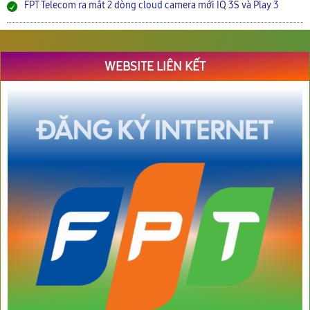
FPT Telecom ra mắt 2 dòng cloud camera mới IQ 3S và Play 3
WEBSITE LIÊN KẾT