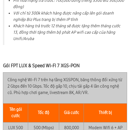
Phí hòa mạng trả trước: 700,000 đồng (riêng S300 Biz 500,000
đồng)
Với chỉ từ 300k khách hàng được nâng cấp lên gói doanh
nghiệp Biz Plus trang bị thêm IP tĩnh
Khách hàng trả trước 12 tháng sẽ được tặng thêm tháng cước
13, đồng thời tặng thêm bộ phát AP wifi cao cấp của hãng
Unifi/Aruba
Gói FPT LUX & Speed Wi-Fi 7 XGS-PON
Công nghệ Wi-Fi 7 trên hạ tầng XGSPON, băng thông đối xứng từ
2 Gbps đến 10 Gbps. Tốc độ gấp 10, chịu tải gấp 4 lần công nghệ
cũ. Phù hợp chơi game, livestream 8K, AR/VR.
Tên gói
Tốc độ
Giá cước
Thiết bị
cước
LUX 500
500 (Mbps)
800,000
Modem Wifi 6 + AP