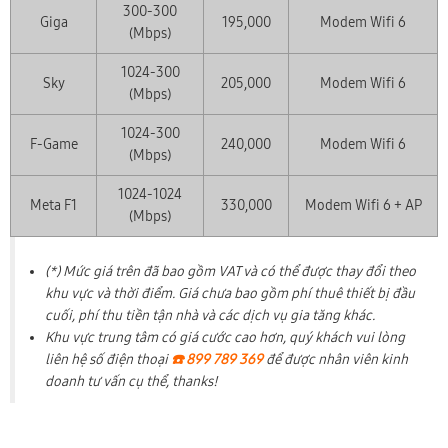
300-300
Giga
195,000
Modem Wifi 6
(Mbps)
1024-300
Sky
205,000
Modem Wifi 6
(Mbps)
1024-300
F-Game
240,000
Modem Wifi 6
(Mbps)
1024-1024
Meta F1
330,000
Modem Wifi 6 + AP
(Mbps)
(*) Mức giá trên đã bao gồm VAT và có thể được thay đổi theo
khu vực và thời điểm. Giá chưa bao gồm phí thuê thiết bị đầu
cuối, phí thu tiền tận nhà và các dịch vụ gia tăng khác.
Khu vực trung tâm có giá cước cao hơn, quý khách vui lòng
liên hệ số điện thoại
☎️ 899 789 369
để được nhân viên kinh
doanh tư vấn cụ thể, thanks!