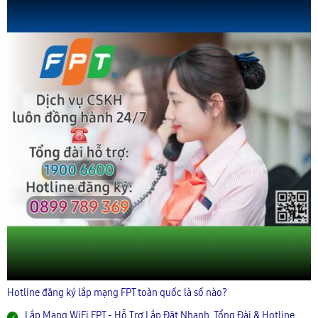
Hotline đăng ký lắp mạng FPT toàn quốc là số nào?
Lắp Mạng WiFi FPT - Hỗ Trợ Lắp Đặt Nhanh, Tổng Đài & Hotline