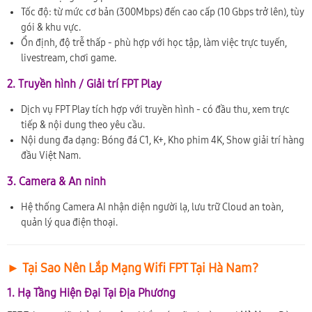
Tốc độ: từ mức cơ bản (300Mbps) đến cao cấp (10 Gbps trở lên), tùy
gói & khu vực.
Ổn định, độ trễ thấp - phù hợp với học tập, làm việc trực tuyến,
livestream, chơi game.
2. Truyền hình / Giải trí FPT Play
Dịch vụ FPT Play tích hợp với truyền hình - có đầu thu, xem trực
tiếp & nội dung theo yêu cầu.
Nội dung đa dạng: Bóng đá C1, K+, Kho phim 4K, Show giải trí hàng
đầu Việt Nam.
3. Camera & An ninh
Hệ thống Camera AI nhận diện người lạ, lưu trữ Cloud an toàn,
quản lý qua điện thoại.
► Tại Sao Nên Lắp Mạng Wifi FPT Tại Hà Nam?
1. Hạ Tầng Hiện Đại Tại Địa Phương