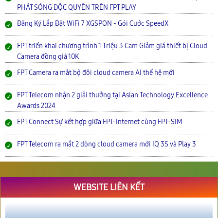
PHÁT SÓNG ĐỘC QUYỀN TRÊN FPT PLAY
Đăng Ký Lắp Đặt WiFi 7 XGSPON - Gói Cước SpeedX
FPT triển khai chương trình 1 Triệu 3 Cam Giảm giá thiết bị Cloud
Camera đồng giá 10K
FPT Camera ra mắt bộ đôi cloud camera AI thế hệ mới
FPT Telecom nhận 2 giải thưởng tại Asian Technology Excellence
Awards 2024
FPT Connect Sự kết hợp giữa FPT-Internet cùng FPT-SIM
FPT Telecom ra mắt 2 dòng cloud camera mới IQ 3S và Play 3
WEBSITE LIÊN KẾT