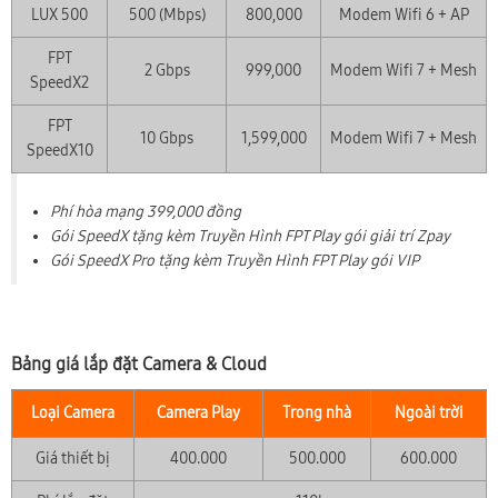
LUX 500
500 (Mbps)
800,000
Modem Wifi 6 + AP
FPT
2 Gbps
999,000
Modem Wifi 7 + Mesh
SpeedX2
FPT
10 Gbps
1,599,000
Modem Wifi 7 + Mesh
SpeedX10
Phí hòa mạng 399,000 đồng
Gói SpeedX tặng kèm Truyền Hình FPT Play gói giải trí Zpay
Gói SpeedX Pro tặng kèm Truyền Hình FPT Play gói VIP
Bảng giá lắp đặt Camera & Cloud
Loại Camera
Camera Play
Trong nhà
Ngoài trời
Giá thiết bị
400.000
500.000
600.000