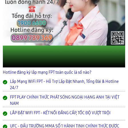
Hotline đăng ký lắp mạng FPT toàn quốc là số nào?
Lắp Mạng WiFi FPT - Hỗ Trợ Lắp Đặt Nhanh, Tổng Đài & Hotline
24/7
FPT PLAY CHÍNH THỨC PHÁT SÓNG NGOẠI HẠNG ANH TẠI VIỆT
NAM
LẮP ĐẶT WIFI FPT - KẾT NỐI ĐẲNG CẤP, TỐC ĐỘ VƯỢT TRỘI
UFC - ĐẤU TRƯỜNG MMA SỐ 1 HÀNH TINH CHÍNH THỨC ĐƯỢC