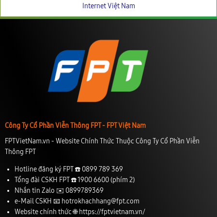
Internet Việt Nam
Công Ty Cổ Phần Viễn Thông FPT - FPT Việt Nam
FPTVietNam.vn - Website Chính Thức Thuộc Công Ty Cổ Phần Viễn
Thông FPT
Hotline đăng ký FPT ☎️
0899 789 369
Tổng đài CSKH FPT ☎️
1900 6600
(phím 2)
Nhắn tin Zalo ✉️
0899789369
e-Mail CSKH 📧
hotrokhachhang@fpt.com
Website chính thức 🌐
https://fptvietnam.vn/