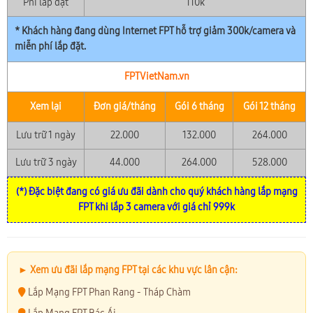
Phí lắp đặt
110k
* Khách hàng đang dùng Internet FPT hỗ trợ giảm 300k/camera và
miễn phí lắp đặt.
FPTVietNam.vn
Xem lại
Đơn giá/tháng
Gói 6 tháng
Gói 12 tháng
Lưu trữ 1 ngày
22.000
132.000
264.000
Lưu trữ 3 ngày
44.000
264.000
528.000
(*) Đặc biệt đang có giá ưu đãi dành cho quý khách hàng lắp mạng
FPT khi lắp 3 camera với giá chỉ 999k
► Xem ưu đãi lắp mạng FPT tại các khu vực lân cận:
Lắp Mạng FPT Phan Rang - Tháp Chàm