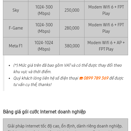
1024-300
Modem Wifi 6 + FPT
Sky
230,000
(Mbps)
Play
1024-300
Modem Wifi 6 + FPT
F-Game
280,000
(Mbps)
Play
1024-1024
Modem Wifi 6 + AP +
Meta F1
380,000
(Mbps)
FPT Play
(*) Mức giá trên đã bao gồm VAT và có thể được thay đổi theo
khu vực và thời điểm.
Quý khách lòng liên hệ số điện thoại
☎️ 0899 789 369
để được
tư vấn cụ thể, thanks!
Bảng giá gói cước Internet doanh nghiệp
Giải pháp internet tốc độ cao, ổn định, dành riêng doanh nghiệp.
×