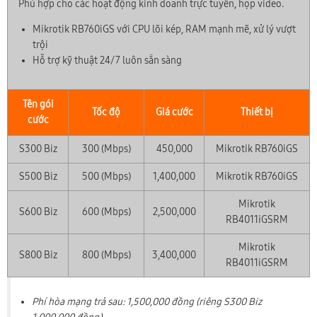
Phù hợp cho các hoạt động kinh doanh trực tuyến, họp video.
🎁 ƯU ĐÃI THÁNG 08/2026
Mikrotik RB760iGS với CPU lõi kép, RAM mạnh mẽ, xử lý vượt
Tặng Voucher phí hòa mạng & Trang bị WiFi 6/7
trội
Lắp đặt nhanh chóng trong 24h
Hỗ trợ kỹ thuật 24/7 luôn sẵn sàng
Tên gói
Tốc độ
Giá cước
Thiết bị
cước
S300 Biz
300 (Mbps)
450,000
Mikrotik RB760iGS
S500 Biz
500 (Mbps)
1,400,000
Mikrotik RB760iGS
Mikrotik
S600 Biz
600 (Mbps)
2,500,000
RB4011iGSRM
Mikrotik
S800 Biz
800 (Mbps)
3,400,000
RB4011iGSRM
0899 789 369
Hotline:
Phí hòa mạng trả sau: 1,500,000 đồng (riêng S300 Biz