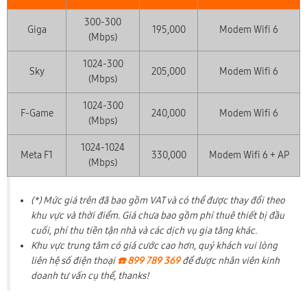
300-300
Giga
195,000
Modem Wifi 6
(Mbps)
1024-300
Sky
205,000
Modem Wifi 6
(Mbps)
1024-300
F-Game
240,000
Modem Wifi 6
(Mbps)
1024-1024
Meta F1
330,000
Modem Wifi 6 + AP
(Mbps)
(*) Mức giá trên đã bao gồm VAT và có thể được thay đổi theo
khu vực và thời điểm. Giá chưa bao gồm phí thuê thiết bị đầu
cuối, phí thu tiền tận nhà và các dịch vụ gia tăng khác.
Khu vực trung tâm có giá cước cao hơn, quý khách vui lòng
liên hệ số điện thoại
☎️ 899 789 369
để được nhân viên kinh
doanh tư vấn cụ thể, thanks!