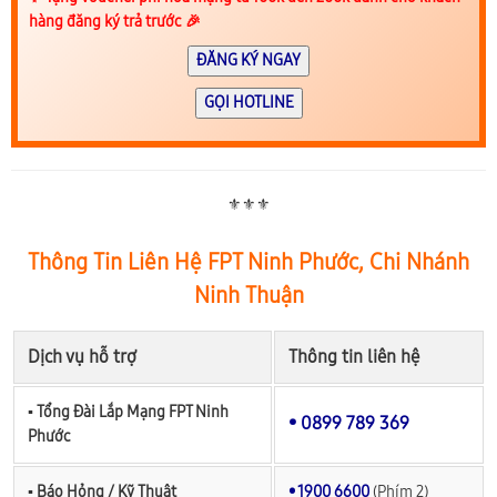
hàng đăng ký trả trước 🎉
ĐĂNG KÝ NGAY
GỌI HOTLINE
⚜️⚜️⚜️
Thông Tin Liên Hệ FPT Ninh Phước, Chi Nhánh
Ninh Thuận
Dịch vụ hỗ trợ
Thông tin liên hệ
▪︎ Tổng Đài Lắp Mạng FPT Ninh
• 0899 789 369
Phước
▪︎ Báo Hỏng / Kỹ Thuật
• 1900 6600
(Phím 2)