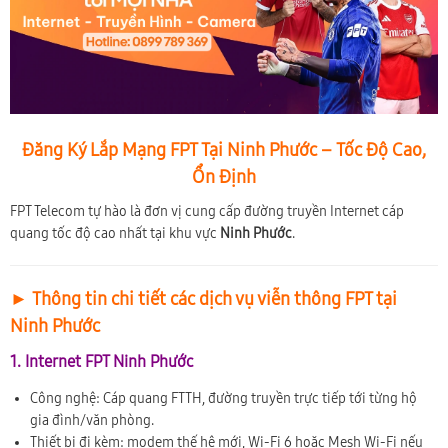
Đăng Ký Lắp Mạng FPT Tại Ninh Phước – Tốc Độ Cao,
Ổn Định
FPT Telecom tự hào là đơn vị cung cấp đường truyền Internet cáp
quang tốc độ cao nhất tại khu vực
Ninh Phước
.
► Thông tin chi tiết các dịch vụ viễn thông FPT tại
Ninh Phước
1. Internet FPT Ninh Phước
Công nghệ: Cáp quang FTTH, đường truyền trực tiếp tới từng hộ
gia đình/văn phòng.
Thiết bị đi kèm: modem thế hệ mới, Wi-Fi 6 hoặc Mesh Wi-Fi nếu