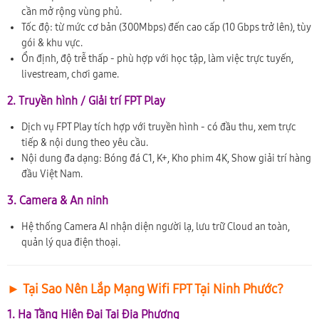
cần mở rộng vùng phủ.
Tốc độ: từ mức cơ bản (300Mbps) đến cao cấp (10 Gbps trở lên), tùy
gói & khu vực.
Ổn định, độ trễ thấp - phù hợp với học tập, làm việc trực tuyến,
livestream, chơi game.
2. Truyền hình / Giải trí FPT Play
Dịch vụ FPT Play tích hợp với truyền hình - có đầu thu, xem trực
tiếp & nội dung theo yêu cầu.
Nội dung đa dạng: Bóng đá C1, K+, Kho phim 4K, Show giải trí hàng
đầu Việt Nam.
3. Camera & An ninh
Hệ thống Camera AI nhận diện người lạ, lưu trữ Cloud an toàn,
quản lý qua điện thoại.
► Tại Sao Nên Lắp Mạng Wifi FPT Tại Ninh Phước?
1. Hạ Tầng Hiện Đại Tại Địa Phương