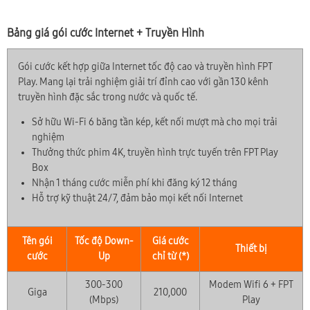
Bảng giá gói cước Internet + Truyền Hình
Gói cước kết hợp giữa Internet tốc độ cao và truyền hình FPT
Play. Mang lại trải nghiệm giải trí đỉnh cao với gần 130 kênh
truyền hình đặc sắc trong nước và quốc tế.
Sở hữu Wi-Fi 6 băng tần kép, kết nối mượt mà cho mọi trải
nghiệm
Thưởng thức phim 4K, truyền hình trực tuyến trên FPT Play
Box
Nhận 1 tháng cước miễn phí khi đăng ký 12 tháng
Hỗ trợ kỹ thuật 24/7, đảm bảo mọi kết nối Internet
Tên gói
Tốc độ Down-
Giá cước
Thiết bị
cước
Up
chỉ từ (*)
300-300
Modem Wifi 6 + FPT
Giga
210,000
(Mbps)
Play