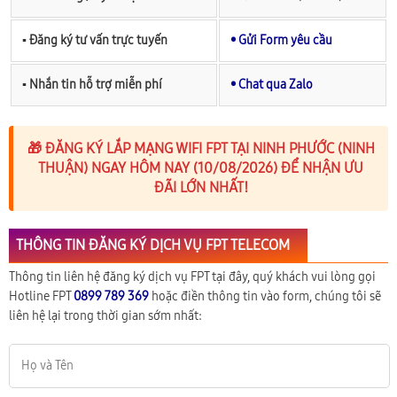
▪︎ Đăng ký tư vấn trực tuyến
• Gửi Form yêu cầu
▪︎ Nhắn tin hỗ trợ miễn phí
• Chat qua Zalo
🎁 ĐĂNG KÝ LẮP MẠNG WIFI FPT TẠI NINH PHƯỚC (NINH
THUẬN) NGAY HÔM NAY (10/08/2026) ĐỂ NHẬN ƯU
ĐÃI LỚN NHẤT!
THÔNG TIN ĐĂNG KÝ DỊCH VỤ FPT TELECOM
Thông tin liên hệ đăng ký dịch vụ FPT tại đây, quý khách vui lòng gọi
Hotline FPT
0899 789 369
hoặc điền thông tin vào form, chúng tôi sẽ
liên hệ lại trong thời gian sớm nhất: