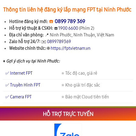
Thông tin liên hệ đăng ký lắp mạng FPT tại Ninh Phước
☎️
0899 789 369
Hotline đăng ký mới:
Hỗ trợ kỹ thuật & CSKH:
☎️
1900 6600
(Phím 2)
Địa chỉ văn phòng:
📍
Ninh Phước, Ninh Thuận, Việt Nam
Zalo hỗ trợ 24/7:
✉️
0899789369
Website chính thức:
🌐
https://fptvietnam.vn
♦ Gợi ý dịch vụ tại Ninh Phước:
✅ Internet FPT
⭐ Tốc độ cao, giá rẻ
✅ Truyền Hình FPT
⭐ Kho giải trí đặc sắc
✅ Camera FPT
⭐ Bảo mật Cloud tiên tiến
HỖ TRỢ TRỰC TUYẾN