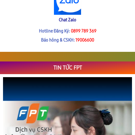
Chat Zalo
Hotline Đăng Ký:
0899 789 369
Báo hỏng & CSKH:
19006600
TIN TỨC FPT