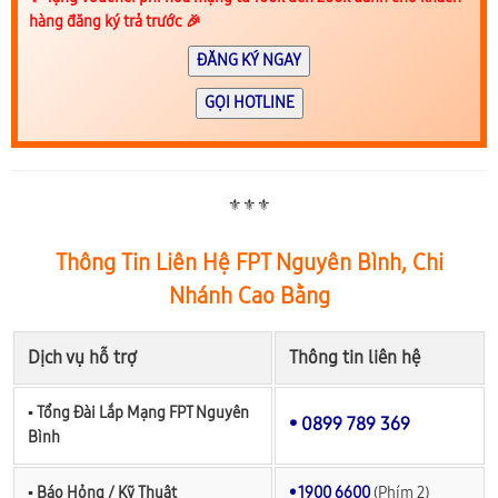
hàng đăng ký trả trước 🎉
ĐĂNG KÝ NGAY
GỌI HOTLINE
⚜️⚜️⚜️
Thông Tin Liên Hệ FPT Nguyên Bình, Chi
Nhánh Cao Bằng
Dịch vụ hỗ trợ
Thông tin liên hệ
▪︎ Tổng Đài Lắp Mạng FPT Nguyên
• 0899 789 369
Bình
▪︎ Báo Hỏng / Kỹ Thuật
• 1900 6600
(Phím 2)