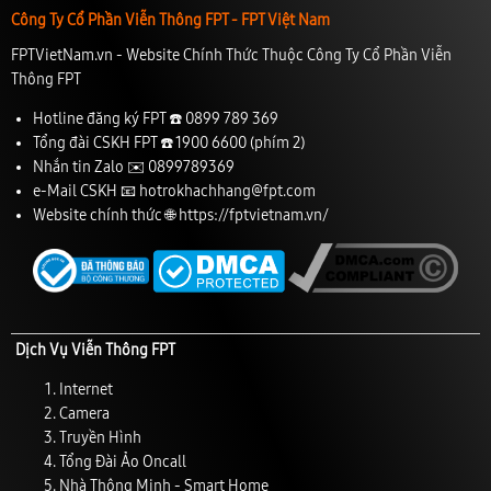
Công Ty Cổ Phần Viễn Thông FPT - FPT Việt Nam
FPTVietNam.vn - Website Chính Thức Thuộc Công Ty Cổ Phần Viễn
Thông FPT
Hotline đăng ký FPT ☎️
0899 789 369
Tổng đài CSKH FPT ☎️
1900 6600
(phím 2)
Nhắn tin Zalo ✉️
0899789369
e-Mail CSKH 📧
hotrokhachhang@fpt.com
Website chính thức 🌐
https://fptvietnam.vn/
Dịch Vụ Viễn Thông FPT
Internet
Camera
Truyền Hình
Tổng Đài Ảo Oncall
Nhà Thông Minh - Smart Home