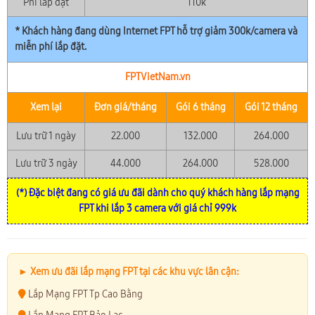
Phí lắp đặt
110k
* Khách hàng đang dùng Internet FPT hỗ trợ giảm 300k/camera và
miễn phí lắp đặt.
FPTVietNam.vn
Xem lại
Đơn giá/tháng
Gói 6 tháng
Gói 12 tháng
Lưu trữ 1 ngày
22.000
132.000
264.000
Lưu trữ 3 ngày
44.000
264.000
528.000
(*) Đặc biệt đang có giá ưu đãi dành cho quý khách hàng lắp mạng
FPT khi lắp 3 camera với giá chỉ 999k
► Xem ưu đãi lắp mạng FPT tại các khu vực lân cận:
Lắp Mạng FPT Tp Cao Bằng