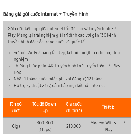
Bảng giá gói cước Internet + Truyền Hình
Gói cước kết hợp giữa Internet tốc độ cao và truyền hình FPT
Play. Mang lại trải nghiệm giải trí đỉnh cao với gần 130 kênh
truyền hình đặc sắc trong nước và quốc tế.
Sở hữu Wi-Fi 6 băng tần kép, kết nối mượt mà cho mọi trải
nghiệm
Thưởng thức phim 4K, truyền hình trực tuyến trên FPT Play
Box
Nhận 1 tháng cước miễn phí khi đăng ký 12 tháng
Hỗ trợ kỹ thuật 24/7, đảm bảo mọi kết nối Internet
Tên gói
Tốc độ Down-
Giá cước
Thiết bị
cước
Up
chỉ từ (*)
300-300
Modem Wifi 6 + FPT
Giga
210,000
(Mbps)
Play