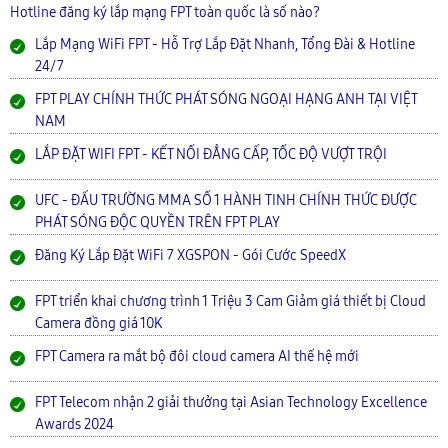
Hotline đăng ký lắp mạng FPT toàn quốc là số nào?
Lắp Mạng WiFi FPT - Hỗ Trợ Lắp Đặt Nhanh, Tổng Đài & Hotline
24/7
FPT PLAY CHÍNH THỨC PHÁT SÓNG NGOẠI HẠNG ANH TẠI VIỆT
NAM
LẮP ĐẶT WIFI FPT - KẾT NỐI ĐẲNG CẤP, TỐC ĐỘ VƯỢT TRỘI
UFC - ĐẤU TRƯỜNG MMA SỐ 1 HÀNH TINH CHÍNH THỨC ĐƯỢC
PHÁT SÓNG ĐỘC QUYỀN TRÊN FPT PLAY
Đăng Ký Lắp Đặt WiFi 7 XGSPON - Gói Cước SpeedX
FPT triển khai chương trình 1 Triệu 3 Cam Giảm giá thiết bị Cloud
Camera đồng giá 10K
FPT Camera ra mắt bộ đôi cloud camera AI thế hệ mới
FPT Telecom nhận 2 giải thưởng tại Asian Technology Excellence
Awards 2024