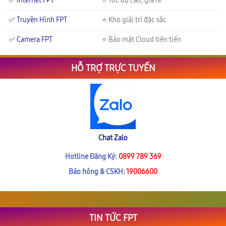
✅ Internet FPT
⭐ Tốc độ cao, giá rẻ
✅ Truyền Hình FPT
⭐ Kho giải trí đặc sắc
✅ Camera FPT
⭐ Bảo mật Cloud tiên tiến
HỖ TRỢ TRỰC TUYẾN
Chat Zalo
Hotline Đăng Ký:
0899 789 369
Báo hỏng & CSKH:
19006600
TIN TỨC FPT