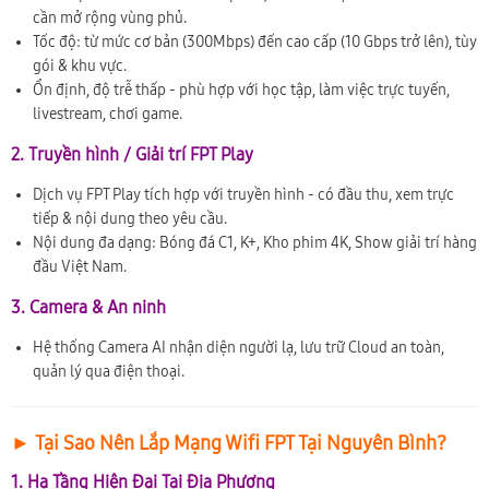
cần mở rộng vùng phủ.
Tốc độ: từ mức cơ bản (300Mbps) đến cao cấp (10 Gbps trở lên), tùy
gói & khu vực.
Ổn định, độ trễ thấp - phù hợp với học tập, làm việc trực tuyến,
livestream, chơi game.
2. Truyền hình / Giải trí FPT Play
Dịch vụ FPT Play tích hợp với truyền hình - có đầu thu, xem trực
tiếp & nội dung theo yêu cầu.
Nội dung đa dạng: Bóng đá C1, K+, Kho phim 4K, Show giải trí hàng
đầu Việt Nam.
3. Camera & An ninh
Hệ thống Camera AI nhận diện người lạ, lưu trữ Cloud an toàn,
quản lý qua điện thoại.
► Tại Sao Nên Lắp Mạng Wifi FPT Tại Nguyên Bình?
1. Hạ Tầng Hiện Đại Tại Địa Phương