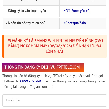
▪︎ Đăng ký tư vấn trực tuyến
• Gửi Form yêu cầu
▪︎ Nhắn tin hỗ trợ miễn phí
• Chat qua Zalo
🎁 ĐĂNG KÝ LẮP MẠNG WIFI FPT TẠI NGUYÊN BÌNH (CAO
BẰNG) NGAY HÔM NAY (08/08/2026) ĐỂ NHẬN ƯU ĐÃI
LỚN NHẤT!
THÔNG TIN ĐĂNG KÝ DỊCH VỤ FPT TELECOM
Thông tin liên hệ đăng ký dịch vụ FPT tại đây, quý khách vui lòng gọi
Hotline FPT
0899 789 369
hoặc điền thông tin vào form, chúng tôi sẽ
liên hệ lại trong thời gian sớm nhất: