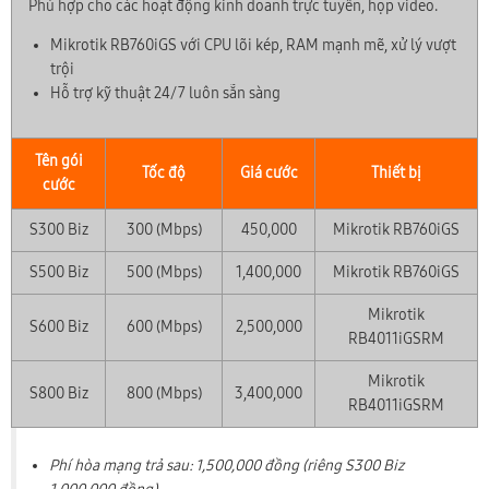
Phù hợp cho các hoạt động kinh doanh trực tuyến, họp video.
Mikrotik RB760iGS với CPU lõi kép, RAM mạnh mẽ, xử lý vượt
trội
Hỗ trợ kỹ thuật 24/7 luôn sẵn sàng
Tên gói
Tốc độ
Giá cước
Thiết bị
cước
S300 Biz
300 (Mbps)
450,000
Mikrotik RB760iGS
S500 Biz
500 (Mbps)
1,400,000
Mikrotik RB760iGS
Mikrotik
S600 Biz
600 (Mbps)
2,500,000
RB4011iGSRM
Mikrotik
S800 Biz
800 (Mbps)
3,400,000
RB4011iGSRM
Phí hòa mạng trả sau: 1,500,000 đồng (riêng S300 Biz