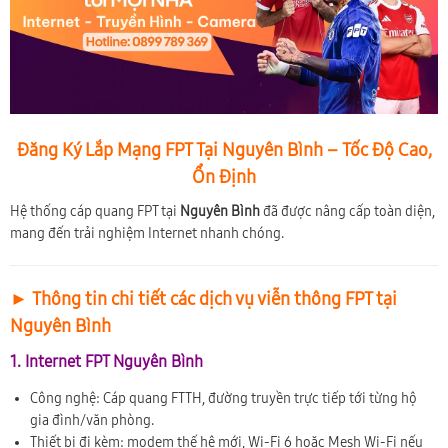
Đăng Ký Lắp Mạng FPT Tại Nguyên Bình – Tốc Độ Cao,
Ổn Định
Hệ thống cáp quang FPT tại
Nguyên Bình
đã được nâng cấp toàn diện,
mang đến trải nghiệm Internet nhanh chóng.
► Thông tin chi tiết các dịch vụ viễn thông FPT tại
Nguyên Bình
1. Internet FPT Nguyên Bình
Công nghệ: Cáp quang FTTH, đường truyền trực tiếp tới từng hộ
gia đình/văn phòng.
Thiết bị đi kèm: modem thế hệ mới, Wi-Fi 6 hoặc Mesh Wi-Fi nếu