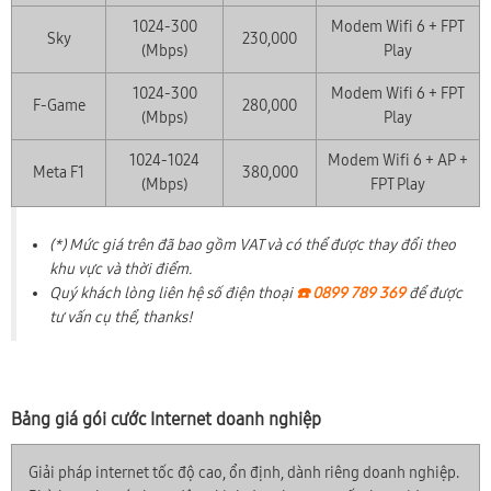
1024-300
Modem Wifi 6 + FPT
Sky
230,000
(Mbps)
Play
1024-300
Modem Wifi 6 + FPT
F-Game
280,000
(Mbps)
Play
1024-1024
Modem Wifi 6 + AP +
Meta F1
380,000
(Mbps)
FPT Play
(*) Mức giá trên đã bao gồm VAT và có thể được thay đổi theo
khu vực và thời điểm.
Quý khách lòng liên hệ số điện thoại
☎️ 0899 789 369
để được
tư vấn cụ thể, thanks!
Bảng giá gói cước Internet doanh nghiệp
Giải pháp internet tốc độ cao, ổn định, dành riêng doanh nghiệp.