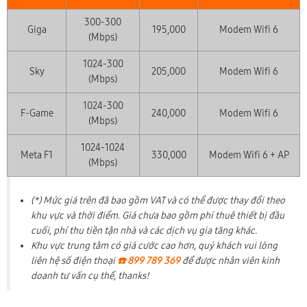
300-300
Giga
195,000
Modem Wifi 6
(Mbps)
1024-300
Sky
205,000
Modem Wifi 6
(Mbps)
1024-300
F-Game
240,000
Modem Wifi 6
(Mbps)
1024-1024
Meta F1
330,000
Modem Wifi 6 + AP
(Mbps)
(*) Mức giá trên đã bao gồm VAT và có thể được thay đổi theo
khu vực và thời điểm. Giá chưa bao gồm phí thuê thiết bị đầu
cuối, phí thu tiền tận nhà và các dịch vụ gia tăng khác.
Khu vực trung tâm có giá cước cao hơn, quý khách vui lòng
liên hệ số điện thoại
☎️ 899 789 369
để được nhân viên kinh
doanh tư vấn cụ thể, thanks!