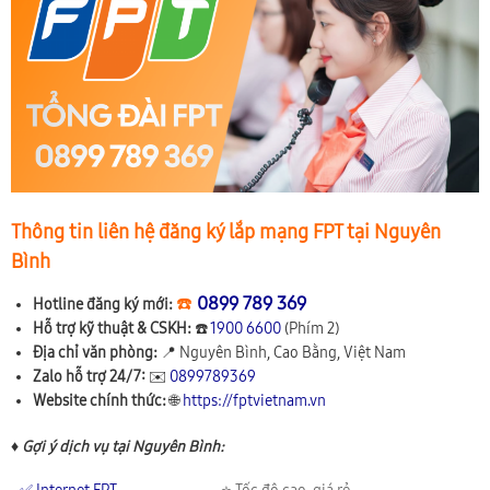
Thông tin liên hệ đăng ký lắp mạng FPT tại Nguyên
Bình
☎️
0899 789 369
Hotline đăng ký mới:
Hỗ trợ kỹ thuật & CSKH:
☎️
1900 6600
(Phím 2)
Địa chỉ văn phòng:
📍
Nguyên Bình, Cao Bằng, Việt Nam
Zalo hỗ trợ 24/7:
✉️
0899789369
Website chính thức:
🌐
https://fptvietnam.vn
♦ Gợi ý dịch vụ tại Nguyên Bình: