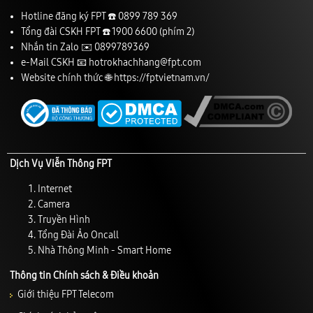
Hotline đăng ký FPT ☎️
0899 789 369
Tổng đài CSKH FPT ☎️
1900 6600
(phím 2)
Nhắn tin Zalo ✉️
0899789369
e-Mail CSKH 📧
hotrokhachhang@fpt.com
Website chính thức 🌐
https://fptvietnam.vn/
Dịch Vụ Viễn Thông FPT
Internet
Camera
Truyền Hình
Tổng Đài Ảo Oncall
Nhà Thông Minh - Smart Home
Thông tin Chính sách & Điều khoản
Giới thiệu FPT Telecom