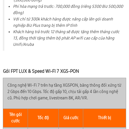
0899 789 369
1,000,000 đồng)
Hotline:
Phí hòa mạng trả trước: 700,000 đồng (riêng S300 Biz 500,000
đồng)
Với chỉ từ 300k khách hàng được nâng cấp lên gói doanh
nghiệp Biz Plus trang bị thêm IP tĩnh
Khách hàng trả trước 12 tháng sẽ được tặng thêm tháng cước
13, đồng thời tặng thêm bộ phát AP wifi cao cấp của hãng
Unifi/Aruba
Gói FPT LUX & Speed Wi-Fi 7 XGS-PON
Công nghệ Wi-Fi 7 trên hạ tầng XGSPON, băng thông đối xứng từ
2 Gbps đến 10 Gbps. Tốc độ gấp 10, chịu tải gấp 4 lần công nghệ
cũ. Phù hợp chơi game, livestream 8K, AR/VR.
Tên gói
Tốc độ
Giá cước
Thiết bị
cước