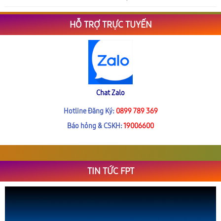
HỖ TRỢ TRỰC TUYẾN
Chat Zalo
Hotline Đăng Ký:
0899 789 369
Báo hỏng & CSKH:
19006600
TIN TỨC FPT