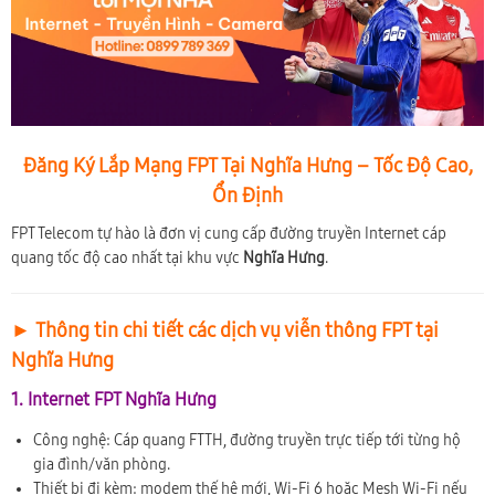
Đăng Ký Lắp Mạng FPT Tại Nghĩa Hưng – Tốc Độ Cao,
Ổn Định
FPT Telecom tự hào là đơn vị cung cấp đường truyền Internet cáp
quang tốc độ cao nhất tại khu vực
Nghĩa Hưng
.
► Thông tin chi tiết các dịch vụ viễn thông FPT tại
Nghĩa Hưng
1. Internet FPT Nghĩa Hưng
Công nghệ: Cáp quang FTTH, đường truyền trực tiếp tới từng hộ
gia đình/văn phòng.
Thiết bị đi kèm: modem thế hệ mới, Wi-Fi 6 hoặc Mesh Wi-Fi nếu