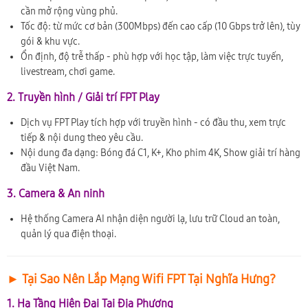
cần mở rộng vùng phủ.
Tốc độ: từ mức cơ bản (300Mbps) đến cao cấp (10 Gbps trở lên), tùy
gói & khu vực.
Ổn định, độ trễ thấp - phù hợp với học tập, làm việc trực tuyến,
livestream, chơi game.
2. Truyền hình / Giải trí FPT Play
Dịch vụ FPT Play tích hợp với truyền hình - có đầu thu, xem trực
tiếp & nội dung theo yêu cầu.
Nội dung đa dạng: Bóng đá C1, K+, Kho phim 4K, Show giải trí hàng
đầu Việt Nam.
3. Camera & An ninh
Hệ thống Camera AI nhận diện người lạ, lưu trữ Cloud an toàn,
quản lý qua điện thoại.
► Tại Sao Nên Lắp Mạng Wifi FPT Tại Nghĩa Hưng?
1. Hạ Tầng Hiện Đại Tại Địa Phương