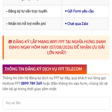
▪︎ Đăng ký tư vấn trực tuyến
• Gửi Form yêu cầu
▪︎ Nhắn tin hỗ trợ miễn phí
• Chat qua Zalo
🎁 ĐĂNG KÝ LẮP MẠNG WIFI FPT TẠI NGHĨA HƯNG (NAM
ĐỊNH) NGAY HÔM NAY (07/08/2026) ĐỂ NHẬN ƯU ĐÃI
LỚN NHẤT!
THÔNG TIN ĐĂNG KÝ DỊCH VỤ FPT TELECOM
Thông tin liên hệ đăng ký dịch vụ FPT tại đây, quý khách vui lòng gọi
Hotline FPT
0899 789 369
hoặc điền thông tin vào form, chúng tôi sẽ
liên hệ lại trong thời gian sớm nhất: