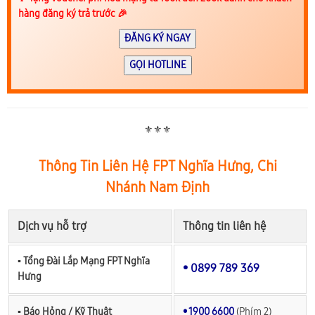
hàng đăng ký trả trước 🎉
ĐĂNG KÝ NGAY
GỌI HOTLINE
⚜️⚜️⚜️
Thông Tin Liên Hệ FPT Nghĩa Hưng, Chi
Nhánh Nam Định
Dịch vụ hỗ trợ
Thông tin liên hệ
▪︎ Tổng Đài Lắp Mạng FPT Nghĩa
• 0899 789 369
Hưng
▪︎ Báo Hỏng / Kỹ Thuật
• 1900 6600
(Phím 2)