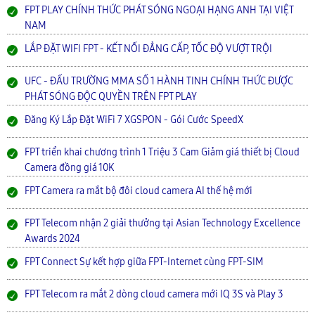
FPT PLAY CHÍNH THỨC PHÁT SÓNG NGOẠI HẠNG ANH TẠI VIỆT
NAM
LẮP ĐẶT WIFI FPT - KẾT NỐI ĐẲNG CẤP, TỐC ĐỘ VƯỢT TRỘI
UFC - ĐẤU TRƯỜNG MMA SỐ 1 HÀNH TINH CHÍNH THỨC ĐƯỢC
PHÁT SÓNG ĐỘC QUYỀN TRÊN FPT PLAY
Đăng Ký Lắp Đặt WiFi 7 XGSPON - Gói Cước SpeedX
FPT triển khai chương trình 1 Triệu 3 Cam Giảm giá thiết bị Cloud
Camera đồng giá 10K
FPT Camera ra mắt bộ đôi cloud camera AI thế hệ mới
FPT Telecom nhận 2 giải thưởng tại Asian Technology Excellence
Awards 2024
FPT Connect Sự kết hợp giữa FPT-Internet cùng FPT-SIM
FPT Telecom ra mắt 2 dòng cloud camera mới IQ 3S và Play 3