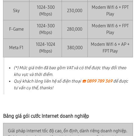
1024-300
Modem Wifi 6 + FPT
Sky
230,000
(Mbps)
Play
1024-300
Modem Wifi 6 + FPT
F-Game
280,000
(Mbps)
Play
1024-1024
Modem Wifi 6 + AP +
Meta F1
380,000
(Mbps)
FPT Play
(*) Mức giá trên đã bao gồm VAT và có thể được thay đổi theo
khu vực và thời điểm.
Quý khách lòng liên hệ số điện thoại
☎️ 0899 789 369
để được
tư vấn cụ thể, thanks!
Bảng giá gói cước Internet doanh nghiệp
Giải pháp internet tốc độ cao, ổn định, dành riêng doanh nghiệp.