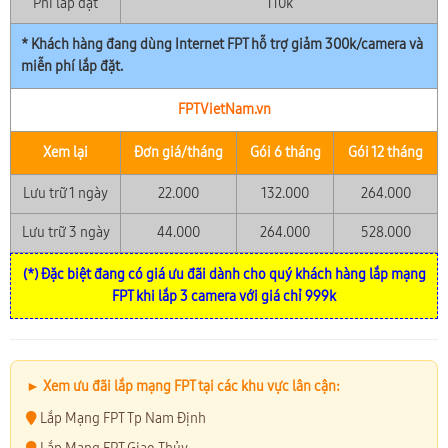
Phí lắp đặt
110k
* Khách hàng đang dùng Internet FPT hỗ trợ giảm 300k/camera và
miễn phí lắp đặt.
FPTVietNam.vn
Xem lại
Đơn giá/tháng
Gói 6 tháng
Gói 12 tháng
Lưu trữ 1 ngày
22.000
132.000
264.000
Lưu trữ 3 ngày
44.000
264.000
528.000
(*) Đặc biệt đang có giá ưu đãi dành cho quý khách hàng lắp mạng
FPT khi lắp 3 camera với giá chỉ 999k
► Xem ưu đãi lắp mạng FPT tại các khu vực lân cận:
Lắp Mạng FPT Tp Nam Định