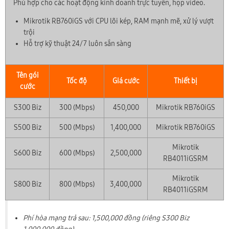
Phù hợp cho các hoạt động kinh doanh trực tuyến, họp video.
Mikrotik RB760iGS với CPU lõi kép, RAM mạnh mẽ, xử lý vượt
×
trội
🎁 ƯU ĐÃI THÁNG 08/2026
Hỗ trợ kỹ thuật 24/7 luôn sẵn sàng
Tặng Voucher phí hòa mạng & Trang bị WiFi 6/7
Lắp đặt nhanh chóng trong 24h
Tên gói
Tốc độ
Giá cước
Thiết bị
cước
S300 Biz
300 (Mbps)
450,000
Mikrotik RB760iGS
S500 Biz
500 (Mbps)
1,400,000
Mikrotik RB760iGS
Mikrotik
S600 Biz
600 (Mbps)
2,500,000
RB4011iGSRM
Mikrotik
S800 Biz
800 (Mbps)
3,400,000
RB4011iGSRM
Phí hòa mạng trả sau: 1,500,000 đồng (riêng S300 Biz