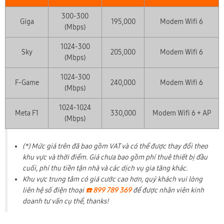
300-300
Giga
195,000
Modem Wifi 6
(Mbps)
1024-300
Sky
205,000
Modem Wifi 6
(Mbps)
1024-300
F-Game
240,000
Modem Wifi 6
(Mbps)
1024-1024
Meta F1
330,000
Modem Wifi 6 + AP
(Mbps)
(*) Mức giá trên đã bao gồm VAT và có thể được thay đổi theo
khu vực và thời điểm. Giá chưa bao gồm phí thuê thiết bị đầu
cuối, phí thu tiền tận nhà và các dịch vụ gia tăng khác.
Khu vực trung tâm có giá cước cao hơn, quý khách vui lòng
liên hệ số điện thoại
☎️ 899 789 369
để được nhân viên kinh
doanh tư vấn cụ thể, thanks!