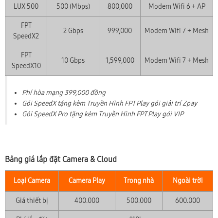
LUX 500
500 (Mbps)
800,000
Modem Wifi 6 + AP
FPT
2 Gbps
999,000
Modem Wifi 7 + Mesh
SpeedX2
FPT
10 Gbps
1,599,000
Modem Wifi 7 + Mesh
SpeedX10
Phí hòa mạng 399,000 đồng
Gói SpeedX tặng kèm Truyền Hình FPT Play gói giải trí Zpay
Gói SpeedX Pro tặng kèm Truyền Hình FPT Play gói VIP
Bảng giá lắp đặt Camera & Cloud
Loại Camera
Camera Play
Trong nhà
Ngoài trời
Giá thiết bị
400.000
500.000
600.000