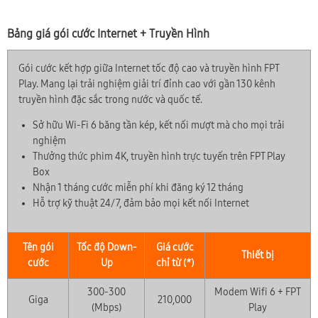
Bảng giá gói cước Internet + Truyền Hình
Gói cước kết hợp giữa Internet tốc độ cao và truyền hình FPT
Play. Mang lại trải nghiệm giải trí đỉnh cao với gần 130 kênh
truyền hình đặc sắc trong nước và quốc tế.
Sở hữu Wi-Fi 6 băng tần kép, kết nối mượt mà cho mọi trải
nghiệm
Thưởng thức phim 4K, truyền hình trực tuyến trên FPT Play
Box
Nhận 1 tháng cước miễn phí khi đăng ký 12 tháng
Hỗ trợ kỹ thuật 24/7, đảm bảo mọi kết nối Internet
Tên gói
Tốc độ Down-
Giá cước
Thiết bị
cước
Up
chỉ từ (*)
300-300
Modem Wifi 6 + FPT
Giga
210,000
(Mbps)
Play