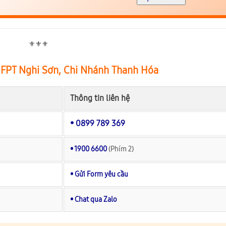
⚜️⚜️⚜️
 FPT Nghi Sơn, Chi Nhánh Thanh Hóa
Thông tin liên hệ
• 0899 789 369
• 1900 6600
(Phím 2)
• Gửi Form yêu cầu
• Chat qua Zalo