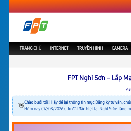
TRANG CHỦ
INTERNET
TRUYỀN HÌNH
CAMERA
FPT Việt Nam
FPT Thanh Hóa
Lắp Mạng FPT Nghi Sơn
FPT Nghi Sơn – Lắp Mạ
Việ
Chào buổi tối! Hãy để lại thông tin mục
Đăng ký tư vấn
, chú
👋
Hôm nay (07/08/2026), Ưu đãi đặc biệt tại Nghi Sơn: Tặng m