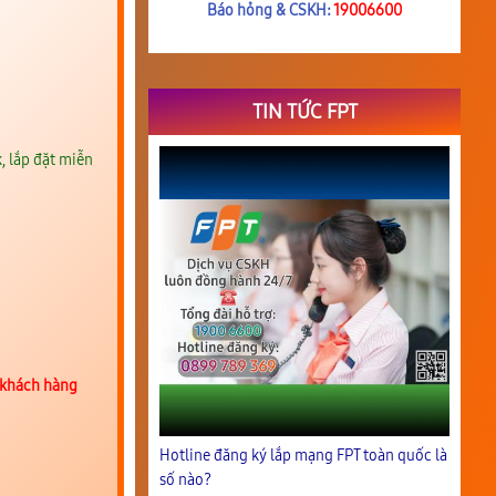
Báo hỏng & CSKH:
19006600
TIN TỨC FPT
, lắp đặt miễn
 khách hàng
Hotline đăng ký lắp mạng FPT toàn quốc là
số nào?