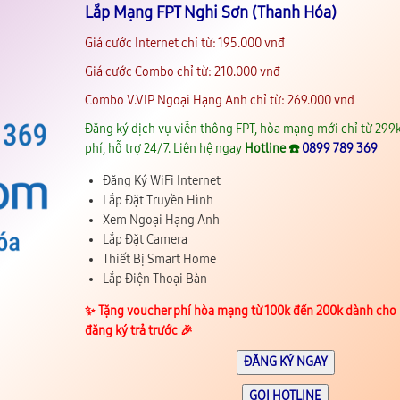
Lắp Mạng FPT Nghi Sơn (Thanh Hóa)
Giá cước Internet chỉ từ: 195.000 vnđ
Giá cước Combo chỉ từ: 210.000 vnđ
Combo V.VIP Ngoại Hạng Anh chỉ từ: 269.000 vnđ
Đăng ký dịch vụ viễn thông FPT, hòa mạng mới chỉ từ 299k
phí, hỗ trợ 24/7. Liên hệ ngay
Hotline ☎️
0899 789 369
Đăng Ký WiFi Internet
Lắp Đặt Truyền Hình
Xem Ngoại Hạng Anh
Lắp Đặt Camera
Thiết Bị Smart Home
Lắp Điện Thoại Bàn
✨️ Tặng voucher phí hòa mạng từ 100k đến 200k dành cho
đăng ký trả trước 🎉
ĐĂNG KÝ NGAY
GỌI HOTLINE