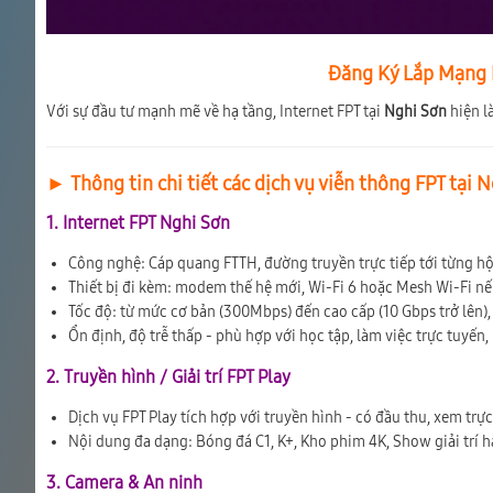
Đăng Ký Lắp Mạng F
Với sự đầu tư mạnh mẽ về hạ tầng, Internet FPT tại
Nghi Sơn
hiện l
► Thông tin chi tiết các dịch vụ viễn thông FPT tại 
1. Internet FPT Nghi Sơn
Công nghệ: Cáp quang FTTH, đường truyền trực tiếp tới từng h
Thiết bị đi kèm: modem thế hệ mới, Wi-Fi 6 hoặc Mesh Wi-Fi n
Tốc độ: từ mức cơ bản (300Mbps) đến cao cấp (10 Gbps trở lên), 
Ổn định, độ trễ thấp - phù hợp với học tập, làm việc trực tuyến,
2. Truyền hình / Giải trí FPT Play
Dịch vụ FPT Play tích hợp với truyền hình - có đầu thu, xem trự
Nội dung đa dạng: Bóng đá C1, K+, Kho phim 4K, Show giải trí 
3. Camera & An ninh