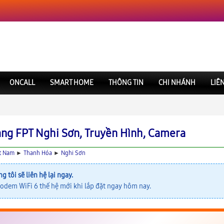
ONCALL
SMART HOME
THÔNG TIN
CHI NHÁNH
LIÊ
ng FPT Nghi Sơn, Truyền Hình, Camera
t Nam
►
Thanh Hóa
►
Nghi Sơn
ng tôi sẽ liên hệ lại ngay.
odem WiFi 6 thế hệ mới khi lắp đặt ngay hôm nay.