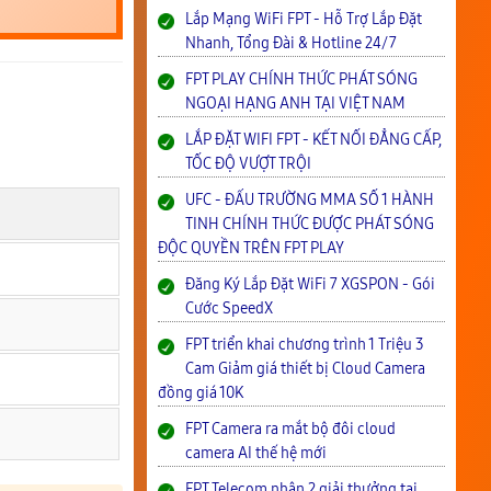
Lắp Mạng WiFi FPT - Hỗ Trợ Lắp Đặt
Nhanh, Tổng Đài & Hotline 24/7
FPT PLAY CHÍNH THỨC PHÁT SÓNG
NGOẠI HẠNG ANH TẠI VIỆT NAM
LẮP ĐẶT WIFI FPT - KẾT NỐI ĐẲNG CẤP,
TỐC ĐỘ VƯỢT TRỘI
UFC - ĐẤU TRƯỜNG MMA SỐ 1 HÀNH
TINH CHÍNH THỨC ĐƯỢC PHÁT SÓNG
ĐỘC QUYỀN TRÊN FPT PLAY
Đăng Ký Lắp Đặt WiFi 7 XGSPON - Gói
Cước SpeedX
FPT triển khai chương trình 1 Triệu 3
Cam Giảm giá thiết bị Cloud Camera
đồng giá 10K
FPT Camera ra mắt bộ đôi cloud
camera AI thế hệ mới
FPT Telecom nhận 2 giải thưởng tại