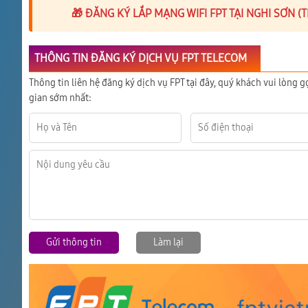
🎁 ĐĂNG KÝ LẮP MẠNG WIFI FPT TẠI NGHI SƠN 
THÔNG TIN ĐĂNG KÝ DỊCH VỤ FPT TELECOM
Thông tin liên hệ đăng ký dịch vụ FPT tại đây, quý khách vui lòng g
gian sớm nhất:
Gửi thông tin
Làm lại