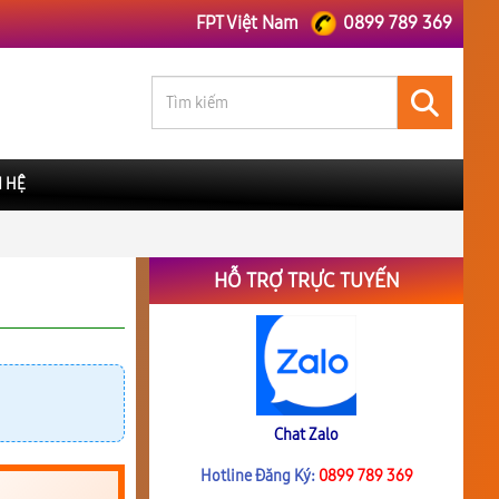
FPT Việt Nam
0899 789 369
N HỆ
HỖ TRỢ TRỰC TUYẾN
Chat Zalo
Hotline Đăng Ký:
0899 789 369