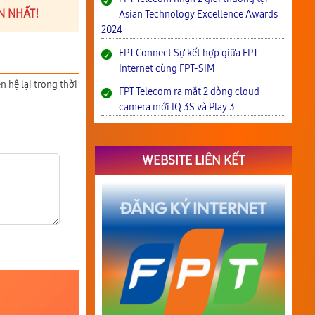
N NHẤT!
Asian Technology Excellence Awards
2024
FPT Connect Sự kết hợp giữa FPT-
Internet cùng FPT-SIM
n hệ lại trong thời
FPT Telecom ra mắt 2 dòng cloud
camera mới IQ 3S và Play 3
WEBSITE LIÊN KẾT