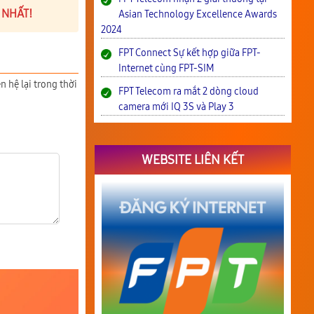
 NHẤT!
Asian Technology Excellence Awards
2024
FPT Connect Sự kết hợp giữa FPT-
Internet cùng FPT-SIM
n hệ lại trong thời
FPT Telecom ra mắt 2 dòng cloud
camera mới IQ 3S và Play 3
WEBSITE LIÊN KẾT