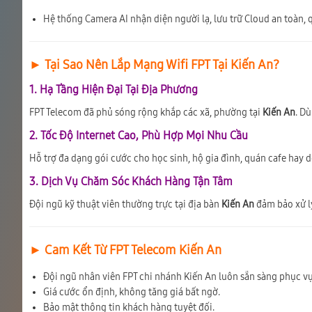
Hệ thống Camera AI nhận diện người lạ, lưu trữ Cloud an toàn, q
► Tại Sao Nên Lắp Mạng Wifi FPT Tại Kiến An?
1. Hạ Tầng Hiện Đại Tại Địa Phương
FPT Telecom đã phủ sóng rộng khắp các xã, phường tại
Kiến An
. D
2. Tốc Độ Internet Cao, Phù Hợp Mọi Nhu Cầu
Hỗ trợ đa dạng gói cước cho học sinh, hộ gia đình, quán cafe hay 
3. Dịch Vụ Chăm Sóc Khách Hàng Tận Tâm
Đội ngũ kỹ thuật viên thường trực tại địa bàn
Kiến An
đảm bảo xử lý 
► Cam Kết Từ FPT Telecom Kiến An
Đội ngũ nhân viên FPT chi nhánh Kiến An luôn sẵn sàng phục vụ
Giá cước ổn định, không tăng giá bất ngờ.
Bảo mật thông tin khách hàng tuyệt đối.