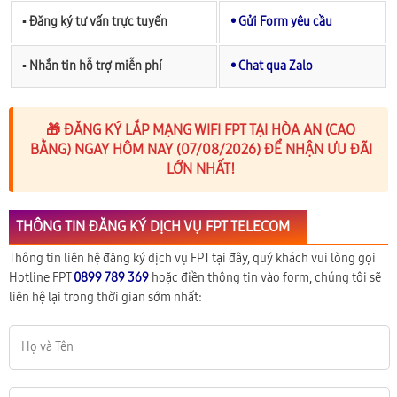
▪︎ Đăng ký tư vấn trực tuyến
• Gửi Form yêu cầu
▪︎ Nhắn tin hỗ trợ miễn phí
• Chat qua Zalo
🎁 ĐĂNG KÝ LẮP MẠNG WIFI FPT TẠI HÒA AN (CAO
BẰNG) NGAY HÔM NAY (07/08/2026) ĐỂ NHẬN ƯU ĐÃI
LỚN NHẤT!
THÔNG TIN ĐĂNG KÝ DỊCH VỤ FPT TELECOM
Thông tin liên hệ đăng ký dịch vụ FPT tại đây, quý khách vui lòng gọi
Hotline FPT
0899 789 369
hoặc điền thông tin vào form, chúng tôi sẽ
liên hệ lại trong thời gian sớm nhất: