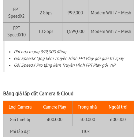
FPT
2 Gbps
999,000
Modem Wifi 7 + Mesh
SpeedX2
FPT
10 Gbps
1,599,000
Modem Wifi 7 + Mesh
SpeedX10
Phí hòa mạng 399,000 đồng
Gói SpeedX tặng kèm Truyền Hình FPT Play gói giải trí Zpay
Gói SpeedX Pro tặng kèm Truyền Hình FPT Play gói VIP
Bảng giá lắp đặt Camera & Cloud
Loại Camera
Camera Play
Trong nhà
Ngoài trời
Giá thiết bị
400.000
500.000
600.000
Phí lắp đặt
110k