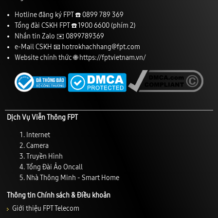
Hotline đăng ký FPT ☎️
0899 789 369
Tổng đài CSKH FPT ☎️
1900 6600
(phím 2)
Nhắn tin Zalo ✉️
0899789369
e-Mail CSKH 📧
hotrokhachhang@fpt.com
Website chính thức 🌐
https://fptvietnam.vn/
Dịch Vụ Viễn Thông FPT
Internet
Camera
Truyền Hình
Tổng Đài Ảo Oncall
Nhà Thông Minh - Smart Home
Thông tin Chính sách & Điều khoản
Giới thiệu FPT Telecom