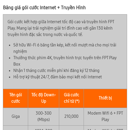
Bảng giá gói cước Internet + Truyền Hình
Gói cước kết hợp giữa Internet tốc độ cao và truyền hình FPT
Play. Mang lại trải nghiệm giải trí đỉnh cao với gần 130 kênh
truyền hình đặc sắc trong nước và quốc tế.
Sở hữu Wi-Fi 6 băng tần kép, kết nối mượt mà cho mọi trải
nghiệm
Thưởng thức phim 4K, truyền hình trực tuyến trên FPT Play
Box
Nhận 1 tháng cước miễn phí khi đăng ký 12 tháng
Hỗ trợ kỹ thuật 24/7, đảm bảo mọi kết nối Internet
Tên gói
Tốc độ Down-
Giá cước
Thiết bị
cước
Up
chỉ từ (*)
300-300
Modem Wifi 6 + FPT
Giga
210,000
(Mbps)
Play