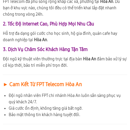
FPT Telecom đã phủ sóng rộng khắp các xã, phường tại
Hòa An
. Dù
bạn ở khu vực nào, chúng tôi đều có thể triển khai lắp đặt nhanh
chóng trong vòng 24h.
2. Tốc Độ Internet Cao, Phù Hợp Mọi Nhu Cầu
Hỗ trợ đa dạng gói cước cho học sinh, hộ gia đình, quán cafe hay
doanh nghiệp tại
Hòa An
.
3. Dịch Vụ Chăm Sóc Khách Hàng Tận Tâm
Đội ngũ kỹ thuật viên thường trực tại địa bàn
Hòa An
đảm bảo xử lý sự
cố kịp thời, bảo trì miễn phí trọn đời.
► Cam Kết Từ FPT Telecom Hòa An
Đội ngũ nhân viên FPT chi nhánh Hòa An luôn sẵn sàng phục vụ
quý khách 24/7.
Giá cước ổn định, không tăng giá bất ngờ.
Bảo mật thông tin khách hàng tuyệt đối.