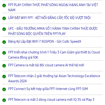
FPT PLAY CHÍNH THỨC PHÁT SÓNG NGOẠI HẠNG ANH TẠI VIỆT
NAM
LẮP ĐẶT WIFI FPT - KẾT NỐI ĐẲNG CẤP, TỐC ĐỘ VƯỢT TRỘI
UFC - ĐẤU TRƯỜNG MMA SỐ 1 HÀNH TINH CHÍNH THỨC ĐƯỢC
PHÁT SÓNG ĐỘC QUYỀN TRÊN FPT PLAY
Đăng Ký Lắp Đặt WiFi 7 XGSPON - Gói Cước SpeedX
FPT triển khai chương trình 1 Triệu 3 Cam Giảm giá thiết bị Cloud
Camera đồng giá 10K
FPT Camera ra mắt bộ đôi cloud camera AI thế hệ mới
FPT Telecom nhận 2 giải thưởng tại Asian Technology Excellence
Awards 2024
FPT Connect Sự kết hợp giữa FPT-Internet cùng FPT-SIM
FPT Telecom ra mắt 2 dòng cloud camera mới IQ 3S và Play 3