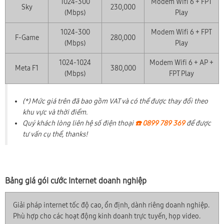
1024-300
Modem Wifi 6 + FPT
Sky
230,000
(Mbps)
Play
1024-300
Modem Wifi 6 + FPT
F-Game
280,000
(Mbps)
Play
1024-1024
Modem Wifi 6 + AP +
Meta F1
380,000
(Mbps)
FPT Play
(*) Mức giá trên đã bao gồm VAT và có thể được thay đổi theo
khu vực và thời điểm.
Quý khách lòng liên hệ số điện thoại
☎️ 0899 789 369
để được
tư vấn cụ thể, thanks!
Bảng giá gói cước Internet doanh nghiệp
Giải pháp internet tốc độ cao, ổn định, dành riêng doanh nghiệp.
Phù hợp cho các hoạt động kinh doanh trực tuyến, họp video.