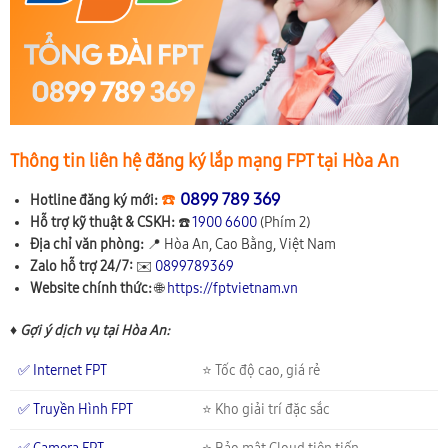
Thông tin liên hệ đăng ký lắp mạng FPT tại Hòa An
☎️
0899 789 369
Hotline đăng ký mới:
Hỗ trợ kỹ thuật & CSKH:
☎️
1900 6600
(Phím 2)
Địa chỉ văn phòng:
📍
Hòa An, Cao Bằng, Việt Nam
Zalo hỗ trợ 24/7:
✉️
0899789369
Website chính thức:
🌐
https://fptvietnam.vn
♦ Gợi ý dịch vụ tại Hòa An:
✅ Internet FPT
⭐ Tốc độ cao, giá rẻ
✅ Truyền Hình FPT
⭐ Kho giải trí đặc sắc