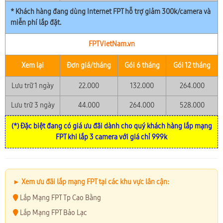
* Khách hàng đang dùng Internet FPT hỗ trợ giảm 300k/camera và
miễn phí lắp đặt.
FPTVietNam.vn
Xem lại
Đơn giá/tháng
Gói 6 tháng
Gói 12 tháng
Lưu trữ 1 ngày
22.000
132.000
264.000
Lưu trữ 3 ngày
44.000
264.000
528.000
(*) Đặc biệt đang có giá ưu đãi dành cho quý khách hàng lắp mạng
FPT khi lắp 3 camera với giá chỉ 999k
► Xem ưu đãi lắp mạng FPT tại các khu vực lân cận:
Lắp Mạng FPT Tp Cao Bằng
Lắp Mạng FPT Bảo Lạc