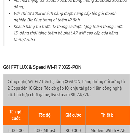
Phí hòa mạng trả trước: 700,000 đồng (riêng S300 Biz 500,000
đồng)
Với chỉ từ 300k khách hàng được nâng cấp lên gói doanh
nghiệp Biz Plus trang bị thêm IP tĩnh
Khách hàng trả trước 12 tháng sẽ được tặng thêm tháng cước
13, đồng thời tặng thêm bộ phát AP wifi cao cấp của hãng
Unifi/Aruba
Gói FPT LUX & Speed Wi-Fi 7 XGS-PON
Công nghệ Wi-Fi 7 trên hạ tầng XGSPON, băng thông đối xứng từ
2 Gbps đến 10 Gbps. Tốc độ gấp 10, chịu tải gấp 4 lần công nghệ
cũ. Phù hợp chơi game, livestream 8K, AR/VR.
Tên gói
Tốc độ
Giá cước
Thiết bị
cước
LUX 500
500 (Mbps)
800,000
Modem Wifi 6 + AP