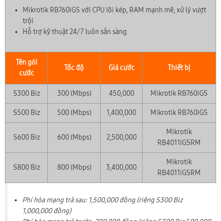
Mikrotik RB760iGS với CPU lõi kép, RAM mạnh mẽ, xử lý vượt
trội
Hỗ trợ kỹ thuật 24/7 luôn sẵn sàng
Tên gói
Tốc độ
Giá cước
Thiết bị
cước
S300 Biz
300 (Mbps)
450,000
Mikrotik RB760iGS
S500 Biz
500 (Mbps)
1,400,000
Mikrotik RB760iGS
Mikrotik
S600 Biz
600 (Mbps)
2,500,000
RB4011iGSRM
Mikrotik
S800 Biz
800 (Mbps)
3,400,000
RB4011iGSRM
Phí hòa mạng trả sau: 1,500,000 đồng (riêng S300 Biz
1,000,000 đồng)