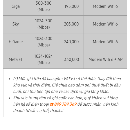
300-300
Giga
195,000
Modem Wifi 6
(Mbps)
1024-300
Sky
205,000
Modem Wifi 6
(Mbps)
1024-300
F-Game
240,000
Modem Wifi 6
(Mbps)
1024-1024
Meta F1
330,000
Modem Wifi 6 + AP
(Mbps)
(*) Mức giá trên đã bao gồm VAT và có thể được thay đổi theo
khu vực và thời điểm. Giá chưa bao gồm phí thuê thiết bị đầu
cuối, phí thu tiền tận nhà và các dịch vụ gia tăng khác.
Khu vực trung tâm có giá cước cao hơn, quý khách vui lòng
liên hệ số điện thoại
☎️ 899 789 369
để được nhân viên kinh
doanh tư vấn cụ thể, thanks!