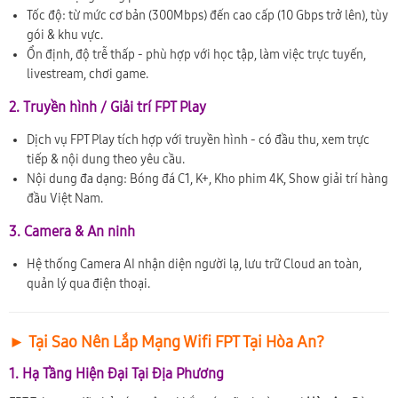
Tốc độ: từ mức cơ bản (300Mbps) đến cao cấp (10 Gbps trở lên), tùy
gói & khu vực.
Ổn định, độ trễ thấp - phù hợp với học tập, làm việc trực tuyến,
livestream, chơi game.
2. Truyền hình / Giải trí FPT Play
Dịch vụ FPT Play tích hợp với truyền hình - có đầu thu, xem trực
tiếp & nội dung theo yêu cầu.
Nội dung đa dạng: Bóng đá C1, K+, Kho phim 4K, Show giải trí hàng
đầu Việt Nam.
3. Camera & An ninh
Hệ thống Camera AI nhận diện người lạ, lưu trữ Cloud an toàn,
quản lý qua điện thoại.
► Tại Sao Nên Lắp Mạng Wifi FPT Tại Hòa An?
1. Hạ Tầng Hiện Đại Tại Địa Phương