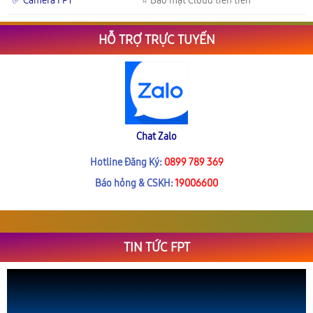
✅ Camera FPT
⭐ Bảo mật Cloud tiên tiến
HỖ TRỢ TRỰC TUYẾN
Chat Zalo
Hotline Đăng Ký:
0899 789 369
Báo hỏng & CSKH:
19006600
TIN TỨC FPT