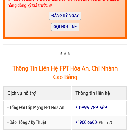
hàng đăng ký trả trước 🎉
ĐĂNG KÝ NGAY
GỌI HOTLINE
⚜️⚜️⚜️
Thông Tin Liên Hệ FPT Hòa An, Chi Nhánh
Cao Bằng
Dịch vụ hỗ trợ
Thông tin liên hệ
• 0899 789 369
▪︎ Tổng Đài Lắp Mạng FPT Hòa An
▪︎ Báo Hỏng / Kỹ Thuật
• 1900 6600
(Phím 2)