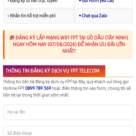
▪︎ Đăng ký tư vấn trực tuyến
• Gửi Form yêu cầu
▪︎ Nhắn tin hỗ trợ miễn phí
• Chat qua Zalo
🎁 ĐĂNG KÝ LẮP MẠNG WIFI FPT TẠI GÒ DẦU (TÂY NINH)
NGAY HÔM NAY (07/08/2026) ĐỂ NHẬN ƯU ĐÃI LỚN
NHẤT!
THÔNG TIN ĐĂNG KÝ DỊCH VỤ FPT TELECOM
Thông tin liên hệ đăng ký dịch vụ FPT tại đây, quý khách vui lòng gọi
Hotline FPT
0899 789 369
hoặc điền thông tin vào form, chúng tôi sẽ
liên hệ lại trong thời gian sớm nhất: