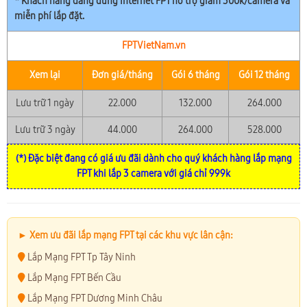
* Khách hàng đang dùng Internet FPT hỗ trợ giảm 300k/camera và
miễn phí lắp đặt.
FPTVietNam.vn
Xem lại
Đơn giá/tháng
Gói 6 tháng
Gói 12 tháng
Lưu trữ 1 ngày
22.000
132.000
264.000
Lưu trữ 3 ngày
44.000
264.000
528.000
(*) Đặc biệt đang có giá ưu đãi dành cho quý khách hàng lắp mạng
FPT khi lắp 3 camera với giá chỉ 999k
► Xem ưu đãi lắp mạng FPT tại các khu vực lân cận:
Lắp Mạng FPT Tp Tây Ninh
Lắp Mạng FPT Bến Cầu
Lắp Mạng FPT Dương Minh Châu