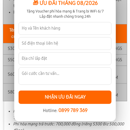
🎁 ƯU ĐÃI THÁNG 08/2026
trội
Tặng Voucher phí hòa mạng & Trang bị WiFi 6/7
Hỗ trợ kỹ thuật 24/7 luôn sẵn sàng
Lắp đặt nhanh chóng trong 24h
Tên gói
Tốc độ
Giá cước
Thiết bị
cước
S300 Biz
300 (Mbps)
450,000
Mikrotik RB760iGS
S500 Biz
500 (Mbps)
1,400,000
Mikrotik RB760iGS
Mikrotik
S600 Biz
600 (Mbps)
2,500,000
RB4011iGSRM
Mikrotik
S800 Biz
800 (Mbps)
3,400,000
RB4011iGSRM
NHẬN ƯU ĐÃI NGAY
0899 789 369
Hotline:
Phí hòa mạng trả sau: 1,500,000 đồng (riêng S300 Biz
1,000,000 đồng)
Phí hòa mạng trả trước: 700,000 đồng (riêng S300 Biz 500,000