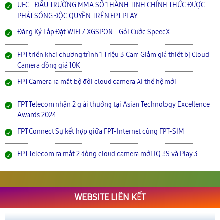
UFC - ĐẤU TRƯỜNG MMA SỐ 1 HÀNH TINH CHÍNH THỨC ĐƯỢC
PHÁT SÓNG ĐỘC QUYỀN TRÊN FPT PLAY
Đăng Ký Lắp Đặt WiFi 7 XGSPON - Gói Cước SpeedX
FPT triển khai chương trình 1 Triệu 3 Cam Giảm giá thiết bị Cloud
Camera đồng giá 10K
FPT Camera ra mắt bộ đôi cloud camera AI thế hệ mới
FPT Telecom nhận 2 giải thưởng tại Asian Technology Excellence
Awards 2024
FPT Connect Sự kết hợp giữa FPT-Internet cùng FPT-SIM
FPT Telecom ra mắt 2 dòng cloud camera mới IQ 3S và Play 3
WEBSITE LIÊN KẾT