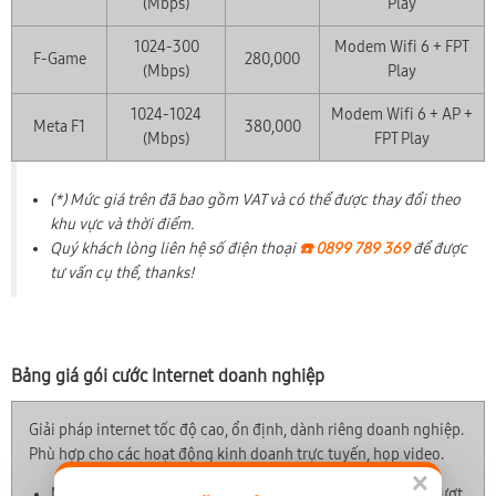
(Mbps)
Play
1024-300
Modem Wifi 6 + FPT
F-Game
280,000
(Mbps)
Play
1024-1024
Modem Wifi 6 + AP +
Meta F1
380,000
(Mbps)
FPT Play
(*) Mức giá trên đã bao gồm VAT và có thể được thay đổi theo
khu vực và thời điểm.
Quý khách lòng liên hệ số điện thoại
☎️ 0899 789 369
để được
tư vấn cụ thể, thanks!
Bảng giá gói cước Internet doanh nghiệp
Giải pháp internet tốc độ cao, ổn định, dành riêng doanh nghiệp.
Phù hợp cho các hoạt động kinh doanh trực tuyến, họp video.
×
Mikrotik RB760iGS với CPU lõi kép, RAM mạnh mẽ, xử lý vượt