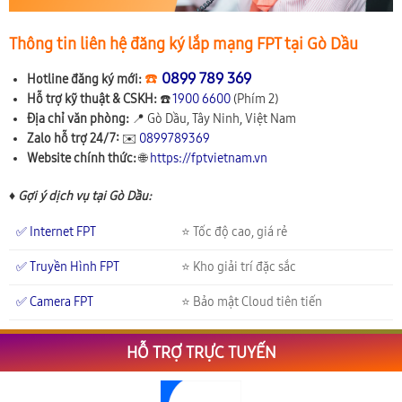
Thông tin liên hệ đăng ký lắp mạng FPT tại Gò Dầu
☎️
0899 789 369
Hotline đăng ký mới:
Hỗ trợ kỹ thuật & CSKH:
☎️
1900 6600
(Phím 2)
Địa chỉ văn phòng:
📍
Gò Dầu, Tây Ninh, Việt Nam
Zalo hỗ trợ 24/7:
✉️
0899789369
Website chính thức:
🌐
https://fptvietnam.vn
♦ Gợi ý dịch vụ tại Gò Dầu:
✅ Internet FPT
⭐ Tốc độ cao, giá rẻ
✅ Truyền Hình FPT
⭐ Kho giải trí đặc sắc
✅ Camera FPT
⭐ Bảo mật Cloud tiên tiến
HỖ TRỢ TRỰC TUYẾN