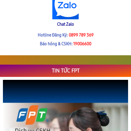
Chat Zalo
Hotline Đăng Ký:
0899 789 369
Báo hỏng & CSKH:
19006600
TIN TỨC FPT