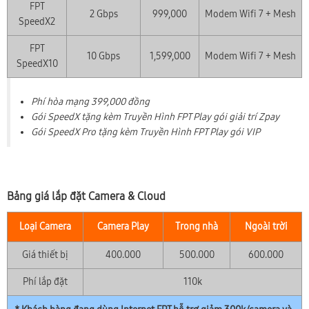
FPT
2 Gbps
999,000
Modem Wifi 7 + Mesh
SpeedX2
FPT
10 Gbps
1,599,000
Modem Wifi 7 + Mesh
SpeedX10
Phí hòa mạng 399,000 đồng
Gói SpeedX tặng kèm Truyền Hình FPT Play gói giải trí Zpay
Gói SpeedX Pro tặng kèm Truyền Hình FPT Play gói VIP
Bảng giá lắp đặt Camera & Cloud
Loại Camera
Camera Play
Trong nhà
Ngoài trời
Giá thiết bị
400.000
500.000
600.000
Phí lắp đặt
110k