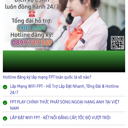
Hotline đăng ký lắp mạng FPT toàn quốc là số nào?
Lắp Mạng WiFi FPT - Hỗ Trợ Lắp Đặt Nhanh, Tổng Đài & Hotline
24/7
FPT PLAY CHÍNH THỨC PHÁT SÓNG NGOẠI HẠNG ANH TẠI VIỆT
NAM
LẮP ĐẶT WIFI FPT - KẾT NỐI ĐẲNG CẤP, TỐC ĐỘ VƯỢT TRỘI