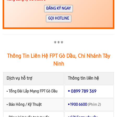
ĐĂNG KÝ NGAY
GỌI HOTLINE
⚜️⚜️⚜️
Thông Tin Liên Hệ FPT Gò Dầu, Chi Nhánh Tây
Ninh
Dịch vụ hỗ trợ
Thông tin liên hệ
• 0899 789 369
▪︎ Tổng Đài Lắp Mạng FPT Gò Dầu
▪︎ Báo Hỏng / Kỹ Thuật
• 1900 6600
(Phím 2)