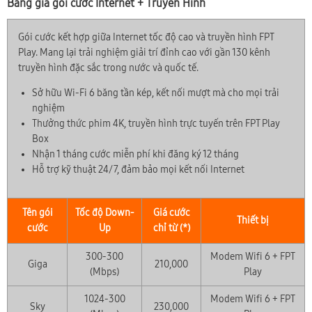
Bảng giá gói cước Internet + Truyền Hình
Gói cước kết hợp giữa Internet tốc độ cao và truyền hình FPT
Play. Mang lại trải nghiệm giải trí đỉnh cao với gần 130 kênh
truyền hình đặc sắc trong nước và quốc tế.
Sở hữu Wi-Fi 6 băng tần kép, kết nối mượt mà cho mọi trải
nghiệm
Thưởng thức phim 4K, truyền hình trực tuyến trên FPT Play
Box
Nhận 1 tháng cước miễn phí khi đăng ký 12 tháng
Hỗ trợ kỹ thuật 24/7, đảm bảo mọi kết nối Internet
Tên gói
Tốc độ Down-
Giá cước
Thiết bị
cước
Up
chỉ từ (*)
300-300
Modem Wifi 6 + FPT
Giga
210,000
(Mbps)
Play
1024-300
Modem Wifi 6 + FPT
Sky
230,000