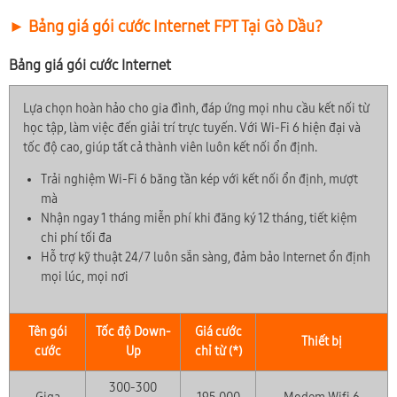
► Bảng giá gói cước Internet FPT Tại Gò Dầu?
Bảng giá gói cước Internet
Lựa chọn hoàn hảo cho gia đình, đáp ứng mọi nhu cầu kết nối từ
học tập, làm việc đến giải trí trực tuyến. Với Wi-Fi 6 hiện đại và
tốc độ cao, giúp tất cả thành viên luôn kết nối ổn định.
Trải nghiệm Wi-Fi 6 băng tần kép với kết nối ổn định, mượt
mà
Nhận ngay 1 tháng miễn phí khi đăng ký 12 tháng, tiết kiệm
chi phí tối đa
Hỗ trợ kỹ thuật 24/7 luôn sẵn sàng, đảm bảo Internet ổn định
mọi lúc, mọi nơi
Tên gói
Tốc độ Down-
Giá cước
Thiết bị
cước
Up
chỉ từ (*)
300-300