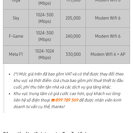
Giga
195,000
Modem Wifi 6
(Mbps)
1024-300
Sky
205,000
Modem Wifi 6
(Mbps)
1024-300
F-Game
240,000
Modem Wifi 6
(Mbps)
1024-1024
Meta F1
330,000
Modem Wifi 6 + AP
(Mbps)
(*) Mức giá trên đã bao gồm VAT và có thể được thay đổi theo
khu vực và thời điểm. Giá chưa bao gồm phí thuê thiết bị đầu
cuối, phí thu tiền tận nhà và các dịch vụ gia tăng khác.
Khu vực trung tâm có giá cước cao hơn, quý khách vui lòng
liên hệ số điện thoại
☎️ 899 789 369
để được nhân viên kinh
doanh tư vấn cụ thể, thanks!