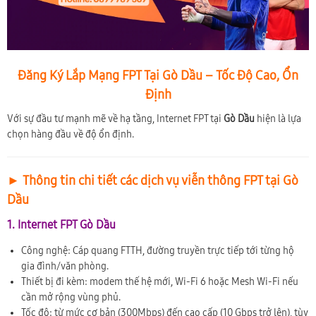
Đăng Ký Lắp Mạng FPT Tại Gò Dầu – Tốc Độ Cao, Ổn
Định
Với sự đầu tư mạnh mẽ về hạ tầng, Internet FPT tại
Gò Dầu
hiện là lựa
chọn hàng đầu về độ ổn định.
► Thông tin chi tiết các dịch vụ viễn thông FPT tại Gò
Dầu
1. Internet FPT Gò Dầu
Công nghệ: Cáp quang FTTH, đường truyền trực tiếp tới từng hộ
gia đình/văn phòng.
Thiết bị đi kèm: modem thế hệ mới, Wi-Fi 6 hoặc Mesh Wi-Fi nếu
cần mở rộng vùng phủ.
Tốc độ: từ mức cơ bản (300Mbps) đến cao cấp (10 Gbps trở lên), tùy