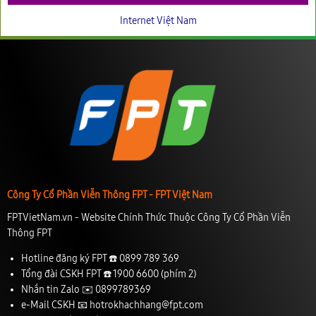
Internet Việt Nam
Công Ty Cổ Phần Viễn Thông FPT - FPT Việt Nam
FPTVietNam.vn - Website Chính Thức Thuộc Công Ty Cổ Phần Viễn
Thông FPT
Hotline đăng ký FPT ☎️
0899 789 369
Tổng đài CSKH FPT ☎️
1900 6600
(phím 2)
Nhắn tin Zalo ✉️
0899789369
e-Mail CSKH 📧
hotrokhachhang@fpt.com