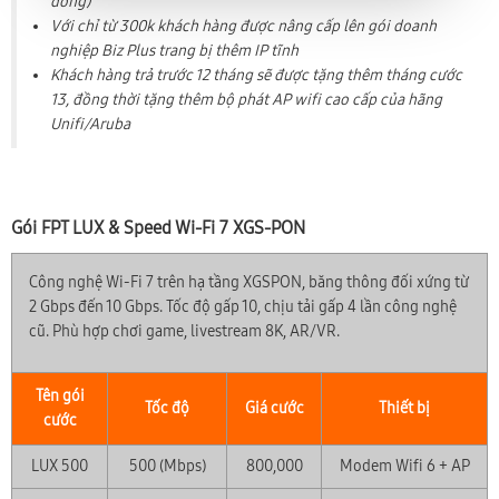
đồng)
Với chỉ từ 300k khách hàng được nâng cấp lên gói doanh
nghiệp Biz Plus trang bị thêm IP tĩnh
Khách hàng trả trước 12 tháng sẽ được tặng thêm tháng cước
13, đồng thời tặng thêm bộ phát AP wifi cao cấp của hãng
Unifi/Aruba
Gói FPT LUX & Speed Wi-Fi 7 XGS-PON
Công nghệ Wi-Fi 7 trên hạ tầng XGSPON, băng thông đối xứng từ
2 Gbps đến 10 Gbps. Tốc độ gấp 10, chịu tải gấp 4 lần công nghệ
cũ. Phù hợp chơi game, livestream 8K, AR/VR.
Tên gói
Tốc độ
Giá cước
Thiết bị
cước
LUX 500
500 (Mbps)
800,000
Modem Wifi 6 + AP