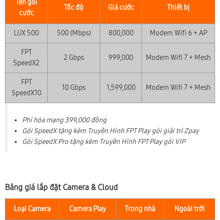
Tên gói
Tốc độ
Giá cước
Thiết bị
cước
LUX 500
500 (Mbps)
800,000
Modem Wifi 6 + AP
FPT
2 Gbps
999,000
Modem Wifi 7 + Mesh
SpeedX2
FPT
10 Gbps
1,599,000
Modem Wifi 7 + Mesh
SpeedX10
Phí hòa mạng 399,000 đồng
Gói SpeedX tặng kèm Truyền Hình FPT Play gói giải trí Zpay
Gói SpeedX Pro tặng kèm Truyền Hình FPT Play gói VIP
Bảng giá lắp đặt Camera & Cloud
Loại Camera
Camera Play
Trong nhà
Ngoài trời