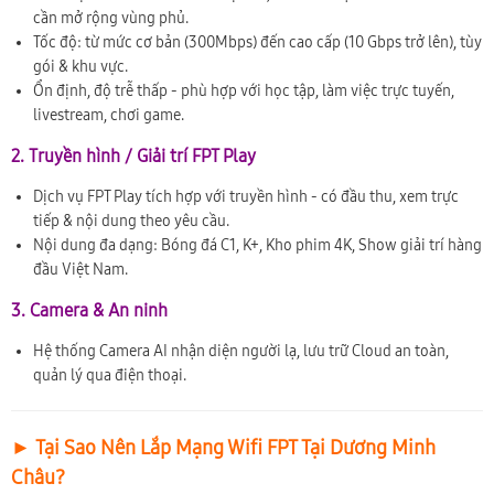
cần mở rộng vùng phủ.
Tốc độ: từ mức cơ bản (300Mbps) đến cao cấp (10 Gbps trở lên), tùy
gói & khu vực.
Ổn định, độ trễ thấp - phù hợp với học tập, làm việc trực tuyến,
livestream, chơi game.
2. Truyền hình / Giải trí FPT Play
Dịch vụ FPT Play tích hợp với truyền hình - có đầu thu, xem trực
tiếp & nội dung theo yêu cầu.
Nội dung đa dạng: Bóng đá C1, K+, Kho phim 4K, Show giải trí hàng
đầu Việt Nam.
3. Camera & An ninh
Hệ thống Camera AI nhận diện người lạ, lưu trữ Cloud an toàn,
quản lý qua điện thoại.
► Tại Sao Nên Lắp Mạng Wifi FPT Tại Dương Minh
Châu?