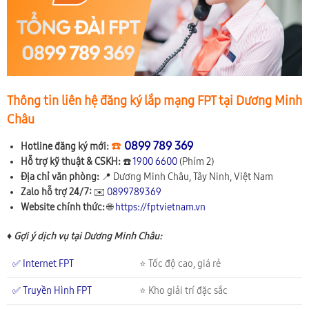
Thông tin liên hệ đăng ký lắp mạng FPT tại Dương Minh
Châu
☎️
0899 789 369
Hotline đăng ký mới:
Hỗ trợ kỹ thuật & CSKH:
☎️
1900 6600
(Phím 2)
Địa chỉ văn phòng:
📍
Dương Minh Châu, Tây Ninh, Việt Nam
Zalo hỗ trợ 24/7:
✉️
0899789369
Website chính thức:
🌐
https://fptvietnam.vn
♦ Gợi ý dịch vụ tại Dương Minh Châu:
✅ Internet FPT
⭐ Tốc độ cao, giá rẻ
✅ Truyền Hình FPT
⭐ Kho giải trí đặc sắc