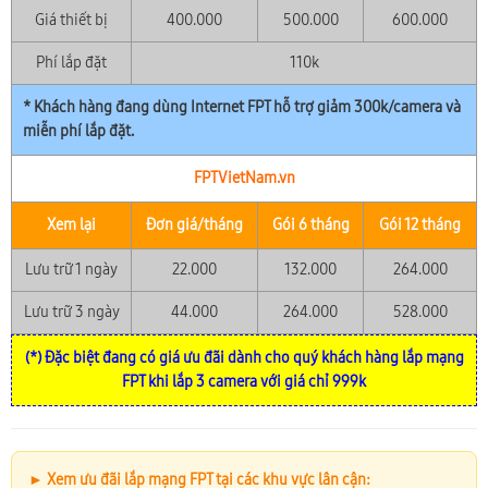
Giá thiết bị
400.000
500.000
600.000
Phí lắp đặt
110k
* Khách hàng đang dùng Internet FPT hỗ trợ giảm 300k/camera và
miễn phí lắp đặt.
FPTVietNam.vn
Xem lại
Đơn giá/tháng
Gói 6 tháng
Gói 12 tháng
Lưu trữ 1 ngày
22.000
132.000
264.000
Lưu trữ 3 ngày
44.000
264.000
528.000
(*) Đặc biệt đang có giá ưu đãi dành cho quý khách hàng lắp mạng
FPT khi lắp 3 camera với giá chỉ 999k
► Xem ưu đãi lắp mạng FPT tại các khu vực lân cận: