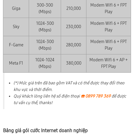
300-300
Modem Wifi 6 + FPT
Giga
210,000
(Mbps)
Play
1024-300
Modem Wifi 6 + FPT
Sky
230,000
(Mbps)
Play
1024-300
Modem Wifi 6 + FPT
F-Game
280,000
(Mbps)
Play
1024-1024
Modem Wifi 6 + AP +
Meta F1
380,000
(Mbps)
FPT Play
(*) Mức giá trên đã bao gồm VAT và có thể được thay đổi theo
khu vực và thời điểm.
Quý khách lòng liên hệ số điện thoại
☎️ 0899 789 369
để được
tư vấn cụ thể, thanks!
Bảng giá gói cước Internet doanh nghiệp