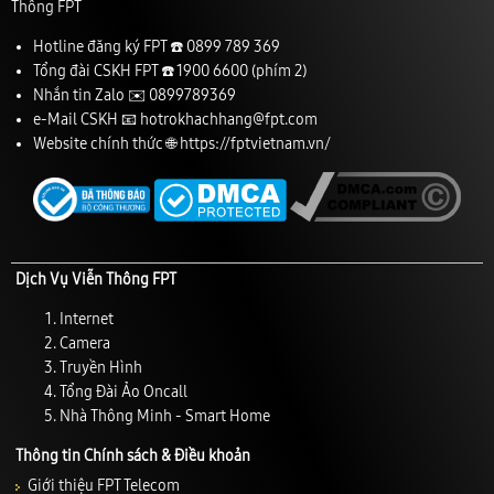
Thông FPT
Hotline đăng ký FPT ☎️
0899 789 369
Tổng đài CSKH FPT ☎️
1900 6600
(phím 2)
Nhắn tin Zalo ✉️
0899789369
e-Mail CSKH 📧
hotrokhachhang@fpt.com
Website chính thức 🌐
https://fptvietnam.vn/
Dịch Vụ Viễn Thông FPT
Internet
Camera
Truyền Hình
Tổng Đài Ảo Oncall
Nhà Thông Minh - Smart Home
Thông tin Chính sách & Điều khoản
Giới thiệu FPT Telecom