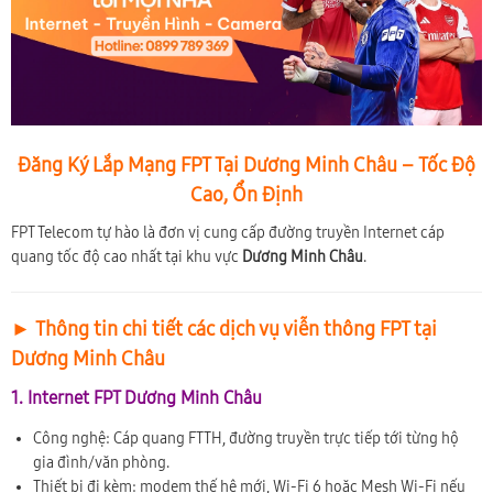
Đăng Ký Lắp Mạng FPT Tại Dương Minh Châu – Tốc Độ
Cao, Ổn Định
FPT Telecom tự hào là đơn vị cung cấp đường truyền Internet cáp
quang tốc độ cao nhất tại khu vực
Dương Minh Châu
.
► Thông tin chi tiết các dịch vụ viễn thông FPT tại
Dương Minh Châu
1. Internet FPT Dương Minh Châu
Công nghệ: Cáp quang FTTH, đường truyền trực tiếp tới từng hộ
gia đình/văn phòng.
Thiết bị đi kèm: modem thế hệ mới, Wi-Fi 6 hoặc Mesh Wi-Fi nếu