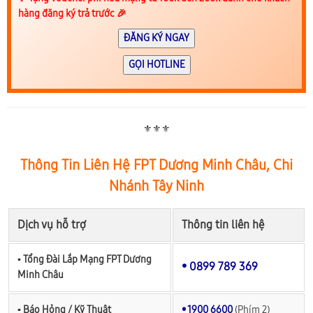
hàng đăng ký trả trước 🎉
ĐĂNG KÝ NGAY
GỌI HOTLINE
⚜️⚜️⚜️
Thông Tin Liên Hệ FPT Dương Minh Châu, Chi
Nhánh Tây Ninh
Dịch vụ hỗ trợ
Thông tin liên hệ
▪︎ Tổng Đài Lắp Mạng FPT Dương
• 0899 789 369
Minh Châu
▪︎ Báo Hỏng / Kỹ Thuật
• 1900 6600
(Phím 2)