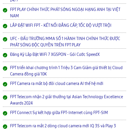
24/7
FPT PLAY CHÍNH THỨC PHÁT SÓNG NGOẠI HẠNG ANH TẠI VIỆT
NAM
LẮP ĐẶT WIFI FPT - KẾT NỐI ĐẲNG CẤP, TỐC ĐỘ VƯỢT TRỘI
UFC - ĐẤU TRƯỜNG MMA SỐ 1 HÀNH TINH CHÍNH THỨC ĐƯỢC
PHÁT SÓNG ĐỘC QUYỀN TRÊN FPT PLAY
Đăng Ký Lắp Đặt WiFi 7 XGSPON - Gói Cước SpeedX
FPT triển khai chương trình 1 Triệu 3 Cam Giảm giá thiết bị Cloud
Camera đồng giá 10K
FPT Camera ra mắt bộ đôi cloud camera AI thế hệ mới
FPT Telecom nhận 2 giải thưởng tại Asian Technology Excellence
Awards 2024
FPT Connect Sự kết hợp giữa FPT-Internet cùng FPT-SIM
FPT Telecom ra mắt 2 dòng cloud camera mới IQ 3S và Play 3