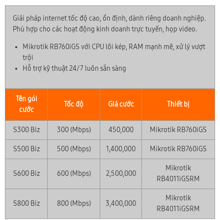
Giải pháp internet tốc độ cao, ổn định, dành riêng doanh nghiệp.
Phù hợp cho các hoạt động kinh doanh trực tuyến, họp video.
Mikrotik RB760iGS với CPU lõi kép, RAM mạnh mẽ, xử lý vượt
trội
Hỗ trợ kỹ thuật 24/7 luôn sẵn sàng
Tên gói
Tốc độ
Giá cước
Thiết bị
cước
S300 Biz
300 (Mbps)
450,000
Mikrotik RB760iGS
S500 Biz
500 (Mbps)
1,400,000
Mikrotik RB760iGS
Mikrotik
S600 Biz
600 (Mbps)
2,500,000
RB4011iGSRM
Mikrotik
S800 Biz
800 (Mbps)
3,400,000
RB4011iGSRM