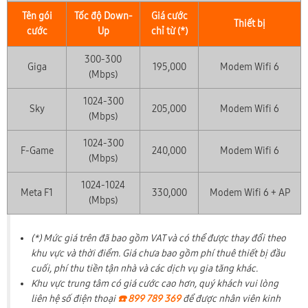
Tên gói
Tốc độ Down-
Giá cước
Thiết bị
cước
Up
chỉ từ (*)
300-300
Giga
195,000
Modem Wifi 6
(Mbps)
1024-300
Sky
205,000
Modem Wifi 6
(Mbps)
1024-300
F-Game
240,000
Modem Wifi 6
(Mbps)
1024-1024
Meta F1
330,000
Modem Wifi 6 + AP
(Mbps)
(*) Mức giá trên đã bao gồm VAT và có thể được thay đổi theo
khu vực và thời điểm. Giá chưa bao gồm phí thuê thiết bị đầu
cuối, phí thu tiền tận nhà và các dịch vụ gia tăng khác.
Khu vực trung tâm có giá cước cao hơn, quý khách vui lòng
liên hệ số điện thoại
☎️ 899 789 369
để được nhân viên kinh