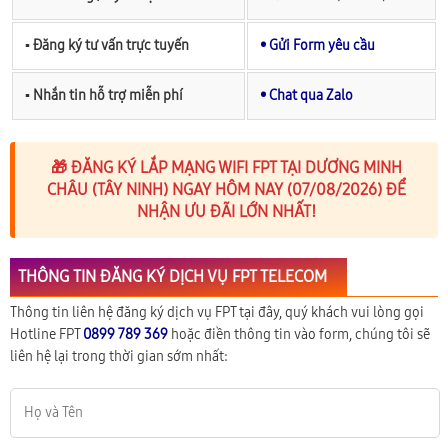
▪︎ Đăng ký tư vấn trực tuyến
• Gửi Form yêu cầu
▪︎ Nhắn tin hỗ trợ miễn phí
• Chat qua Zalo
🎁 ĐĂNG KÝ LẮP MẠNG WIFI FPT TẠI DƯƠNG MINH
CHÂU (TÂY NINH) NGAY HÔM NAY (07/08/2026) ĐỂ
NHẬN ƯU ĐÃI LỚN NHẤT!
THÔNG TIN ĐĂNG KÝ DỊCH VỤ FPT TELECOM
Thông tin liên hệ đăng ký dịch vụ FPT tại đây, quý khách vui lòng gọi
Hotline FPT
0899 789 369
hoặc điền thông tin vào form, chúng tôi sẽ
liên hệ lại trong thời gian sớm nhất: