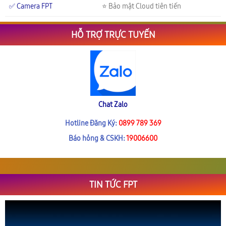
✅ Camera FPT
⭐ Bảo mật Cloud tiên tiến
HỖ TRỢ TRỰC TUYẾN
Chat Zalo
Hotline Đăng Ký:
0899 789 369
Báo hỏng & CSKH:
19006600
TIN TỨC FPT