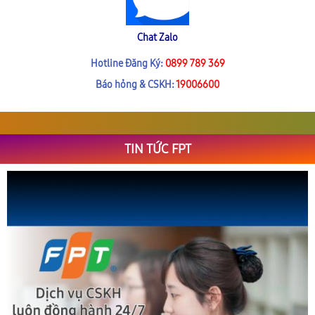
Chat Zalo
Hotline Đăng Ký:
0899 789 369
Báo hỏng & CSKH:
19006600
TIN TỨC FPT