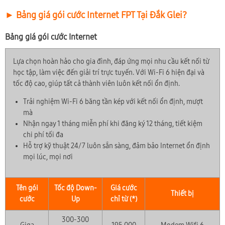
► Bảng giá gói cước Internet FPT Tại Đắk Glei?
Bảng giá gói cước Internet
Lựa chọn hoàn hảo cho gia đình, đáp ứng mọi nhu cầu kết nối từ
học tập, làm việc đến giải trí trực tuyến. Với Wi-Fi 6 hiện đại và
tốc độ cao, giúp tất cả thành viên luôn kết nối ổn định.
Trải nghiệm Wi-Fi 6 băng tần kép với kết nối ổn định, mượt
mà
Nhận ngay 1 tháng miễn phí khi đăng ký 12 tháng, tiết kiệm
chi phí tối đa
Hỗ trợ kỹ thuật 24/7 luôn sẵn sàng, đảm bảo Internet ổn định
mọi lúc, mọi nơi
Tên gói
Tốc độ Down-
Giá cước
Thiết bị
cước
Up
chỉ từ (*)
300-300