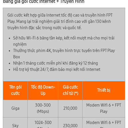
Bảng giá gói cước Internet + Truyền Hình
Gói cước kết hợp giữa Internet tốc độ cao và truyền hình FPT
Play. Mang lại trải nghiệm giải trí đỉnh cao với gần 130 kênh
truyền hình đặc sắc trong nước và quốc tế.
Sở hữu Wi-Fi 6 băng tần kép, kết nối mượt mà cho mọi trải
nghiệm
Thưởng thức phim 4K, truyền hình trực tuyến trên FPT Play
Box
Nhận 1 tháng cước miễn phí khi đăng ký 12 tháng
Hỗ trợ kỹ thuật 24/7, đảm bảo mọi kết nối Internet
Tên gói
Tốc độ Down-
Giá cước
Thiết bị
cước
Up
chỉ từ (*)
300-300
Modem Wifi 6 + FPT
Giga
210,000
(Mbps)
Play
1024-300
Modem Wifi 6 + FPT
Sky
230,000