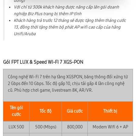
đồng)
Với chỉ từ 300k khách hàng được nâng cấp lên gói doanh
nghiệp Biz Plus trang bị thêm IP tĩnh
Khách hàng trả trước 12 tháng sẽ được tặng thêm tháng cước
13, đồng thời tặng thêm bộ phát AP wifi cao cấp của hãng
Unifi/Aruba
Gói FPT LUX & Speed Wi-Fi 7 XGS-PON
Công nghệ Wi-Fi 7 trên hạ tầng XGSPON, băng thông đối xứng từ
2 Gbps đến 10 Gbps. Tốc độ gấp 10, chịu tải gấp 4 lần công nghệ
cũ. Phù hợp chơi game, livestream 8K, AR/VR.
Tên gói
Tốc độ
Giá cước
Thiết bị
cước
LUX 500
500 (Mbps)
800,000
Modem Wifi 6 + AP