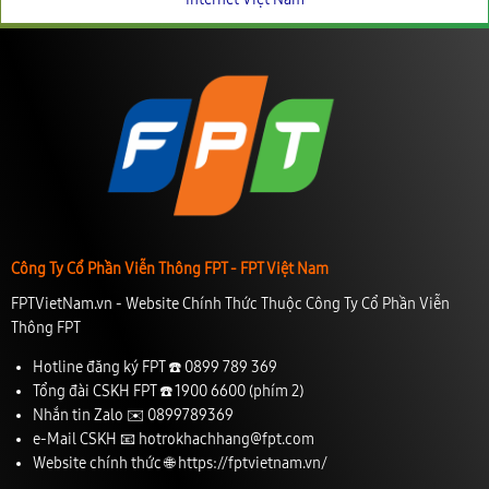
Công Ty Cổ Phần Viễn Thông FPT - FPT Việt Nam
FPTVietNam.vn - Website Chính Thức Thuộc Công Ty Cổ Phần Viễn
Thông FPT
Hotline đăng ký FPT ☎️
0899 789 369
Tổng đài CSKH FPT ☎️
1900 6600
(phím 2)
Nhắn tin Zalo ✉️
0899789369
e-Mail CSKH 📧
hotrokhachhang@fpt.com
Website chính thức 🌐
https://fptvietnam.vn/