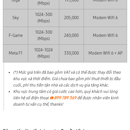
Giga
195,000
Modem Wifi 6
(Mbps)
1024-300
Sky
205,000
Modem Wifi 6
(Mbps)
1024-300
F-Game
240,000
Modem Wifi 6
(Mbps)
1024-1024
Meta F1
330,000
Modem Wifi 6 + AP
(Mbps)
(*) Mức giá trên đã bao gồm VAT và có thể được thay đổi theo
khu vực và thời điểm. Giá chưa bao gồm phí thuê thiết bị đầu
cuối, phí thu tiền tận nhà và các dịch vụ gia tăng khác.
Khu vực trung tâm có giá cước cao hơn, quý khách vui lòng
liên hệ số điện thoại
☎️ 899 789 369
để được nhân viên kinh
doanh tư vấn cụ thể, thanks!