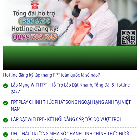
Hotline đăng ký lắp mạng FPT toàn quốc là số nào?
Lắp Mạng WiFi FPT - Hỗ Trợ Lắp Đặt Nhanh, Tổng Đài & Hotline
24/7
FPT PLAY CHÍNH THỨC PHÁT SÓNG NGOẠI HẠNG ANH TẠI VIỆT
NAM
LẮP ĐẶT WIFI FPT - KẾT NỐI ĐẲNG CẤP, TỐC ĐỘ VƯỢT TRỘI
UFC - ĐẤU TRƯỜNG MMA SỐ 1 HÀNH TINH CHÍNH THỨC ĐƯỢC