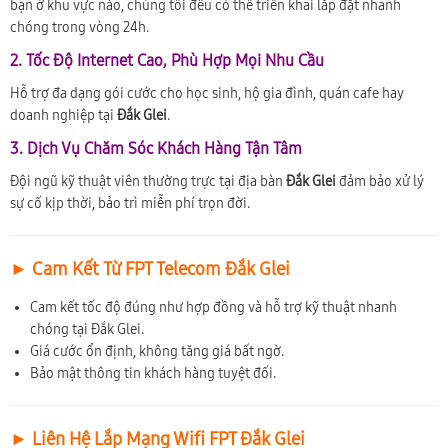
bạn ở khu vực nào, chúng tôi đều có thể triển khai lắp đặt nhanh
chóng trong vòng 24h.
2. Tốc Độ Internet Cao, Phù Hợp Mọi Nhu Cầu
Hỗ trợ đa dạng gói cước cho học sinh, hộ gia đình, quán cafe hay
doanh nghiệp tại
Đắk Glei
.
3. Dịch Vụ Chăm Sóc Khách Hàng Tận Tâm
Đội ngũ kỹ thuật viên thường trực tại địa bàn
Đắk Glei
đảm bảo xử lý
sự cố kịp thời, bảo trì miễn phí trọn đời.
► Cam Kết Từ FPT Telecom Đắk Glei
Cam kết tốc độ đúng như hợp đồng và hỗ trợ kỹ thuật nhanh
chóng tại Đắk Glei.
Giá cước ổn định, không tăng giá bất ngờ.
Bảo mật thông tin khách hàng tuyệt đối.
► Liên Hệ Lắp Mạng Wifi FPT Đắk Glei