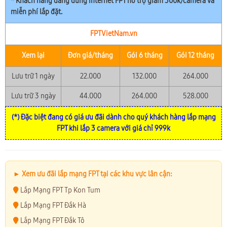
* Khách hàng đang dùng Internet FPT hỗ trợ giảm 300k/camera và
miễn phí lắp đặt.
FPTVietNam.vn
Xem lại
Đơn giá/tháng
Gói 6 tháng
Gói 12 tháng
Lưu trữ 1 ngày
22.000
132.000
264.000
Lưu trữ 3 ngày
44.000
264.000
528.000
(*) Đặc biệt đang có giá ưu đãi dành cho quý khách hàng lắp mạng
FPT khi lắp 3 camera với giá chỉ 999k
► Xem ưu đãi lắp mạng FPT tại các khu vực lân cận:
Lắp Mạng FPT Tp Kon Tum
Lắp Mạng FPT Đắk Hà
Lắp Mạng FPT Đắk Tô