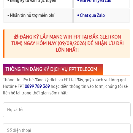
▪︎ Đăng ký tư vấn trực tuyến
• Gửi Form yêu cầu
▪︎ Nhắn tin hỗ trợ miễn phí
• Chat qua Zalo
🎁 ĐĂNG KÝ LẮP MẠNG WIFI FPT TẠI ĐẮK GLEI (KON
TUM) NGAY HÔM NAY (09/08/2026) ĐỂ NHẬN ƯU ĐÃI
LỚN NHẤT!
THÔNG TIN ĐĂNG KÝ DỊCH VỤ FPT TELECOM
Thông tin liên hệ đăng ký dịch vụ FPT tại đây, quý khách vui lòng gọi
Hotline FPT
0899 789 369
hoặc điền thông tin vào form, chúng tôi sẽ
liên hệ lại trong thời gian sớm nhất: