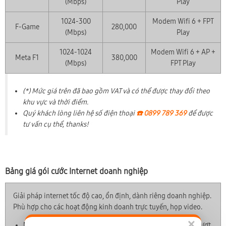
(Mbps)
Play
1024-300
Modem Wifi 6 + FPT
F-Game
280,000
(Mbps)
Play
1024-1024
Modem Wifi 6 + AP +
Meta F1
380,000
(Mbps)
FPT Play
(*) Mức giá trên đã bao gồm VAT và có thể được thay đổi theo
khu vực và thời điểm.
Quý khách lòng liên hệ số điện thoại
☎️ 0899 789 369
để được
tư vấn cụ thể, thanks!
Bảng giá gói cước Internet doanh nghiệp
Giải pháp internet tốc độ cao, ổn định, dành riêng doanh nghiệp.
Phù hợp cho các hoạt động kinh doanh trực tuyến, họp video.
×
Mikrotik RB760iGS với CPU lõi kép, RAM mạnh mẽ, xử lý vượt