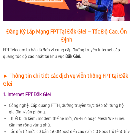
Đăng Ký Lắp Mạng FPT Tại Đắk Glei – Tốc Độ Cao, Ổn
Định
FPT Telecom tự hào là đơn vị cung cấp đường truyền Internet cáp
quang tốc độ cao nhất tại khu vực
Đắk Glei
.
► Thông tin chi tiết các dịch vụ viễn thông FPT tại Đắk
Glei
1. Internet FPT Đắk Glei
Công nghệ: Cáp quang FTTH, đường truyền trực tiếp tới từng hộ
gia đình/văn phòng.
Thiết bị đi kèm: modem thế hệ mới, Wi-Fi 6 hoặc Mesh Wi-Fi nếu
cần mở rộng vùng phủ.
Tốc độ: từ mức cơ bản (300Mbps) đến cao cấp (10 Gbps trở lên), tùy