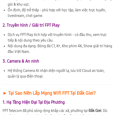
gói & khu vực.
Ổn định, độ trễ thấp - phù hợp với học tập, làm việc trực tuyến,
livestream, chơi game.
2. Truyền hình / Giải trí FPT Play
Dịch vụ FPT Play tích hợp với truyền hình - có đầu thu, xem trực
tiếp & nội dung theo yêu cầu.
Nội dung đa dạng: Bóng đá C1, K+, Kho phim 4K, Show giải trí hàng
đầu Việt Nam.
3. Camera & An ninh
Hệ thống Camera AI nhận diện người lạ, lưu trữ Cloud an toàn,
quản lý qua điện thoại.
► Tại Sao Nên Lắp Mạng Wifi FPT Tại Đắk Glei?
1. Hạ Tầng Hiện Đại Tại Địa Phương
FPT Telecom đã phủ sóng rộng khắp các xã, phường tại
Đắk Glei
. Dù