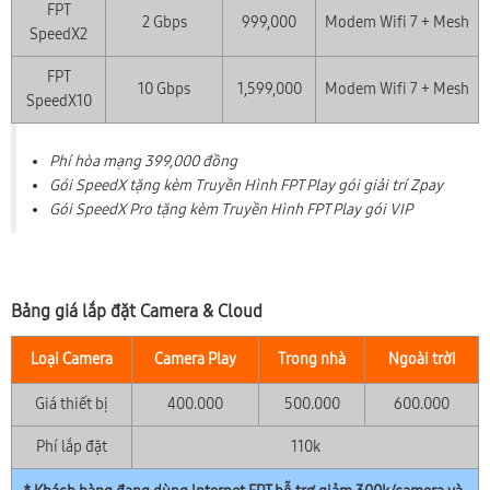
FPT
2 Gbps
999,000
Modem Wifi 7 + Mesh
SpeedX2
FPT
10 Gbps
1,599,000
Modem Wifi 7 + Mesh
SpeedX10
Phí hòa mạng 399,000 đồng
Gói SpeedX tặng kèm Truyền Hình FPT Play gói giải trí Zpay
Gói SpeedX Pro tặng kèm Truyền Hình FPT Play gói VIP
Bảng giá lắp đặt Camera & Cloud
Loại Camera
Camera Play
Trong nhà
Ngoài trời
Giá thiết bị
400.000
500.000
600.000
Phí lắp đặt
110k