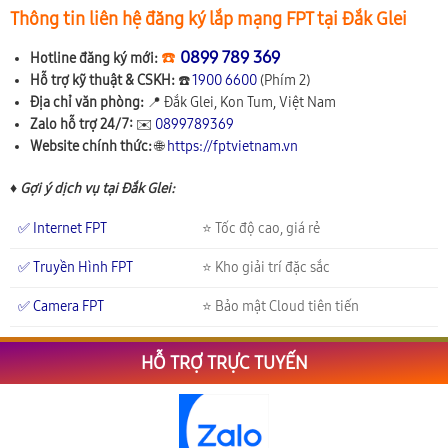
Thông tin liên hệ đăng ký lắp mạng FPT tại Đắk Glei
☎️
0899 789 369
Hotline đăng ký mới:
Hỗ trợ kỹ thuật & CSKH:
☎️
1900 6600
(Phím 2)
Địa chỉ văn phòng:
📍
Đắk Glei, Kon Tum, Việt Nam
Zalo hỗ trợ 24/7:
✉️
0899789369
Website chính thức:
🌐
https://fptvietnam.vn
♦ Gợi ý dịch vụ tại Đắk Glei:
✅ Internet FPT
⭐ Tốc độ cao, giá rẻ
✅ Truyền Hình FPT
⭐ Kho giải trí đặc sắc
✅ Camera FPT
⭐ Bảo mật Cloud tiên tiến
HỖ TRỢ TRỰC TUYẾN