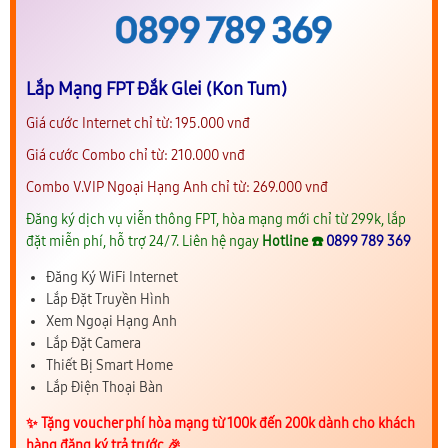
Lắp Mạng FPT Đắk Glei (Kon Tum)
Giá cước Internet chỉ từ: 195.000 vnđ
Giá cước Combo chỉ từ: 210.000 vnđ
Combo V.VIP Ngoại Hạng Anh chỉ từ: 269.000 vnđ
Đăng ký dịch vụ viễn thông FPT, hòa mạng mới chỉ từ 299k, lắp
đặt miễn phí, hỗ trợ 24/7. Liên hệ ngay
Hotline ☎️
0899 789 369
Đăng Ký WiFi Internet
Lắp Đặt Truyền Hình
Xem Ngoại Hạng Anh
Lắp Đặt Camera
Thiết Bị Smart Home
Lắp Điện Thoại Bàn
✨️ Tặng voucher phí hòa mạng từ 100k đến 200k dành cho khách
hàng đăng ký trả trước 🎉