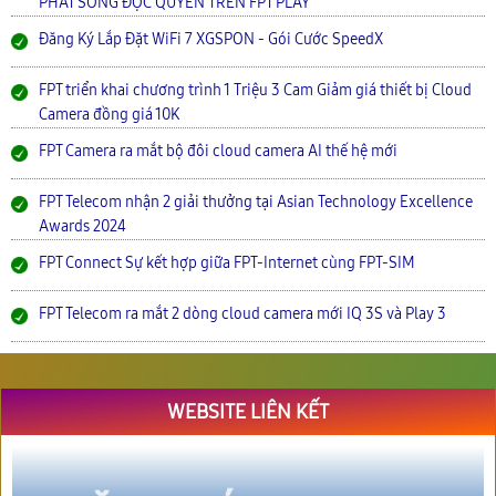
PHÁT SÓNG ĐỘC QUYỀN TRÊN FPT PLAY
Đăng Ký Lắp Đặt WiFi 7 XGSPON - Gói Cước SpeedX
FPT triển khai chương trình 1 Triệu 3 Cam Giảm giá thiết bị Cloud
Camera đồng giá 10K
FPT Camera ra mắt bộ đôi cloud camera AI thế hệ mới
FPT Telecom nhận 2 giải thưởng tại Asian Technology Excellence
Awards 2024
FPT Connect Sự kết hợp giữa FPT-Internet cùng FPT-SIM
FPT Telecom ra mắt 2 dòng cloud camera mới IQ 3S và Play 3
WEBSITE LIÊN KẾT