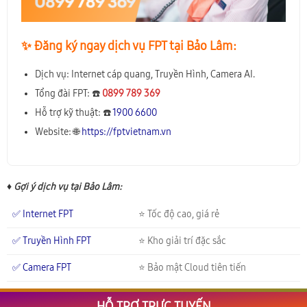
✨️ Đăng ký ngay dịch vụ FPT tại Bảo Lâm:
Dịch vụ: Internet cáp quang, Truyền Hình, Camera AI.
Tổng đài FPT: ☎️
0899 789 369
Hỗ trợ kỹ thuật: ☎️
1900 6600
Website: 🌐
https://fptvietnam.vn
♦ Gợi ý dịch vụ tại Bảo Lâm:
✅ Internet FPT
⭐ Tốc độ cao, giá rẻ
✅ Truyền Hình FPT
⭐ Kho giải trí đặc sắc
✅ Camera FPT
⭐ Bảo mật Cloud tiên tiến
HỖ TRỢ TRỰC TUYẾN