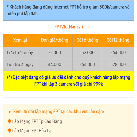
* Khách hàng đang dùng Internet FPT hỗ trợ giảm 300k/camera và
miễn phí lắp đặt.
FPTVietNam.vn
Xem lại
Đơn giá/tháng
Gói 6 tháng
Gói 12 tháng
Lưu trữ 1 ngày
22.000
132.000
264.000
Lưu trữ 3 ngày
44.000
264.000
528.000
(*) Đặc biệt đang có giá ưu đãi dành cho quý khách hàng lắp mạng
FPT khi lắp 3 camera với giá chỉ 999k
► Xem ưu đãi lắp mạng FPT tại các khu vực lân cận:
Lắp Mạng FPT Tp Cao Bằng
Lắp Mạng FPT Bảo Lạc