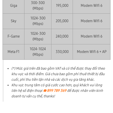
300-300
Giga
195,000
Modem Wifi 6
(Mbps)
1024-300
Sky
205,000
Modem Wifi 6
(Mbps)
1024-300
F-Game
240,000
Modem Wifi 6
(Mbps)
1024-1024
Meta F1
330,000
Modem Wifi 6 + AP
(Mbps)
(*) Mức giá trên đã bao gồm VAT và có thể được thay đổi theo
khu vực và thời điểm. Giá chưa bao gồm phí thuê thiết bị đầu
cuối, phí thu tiền tận nhà và các dịch vụ gia tăng khác.
Khu vực trung tâm có giá cước cao hơn, quý khách vui lòng
liên hệ số điện thoại
☎️ 899 789 369
để được nhân viên kinh
doanh tư vấn cụ thể, thanks!