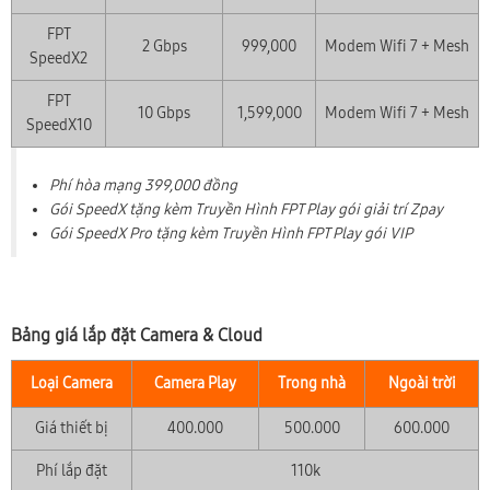
FPT
2 Gbps
999,000
Modem Wifi 7 + Mesh
SpeedX2
FPT
10 Gbps
1,599,000
Modem Wifi 7 + Mesh
SpeedX10
Phí hòa mạng 399,000 đồng
Gói SpeedX tặng kèm Truyền Hình FPT Play gói giải trí Zpay
Gói SpeedX Pro tặng kèm Truyền Hình FPT Play gói VIP
Bảng giá lắp đặt Camera & Cloud
Loại Camera
Camera Play
Trong nhà
Ngoài trời
Giá thiết bị
400.000
500.000
600.000
Phí lắp đặt
110k