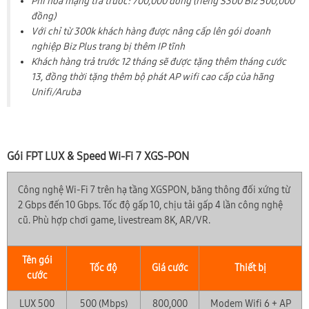
Phí hòa mạng trả trước: 700,000 đồng (riêng S300 Biz 500,000
đồng)
Với chỉ từ 300k khách hàng được nâng cấp lên gói doanh
nghiệp Biz Plus trang bị thêm IP tĩnh
Khách hàng trả trước 12 tháng sẽ được tặng thêm tháng cước
13, đồng thời tặng thêm bộ phát AP wifi cao cấp của hãng
Unifi/Aruba
Gói FPT LUX & Speed Wi-Fi 7 XGS-PON
Công nghệ Wi-Fi 7 trên hạ tầng XGSPON, băng thông đối xứng từ
2 Gbps đến 10 Gbps. Tốc độ gấp 10, chịu tải gấp 4 lần công nghệ
cũ. Phù hợp chơi game, livestream 8K, AR/VR.
Tên gói
Tốc độ
Giá cước
Thiết bị
cước
LUX 500
500 (Mbps)
800,000
Modem Wifi 6 + AP