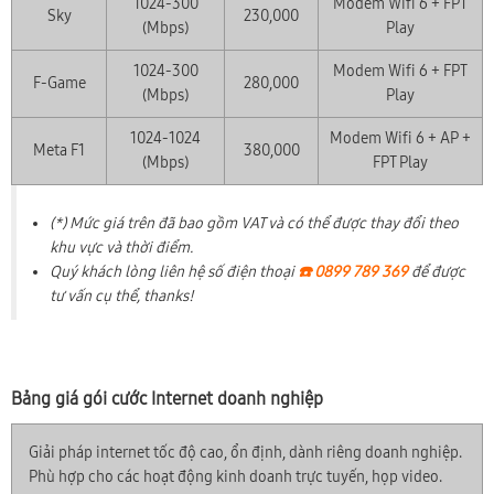
1024-300
Modem Wifi 6 + FPT
Sky
230,000
(Mbps)
Play
1024-300
Modem Wifi 6 + FPT
F-Game
280,000
(Mbps)
Play
1024-1024
Modem Wifi 6 + AP +
Meta F1
380,000
(Mbps)
FPT Play
(*) Mức giá trên đã bao gồm VAT và có thể được thay đổi theo
khu vực và thời điểm.
Quý khách lòng liên hệ số điện thoại
☎️ 0899 789 369
để được
tư vấn cụ thể, thanks!
Bảng giá gói cước Internet doanh nghiệp
Giải pháp internet tốc độ cao, ổn định, dành riêng doanh nghiệp.
Phù hợp cho các hoạt động kinh doanh trực tuyến, họp video.