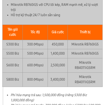
Mikrotik RB760iGS với CPU lõi kép, RAM mạnh mẽ, xử lý vượt
trội
Hỗ trợ kỹ thuật 24/7 luôn sẵn sàng
Tên gói
Tốc độ
Giá cước
Thiết bị
cước
S300 Biz
300 (Mbps)
450,000
Mikrotik RB760iGS
S500 Biz
500 (Mbps)
1,400,000
Mikrotik RB760iGS
Mikrotik
S600 Biz
600 (Mbps)
2,500,000
RB4011iGSRM
Mikrotik
S800 Biz
800 (Mbps)
3,400,000
RB4011iGSRM
Phí hòa mạng trả sau: 1,500,000 đồng (riêng S300 Biz
1,000,000 đồng)