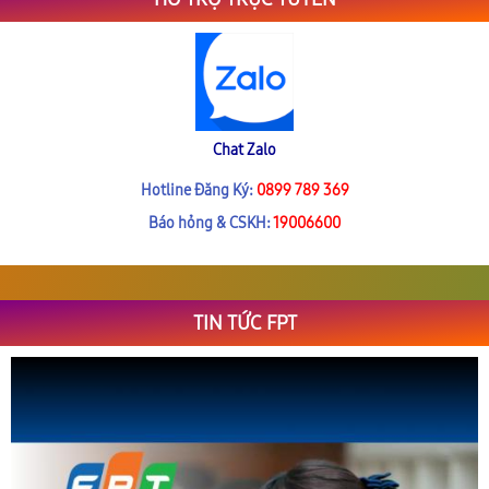
Chat Zalo
Hotline Đăng Ký:
0899 789 369
Báo hỏng & CSKH:
19006600
TIN TỨC FPT