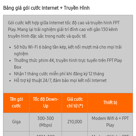
Bảng giá gói cước Internet + Truyền Hình
Gói cước kết hợp giữa Internet tốc độ cao và truyền hình FPT
Play. Mang lại trải nghiệm giải trí đỉnh cao với gần 130 kênh
truyền hình đặc sắc trong nước và quốc tế.
Sở hữu Wi-Fi 6 băng tần kép, kết nối mượt mà cho mọi trải
nghiệm
Thưởng thức phim 4K, truyền hình trực tuyến trên FPT Play
Box
Nhận 1 tháng cước miễn phí khi đăng ký 12 tháng
Hỗ trợ kỹ thuật 24/7, đảm bảo mọi kết nối Internet
Tên gói
Tốc độ Down-
Giá cước
Thiết bị
cước
Up
chỉ từ (*)
300-300
Modem Wifi 6 + FPT
Giga
210,000
(Mbps)
Play