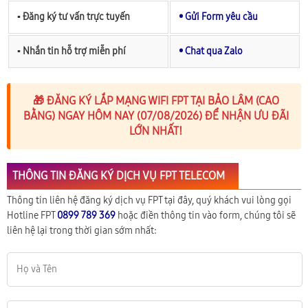
▪︎ Đăng ký tư vấn trực tuyến
• Gửi Form yêu cầu
▪︎ Nhắn tin hỗ trợ miễn phí
• Chat qua Zalo
🎁 ĐĂNG KÝ LẮP MẠNG WIFI FPT TẠI BẢO LÂM (CAO
BẰNG) NGAY HÔM NAY (07/08/2026) ĐỂ NHẬN ƯU ĐÃI
LỚN NHẤT!
THÔNG TIN ĐĂNG KÝ DỊCH VỤ FPT TELECOM
Thông tin liên hệ đăng ký dịch vụ FPT tại đây, quý khách vui lòng gọi
Hotline FPT
0899 789 369
hoặc điền thông tin vào form, chúng tôi sẽ
liên hệ lại trong thời gian sớm nhất: