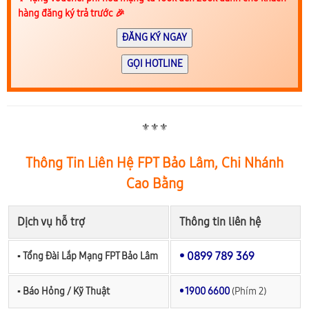
hàng đăng ký trả trước 🎉
ĐĂNG KÝ NGAY
GỌI HOTLINE
⚜️⚜️⚜️
Thông Tin Liên Hệ FPT Bảo Lâm, Chi Nhánh
Cao Bằng
Dịch vụ hỗ trợ
Thông tin liên hệ
• 0899 789 369
▪︎ Tổng Đài Lắp Mạng FPT Bảo Lâm
▪︎ Báo Hỏng / Kỹ Thuật
• 1900 6600
(Phím 2)