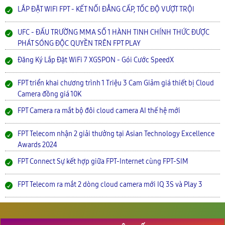
LẮP ĐẶT WIFI FPT - KẾT NỐI ĐẲNG CẤP, TỐC ĐỘ VƯỢT TRỘI
UFC - ĐẤU TRƯỜNG MMA SỐ 1 HÀNH TINH CHÍNH THỨC ĐƯỢC
PHÁT SÓNG ĐỘC QUYỀN TRÊN FPT PLAY
Đăng Ký Lắp Đặt WiFi 7 XGSPON - Gói Cước SpeedX
FPT triển khai chương trình 1 Triệu 3 Cam Giảm giá thiết bị Cloud
Camera đồng giá 10K
FPT Camera ra mắt bộ đôi cloud camera AI thế hệ mới
FPT Telecom nhận 2 giải thưởng tại Asian Technology Excellence
Awards 2024
FPT Connect Sự kết hợp giữa FPT-Internet cùng FPT-SIM
FPT Telecom ra mắt 2 dòng cloud camera mới IQ 3S và Play 3