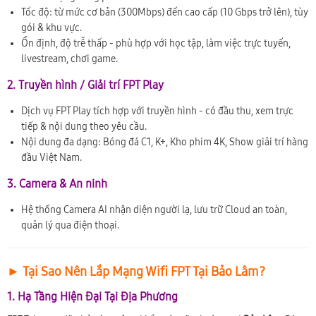
Tốc độ: từ mức cơ bản (300Mbps) đến cao cấp (10 Gbps trở lên), tùy
gói & khu vực.
Ổn định, độ trễ thấp - phù hợp với học tập, làm việc trực tuyến,
livestream, chơi game.
2. Truyền hình / Giải trí FPT Play
Dịch vụ FPT Play tích hợp với truyền hình - có đầu thu, xem trực
tiếp & nội dung theo yêu cầu.
Nội dung đa dạng: Bóng đá C1, K+, Kho phim 4K, Show giải trí hàng
đầu Việt Nam.
3. Camera & An ninh
Hệ thống Camera AI nhận diện người lạ, lưu trữ Cloud an toàn,
quản lý qua điện thoại.
► Tại Sao Nên Lắp Mạng Wifi FPT Tại Bảo Lâm?
1. Hạ Tầng Hiện Đại Tại Địa Phương