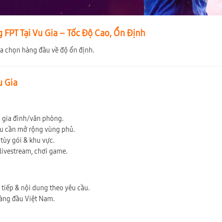
FPT Tại Vu Gia – Tốc Độ Cao, Ổn Định
ựa chọn hàng đầu về độ ổn định.
u Gia
ộ gia đình/văn phòng.
ếu cần mở rộng vùng phủ.
tùy gói & khu vực.
 livestream, chơi game.
c tiếp & nội dung theo yêu cầu.
hàng đầu Việt Nam.