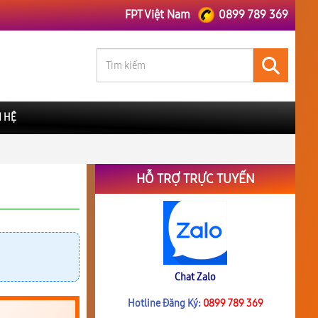
FPT Việt Nam
0899 789 369
N HỆ
HỖ TRỢ TRỰC TUYẾN
Chat Zalo
Hotline Đăng Ký:
0899 789 369