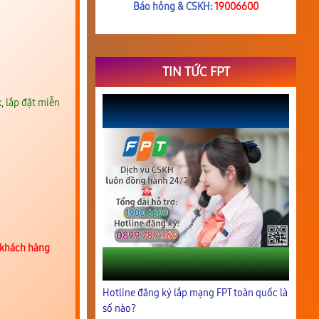
Báo hỏng & CSKH:
19006600
TIN TỨC FPT
, lắp đặt miễn
 khách hàng
Hotline đăng ký lắp mạng FPT toàn quốc là
số nào?