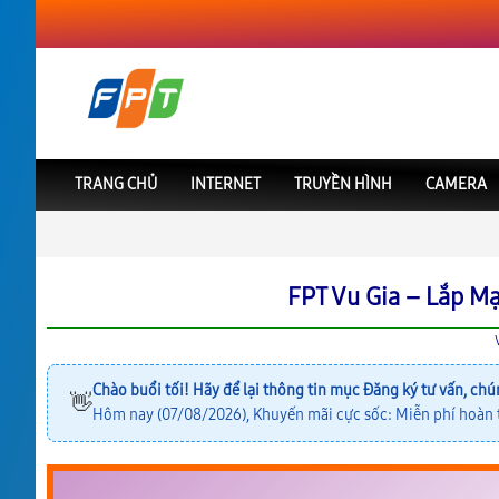
TRANG CHỦ
INTERNET
TRUYỀN HÌNH
CAMERA
FPT Việt Nam
FPT Đà Nẵng
Lắp Mạng FPT Vu Gia
FPT Vu Gia – Lắp M
Chào buổi tối! Hãy để lại thông tin mục
Đăng ký tư vấn
, chú
👋
Hôm nay (07/08/2026), Khuyến mãi cực sốc: Miễn phí hoàn t