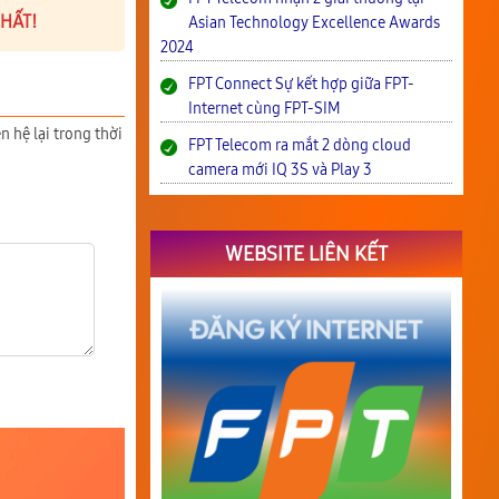
NHẤT!
Asian Technology Excellence Awards
2024
FPT Connect Sự kết hợp giữa FPT-
Internet cùng FPT-SIM
n hệ lại trong thời
FPT Telecom ra mắt 2 dòng cloud
camera mới IQ 3S và Play 3
WEBSITE LIÊN KẾT