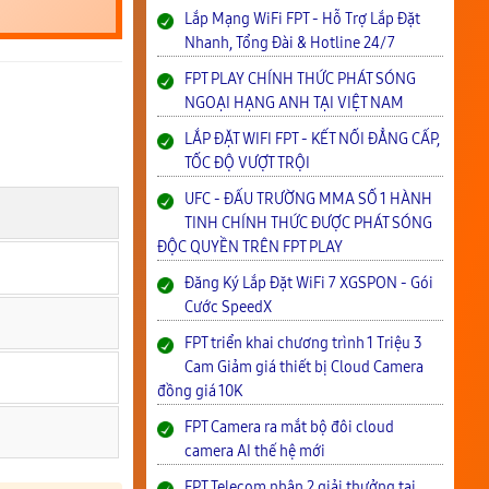
Lắp Mạng WiFi FPT - Hỗ Trợ Lắp Đặt
Nhanh, Tổng Đài & Hotline 24/7
FPT PLAY CHÍNH THỨC PHÁT SÓNG
NGOẠI HẠNG ANH TẠI VIỆT NAM
LẮP ĐẶT WIFI FPT - KẾT NỐI ĐẲNG CẤP,
TỐC ĐỘ VƯỢT TRỘI
UFC - ĐẤU TRƯỜNG MMA SỐ 1 HÀNH
TINH CHÍNH THỨC ĐƯỢC PHÁT SÓNG
ĐỘC QUYỀN TRÊN FPT PLAY
Đăng Ký Lắp Đặt WiFi 7 XGSPON - Gói
Cước SpeedX
FPT triển khai chương trình 1 Triệu 3
Cam Giảm giá thiết bị Cloud Camera
đồng giá 10K
FPT Camera ra mắt bộ đôi cloud
camera AI thế hệ mới
FPT Telecom nhận 2 giải thưởng tại