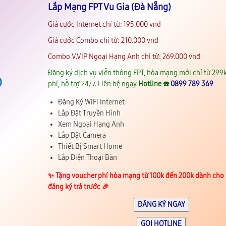
Lắp Mạng FPT Vu Gia (Đà Nẵng)
Giá cước Internet chỉ từ: 195.000 vnđ
Giá cước Combo chỉ từ: 210.000 vnđ
Combo V.VIP Ngoại Hạng Anh chỉ từ: 269.000 vnđ
Đăng ký dịch vụ viễn thông FPT, hòa mạng mới chỉ từ 299k
phí, hỗ trợ 24/7. Liên hệ ngay
Hotline ☎️
0899 789 369
Đăng Ký WiFi Internet
Lắp Đặt Truyền Hình
Xem Ngoại Hạng Anh
Lắp Đặt Camera
Thiết Bị Smart Home
Lắp Điện Thoại Bàn
✨️ Tặng voucher phí hòa mạng từ 100k đến 200k dành cho
đăng ký trả trước 🎉
ĐĂNG KÝ NGAY
GỌI HOTLINE