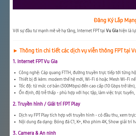
Đăng Ký Lắp Mạng 
Với sự đầu tư mạnh mẽ về hạ tầng, Internet FPT tại
Vu Gia
hiện là l
► Thông tin chi tiết các dịch vụ viễn thông FPT tại V
1. Internet FPT Vu Gia
Công nghệ: Cáp quang FTTH, đường truyền trực tiếp tới từng h
Thiết bị đi kèm: modem thế hệ mới, Wi-Fi 6 hoặc Mesh Wi-Fi n
Tốc độ: từ mức cơ bản (300Mbps) đến cao cấp (10 Gbps trở lên), 
Ổn định, độ trễ thấp - phù hợp với học tập, làm việc trực tuyến,
2. Truyền hình / Giải trí FPT Play
Dịch vụ FPT Play tích hợp với truyền hình - có đầu thu, xem trự
Nội dung đa dạng: Bóng đá C1, K+, Kho phim 4K, Show giải trí 
3. Camera & An ninh