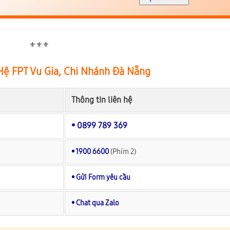
⚜️⚜️⚜️
Hệ FPT Vu Gia, Chi Nhánh Đà Nẵng
Thông tin liên hệ
• 0899 789 369
• 1900 6600
(Phím 2)
• Gửi Form yêu cầu
• Chat qua Zalo