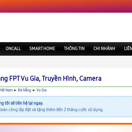
ONCALL
SMART HOME
THÔNG TIN
CHI NHÁNH
LIÊ
ạng FPT Vu Gia, Truyền Hình, Camera
Việt Nam
►
Đà Nẵng
►
Vu Gia
ng tôi sẽ liên hệ lại ngay.
oàn công lắp đặt và tặng thêm đến 2 tháng cước sử dụng.