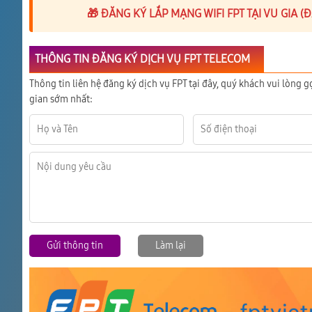
🎁 ĐĂNG KÝ LẮP MẠNG WIFI FPT TẠI VU GIA 
THÔNG TIN ĐĂNG KÝ DỊCH VỤ FPT TELECOM
Thông tin liên hệ đăng ký dịch vụ FPT tại đây, quý khách vui lòng g
gian sớm nhất:
Gửi thông tin
Làm lại