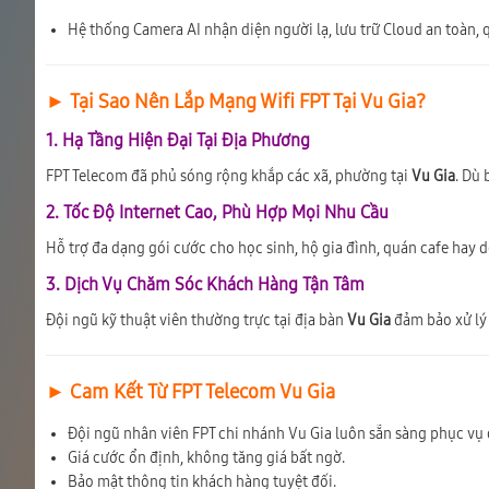
Hệ thống Camera AI nhận diện người lạ, lưu trữ Cloud an toàn, q
► Tại Sao Nên Lắp Mạng Wifi FPT Tại Vu Gia?
1. Hạ Tầng Hiện Đại Tại Địa Phương
FPT Telecom đã phủ sóng rộng khắp các xã, phường tại
Vu Gia
. Dù 
2. Tốc Độ Internet Cao, Phù Hợp Mọi Nhu Cầu
Hỗ trợ đa dạng gói cước cho học sinh, hộ gia đình, quán cafe hay 
3. Dịch Vụ Chăm Sóc Khách Hàng Tận Tâm
Đội ngũ kỹ thuật viên thường trực tại địa bàn
Vu Gia
đảm bảo xử lý s
► Cam Kết Từ FPT Telecom Vu Gia
Đội ngũ nhân viên FPT chi nhánh Vu Gia luôn sẵn sàng phục vụ 
Giá cước ổn định, không tăng giá bất ngờ.
Bảo mật thông tin khách hàng tuyệt đối.