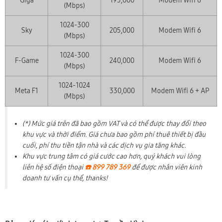
Giga
195,000
Modem Wifi 6
(Mbps)
1024-300
Sky
205,000
Modem Wifi 6
(Mbps)
1024-300
F-Game
240,000
Modem Wifi 6
(Mbps)
1024-1024
Meta F1
330,000
Modem Wifi 6 + AP
(Mbps)
(*) Mức giá trên đã bao gồm VAT và có thể được thay đổi theo
khu vực và thời điểm. Giá chưa bao gồm phí thuê thiết bị đầu
cuối, phí thu tiền tận nhà và các dịch vụ gia tăng khác.
Khu vực trung tâm có giá cước cao hơn, quý khách vui lòng
liên hệ số điện thoại
☎️ 899 789 369
để được nhân viên kinh
doanh tư vấn cụ thể, thanks!