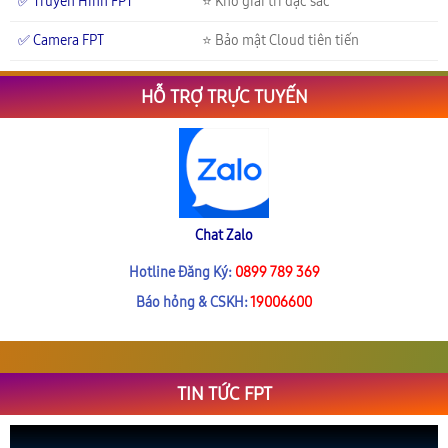
✅ Truyền Hình FPT
⭐ Kho giải trí đặc sắc
✅ Camera FPT
⭐ Bảo mật Cloud tiên tiến
HỖ TRỢ TRỰC TUYẾN
Chat Zalo
Hotline Đăng Ký:
0899 789 369
Báo hỏng & CSKH:
19006600
TIN TỨC FPT