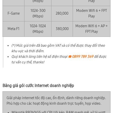
(Mbps)
Play
1024-300
Modem Wifi 6 + FPT
F-Game
280,000
(Mbps)
Play
1024-1024
Modem Wifi 6 + AP +
Meta F1
380,000
(Mbps)
FPT Play
(*) Mức giá trên đã bao gồm VAT và có thể được thay đổi theo
khu vực và thời điểm.
Quý khách lòng liên hệ số điện thoại
☎️ 0899 789 369
để được
tư vấn cụ thể, thanks!
Bảng giá gói cước Internet doanh nghiệp
Giải pháp internet tốc độ cao, ổn định, dành riêng doanh nghiệp.
Phù hợp cho các hoạt động kinh doanh trực tuyến, họp video.
Mikrotik RB760iGS với CPU lõi kép, RAM mạnh mẽ, xử lý vượt