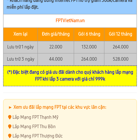
* Khách hàng đang dùng Internet FPT hỗ trợ giảm 300k/camera và
miễn phí lắp đặt.
FPTVietNam.vn
Xem lại
Đơn giá/tháng
Gói 6 tháng
Gói 12 tháng
Lưu trữ 1 ngày
22.000
132.000
264.000
Lưu trữ 3 ngày
44.000
264.000
528.000
(*) Đặc biệt đang có giá ưu đãi dành cho quý khách hàng lắp mạng
FPT khi lắp 3 camera với giá chỉ 999k
► Xem ưu đãi lắp mạng FPT tại các khu vực lân cận:
Lắp Mạng FPT Thạnh Mỹ
Lắp Mạng FPT Thu Bồn
Lắp Mạng FPT Thượng Đức