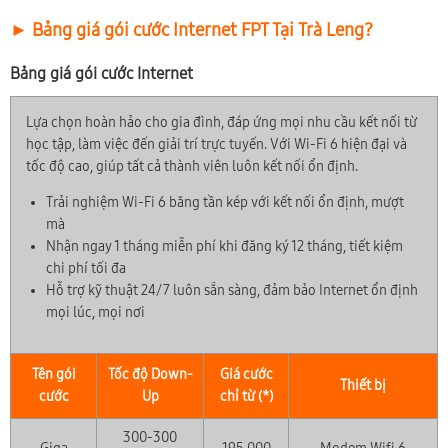
► Bảng giá gói cước Internet FPT Tại Trà Leng?
Bảng giá gói cước Internet
Lựa chọn hoàn hảo cho gia đình, đáp ứng mọi nhu cầu kết nối từ
học tập, làm việc đến giải trí trực tuyến. Với Wi-Fi 6 hiện đại và
tốc độ cao, giúp tất cả thành viên luôn kết nối ổn định.
Trải nghiệm Wi-Fi 6 băng tần kép với kết nối ổn định, mượt
mà
Nhận ngay 1 tháng miễn phí khi đăng ký 12 tháng, tiết kiệm
chi phí tối đa
Hỗ trợ kỹ thuật 24/7 luôn sẵn sàng, đảm bảo Internet ổn định
mọi lúc, mọi nơi
Tên gói
Tốc độ Down-
Giá cước
Thiết bị
cước
Up
chỉ từ (*)
300-300