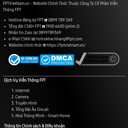
FPTVietNam.vn - Website Chính Thức Thuộc Công Ty Cổ Phần Viễn
Thông FPT
Hotline đăng ký FPT ☎️
0899 789 369
Tổng đài CSKH FPT ☎️
1900 6600
(phím 2)
Nhắn tin Zalo ✉️
0899789369
e-Mail CSKH 📧
hotrokhachhang@fpt.com
Website chính thức 🌐
https://fptvietnam.vn/
Dịch Vụ Viễn Thông FPT
Internet
Camera
Truyền Hình
Tổng Đài Ảo Oncall
Nhà Thông Minh - Smart Home
Thông tin Chính sách & Điều khoản