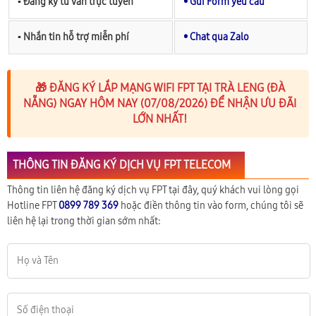
▪︎ Đăng ký tư vấn trực tuyến
• Gửi Form yêu cầu
▪︎ Nhắn tin hỗ trợ miễn phí
• Chat qua Zalo
🎁 ĐĂNG KÝ LẮP MẠNG WIFI FPT TẠI TRÀ LENG (ĐÀ
NẴNG) NGAY HÔM NAY (07/08/2026) ĐỂ NHẬN ƯU ĐÃI
LỚN NHẤT!
THÔNG TIN ĐĂNG KÝ DỊCH VỤ FPT TELECOM
Thông tin liên hệ đăng ký dịch vụ FPT tại đây, quý khách vui lòng gọi
Hotline FPT
0899 789 369
hoặc điền thông tin vào form, chúng tôi sẽ
liên hệ lại trong thời gian sớm nhất: