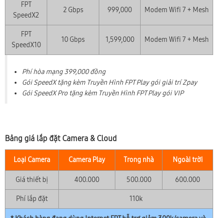
FPT
2 Gbps
999,000
Modem Wifi 7 + Mesh
SpeedX2
FPT
10 Gbps
1,599,000
Modem Wifi 7 + Mesh
SpeedX10
Phí hòa mạng 399,000 đồng
Gói SpeedX tặng kèm Truyền Hình FPT Play gói giải trí Zpay
Gói SpeedX Pro tặng kèm Truyền Hình FPT Play gói VIP
Bảng giá lắp đặt Camera & Cloud
Loại Camera
Camera Play
Trong nhà
Ngoài trời
Giá thiết bị
400.000
500.000
600.000
Phí lắp đặt
110k