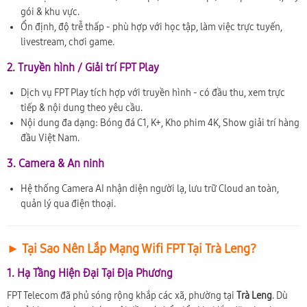
gói & khu vực.
Ổn định, độ trễ thấp - phù hợp với học tập, làm việc trực tuyến,
livestream, chơi game.
2. Truyền hình / Giải trí FPT Play
Dịch vụ FPT Play tích hợp với truyền hình - có đầu thu, xem trực
tiếp & nội dung theo yêu cầu.
Nội dung đa dạng: Bóng đá C1, K+, Kho phim 4K, Show giải trí hàng
đầu Việt Nam.
3. Camera & An ninh
Hệ thống Camera AI nhận diện người lạ, lưu trữ Cloud an toàn,
quản lý qua điện thoại.
► Tại Sao Nên Lắp Mạng Wifi FPT Tại Trà Leng?
1. Hạ Tầng Hiện Đại Tại Địa Phương
FPT Telecom đã phủ sóng rộng khắp các xã, phường tại
Trà Leng
. Dù