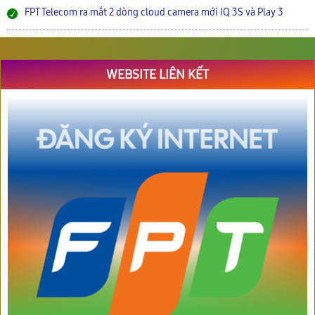
FPT Telecom ra mắt 2 dòng cloud camera mới IQ 3S và Play 3
WEBSITE LIÊN KẾT