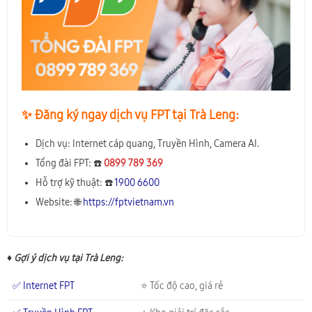
✨️ Đăng ký ngay dịch vụ FPT tại Trà Leng:
Dịch vụ: Internet cáp quang, Truyền Hình, Camera AI.
Tổng đài FPT: ☎️
0899 789 369
Hỗ trợ kỹ thuật: ☎️
1900 6600
Website: 🌐
https://fptvietnam.vn
♦ Gợi ý dịch vụ tại Trà Leng:
✅ Internet FPT
⭐ Tốc độ cao, giá rẻ