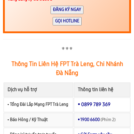
ĐĂNG KÝ NGAY
GỌI HOTLINE
⚜️⚜️⚜️
Thông Tin Liên Hệ FPT Trà Leng, Chi Nhánh
Đà Nẵng
Dịch vụ hỗ trợ
Thông tin liên hệ
• 0899 789 369
▪︎ Tổng Đài Lắp Mạng FPT Trà Leng
▪︎ Báo Hỏng / Kỹ Thuật
• 1900 6600
(Phím 2)