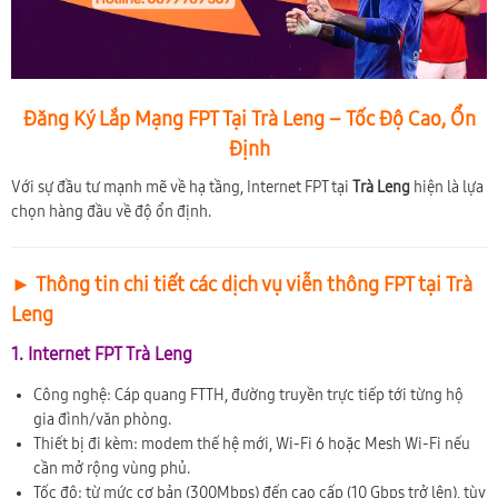
Đăng Ký Lắp Mạng FPT Tại Trà Leng – Tốc Độ Cao, Ổn
Định
Với sự đầu tư mạnh mẽ về hạ tầng, Internet FPT tại
Trà Leng
hiện là lựa
chọn hàng đầu về độ ổn định.
► Thông tin chi tiết các dịch vụ viễn thông FPT tại Trà
Leng
1. Internet FPT Trà Leng
Công nghệ: Cáp quang FTTH, đường truyền trực tiếp tới từng hộ
gia đình/văn phòng.
Thiết bị đi kèm: modem thế hệ mới, Wi-Fi 6 hoặc Mesh Wi-Fi nếu
cần mở rộng vùng phủ.
Tốc độ: từ mức cơ bản (300Mbps) đến cao cấp (10 Gbps trở lên), tùy