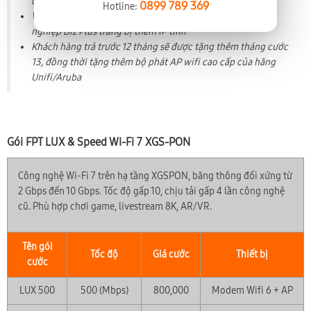
đồng)
0899 789 369
Hotline:
Với chỉ từ 300k khách hàng được nâng cấp lên gói doanh
nghiệp Biz Plus trang bị thêm IP tĩnh
Khách hàng trả trước 12 tháng sẽ được tặng thêm tháng cước
13, đồng thời tặng thêm bộ phát AP wifi cao cấp của hãng
Unifi/Aruba
Gói FPT LUX & Speed Wi-Fi 7 XGS-PON
Công nghệ Wi-Fi 7 trên hạ tầng XGSPON, băng thông đối xứng từ
2 Gbps đến 10 Gbps. Tốc độ gấp 10, chịu tải gấp 4 lần công nghệ
cũ. Phù hợp chơi game, livestream 8K, AR/VR.
Tên gói
Tốc độ
Giá cước
Thiết bị
cước
LUX 500
500 (Mbps)
800,000
Modem Wifi 6 + AP