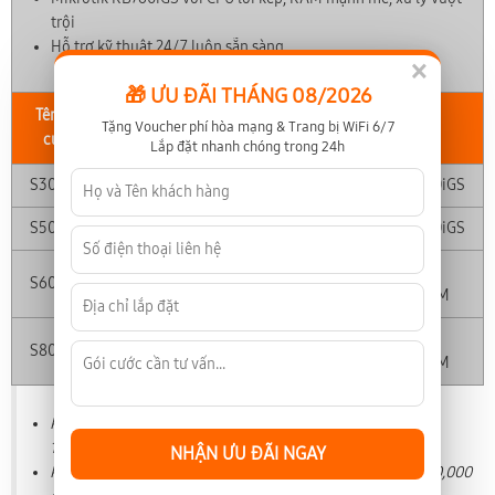
trội
Hỗ trợ kỹ thuật 24/7 luôn sẵn sàng
×
🎁 ƯU ĐÃI THÁNG 08/2026
Tên gói
Tặng Voucher phí hòa mạng & Trang bị WiFi 6/7
Tốc độ
Giá cước
Thiết bị
cước
Lắp đặt nhanh chóng trong 24h
S300 Biz
300 (Mbps)
450,000
Mikrotik RB760iGS
S500 Biz
500 (Mbps)
1,400,000
Mikrotik RB760iGS
Mikrotik
S600 Biz
600 (Mbps)
2,500,000
RB4011iGSRM
Mikrotik
S800 Biz
800 (Mbps)
3,400,000
RB4011iGSRM
Phí hòa mạng trả sau: 1,500,000 đồng (riêng S300 Biz
1,000,000 đồng)
NHẬN ƯU ĐÃI NGAY
Phí hòa mạng trả trước: 700,000 đồng (riêng S300 Biz 500,000