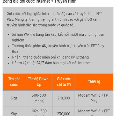
Bảng giá gói cước Internet + Truyền Hình
Gói cước kết hợp giữa Internet tốc độ cao và truyền hình FPT
Play. Mang lại trải nghiệm giải trí đỉnh cao với gần 130 kênh
truyền hình đặc sắc trong nước và quốc tế.
Sở hữu Wi-Fi 6 băng tần kép, kết nối mượt mà cho mọi trải
nghiệm
Thưởng thức phim 4K, truyền hình trực tuyến trên FPT Play
Box
Nhận 1 tháng cước miễn phí khi đăng ký 12 tháng
Hỗ trợ kỹ thuật 24/7, đảm bảo mọi kết nối Internet
Tên gói
Tốc độ Down-
Giá cước
Thiết bị
cước
Up
chỉ từ (*)
300-300
Modem Wifi 6 + FPT
Giga
210,000
(Mbps)
Play
1024-300
Modem Wifi 6 + FPT
Sky
230,000