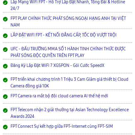
Lắp Mạng WiFi FPT - Hỗ Trợ Lắp Đặt Nhanh, Tổng Đài & Hotline
24/7
FPT PLAY CHÍNH THỨC PHÁT SÓNG NGOẠI HẠNG ANH TẠI VIỆT
NAM
LẮP ĐẶT WIFI FPT - KẾT NỐI ĐẲNG CẤP, TỐC ĐỘ VƯỢT TRỘI
UFC - ĐẤU TRƯỜNG MMA SỐ 1 HÀNH TINH CHÍNH THỨC ĐƯỢC
PHÁT SÓNG ĐỘC QUYỀN TRÊN FPT PLAY
Đăng Ký Lắp Đặt WiFi 7 XGSPON - Gói Cước SpeedX
FPT triển khai chương trình 1 Triệu 3 Cam Giảm giá thiết bị Cloud
Camera đồng giá 10K
FPT Camera ra mắt bộ đôi cloud camera AI thế hệ mới
FPT Telecom nhận 2 giải thưởng tại Asian Technology Excellence
Awards 2024
FPT Connect Sự kết hợp giữa FPT-Internet cùng FPT-SIM