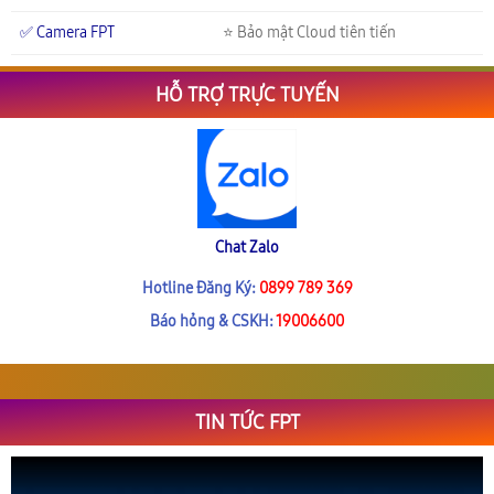
✅ Camera FPT
⭐ Bảo mật Cloud tiên tiến
HỖ TRỢ TRỰC TUYẾN
Chat Zalo
Hotline Đăng Ký:
0899 789 369
Báo hỏng & CSKH:
19006600
TIN TỨC FPT