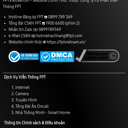
FPTVietNam.vn - Website Chính Thức Thuộc Công Ty Cổ Phần Viễn
Thông FPT
Hotline đăng ký FPT ☎️
0899 789 369
Tổng đài CSKH FPT ☎️
1900 6600
(phím 2)
Nhắn tin Zalo ✉️
0899789369
e-Mail CSKH 📧
hotrokhachhang@fpt.com
Website chính thức 🌐
https://fptvietnam.vn/
Dịch Vụ Viễn Thông FPT
Internet
Camera
Truyền Hình
Tổng Đài Ảo Oncall
Nhà Thông Minh - Smart Home
Thông tin Chính sách & Điều khoản