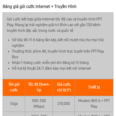
Bảng giá gói cước Internet + Truyền Hình
Gói cước kết hợp giữa Internet tốc độ cao và truyền hình FPT
Play. Mang lại trải nghiệm giải trí đỉnh cao với gần 130 kênh
truyền hình đặc sắc trong nước và quốc tế.
Sở hữu Wi-Fi 6 băng tần kép, kết nối mượt mà cho mọi trải
nghiệm
Thưởng thức phim 4K, truyền hình trực tuyến trên FPT Play
Box
Nhận 1 tháng cước miễn phí khi đăng ký 12 tháng
Hỗ trợ kỹ thuật 24/7, đảm bảo mọi kết nối Internet
Tên gói
Tốc độ Down-
Giá cước
Thiết bị
cước
Up
chỉ từ (*)
300-300
Modem Wifi 6 + FPT
Giga
210,000
(Mbps)
Play