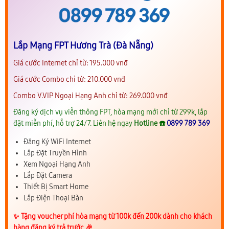
Lắp Mạng FPT Hương Trà (Đà Nẵng)
Giá cước Internet chỉ từ: 195.000 vnđ
Giá cước Combo chỉ từ: 210.000 vnđ
Combo V.VIP Ngoại Hạng Anh chỉ từ: 269.000 vnđ
Đăng ký dịch vụ viễn thông FPT, hòa mạng mới chỉ từ 299k, lắp
đặt miễn phí, hỗ trợ 24/7. Liên hệ ngay
Hotline ☎️
0899 789 369
Đăng Ký WiFi Internet
Lắp Đặt Truyền Hình
Xem Ngoại Hạng Anh
Lắp Đặt Camera
Thiết Bị Smart Home
Lắp Điện Thoại Bàn
✨️ Tặng voucher phí hòa mạng từ 100k đến 200k dành cho khách
hàng đăng ký trả trước 🎉