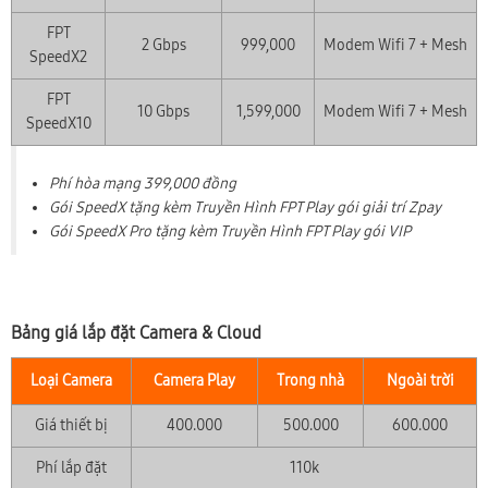
FPT
2 Gbps
999,000
Modem Wifi 7 + Mesh
SpeedX2
FPT
10 Gbps
1,599,000
Modem Wifi 7 + Mesh
SpeedX10
Phí hòa mạng 399,000 đồng
Gói SpeedX tặng kèm Truyền Hình FPT Play gói giải trí Zpay
Gói SpeedX Pro tặng kèm Truyền Hình FPT Play gói VIP
Bảng giá lắp đặt Camera & Cloud
Loại Camera
Camera Play
Trong nhà
Ngoài trời
Giá thiết bị
400.000
500.000
600.000
Phí lắp đặt
110k