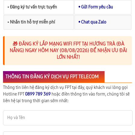
▪︎ Đăng ký tư vấn trực tuyến
• Gửi Form yêu cầu
▪︎ Nhắn tin hỗ trợ miễn phí
• Chat qua Zalo
🎁 ĐĂNG KÝ LẮP MẠNG WIFI FPT TẠI HƯƠNG TRÀ (ĐÀ
NẴNG) NGAY HÔM NAY (08/08/2026) ĐỂ NHẬN ƯU ĐÃI
LỚN NHẤT!
THÔNG TIN ĐĂNG KÝ DỊCH VỤ FPT TELECOM
Thông tin liên hệ đăng ký dịch vụ FPT tại đây, quý khách vui lòng gọi
Hotline FPT
0899 789 369
hoặc điền thông tin vào form, chúng tôi sẽ
liên hệ lại trong thời gian sớm nhất: