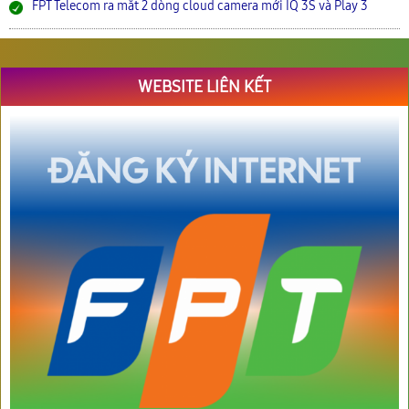
FPT Telecom ra mắt 2 dòng cloud camera mới IQ 3S và Play 3
WEBSITE LIÊN KẾT