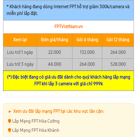
* Khách hàng đang dùng Internet FPT hỗ trợ giảm 300k/camera và
miễn phí lắp đặt.
FPTVietNam.vn
Xem lại
Đơn giá/tháng
Gói 6 tháng
Gói 12 tháng
Lưu trữ 1 ngày
22.000
132.000
264.000
Lưu trữ 3 ngày
44.000
264.000
528.000
(*) Đặc biệt đang có giá ưu đãi dành cho quý khách hàng lắp mạng
FPT khi lắp 3 camera với giá chỉ 999k
► Xem ưu đãi lắp mạng FPT tại các khu vực lân cận:
Lắp Mạng FPT Hòa Cường
Lắp Mạng FPT Hòa Khánh