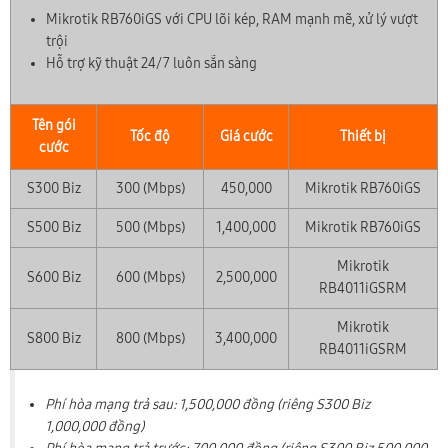
Mikrotik RB760iGS với CPU lõi kép, RAM mạnh mẽ, xử lý vượt
trội
Hỗ trợ kỹ thuật 24/7 luôn sẵn sàng
Tên gói
Tốc độ
Giá cước
Thiết bị
cước
S300 Biz
300 (Mbps)
450,000
Mikrotik RB760iGS
S500 Biz
500 (Mbps)
1,400,000
Mikrotik RB760iGS
Mikrotik
S600 Biz
600 (Mbps)
2,500,000
RB4011iGSRM
Mikrotik
S800 Biz
800 (Mbps)
3,400,000
RB4011iGSRM
Phí hòa mạng trả sau: 1,500,000 đồng (riêng S300 Biz
1,000,000 đồng)