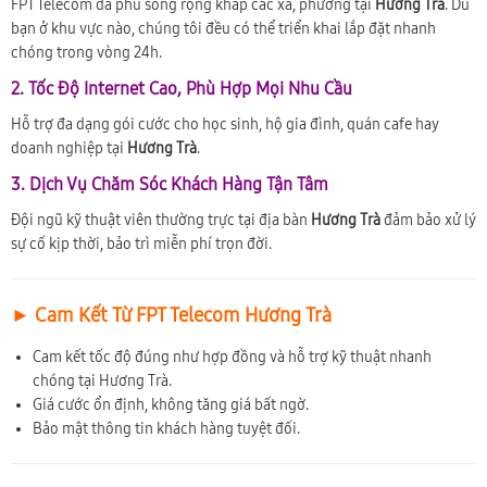
FPT Telecom đã phủ sóng rộng khắp các xã, phường tại
Hương Trà
. Dù
bạn ở khu vực nào, chúng tôi đều có thể triển khai lắp đặt nhanh
chóng trong vòng 24h.
2. Tốc Độ Internet Cao, Phù Hợp Mọi Nhu Cầu
Hỗ trợ đa dạng gói cước cho học sinh, hộ gia đình, quán cafe hay
doanh nghiệp tại
Hương Trà
.
3. Dịch Vụ Chăm Sóc Khách Hàng Tận Tâm
Đội ngũ kỹ thuật viên thường trực tại địa bàn
Hương Trà
đảm bảo xử lý
sự cố kịp thời, bảo trì miễn phí trọn đời.
► Cam Kết Từ FPT Telecom Hương Trà
Cam kết tốc độ đúng như hợp đồng và hỗ trợ kỹ thuật nhanh
chóng tại Hương Trà.
Giá cước ổn định, không tăng giá bất ngờ.
Bảo mật thông tin khách hàng tuyệt đối.