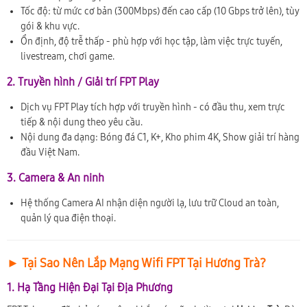
Tốc độ: từ mức cơ bản (300Mbps) đến cao cấp (10 Gbps trở lên), tùy
gói & khu vực.
Ổn định, độ trễ thấp - phù hợp với học tập, làm việc trực tuyến,
livestream, chơi game.
2. Truyền hình / Giải trí FPT Play
Dịch vụ FPT Play tích hợp với truyền hình - có đầu thu, xem trực
tiếp & nội dung theo yêu cầu.
Nội dung đa dạng: Bóng đá C1, K+, Kho phim 4K, Show giải trí hàng
đầu Việt Nam.
3. Camera & An ninh
Hệ thống Camera AI nhận diện người lạ, lưu trữ Cloud an toàn,
quản lý qua điện thoại.
► Tại Sao Nên Lắp Mạng Wifi FPT Tại Hương Trà?
1. Hạ Tầng Hiện Đại Tại Địa Phương