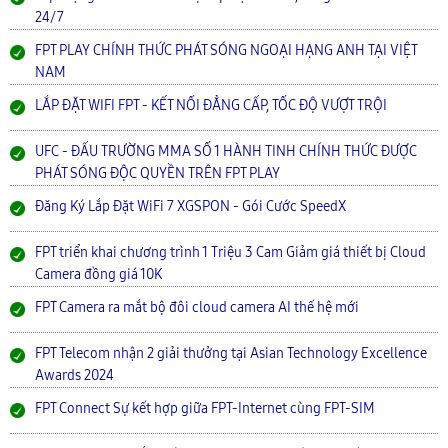
24/7
FPT PLAY CHÍNH THỨC PHÁT SÓNG NGOẠI HẠNG ANH TẠI VIỆT
NAM
LẮP ĐẶT WIFI FPT - KẾT NỐI ĐẲNG CẤP, TỐC ĐỘ VƯỢT TRỘI
UFC - ĐẤU TRƯỜNG MMA SỐ 1 HÀNH TINH CHÍNH THỨC ĐƯỢC
PHÁT SÓNG ĐỘC QUYỀN TRÊN FPT PLAY
Đăng Ký Lắp Đặt WiFi 7 XGSPON - Gói Cước SpeedX
FPT triển khai chương trình 1 Triệu 3 Cam Giảm giá thiết bị Cloud
Camera đồng giá 10K
FPT Camera ra mắt bộ đôi cloud camera AI thế hệ mới
FPT Telecom nhận 2 giải thưởng tại Asian Technology Excellence
Awards 2024
FPT Connect Sự kết hợp giữa FPT-Internet cùng FPT-SIM