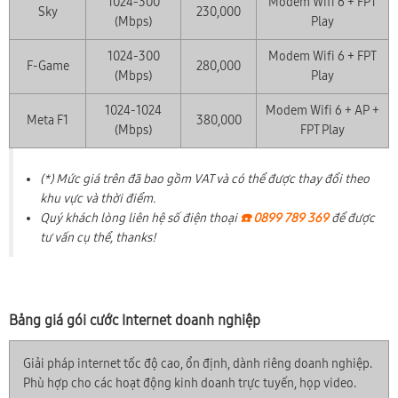
1024-300
Modem Wifi 6 + FPT
Sky
230,000
(Mbps)
Play
1024-300
Modem Wifi 6 + FPT
F-Game
280,000
(Mbps)
Play
1024-1024
Modem Wifi 6 + AP +
Meta F1
380,000
(Mbps)
FPT Play
(*) Mức giá trên đã bao gồm VAT và có thể được thay đổi theo
khu vực và thời điểm.
Quý khách lòng liên hệ số điện thoại
☎️ 0899 789 369
để được
tư vấn cụ thể, thanks!
Bảng giá gói cước Internet doanh nghiệp
Giải pháp internet tốc độ cao, ổn định, dành riêng doanh nghiệp.
Phù hợp cho các hoạt động kinh doanh trực tuyến, họp video.