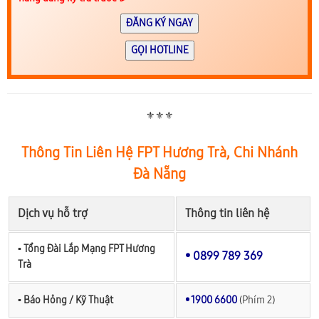
ĐĂNG KÝ NGAY
GỌI HOTLINE
⚜️⚜️⚜️
Thông Tin Liên Hệ FPT Hương Trà, Chi Nhánh
Đà Nẵng
Dịch vụ hỗ trợ
Thông tin liên hệ
▪︎ Tổng Đài Lắp Mạng FPT Hương
• 0899 789 369
Trà
▪︎ Báo Hỏng / Kỹ Thuật
• 1900 6600
(Phím 2)