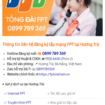
Thông tin liên hệ đăng ký lắp mạng FPT tại Hương Trà
☎️
0899 789 369
Hotline đăng ký mới:
Hỗ trợ kỹ thuật & CSKH:
☎️
1900 6600
(Phím 2)
Địa chỉ văn phòng:
📍
Hương Trà, Đà Nẵng, Việt Nam
Zalo hỗ trợ 24/7:
✉️
0899789369
Website chính thức:
🌐
https://fptvietnam.vn
♦ Gợi ý dịch vụ tại Hương Trà:
✅ Internet FPT
⭐ Tốc độ cao, giá rẻ
✅ Truyền Hình FPT
⭐ Kho giải trí đặc sắc