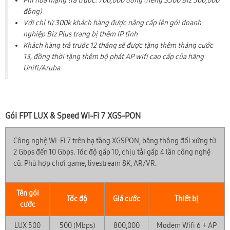
Phí hòa mạng trả trước: 700,000 đồng (riêng S300 Biz 500,000
đồng)
Với chỉ từ 300k khách hàng được nâng cấp lên gói doanh
nghiệp Biz Plus trang bị thêm IP tĩnh
Khách hàng trả trước 12 tháng sẽ được tặng thêm tháng cước
13, đồng thời tặng thêm bộ phát AP wifi cao cấp của hãng
Unifi/Aruba
Gói FPT LUX & Speed Wi-Fi 7 XGS-PON
Công nghệ Wi-Fi 7 trên hạ tầng XGSPON, băng thông đối xứng từ
2 Gbps đến 10 Gbps. Tốc độ gấp 10, chịu tải gấp 4 lần công nghệ
cũ. Phù hợp chơi game, livestream 8K, AR/VR.
Tên gói
Tốc độ
Giá cước
Thiết bị
cước
LUX 500
500 (Mbps)
800,000
Modem Wifi 6 + AP