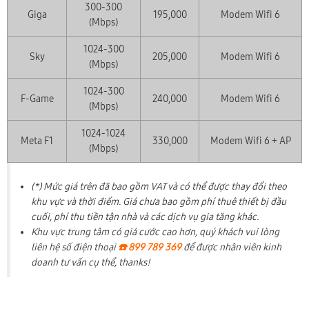
300-300
Giga
195,000
Modem Wifi 6
(Mbps)
1024-300
Sky
205,000
Modem Wifi 6
(Mbps)
1024-300
F-Game
240,000
Modem Wifi 6
(Mbps)
1024-1024
Meta F1
330,000
Modem Wifi 6 + AP
(Mbps)
(*) Mức giá trên đã bao gồm VAT và có thể được thay đổi theo
khu vực và thời điểm. Giá chưa bao gồm phí thuê thiết bị đầu
cuối, phí thu tiền tận nhà và các dịch vụ gia tăng khác.
Khu vực trung tâm có giá cước cao hơn, quý khách vui lòng
liên hệ số điện thoại
☎️ 899 789 369
để được nhân viên kinh
doanh tư vấn cụ thể, thanks!