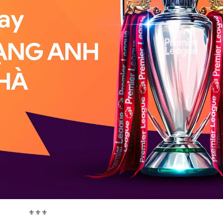
⚜️⚜️⚜️