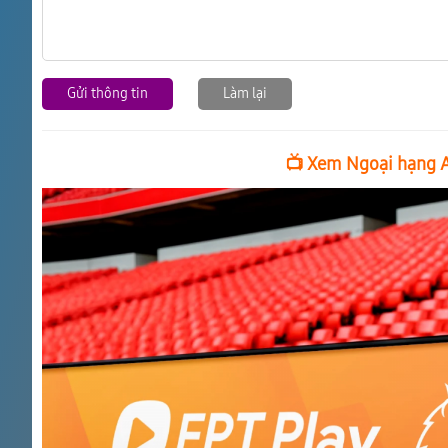
Gửi thông tin
Làm lại
📺 Xem Ngoại hạng An