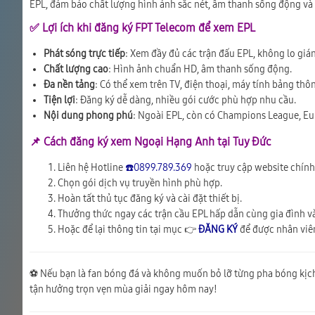
EPL, đảm bảo chất lượng hình ảnh sắc nét, âm thanh sống động và
✅ Lợi ích khi đăng ký FPT Telecom để xem EPL
Phát sóng trực tiếp
: Xem đầy đủ các trận đấu EPL, không lo giá
Chất lượng cao
: Hình ảnh chuẩn HD, âm thanh sống động.
Đa nền tảng
: Có thể xem trên TV, điện thoại, máy tính bảng thô
Tiện lợi
: Đăng ký dễ dàng, nhiều gói cước phù hợp nhu cầu.
Nội dung phong phú
: Ngoài EPL, còn có Champions League, Eu
📌 Cách đăng ký xem Ngoại Hạng Anh tại Tuy Đức
Liên hệ Hotline
☎️0899.789.369
hoặc truy cập website chín
Chọn gói dịch vụ truyền hình phù hợp.
Hoàn tất thủ tục đăng ký và cài đặt thiết bị.
Thưởng thức ngay các trận cầu EPL hấp dẫn cùng gia đình và
Hoặc để lại thông tin tại mục 👉
ĐĂNG KÝ
để được nhân viên
⚽ Nếu bạn là fan bóng đá và không muốn bỏ lỡ từng pha bóng kịc
tận hưởng trọn vẹn mùa giải ngay hôm nay!