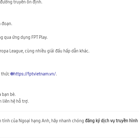
 đường truyền ổn định.
n đoạn.
ng qua ứng dụng FPT Play.
ropa League, cùng nhiều giải đấu hấp dẫn khác.
0899 789 369
Hotline:
h thức
🌐https://fptvietnam.vn/
.
 bạn bè.
 liên hệ hỗ trợ.
h tính của Ngoại hạng Anh, hãy nhanh chóng
đăng ký dịch vụ truyền hình