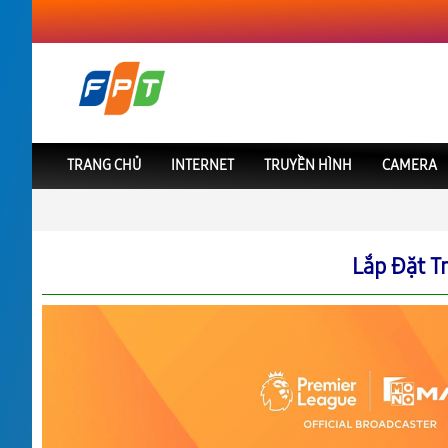
TRANG CHỦ
INTERNET
TRUYỀN HÌNH
CAMERA
FPT Việt Nam
FPT Đắk Nông
Lắp Đặt Truyền Hình FPT Tại Tuy Đức
Lắp Đặt T