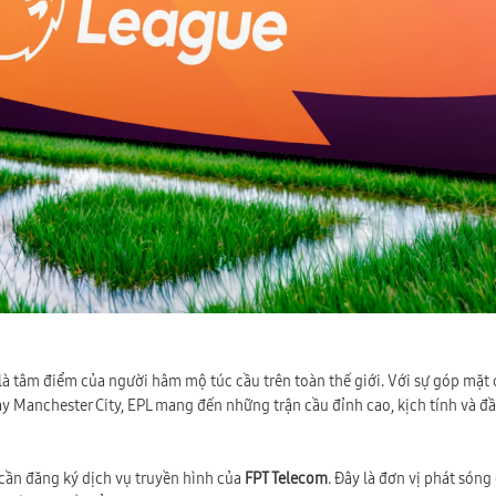
×
🎁 ƯU ĐÃI THÁNG 08/2026
Tặng Voucher phí hòa mạng & Trang bị WiFi 6/7
Lắp đặt nhanh chóng trong 24h
là tâm điểm của người hâm mộ túc cầu trên toàn thế giới. Với sự góp mặt
y Manchester City, EPL mang đến những trận cầu đỉnh cao, kịch tính và đ
 cần đăng ký dịch vụ truyền hình của
FPT Telecom
. Đây là đơn vị phát sóng