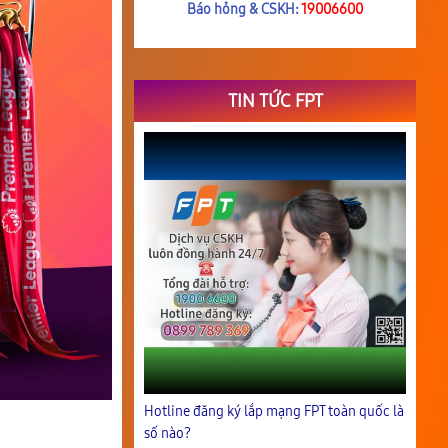
Báo hỏng & CSKH:
19006600
TIN TỨC FPT
Hotline đăng ký lắp mạng FPT toàn quốc là
số nào?