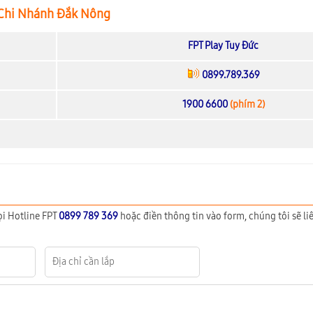
Chi Nhánh Đắk Nông
FPT Play Tuy Đức
0899.789.369
1900 6600
(phím 2)
ọi Hotline FPT
0899 789 369
hoặc điền thông tin vào form, chúng tôi sẽ liê