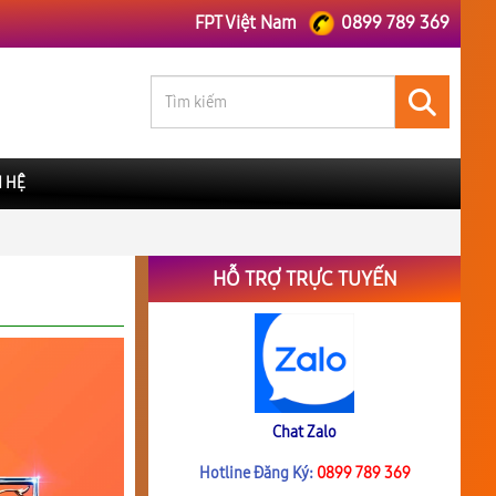
FPT Việt Nam
0899 789 369
N HỆ
HỖ TRỢ TRỰC TUYẾN
Chat Zalo
Hotline Đăng Ký:
0899 789 369