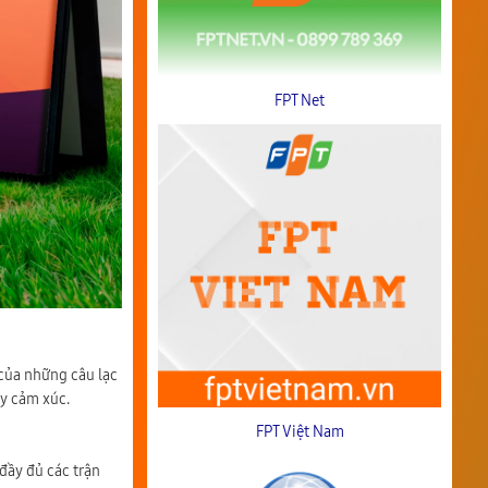
FPT Net
 của những câu lạc
ầy cảm xúc.
FPT Việt Nam
 đầy đủ các trận