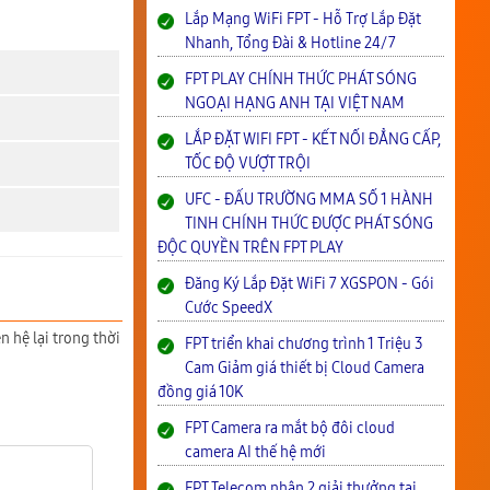
Lắp Mạng WiFi FPT - Hỗ Trợ Lắp Đặt
Nhanh, Tổng Đài & Hotline 24/7
FPT PLAY CHÍNH THỨC PHÁT SÓNG
NGOẠI HẠNG ANH TẠI VIỆT NAM
LẮP ĐẶT WIFI FPT - KẾT NỐI ĐẲNG CẤP,
TỐC ĐỘ VƯỢT TRỘI
UFC - ĐẤU TRƯỜNG MMA SỐ 1 HÀNH
TINH CHÍNH THỨC ĐƯỢC PHÁT SÓNG
ĐỘC QUYỀN TRÊN FPT PLAY
Đăng Ký Lắp Đặt WiFi 7 XGSPON - Gói
Cước SpeedX
n hệ lại trong thời
FPT triển khai chương trình 1 Triệu 3
Cam Giảm giá thiết bị Cloud Camera
đồng giá 10K
FPT Camera ra mắt bộ đôi cloud
camera AI thế hệ mới
FPT Telecom nhận 2 giải thưởng tại