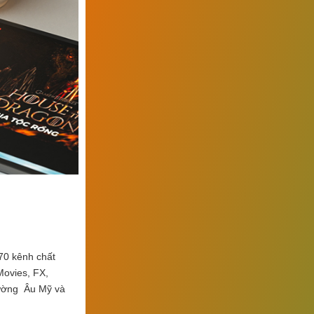
 70 kênh chất
Movies, FX,
rường Âu Mỹ và