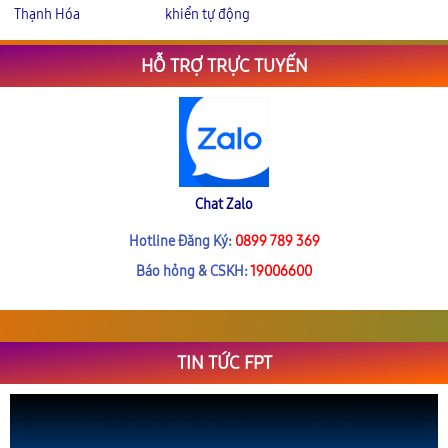
Thạnh Hóa
khiển tự động
HỖ TRỢ TRỰC TUYẾN
Chat Zalo
Hotline Đăng Ký:
0899 789 369
Báo hỏng & CSKH:
19006600
TIN TỨC FPT