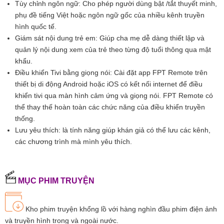
Tùy chỉnh ngôn ngữ: Cho phép người dùng bật /tắt thuyết minh,
phụ đề tiếng Việt hoặc ngôn ngữ gốc của nhiều kênh truyền
hình quốc tế.
Giám sát nội dung trẻ em: Giúp cha mẹ dễ dàng thiết lập và
quản lý nội dung xem của trẻ theo từng độ tuổi thông qua mật
khẩu.
Điều khiển Tivi bằng giọng nói: Cài đặt app FPT Remote trên
thiết bị di động Android hoặc iOS có kết nối internet để điều
khiển tivi qua màn hình cảm ứng và giọng nói. FPT Remote có
thể thay thế hoàn toàn các chức năng của điều khiển truyền
thống.
Lưu yêu thích: là tính năng giúp khán giả có thể lưu các kênh,
các chương trình mà mình yêu thích.
MỤC PHIM TRUYỆN
Kho phim truyện khổng lồ với hàng nghìn đầu phim điện ảnh
và truyền hình trong và ngoài nước.