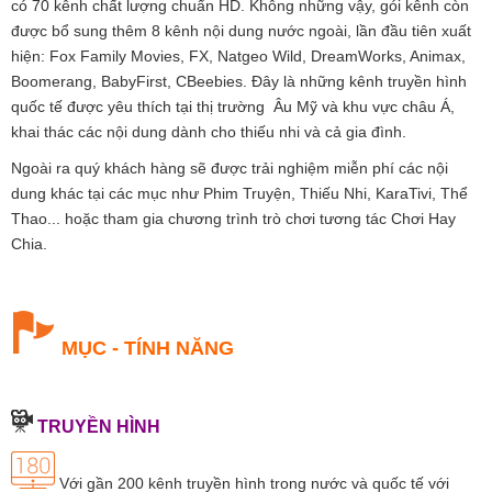
có 70 kênh chất lượng chuẩn HD. Không những vậy, gói kênh còn
được bổ sung thêm 8 kênh nội dung nước ngoài, lần đầu tiên xuất
hiện: Fox Family Movies, FX, Natgeo Wild, DreamWorks, Animax,
Boomerang, BabyFirst, CBeebies. Đây là những kênh truyền hình
quốc tế được yêu thích tại thị trường Âu Mỹ và khu vực châu Á,
khai thác các nội dung dành cho thiếu nhi và cả gia đình.
Ngoài ra quý khách hàng sẽ được trải nghiệm miễn phí các nội
dung khác tại các mục như Phim Truyện, Thiếu Nhi, KaraTivi, Thể
Thao... hoặc tham gia chương trình trò chơi tương tác Chơi Hay
Chia.
MỤC - TÍNH NĂNG
TRUYỀN HÌNH
Với gần 200 kênh truyền hình trong nước và quốc tế với