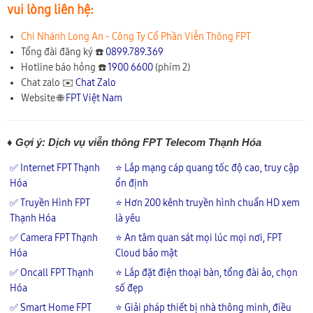
vui lòng liên hệ:
Chi Nhánh Long An - Công Ty Cổ Phần Viễn Thông FPT
Tổng đài đăng ký ☎️
0899.789.369
Hotline báo hỏng ☎️
1900 6600
(phím 2)
Chat zalo ✉️
Chat Zalo
Website 🌐
FPT Việt Nam
♦ Gợi ý: Dịch vụ viễn thông FPT Telecom Thạnh Hóa
✅ Internet FPT Thạnh
⭐ Lắp mạng cáp quang tốc độ cao, truy cập
Hóa
ổn định
✅ Truyền Hình FPT
⭐ Hơn 200 kênh truyền hình chuẩn HD xem
Thạnh Hóa
là yêu
✅ Camera FPT Thạnh
⭐ An tâm quan sát mọi lúc mọi nơi, FPT
Hóa
Cloud bảo mật
✅ Oncall FPT Thạnh
⭐ Lắp đặt điện thoại bàn, tổng đài ảo, chọn
Hóa
số đẹp
✅ Smart Home FPT
⭐ Giải pháp thiết bị nhà thông minh, điều