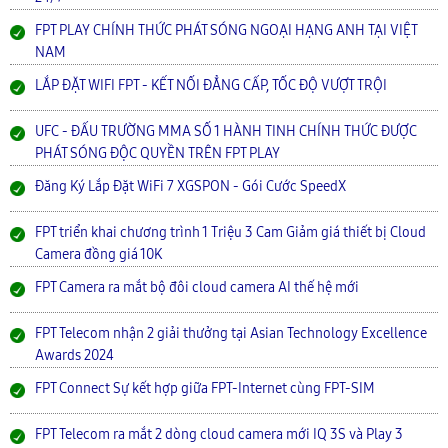
FPT PLAY CHÍNH THỨC PHÁT SÓNG NGOẠI HẠNG ANH TẠI VIỆT
NAM
LẮP ĐẶT WIFI FPT - KẾT NỐI ĐẲNG CẤP, TỐC ĐỘ VƯỢT TRỘI
UFC - ĐẤU TRƯỜNG MMA SỐ 1 HÀNH TINH CHÍNH THỨC ĐƯỢC
PHÁT SÓNG ĐỘC QUYỀN TRÊN FPT PLAY
Đăng Ký Lắp Đặt WiFi 7 XGSPON - Gói Cước SpeedX
FPT triển khai chương trình 1 Triệu 3 Cam Giảm giá thiết bị Cloud
Camera đồng giá 10K
FPT Camera ra mắt bộ đôi cloud camera AI thế hệ mới
FPT Telecom nhận 2 giải thưởng tại Asian Technology Excellence
Awards 2024
FPT Connect Sự kết hợp giữa FPT-Internet cùng FPT-SIM
FPT Telecom ra mắt 2 dòng cloud camera mới IQ 3S và Play 3