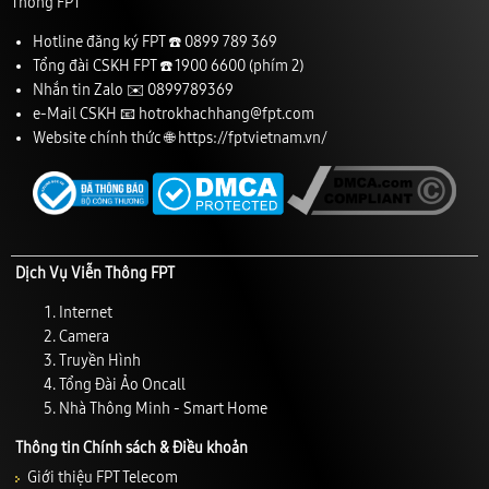
Thông FPT
Hotline đăng ký FPT ☎️
0899 789 369
Tổng đài CSKH FPT ☎️
1900 6600
(phím 2)
Nhắn tin Zalo ✉️
0899789369
e-Mail CSKH 📧
hotrokhachhang@fpt.com
Website chính thức 🌐
https://fptvietnam.vn/
Dịch Vụ Viễn Thông FPT
Internet
Camera
Truyền Hình
Tổng Đài Ảo Oncall
Nhà Thông Minh - Smart Home
Thông tin Chính sách & Điều khoản
Giới thiệu FPT Telecom