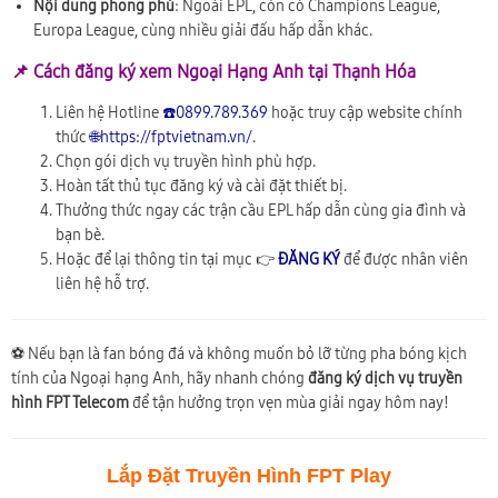
Nội dung phong phú
: Ngoài EPL, còn có Champions League,
Europa League, cùng nhiều giải đấu hấp dẫn khác.
📌 Cách đăng ký xem Ngoại Hạng Anh tại Thạnh Hóa
Liên hệ Hotline
☎️0899.789.369
hoặc truy cập website chính
thức
🌐https://fptvietnam.vn/
.
Chọn gói dịch vụ truyền hình phù hợp.
Hoàn tất thủ tục đăng ký và cài đặt thiết bị.
Thưởng thức ngay các trận cầu EPL hấp dẫn cùng gia đình và
bạn bè.
Hoặc để lại thông tin tại mục 👉
ĐĂNG KÝ
để được nhân viên
liên hệ hỗ trợ.
⚽ Nếu bạn là fan bóng đá và không muốn bỏ lỡ từng pha bóng kịch
tính của Ngoại hạng Anh, hãy nhanh chóng
đăng ký dịch vụ truyền
hình FPT Telecom
để tận hưởng trọn vẹn mùa giải ngay hôm nay!
Lắp Đặt Truyền Hình FPT Play