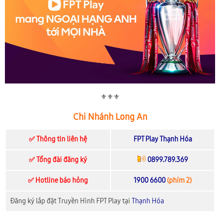
⚜️⚜️⚜️
Chi Nhánh Long An
✅ Thông tin liên hệ
FPT Play Thạnh Hóa
✅ Tổng đài đăng ký
0899.789.369
✅ Hotline báo hỏng
1900 6600
(phím 2)
Đăng ký lắp đặt Truyền Hình FPT Play tại
Thạnh Hóa