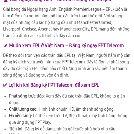
Giải bóng đá Ngoại hạng Anh (English Premier League – EPL) luôn là
tâm điểm của người hâm mộ túc cầu trên toàn thế giới. Với sự góp
mặt của những câu lạc bộ hàng đầu như Manchester United,
Liverpool, Chelsea, Arsenal hay Manchester City, EPL mang đến những
trận cầu đỉnh cao, kịch tính và đầy cảm xúc.
📡 Muốn xem EPL ở Việt Nam – Đăng ký ngay FPT Telecom
Để theo dõi trọn vẹn các trận đấu EPL tại Việt Nam, người hâm mộ cần
đăng ký dịch vụ truyền hình của
FPT Telecom
. Đây là đơn vị phát sóng
đầy đủ các trận EPL, đảm bảo chất lượng hình ảnh sắc nét, âm thanh
sống động và đường truyền ổn định.
✅ Lợi ích khi đăng ký FPT Telecom để xem EPL
Phát sóng trực tiếp
: Xem đầy đủ các trận đấu EPL, không lo gián
đoạn.
Chất lượng cao
: Hình ảnh chuẩn HD, âm thanh sống động.
Đa nền tảng
: Có thể xem trên TV, điện thoại, máy tính bảng thông
qua ứng dụng FPT Play.
Tiện lợi
: Đăng ký dễ dàng, nhiều gói cước phù hợp nhu cầu.