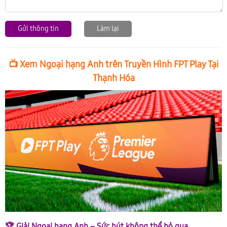
Gửi thông tin
Làm lại
📺 Xem Ngoại hạng Anh trên Truyền Hình FPT Play Tại
Thạnh Hóa
🏆 Giải Ngoại hạng Anh – Sức hút không thể bỏ qua