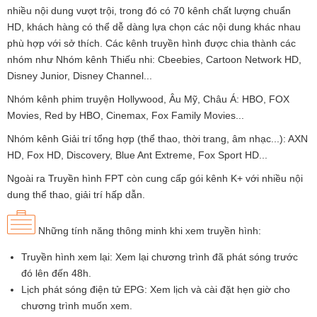
nhiều nội dung vượt trội, trong đó có 70 kênh chất lượng chuẩn
HD, khách hàng có thể dễ dàng lựa chọn các nội dung khác nhau
phù hợp với sở thích. Các kênh truyền hình được chia thành các
nhóm như Nhóm kênh Thiếu nhi: Cbeebies, Cartoon Network HD,
Disney Junior, Disney Channel...
Nhóm kênh phim truyện Hollywood, Âu Mỹ, Châu Á: HBO, FOX
Movies, Red by HBO, Cinemax, Fox Family Movies...
Nhóm kênh Giải trí tổng hợp (thể thao, thời trang, âm nhạc...): AXN
HD, Fox HD, Discovery, Blue Ant Extreme, Fox Sport HD...
Ngoài ra Truyền hình FPT còn cung cấp gói kênh K+ với nhiều nội
dung thể thao, giải trí hấp dẫn.
Những tính năng thông minh khi xem truyền hình:
Truyền hình xem lại: Xem lại chương trình đã phát sóng trước
đó lên đến 48h.
Lịch phát sóng điện tử EPG: Xem lịch và cài đặt hẹn giờ cho
chương trình muốn xem.