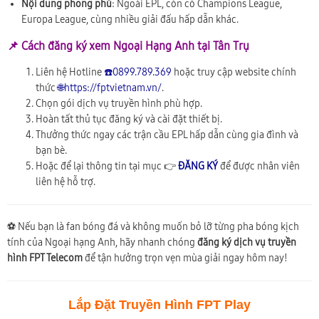
Nội dung phong phú
: Ngoài EPL, còn có Champions League,
Europa League, cùng nhiều giải đấu hấp dẫn khác.
📌 Cách đăng ký xem Ngoại Hạng Anh tại Tân Trụ
Liên hệ Hotline
☎️0899.789.369
hoặc truy cập website chính
thức
🌐https://fptvietnam.vn/
.
Chọn gói dịch vụ truyền hình phù hợp.
Hoàn tất thủ tục đăng ký và cài đặt thiết bị.
Thưởng thức ngay các trận cầu EPL hấp dẫn cùng gia đình và
bạn bè.
Hoặc để lại thông tin tại mục 👉
ĐĂNG KÝ
để được nhân viên
liên hệ hỗ trợ.
⚽ Nếu bạn là fan bóng đá và không muốn bỏ lỡ từng pha bóng kịch
tính của Ngoại hạng Anh, hãy nhanh chóng
đăng ký dịch vụ truyền
hình FPT Telecom
để tận hưởng trọn vẹn mùa giải ngay hôm nay!
Lắp Đặt Truyền Hình FPT Play