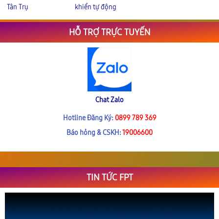
Tân Trụ
khiển tự động
HỖ TRỢ TRỰC TUYẾN
Chat Zalo
Hotline Đăng Ký:
0899 789 369
Báo hỏng & CSKH:
19006600
TIN TỨC FPT