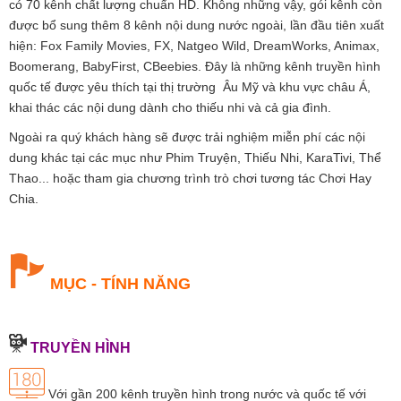
có 70 kênh chất lượng chuẩn HD. Không những vậy, gói kênh còn
được bổ sung thêm 8 kênh nội dung nước ngoài, lần đầu tiên xuất
hiện: Fox Family Movies, FX, Natgeo Wild, DreamWorks, Animax,
Boomerang, BabyFirst, CBeebies. Đây là những kênh truyền hình
quốc tế được yêu thích tại thị trường Âu Mỹ và khu vực châu Á,
khai thác các nội dung dành cho thiếu nhi và cả gia đình.
Ngoài ra quý khách hàng sẽ được trải nghiệm miễn phí các nội
dung khác tại các mục như Phim Truyện, Thiếu Nhi, KaraTivi, Thể
Thao... hoặc tham gia chương trình trò chơi tương tác Chơi Hay
Chia.
MỤC - TÍNH NĂNG
TRUYỀN HÌNH
Với gần 200 kênh truyền hình trong nước và quốc tế với