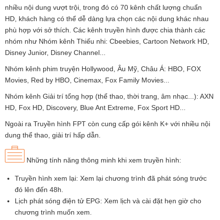
nhiều nội dung vượt trội, trong đó có 70 kênh chất lượng chuẩn
HD, khách hàng có thể dễ dàng lựa chọn các nội dung khác nhau
phù hợp với sở thích. Các kênh truyền hình được chia thành các
nhóm như Nhóm kênh Thiếu nhi: Cbeebies, Cartoon Network HD,
Disney Junior, Disney Channel...
Nhóm kênh phim truyện Hollywood, Âu Mỹ, Châu Á: HBO, FOX
Movies, Red by HBO, Cinemax, Fox Family Movies...
Nhóm kênh Giải trí tổng hợp (thể thao, thời trang, âm nhạc...): AXN
HD, Fox HD, Discovery, Blue Ant Extreme, Fox Sport HD...
Ngoài ra Truyền hình FPT còn cung cấp gói kênh K+ với nhiều nội
dung thể thao, giải trí hấp dẫn.
Những tính năng thông minh khi xem truyền hình:
Truyền hình xem lại: Xem lại chương trình đã phát sóng trước
đó lên đến 48h.
Lịch phát sóng điện tử EPG: Xem lịch và cài đặt hẹn giờ cho
chương trình muốn xem.