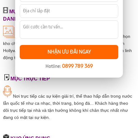
MỤC XEM PHIM THEO YÊU CẦU GALAXY PLAY,
DANET
Với mục Galaxy Play và Danet, khán giả sẽ được lựa chọn
kho chương trình theo yêu cầu với các nội dung phim bom tấn
Hollywood, phim Việt Nam chiếu rạp mới nhất và các gói phim linh
NHẬN ƯU ĐÃI NGAY
động theo tháng.
0899 789 369
Hotline:
MỤC TRỰC TIẾP
Nơi trực tiếp các sự kiện giải trí, thể thao hấp dẫn trong nước
lẫn quốc tế như ca nhạc, thời trang, bóng đá... Khách hàng theo
dõi trực tiếp tại nhà và tận hưởng không khí chân thực nhất như
đang có mặt tại sự kiện.