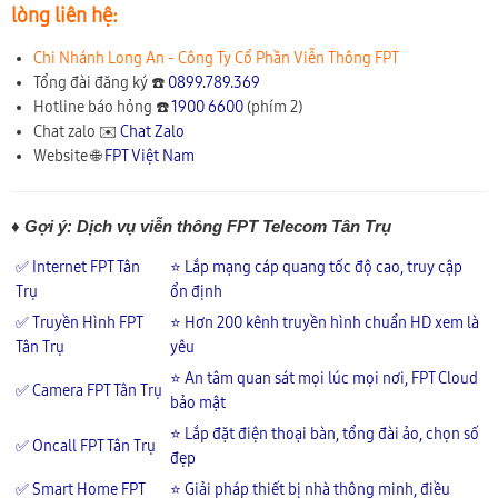
lòng liên hệ:
Chi Nhánh Long An - Công Ty Cổ Phần Viễn Thông FPT
Tổng đài đăng ký ☎️
0899.789.369
Hotline báo hỏng ☎️
1900 6600
(phím 2)
Chat zalo ✉️
Chat Zalo
Website 🌐
FPT Việt Nam
♦ Gợi ý: Dịch vụ viễn thông FPT Telecom Tân Trụ
✅ Internet FPT Tân
⭐ Lắp mạng cáp quang tốc độ cao, truy cập
Trụ
ổn định
✅ Truyền Hình FPT
⭐ Hơn 200 kênh truyền hình chuẩn HD xem là
Tân Trụ
yêu
⭐ An tâm quan sát mọi lúc mọi nơi, FPT Cloud
✅ Camera FPT Tân Trụ
bảo mật
⭐ Lắp đặt điện thoại bàn, tổng đài ảo, chọn số
✅ Oncall FPT Tân Trụ
đẹp
✅ Smart Home FPT
⭐ Giải pháp thiết bị nhà thông minh, điều