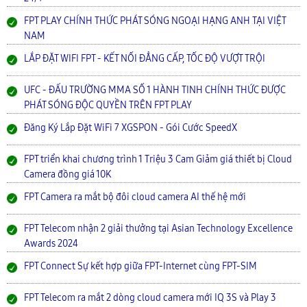
FPT PLAY CHÍNH THỨC PHÁT SÓNG NGOẠI HẠNG ANH TẠI VIỆT
NAM
LẮP ĐẶT WIFI FPT - KẾT NỐI ĐẲNG CẤP, TỐC ĐỘ VƯỢT TRỘI
UFC - ĐẤU TRƯỜNG MMA SỐ 1 HÀNH TINH CHÍNH THỨC ĐƯỢC
PHÁT SÓNG ĐỘC QUYỀN TRÊN FPT PLAY
Đăng Ký Lắp Đặt WiFi 7 XGSPON - Gói Cước SpeedX
FPT triển khai chương trình 1 Triệu 3 Cam Giảm giá thiết bị Cloud
Camera đồng giá 10K
FPT Camera ra mắt bộ đôi cloud camera AI thế hệ mới
FPT Telecom nhận 2 giải thưởng tại Asian Technology Excellence
Awards 2024
FPT Connect Sự kết hợp giữa FPT-Internet cùng FPT-SIM
FPT Telecom ra mắt 2 dòng cloud camera mới IQ 3S và Play 3