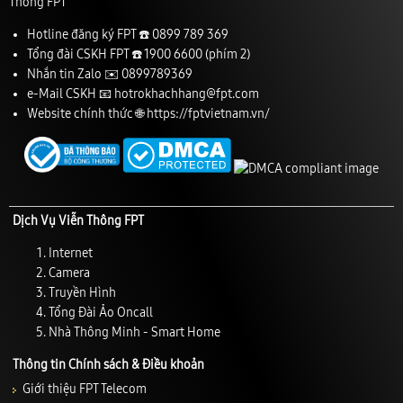
Thông FPT
Hotline đăng ký FPT ☎️
0899 789 369
Tổng đài CSKH FPT ☎️
1900 6600
(phím 2)
Nhắn tin Zalo ✉️
0899789369
e-Mail CSKH 📧
hotrokhachhang@fpt.com
Website chính thức 🌐
https://fptvietnam.vn/
Dịch Vụ Viễn Thông FPT
Internet
Camera
Truyền Hình
Tổng Đài Ảo Oncall
Nhà Thông Minh - Smart Home
Thông tin Chính sách & Điều khoản
Giới thiệu FPT Telecom