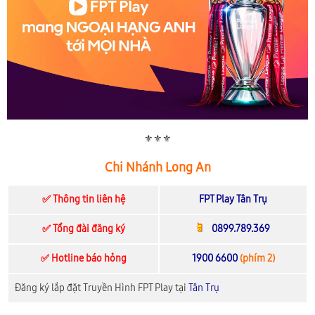
⚜️⚜️⚜️
Chi Nhánh Long An
✅ Thông tin liên hệ
FPT Play Tân Trụ
✅ Tổng đài đăng ký
0899.789.369
✅ Hotline báo hỏng
1900 6600
(phím 2)
Đăng ký lắp đặt Truyền Hình FPT Play tại
Tân Trụ