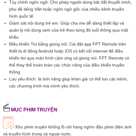
Tùy chỉnh ngôn ngữ: Cho phép người dùng bật /tắt thuyết minh,
phụ đề tiếng Việt hoặc ngôn ngữ gốc của nhiều kênh truyền
hình quốc tế.
Giám sát nội dung trẻ em: Giúp cha mẹ dễ dàng thiết lập và
quản lý nội dung xem của trẻ theo từng độ tuổi thông qua mật
khẩu.
Điều khiển Tivi bằng giọng nói: Cài đặt app FPT Remote trên
thiết bị di động Android hoặc iOS có kết nối internet để điều
khiển tivi qua màn hình cảm ứng và giọng nói. FPT Remote có
thể thay thế hoàn toàn các chức năng của điều khiển truyền
thống.
Lưu yêu thích: là tính năng giúp khán giả có thể lưu các kênh,
các chương trình mà mình yêu thích.
MỤC PHIM TRUYỆN
Kho phim truyện khổng lồ với hàng nghìn đầu phim điện ảnh
và truyền hình trong và ngoài nước.