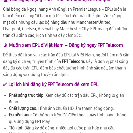
Giải bóng đá Ngoại hạng Anh (English Premier League – EPL) luôn là
tâm điểm của người hâm mộ túc cầu trên toàn thế giới. Với sự góp
mặt của những câu lạc bộ hàng đầu như Manchester United,
Liverpool, Chelsea, Arsenal hay Manchester City, EPL mang đến những
trận cầu đỉnh cao, kịch tính và đầy cảm xúc.
📡 Muốn xem EPL ở Việt Nam – Đăng ký ngay FPT Telecom
Để theo dõi trọn vẹn các trận đấu EPL tại Việt Nam, người hâm mộ cần
đăng ký dịch vụ truyền hình của
FPT Telecom
. Đây là đơn vị phát sóng
đầy đủ các trận EPL, đảm bảo chất lượng hình ảnh sắc nét, âm thanh
sống động và đường truyền ổn định.
✅ Lợi ích khi đăng ký FPT Telecom để xem EPL
Phát sóng trực tiếp
: Xem đầy đủ các trận đấu EPL, không lo gián
đoạn.
Chất lượng cao
: Hình ảnh chuẩn HD, âm thanh sống động.
Đa nền tảng
: Có thể xem trên TV, điện thoại, máy tính bảng thông
qua ứng dụng FPT Play.
Tiện lợi
: Đăng ký dễ dàng, nhiều gói cước phù hợp nhu cầu.