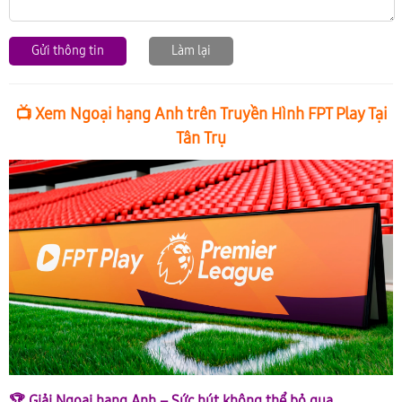
Gửi thông tin
Làm lại
📺 Xem Ngoại hạng Anh trên Truyền Hình FPT Play Tại
Tân Trụ
🏆 Giải Ngoại hạng Anh – Sức hút không thể bỏ qua