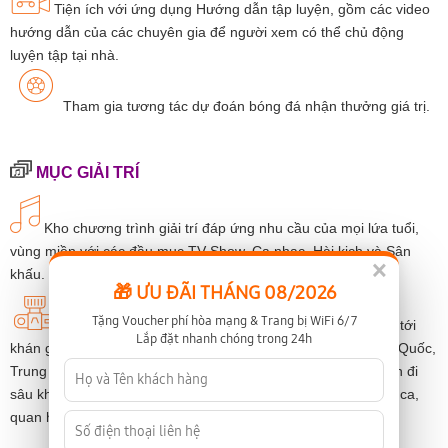
Tiện ích với ứng dụng Hướng dẫn tập luyện, gồm các video
hướng dẫn của các chuyên gia để người xem có thể chủ động
luyện tập tại nhà.
Tham gia tương tác dự đoán bóng đá nhận thưởng giá trị.
MỤC GIẢI TRÍ
Kho chương trình giải trí đáp ứng nhu cầu của mọi lứa tuổi,
vùng miền với các đầu mục TV Show, Ca nhạc, Hài kịch và Sân
×
khấu.
🎁 ƯU ĐÃI THÁNG 08/2026
Tặng Voucher phí hòa mạng & Trang bị WiFi 6/7
Không chỉ theo kịp lịch phát của các nhà đài để mang tới
Lắp đặt nhanh chóng trong 24h
khán giả những chương trình truyền hình của Việt Nam, Hàn Quốc,
Trung Quốc, Âu –Mỹ mới lạ và hấp dẫn nhất, chuyên mục còn đi
sâu khai thác mảng nội dung truyền thống với cải lương, đờn ca,
quan họ và chèo.