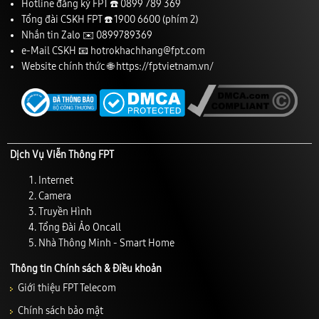
Hotline đăng ký FPT ☎️
0899 789 369
Tổng đài CSKH FPT ☎️
1900 6600
(phím 2)
Nhắn tin Zalo ✉️
0899789369
e-Mail CSKH 📧
hotrokhachhang@fpt.com
Website chính thức 🌐
https://fptvietnam.vn/
Dịch Vụ Viễn Thông FPT
Internet
Camera
Truyền Hình
Tổng Đài Ảo Oncall
Nhà Thông Minh - Smart Home
Thông tin Chính sách & Điều khoản
Giới thiệu FPT Telecom
Chính sách bảo mật