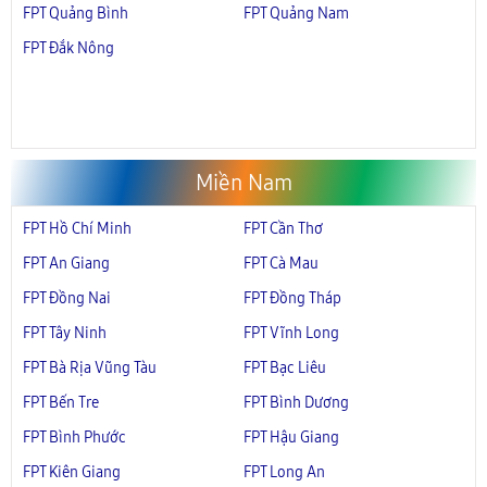
FPT Quảng Bình
FPT Quảng Nam
FPT Đắk Nông
Miền Nam
FPT Hồ Chí Minh
FPT Cần Thơ
FPT An Giang
FPT Cà Mau
FPT Đồng Nai
FPT Đồng Tháp
FPT Tây Ninh
FPT Vĩnh Long
FPT Bà Rịa Vũng Tàu
FPT Bạc Liêu
FPT Bến Tre
FPT Bình Dương
FPT Bình Phước
FPT Hậu Giang
FPT Kiên Giang
FPT Long An