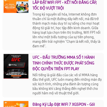
LẮP ĐẶT WIFI FPT - KẾT NỐI ĐẲNG CẤP,
TỐC ĐỘ VƯỢT TRỘI
Trong kỷ nguyên số hóa, Internet không đơn
thuần chỉ là một đường dây kết nối, mà đã trở
thành mạch máu duy trì sự sống cho mọi hoạt
động từ giải trí, học tập đến kinh doanh. Giữa
hàng loạt lựa chọn trên thị trường, Wifi FPT nổi
lên như một biểu tượng của sự tiên phong,
mang đến trải nghiệm "Chạm là kết nối, thấy là
đam mê".
UFC - ĐẤU TRƯỜNG MMA SỐ 1 HÀNH
TINH CHÍNH THỨC ĐƯỢC PHÁT SÓNG
ĐỘC QUYỀN TRÊN FPT PLAY
Nổi tiếng là giải đấu của các võ sĩ MMA hàng
đầu thế giới, UFC luôn mang đến những màn đọ
sức kịch tính, những pha đánh ấn tượng cùng
bầu không khí căng thẳng đến nghẹt thở cho
người hâm mộ võ thuật thế giới.
Đăng Ký Lắp Đặt WiFi 7 XGSPON - Gói