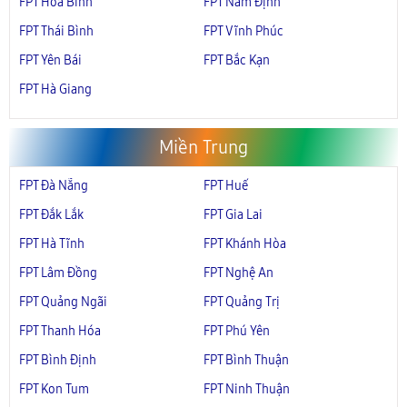
FPT Hòa Bình
FPT Nam Định
FPT Thái Bình
FPT Vĩnh Phúc
FPT Yên Bái
FPT Bắc Kạn
FPT Hà Giang
Miền Trung
FPT Đà Nẵng
FPT Huế
FPT Đắk Lắk
FPT Gia Lai
FPT Hà Tĩnh
FPT Khánh Hòa
FPT Lâm Đồng
FPT Nghệ An
FPT Quảng Ngãi
FPT Quảng Trị
FPT Thanh Hóa
FPT Phú Yên
FPT Bình Định
FPT Bình Thuận
FPT Kon Tum
FPT Ninh Thuận