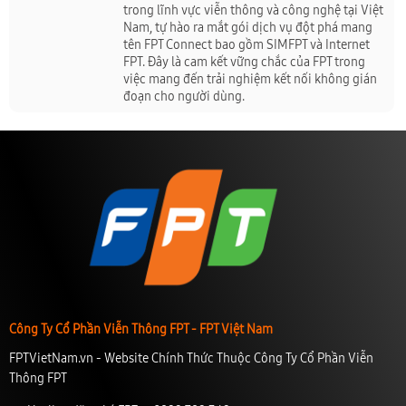
trong lĩnh vực viễn thông và công nghệ tại Việt
Nam, tự hào ra mắt gói dịch vụ đột phá mang
tên FPT Connect bao gồm SIMFPT và Internet
FPT. Đây là cam kết vững chắc của FPT trong
việc mang đến trải nghiệm kết nối không gián
đoạn cho người dùng.
Công Ty Cổ Phần Viễn Thông FPT - FPT Việt Nam
FPTVietNam.vn - Website Chính Thức Thuộc Công Ty Cổ Phần Viễn
Thông FPT