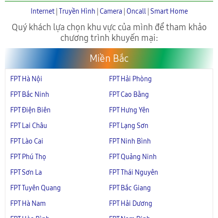
Internet
|
Truyền Hình
|
Camera
|
Oncall
|
Smart Home
Quý khách lựa chọn khu vực của mình để tham khảo
chương trình khuyến mại:
Miền Bắc
FPT Hà Nội
FPT Hải Phòng
FPT Bắc Ninh
FPT Cao Bằng
FPT Điện Biên
FPT Hưng Yên
FPT Lai Châu
FPT Lạng Sơn
FPT Lào Cai
FPT Ninh Bình
FPT Phú Thọ
FPT Quảng Ninh
FPT Sơn La
FPT Thái Nguyên
FPT Tuyên Quang
FPT Bắc Giang
FPT Hà Nam
FPT Hải Dương