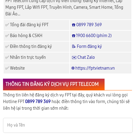
FPT Telecom cung cấp dịch vụ viễn thông: Đăng Ký Internet, Lắp
Mạng FPT, Lắp Wifi FPT, Truyền Hình, Camera, Smart Home, Tổng
Đài Ảo...
✅ Tổng đài đăng ký FPT
☎️ 0899 789 369
✅ Báo hỏng & CSKH
☎️ 1900 6600 (phím 2)
✅ Điền thông tin đăng ký
📝 Form đăng ký
✅ Nhắn tin trực tuyến
✉️ Chat Zalo
✅ Website
🌐 https://fptvietnam.vn
THÔNG TIN ĐĂNG KÝ DỊCH VỤ FPT TELECOM
Thông tin liên hệ đăng ký dịch vụ FPT tại đây, quý khách vui lòng gọi
Hotline FPT
0899 789 369
hoặc điền thông tin vào form, chúng tôi sẽ
liên hệ lại trong thời gian sớm nhất: