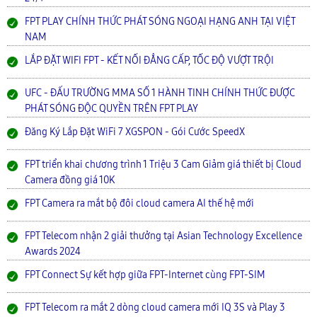
FPT PLAY CHÍNH THỨC PHÁT SÓNG NGOẠI HẠNG ANH TẠI VIỆT
NAM
LẮP ĐẶT WIFI FPT - KẾT NỐI ĐẲNG CẤP, TỐC ĐỘ VƯỢT TRỘI
UFC - ĐẤU TRƯỜNG MMA SỐ 1 HÀNH TINH CHÍNH THỨC ĐƯỢC
PHÁT SÓNG ĐỘC QUYỀN TRÊN FPT PLAY
Đăng Ký Lắp Đặt WiFi 7 XGSPON - Gói Cước SpeedX
FPT triển khai chương trình 1 Triệu 3 Cam Giảm giá thiết bị Cloud
Camera đồng giá 10K
FPT Camera ra mắt bộ đôi cloud camera AI thế hệ mới
FPT Telecom nhận 2 giải thưởng tại Asian Technology Excellence
Awards 2024
FPT Connect Sự kết hợp giữa FPT-Internet cùng FPT-SIM
FPT Telecom ra mắt 2 dòng cloud camera mới IQ 3S và Play 3