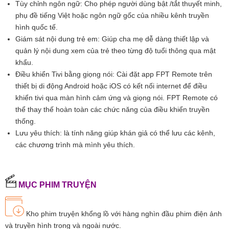
Tùy chỉnh ngôn ngữ: Cho phép người dùng bật /tắt thuyết minh,
phụ đề tiếng Việt hoặc ngôn ngữ gốc của nhiều kênh truyền
hình quốc tế.
Giám sát nội dung trẻ em: Giúp cha mẹ dễ dàng thiết lập và
quản lý nội dung xem của trẻ theo từng độ tuổi thông qua mật
khẩu.
Điều khiển Tivi bằng giọng nói: Cài đặt app FPT Remote trên
thiết bị di động Android hoặc iOS có kết nối internet để điều
khiển tivi qua màn hình cảm ứng và giọng nói. FPT Remote có
thể thay thế hoàn toàn các chức năng của điều khiển truyền
thống.
Lưu yêu thích: là tính năng giúp khán giả có thể lưu các kênh,
các chương trình mà mình yêu thích.
MỤC PHIM TRUYỆN
Kho phim truyện khổng lồ với hàng nghìn đầu phim điện ảnh
và truyền hình trong và ngoài nước.