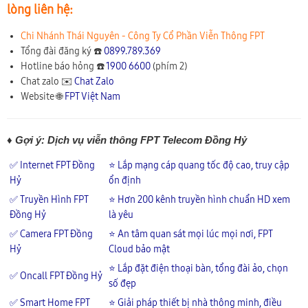
lòng liên hệ:
Chi Nhánh Thái Nguyên - Công Ty Cổ Phần Viễn Thông FPT
Tổng đài đăng ký ☎️
0899.789.369
Hotline báo hỏng ☎️
1900 6600
(phím 2)
Chat zalo ✉️
Chat Zalo
Website 🌐
FPT Việt Nam
♦ Gợi ý: Dịch vụ viễn thông FPT Telecom Đồng Hỷ
✅ Internet FPT Đồng
⭐ Lắp mạng cáp quang tốc độ cao, truy cập
Hỷ
ổn định
✅ Truyền Hình FPT
⭐ Hơn 200 kênh truyền hình chuẩn HD xem
Đồng Hỷ
là yêu
✅ Camera FPT Đồng
⭐ An tâm quan sát mọi lúc mọi nơi, FPT
Hỷ
Cloud bảo mật
⭐ Lắp đặt điện thoại bàn, tổng đài ảo, chọn
✅ Oncall FPT Đồng Hỷ
số đẹp
✅ Smart Home FPT
⭐ Giải pháp thiết bị nhà thông minh, điều