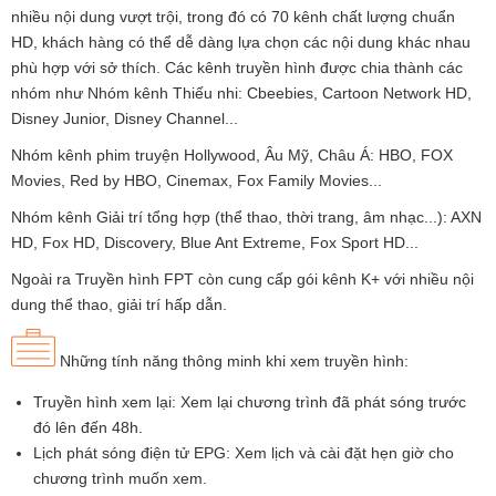
nhiều nội dung vượt trội, trong đó có 70 kênh chất lượng chuẩn
HD, khách hàng có thể dễ dàng lựa chọn các nội dung khác nhau
phù hợp với sở thích. Các kênh truyền hình được chia thành các
nhóm như Nhóm kênh Thiếu nhi: Cbeebies, Cartoon Network HD,
Disney Junior, Disney Channel...
Nhóm kênh phim truyện Hollywood, Âu Mỹ, Châu Á: HBO, FOX
Movies, Red by HBO, Cinemax, Fox Family Movies...
Nhóm kênh Giải trí tổng hợp (thể thao, thời trang, âm nhạc...): AXN
HD, Fox HD, Discovery, Blue Ant Extreme, Fox Sport HD...
Ngoài ra Truyền hình FPT còn cung cấp gói kênh K+ với nhiều nội
dung thể thao, giải trí hấp dẫn.
Những tính năng thông minh khi xem truyền hình:
Truyền hình xem lại: Xem lại chương trình đã phát sóng trước
đó lên đến 48h.
Lịch phát sóng điện tử EPG: Xem lịch và cài đặt hẹn giờ cho
chương trình muốn xem.