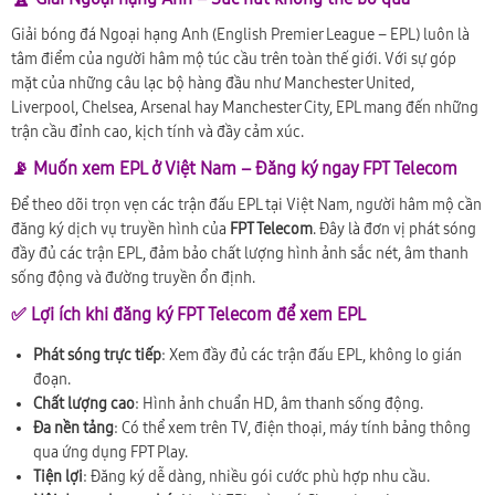
Giải bóng đá Ngoại hạng Anh (English Premier League – EPL) luôn là
tâm điểm của người hâm mộ túc cầu trên toàn thế giới. Với sự góp
mặt của những câu lạc bộ hàng đầu như Manchester United,
Liverpool, Chelsea, Arsenal hay Manchester City, EPL mang đến những
trận cầu đỉnh cao, kịch tính và đầy cảm xúc.
📡 Muốn xem EPL ở Việt Nam – Đăng ký ngay FPT Telecom
Để theo dõi trọn vẹn các trận đấu EPL tại Việt Nam, người hâm mộ cần
đăng ký dịch vụ truyền hình của
FPT Telecom
. Đây là đơn vị phát sóng
đầy đủ các trận EPL, đảm bảo chất lượng hình ảnh sắc nét, âm thanh
sống động và đường truyền ổn định.
✅ Lợi ích khi đăng ký FPT Telecom để xem EPL
Phát sóng trực tiếp
: Xem đầy đủ các trận đấu EPL, không lo gián
đoạn.
Chất lượng cao
: Hình ảnh chuẩn HD, âm thanh sống động.
Đa nền tảng
: Có thể xem trên TV, điện thoại, máy tính bảng thông
qua ứng dụng FPT Play.
Tiện lợi
: Đăng ký dễ dàng, nhiều gói cước phù hợp nhu cầu.