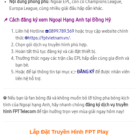
Nội dung phong phú
: Ngoài EPL, còn có Champions League,
Europa League, cùng nhiều giải đấu hấp dẫn khác.
📌 Cách đăng ký xem Ngoại Hạng Anh tại Đồng Hỷ
Liên hệ Hotline
☎️0899.789.369
hoặc truy cập website chính
thức
🌐https://fptvietnam.vn/
.
Chọn gói dịch vụ truyền hình phù hợp.
Hoàn tất thủ tục đăng ký và cài đặt thiết bị.
Thưởng thức ngay các trận cầu EPL hấp dẫn cùng gia đình và
bạn bè.
Hoặc để lại thông tin tại mục 👉
ĐĂNG KÝ
để được nhân viên
liên hệ hỗ trợ.
⚽ Nếu bạn là fan bóng đá và không muốn bỏ lỡ từng pha bóng kịch
tính của Ngoại hạng Anh, hãy nhanh chóng
đăng ký dịch vụ truyền
hình FPT Telecom
để tận hưởng trọn vẹn mùa giải ngay hôm nay!
Lắp Đặt Truyền Hình FPT Play