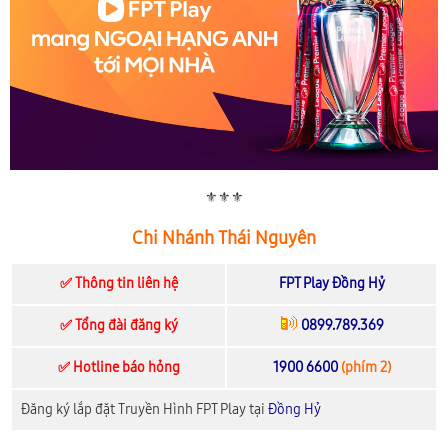
⚜️⚜️⚜️
Chi Nhánh Thái Nguyên
✅ Thông tin liên hệ
FPT Play Đồng Hỷ
✅ Tổng đài đăng ký
0899.789.369
✅ Hotline báo hỏng
1900 6600
(phím 2)
Đăng ký lắp đặt Truyền Hình FPT Play tại
Đồng Hỷ