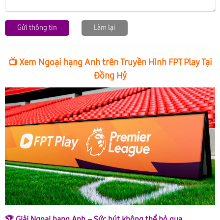
Gửi thông tin
Làm lại
📺 Xem Ngoại hạng Anh trên Truyền Hình FPT Play Tại
Đồng Hỷ
🏆 Giải Ngoại hạng Anh – Sức hút không thể bỏ qua