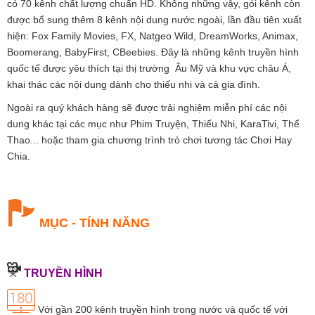
có 70 kênh chất lượng chuẩn HD. Không những vậy, gói kênh còn
được bổ sung thêm 8 kênh nội dung nước ngoài, lần đầu tiên xuất
hiện: Fox Family Movies, FX, Natgeo Wild, DreamWorks, Animax,
Boomerang, BabyFirst, CBeebies. Đây là những kênh truyền hình
quốc tế được yêu thích tại thị trường Âu Mỹ và khu vực châu Á,
khai thác các nội dung dành cho thiếu nhi và cả gia đình.
Ngoài ra quý khách hàng sẽ được trải nghiệm miễn phí các nội
dung khác tại các mục như Phim Truyện, Thiếu Nhi, KaraTivi, Thể
Thao... hoặc tham gia chương trình trò chơi tương tác Chơi Hay
Chia.
MỤC - TÍNH NĂNG
TRUYỀN HÌNH
Với gần 200 kênh truyền hình trong nước và quốc tế với