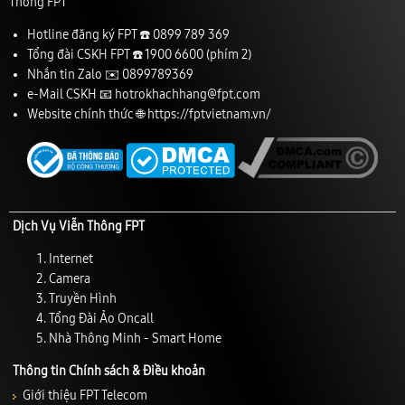
Thông FPT
Hotline đăng ký FPT ☎️
0899 789 369
Tổng đài CSKH FPT ☎️
1900 6600
(phím 2)
Nhắn tin Zalo ✉️
0899789369
e-Mail CSKH 📧
hotrokhachhang@fpt.com
Website chính thức 🌐
https://fptvietnam.vn/
Dịch Vụ Viễn Thông FPT
Internet
Camera
Truyền Hình
Tổng Đài Ảo Oncall
Nhà Thông Minh - Smart Home
Thông tin Chính sách & Điều khoản
Giới thiệu FPT Telecom