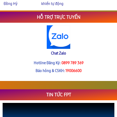
Đồng Hỷ
khiển tự động
HỖ TRỢ TRỰC TUYẾN
Chat Zalo
Hotline Đăng Ký:
0899 789 369
Báo hỏng & CSKH:
19006600
TIN TỨC FPT