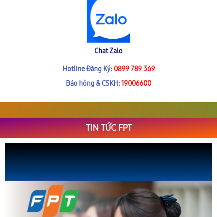
Chat Zalo
Hotline Đăng Ký:
0899 789 369
Báo hỏng & CSKH:
19006600
TIN TỨC FPT