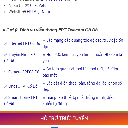
Nhắn tin ✉️
Chat Zalo
Website 🌐
FPT Việt Nam
♦ Gợi ý: Dịch vụ viễn thông FPT Telecom Cổ Đô
⭐ Lắp mạng cáp quang tốc độ cao, truy cập ổn
✅ Internet FPT Cổ Đô
định
✅ Truyền Hình FPT
⭐ Hơn 200 kênh truyền hình chuẩn HD xem là
Cổ Đô
yêu
⭐ An tâm quan sát mọi lúc mọi nơi, FPT Cloud
✅ Camera FPT Cổ Đô
bảo mật
⭐ Lắp đặt điện thoại bàn, tổng đài ảo, chọn số
✅ Oncall FPT Cổ Đô
đẹp
✅ Smart Home FPT
⭐ Giải pháp thiết bị nhà thông minh, điều
Cổ Đô
khiển tự động
HỖ TRỢ TRỰC TUYẾN