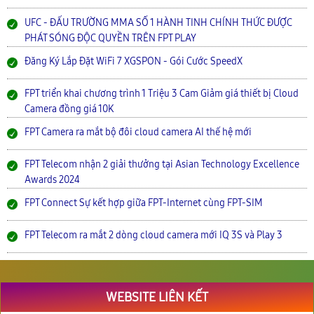
UFC - ĐẤU TRƯỜNG MMA SỐ 1 HÀNH TINH CHÍNH THỨC ĐƯỢC
PHÁT SÓNG ĐỘC QUYỀN TRÊN FPT PLAY
Đăng Ký Lắp Đặt WiFi 7 XGSPON - Gói Cước SpeedX
FPT triển khai chương trình 1 Triệu 3 Cam Giảm giá thiết bị Cloud
Camera đồng giá 10K
FPT Camera ra mắt bộ đôi cloud camera AI thế hệ mới
FPT Telecom nhận 2 giải thưởng tại Asian Technology Excellence
Awards 2024
FPT Connect Sự kết hợp giữa FPT-Internet cùng FPT-SIM
FPT Telecom ra mắt 2 dòng cloud camera mới IQ 3S và Play 3
WEBSITE LIÊN KẾT