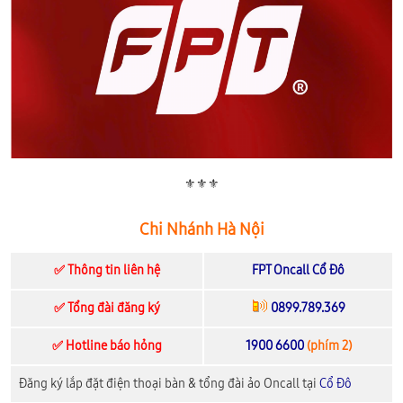
⚜️⚜️⚜️
Chi Nhánh Hà Nội
✅ Thông tin liên hệ
FPT Oncall Cổ Đô
✅ Tổng đài đăng ký
0899.789.369
✅ Hotline báo hỏng
1900 6600
(phím 2)
Đăng ký lắp đặt điện thoại bàn & tổng đài ảo Oncall tại
Cổ Đô