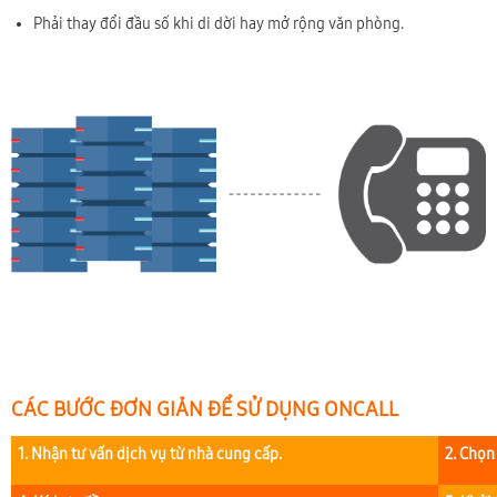
Phải thay đổi đầu số khi di dời hay mở rộng văn phòng.
CÁC BƯỚC ĐƠN GIẢN ĐỂ SỬ DỤNG ONCALL
1. Nhận tư vấn dịch vụ từ nhà cung cấp.
2. Chọn