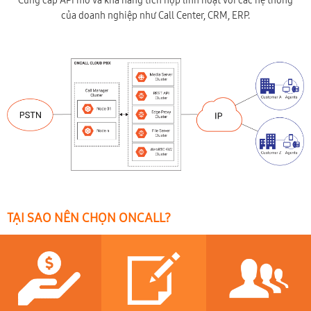
Cung cấp API mở và khả năng tích hợp linh hoạt với các hệ thống
của doanh nghiệp như Call Center, CRM, ERP.
TẠI SAO NÊN CHỌN ONCALL?