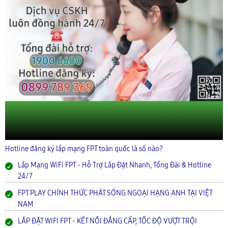
Hotline đăng ký lắp mạng FPT toàn quốc là số nào?
Lắp Mạng WiFi FPT - Hỗ Trợ Lắp Đặt Nhanh, Tổng Đài & Hotline
24/7
FPT PLAY CHÍNH THỨC PHÁT SÓNG NGOẠI HẠNG ANH TẠI VIỆT
NAM
LẮP ĐẶT WIFI FPT - KẾT NỐI ĐẲNG CẤP, TỐC ĐỘ VƯỢT TRỘI