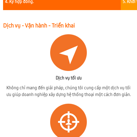
4. Ký hợp đồng.
5. Khởi
Dịch vụ - Vận hành - Triển khai
Dịch vụ tối ưu
Không chỉ mang đến giải pháp, chúng tôi cung cấp một dịch vụ tối
ưu giúp doanh nghiệp xây dựng hệ thống thoại một cách đơn giản.